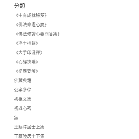
分類
《中有成就秘笈》
《佛法修證心要》
《佛法修證心要問答集》
《凈土指歸》
《大手印淺釋》
《心經抉隱》
《楞嚴要解》
佛藏典籍
公案參學
初祖文集
初識心密
無
王驤陸居士上集
王驤陸居士下集