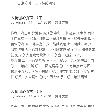
一、言說分別 一二、遠離四句...
入楞伽心探玄 （中）
by
admin
|
11 月 27, 2020
|
齊師文集
作者：齊志軍 郭鴻雁 雷飛雪 李冬 王中 胡晨 王宏學 目錄
十門玄談 一、教起因緣 二、藏部所攝 三、顯教差別 四、
義理分齊 五、所被機宜 六、能詮教體 七、所詮宗趣 八、
部類傳譯 九、通釋經題 十、別解文義 通序分 六種證信成
就 別序分 大慧說偈贊佛 正宗分 壹、通說百八句 一、一百
零八問 二、一百零八應 三、一百零八句 貳、別解四十門
〇一、諸識生滅 〇二、藏識境界 〇三、有無妄計 〇四、
頓漸淨流 〇五、常不思議 〇六、建立誹謗 〇七、空無生
性 〇八、如來藏性 〇九、四大修行 一〇、諸法因緣...
入楞伽心探玄 （下）
by
admin
|
11 月 27, 2020
|
齊師文集
作者：齊志軍 郭鴻雁 雷飛雪 李冬 王中 胡晨 王宏學 目錄