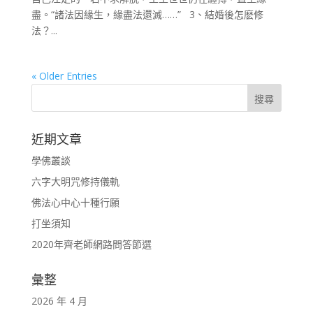
盡。“諸法因緣生，緣盡法還滅……” 3、結婚後怎麽修
法？...
« Older Entries
近期文章
學佛叢談
六字大明咒修持儀軌
佛法心中心十種行願
打坐須知
2020年齊老師網路問答節選
彙整
2026 年 4 月