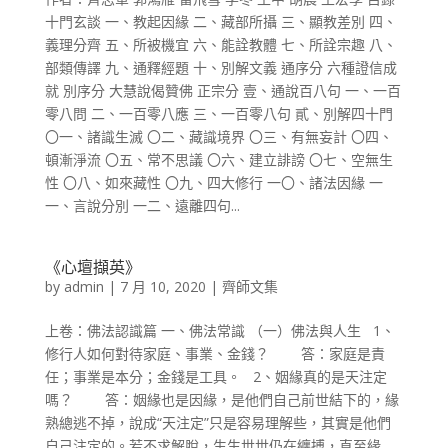
十門玄談 一、教起因緣 二、藏部所攝 三、顯教差別 四、
義理分齊 五、所被機宜 六、能詮教體 七、所詮宗趣 八、
部類傳譯 九、通釋經題 十、別解文義 通序分 六種證信成
就 別序分 大慧說偈贊佛 正宗分 壹、通說百八句 一、一百
零八問 二、一百零八應 三、一百零八句 貳、別解四十門
〇一、諸識生滅 〇二、藏識境界 〇三、有無妄計 〇四、
頓漸淨流 〇五、常不思議 〇六、建立誹謗 〇七、空無生
性 〇八、如來藏性 〇九、四大修行 一〇、諸法因緣 一
一、言說分別 一二、遠離四句...
《心壇擷英》
by
admin
|
7 月 10, 2020
|
齊師文集
上卷：佛法認識篇 一、佛法常識 （一）佛法與人生 1、
修行人如何對待家庭、事業、金錢？ 答：家庭是責
任；事業是本分；金錢是工具。 2、姻緣真的是天注定
嗎？ 答：姻緣也是因緣，是他們自己前世結下的，緣
熟總逃不掉，說成“天注定”只是容易理解些，其實是他們
自己注定的。若不求解脫，生生世世仍在纏搏，直至緣