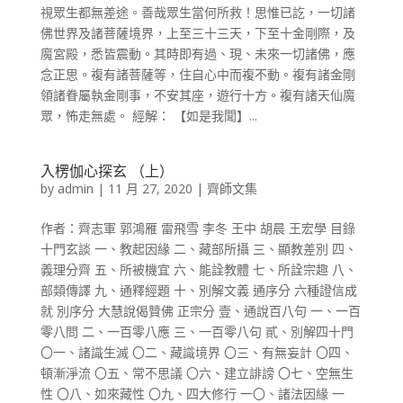
視眾生都無差途。善哉眾生當何所救！思惟已訖，一切諸
佛世界及諸菩薩境界，上至三十三天，下至十金剛際，及
魔宮殿，悉皆震動。其時即有過、現、未來一切諸佛，應
念正思。複有諸菩薩等，住自心中而複不動。複有諸金剛
領諸眷屬執金剛事，不安其座，遊行十方。複有諸天仙魔
眾，怖走無處。 經解： 【如是我聞】...
入楞伽心探玄 （上）
by
admin
|
11 月 27, 2020
|
齊師文集
作者：齊志軍 郭鴻雁 雷飛雪 李冬 王中 胡晨 王宏學 目錄
十門玄談 一、教起因緣 二、藏部所攝 三、顯教差別 四、
義理分齊 五、所被機宜 六、能詮教體 七、所詮宗趣 八、
部類傳譯 九、通釋經題 十、別解文義 通序分 六種證信成
就 別序分 大慧說偈贊佛 正宗分 壹、通說百八句 一、一百
零八問 二、一百零八應 三、一百零八句 貳、別解四十門
〇一、諸識生滅 〇二、藏識境界 〇三、有無妄計 〇四、
頓漸淨流 〇五、常不思議 〇六、建立誹謗 〇七、空無生
性 〇八、如來藏性 〇九、四大修行 一〇、諸法因緣 一