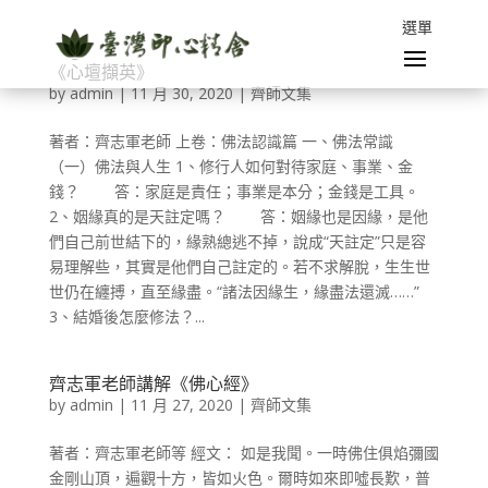
《心壇擷英》
by
admin
|
11 月 30, 2020
|
齊師文集
著者：齊志軍老師 上卷：佛法認識篇 一、佛法常識
（一）佛法與人生 1、修行人如何對待家庭、事業、金
錢？ 答：家庭是責任；事業是本分；金錢是工具。
2、姻緣真的是天註定嗎？ 答：姻緣也是因緣，是他
們自己前世結下的，緣熟總逃不掉，說成“天註定”只是容
易理解些，其實是他們自己註定的。若不求解脫，生生世
世仍在纏搏，直至緣盡。“諸法因緣生，緣盡法還滅……”
3、結婚後怎麼修法？...
齊志軍老師講解《佛心經》
by
admin
|
11 月 27, 2020
|
齊師文集
著者：齊志軍老師等 經文： 如是我聞。一時佛住俱焰彌國
金剛山頂，遍觀十方，皆如火色。爾時如來即噓長歎，普