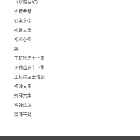
《楞嚴要解》
佛藏典籍
公案參學
初祖文集
初識心密
無
王驤陸居士上集
王驤陸居士下集
王驤陸居士增錄
祖師文集
齊師文集
齊師法語
齊師答疑