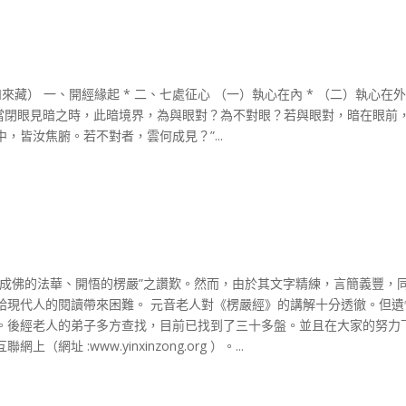
藏） 一、開經緣起 * 二、七處征心 （一）執心在內 * （二）執心在外
，汝當閉眼見暗之時，此暗境界，為與眼對？為不對眼？若與眼對，暗在眼前
皆汝焦腑。若不對者，雲何成見？”...
“成佛的法華、開悟的楞嚴”之讚歎。然而，由於其文字精練，言簡義豐，
給現代人的閱讀帶來困難。 元音老人對《楞嚴經》的講解十分透徹。但遺
。後經老人的弟子多方查找，目前已找到了三十多盤。並且在大家的努力
 :www.yinxinzong.org ）。...