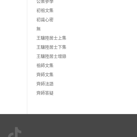
公案參學
初祖文集
初識心密
無
王驤陸居士上集
王驤陸居士下集
王驤陸居士增錄
祖師文集
齊師文集
齊師法語
齊師答疑