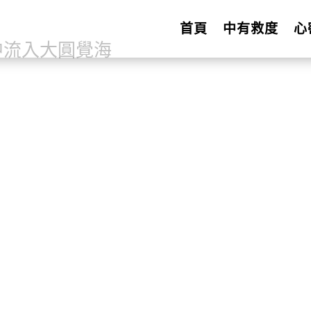
首頁
中有救度
心
中流入大圓覺海