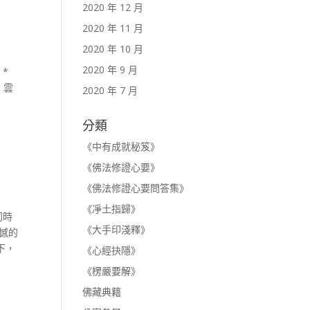
2020 年 12 月
2020 年 11 月
2020 年 10 月
2020 年 9 月
 *
，雲
2020 年 7 月
分類
《中有成就秘笈》
《佛法修證心要》
《佛法修證心要問答集》
《凈土指歸》
同時
《大手印淺釋》
憾的
下，
《心經抉隱》
《楞嚴要解》
佛藏典籍