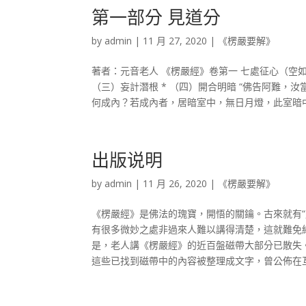
第一部分 見道分
by
admin
|
11 月 27, 2020
|
《楞嚴要解》
著者：元音老人 《楞嚴經》卷第一 七處征心（空如來
（三）妄計潛根 * （四）開合明暗 “佛告阿難
何成內？若成內者，居暗室中，無日月燈，此室暗中，
出版说明
by
admin
|
11 月 26, 2020
|
《楞嚴要解》
《楞嚴經》是佛法的瑰寶，開悟的關鑰。古來就有
有很多微妙之處非過來人難以講得清楚，這就難免
是，老人講《楞嚴經》的近百盤磁帶大部分已散失
這些已找到磁帶中的內容被整理成文字，曾公佈在互聯網上（網址