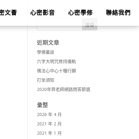
密文薈
心密影音
心密學修
聯絡我們
近期文章
學佛叢談
六字大明咒修持儀軌
佛法心中心十種行願
打坐須知
2020年齊老師網路問答節選
彙整
2026 年 4 月
2021 年 2 月
2021 年 1 月