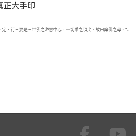
真正大手印
、定、行三要是三世佛之密意中心，一切乘之頂尖，故曰諸佛之母。”...