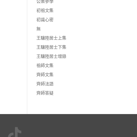
公案參學
初祖文集
初識心密
無
王驤陸居士上集
王驤陸居士下集
王驤陸居士增錄
祖師文集
齊師文集
齊師法語
齊師答疑