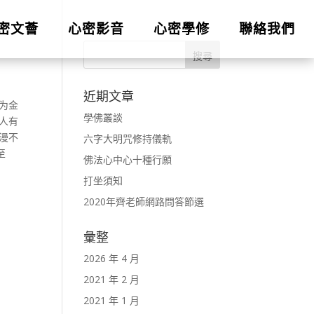
密文薈
心密影音
心密學修
聯絡我們
近期文章
为金
學佛叢談
人有
漫不
六字大明咒修持儀軌
至
佛法心中心十種行願
打坐須知
2020年齊老師網路問答節選
彙整
2026 年 4 月
2021 年 2 月
2021 年 1 月