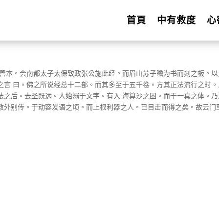
首頁
中有救度
心
得善本。会南都太子太保致政张公施此经。而眉山苏子瞻为书而刻之板。以
之言 曰。佛之所说经总十二部。而其多至于五千卷。方其正法流行之时。
法之后。去圣既远。人始溺于文字。有入 海算沙之困。而于一真之体。乃
教外别传。于动容发语之顷。而上根利器之人。已目击而得之矣。故云门