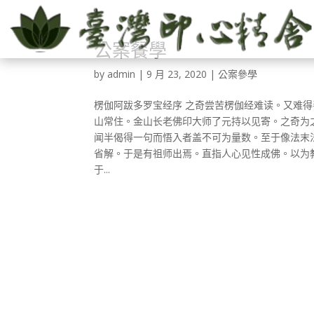
公案餐學
by
admin
|
9 月 23, 2020
|
公案參學
楞伽阿跋多罗宝经序 之奇尝苦楞伽经难读。又难
山常住。金山长老佛印大师了元持以见寄。之奇为
闻半偈得一句而悟入者盖不可为量数。至于像法末
省解。于是有祖师出焉。直指人心见性成佛。以为
于...