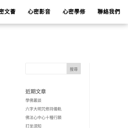
密文薈
心密影音
心密學修
聯絡我們
近期文章
學佛叢談
六字大明咒修持儀軌
佛法心中心十種行願
打坐須知