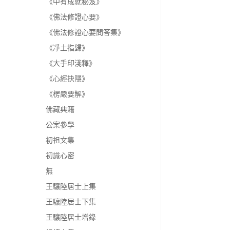
《中有成就秘笈》
《佛法修證心要》
《佛法修證心要問答集》
《凈土指歸》
《大手印淺釋》
《心經抉隱》
《楞嚴要解》
佛藏典籍
公案參學
初祖文集
初識心密
無
王驤陸居士上集
王驤陸居士下集
王驤陸居士增錄