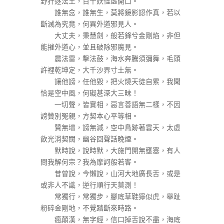
野犴逐法王，百千妖怪虛開口。
誰無念，誰無生，莫將鏡影認作真，若以
斷滅為究竟，何異外道邪見人。
大丈夫，秉慧劍，般若鋒兮金剛焰，非但
能摧外道心，並且破除邪魔見。
震法雷，擊法鼓，海水奔騰須彌舞，毛頭
許裡乾坤定，大千沙界寸土無。
讓他謗，任他毀，把火燒天徒自累，我聞
恰是空中風，何礙甚深大三昧！
一切聲，皆實相，惡言善語無二樣，不因
謗贊別冤親，方契本心平等相。
贊無增，謗無減，空中鳥跡著雲天，太虛
飲光消契闊，幽谷回聲話晚煙。
默時說，說時默，大施門開無壅塞，有人
問我解何宗？我為摩訶般若客。
昔曾說，今懶說，山河大地廣長舌，或是
或非人不識，逆行順行天莫測！
常獨行，常獨步，腳底草鞋獰似虎，舉趾
粉碎金剛地，不覺踏斷來時路。
瘋顛漢，無字經，信口掉舌說不盡，海底