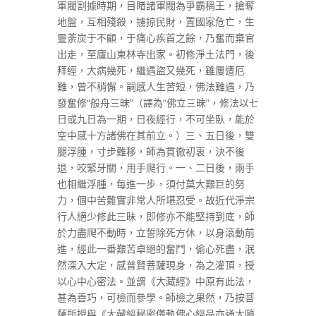
軍閥割據時期，目睹諸軍閥為爭霸稱王，搶奪
地盤，互相殘殺，擄掠民財，置國家危亡，生
靈荼炭于不顧，于痛心疾首之餘，乃奮而棄官
出走，至廬山東林寺出家。初修淨土法門，後
拜經，大病幾死，繼遇盜又幾死，雖屢遭厄
難，曾不稍懈。嗣感人生苦短，佛法難遇，乃
發奮修“般舟三昧”（譯為“佛立三昧”，修法以七
日或九日為一期，日夜經行，不可坐臥，能於
空中感十方諸佛在其前立。）三、五日後，雙
腿浮腫，寸步難移，師為貫徹初衷，決不後
退，咬緊牙關，用手爬行。一、二日後，兩手
也相繼浮腫，每進一步，須付莫大艱巨的努
力，個中苦難實非常人所堪忍受。故近代淨宗
行人絕少修此三昧，即修亦不能堅持到底，師
於力盡爬不動時，立誓除死方休，以身滾動前
進，經此一番艱苦卓絕的奮鬥，偷心死盡，泯
然深入大定，感普賢菩薩現身，為之灌頂，授
以心中心密法。並謂《大藏經》中原有此法，
甚為善巧，可檢而參學。師檢之果然，乃按菩
薩所授與《大藏經秘密儀軌佛心經品亦通大隨