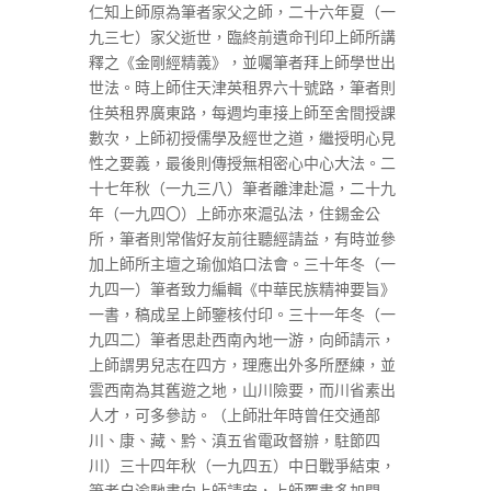
仁知上師原為筆者家父之師，二十六年夏（一
九三七）家父逝世，臨終前遺命刊印上師所講
釋之《金剛經精義》，並囑筆者拜上師學世出
世法。時上師住天津英租界六十號路，筆者則
住英租界廣東路，每週均車接上師至舍間授課
數次，上師初授儒學及經世之道，繼授明心見
性之要義，最後則傳授無相密心中心大法。二
十七年秋（一九三八）筆者離津赴滬，二十九
年（一九四〇）上師亦來滬弘法，住錫金公
所，筆者則常偕好友前往聽經請益，有時並參
加上師所主壇之瑜伽焰口法會。三十年冬（一
九四一）筆者致力編輯《中華民族精神要旨》
一書，稿成呈上師鑒核付印。三十一年冬（一
九四二）筆者思赴西南內地一游，向師請示，
上師謂男兒志在四方，理應出外多所歷練，並
雲西南為其舊遊之地，山川險要，而川省素出
人才，可多參訪。（上師壯年時曾任交通部
川、康、藏、黔、滇五省電政督辦，駐節四
川）三十四年秋（一九四五）中日戰爭結束，
筆者自渝馳書向上師請安，上師覆書多加開