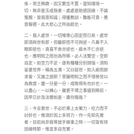
係，常乏興趣，因又繫念不置。當知環境一
切，無非是玉成我者，處處是助道因緣，不論
冤親，皆我善知識；得獲教訓，難能可貴，應
思報德，此大悲心之所由起也。
二、我人處世，一切唯使心田定而已矣。處世
即須與世有即，但雖即而不可與逆。凡看不入
眼即逆也，貪喜不舍亦逆也，麻木不仁亦逆
也。應明知之而勿為所移，必人法雙空，空即
自定。如空力不足，遂有種種分別煩惱。須知
娑婆世界，稱為五濁，又曰惡世，如入廁而欲
求香，又誰之過耶？菩薩明知之而不惜勞苦以
為救度，盡一分是一分，成敗得失勿計也。一
以盡心，一以練心，雖更不堪之事逼到眼前，
因早已計及法爾如是，庸何傷哉？
三、今言救世，不必於果上太著力，吃力而不
討好也，惟須於因上多努力，作一先知先覺
者。目前尚非我等放手做事之時，一切皆有待
因緣時節，惟宜多自充實。