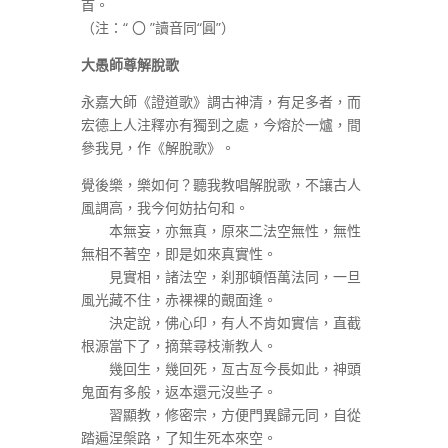
首。
（注：“ 〇 ”讀音同“圓”）
大愚師尊解脫歌
永嘉大師《證道歌》調古神清，有足多者，而
宏德上人注釋亦有獨到之處，今熔於一爐，間
參我見，作《解脫歌》。
覺後樂，樂如何？聽我教唱解脫歌，不讓古人
風調高，我今何妨拈句和。
本無妄，亦無真，原來二法空無性，無性
無相不著空，即是如來真實性。
見實相，諸法空，刹那頓悟萬法同，一旦
風光藏不住，赤裸裸的覿面逢。
決定說，佛心印，有人不肯如實信，直截
根源當下了，摘葉尋枝漸教人。
幾回生，幾回死，亙古亙今長如此，神頭
鬼面有多般，返本還元沒些子。
習顯教，修密宗，方便門異歸元同，自從
踏遍涅槃路，了知生死本來空。