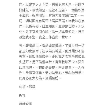
四、以足下之才之美，日後必可大用，此時正
好練氣。環境如是，是福不是苦，一切皆賴其
玉成也。近來用功，宜致力於“無礙”二字，一
切一切試觀究有礙否？礙與不礙，皆我幻心妄
作，以為有礙，自生顛倒，此即是自縛，非定
也。足下宜放開心胸，看一切本來如是。日月
雖逝我不逝，我之工作豈此一世耶？
五、智者處世，看處處是道場，了達世間一切
都是幻化無常；初以為有希望，到其聞即不無
失望。須知法爾如是，正因我之希望乃有如此
失望耳。足下備嘗辛苦，得到教訓不少，莫負
此環境也。一轉即是菩提，寧非快事。一人在
外，身體宜保重，勞力勿勞心，勞心勿勞神，
此身心正大有為，至囑至盼。
匆複。即頌
近祉
驤陸合掌