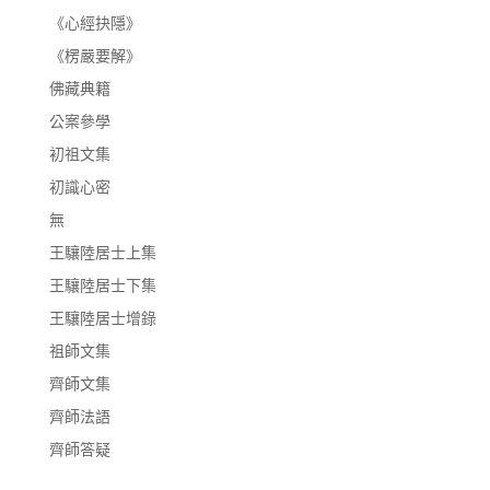
《心經抉隱》
《楞嚴要解》
佛藏典籍
公案參學
初祖文集
初識心密
無
王驤陸居士上集
王驤陸居士下集
王驤陸居士增錄
祖師文集
齊師文集
齊師法語
齊師答疑