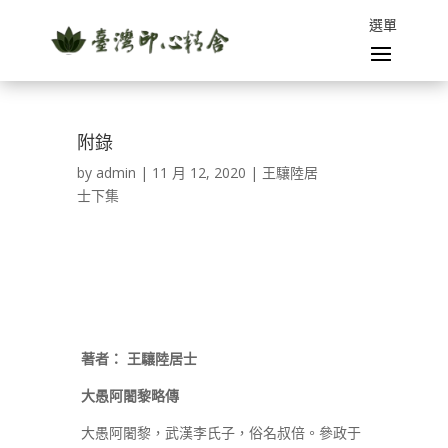
附錄
by
admin
|
11 月 12, 2020
|
王驤陸居
士下集
著者：
王驤陸居士
大愚阿闍黎略傳
大愚阿闍黎，武漢李氏子，俗名叔倍。參政于