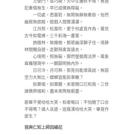
方便門，善巧開，火中生蓮終不壞，勇施
犯重悟無生，早已成佛無障礙。
一切處，悉蘭若，無鬧無靜無牽掛，怡然
幽居無遮殿，遊戲人間實瀟灑。
江月照，松風吹，更于何處覓作為，萬世
古今如電拂，三千刹海一蘆葦。
旃檀林，無雜樹，郁密幽深獅子住，境靜
林間獨自遊，走獸飛禽皆遠去。
心境明，照無礙，廓然瑩徹周法界，萬象
森羅隱現中，一顆圓明無內外。
日可冷，月可熱，邪見何能壞真說，無筋
空力大無比，螳螂豈能拒車轍？
如實唱，如實聽，未曾開口已和竟，三世
諸佛齊唱和，盡未來際無窮盡。
歌畢不覺哈哈大笑，和者喝曰：不怕開了口合
不得嗎？諸人且道，這瘋漢哈哈大笑，畢竟作
麼生？
我與仁知上師因緣記