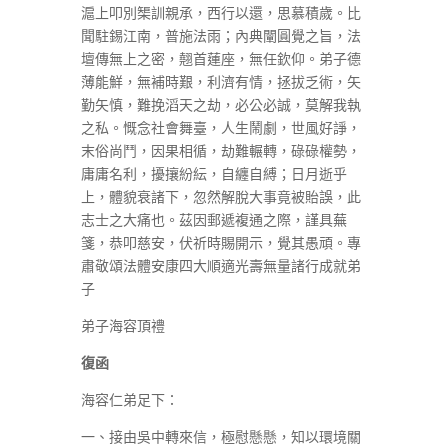
滬上叩別榘訓親承，西行以還，思慕積歲。比
聞駐錫江南，普施法雨；內典闡圓覺之旨，法
壇傳無上之密，翹首蓮座，無任欽仰。弟子德
薄能鮮，無補時艱，利濟有情，拯拔乏術，矢
勤矢慎，難挽滔天之劫，必公必誠，莫解我執
之私。慨念社會舞臺，人生鬧劇，世風好諍，
末俗尚鬥，因果相循，劫難輾轉，碌碌權勢，
庸庸名利，擾攘紛紜，自纏自縛；日月逝乎
上，體貌衰諸下，忽然解脫大事竟被貽誤，此
志士之大痛也。茲因郵遞複通之際，謹具蕪
箋，恭叩慈安，伏祈時賜開示，覺其愚頑。專
肅敬頌法體安康四大順適光壽無量諸行成就弟
子
弟子海容頂禮
復函
海容仁弟足下：
一、接由吳中轉來信，極慰懸懸，知以環境關