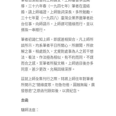
導，三十六年春（一九四七年）筆者在滬結
婚，請上師福證，上師致詞深長，多所勉勵。
三十七年夏（一九四八）臺灣企業界邀筆者赴
台任事，向師請示，上師謂可隨緣而行，並以
佛珠一串贈行。
筆者初謁仁知上師，即感甚相契合，凡上師所
談所示，均系筆者平日所關心，所願聞，所欲
解之事。相處既久，尤覺對處事為人之若干想
法、看法、作法極為相似，有不約而同，不謀
而合之感，至筆者所擬文稿，上師過目後亦多
同意，甚少更改，允稱因緣深厚。
茲就上師全集刊行之際，特將上師往年對筆者
所開示之“隨緣度眾，勿急勿倦，圓融無礙，廣
發慈悲”之原函刊錄如後，以資紀念。
去函
驤師法座：