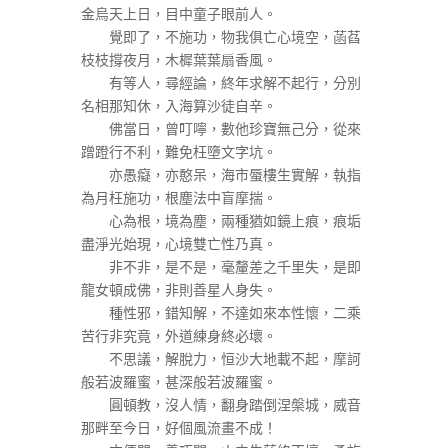
金烏天上日，目中童子眼前人。
覺即了，不施功，物我俱亡心境空，菡萏
枝枝撐夜月，木樨葉葉扇香風。
有等人，尋經論，終年求解不起行，分別
名相那知休，入海算沙徒自辛。
佛當日，曾叮嚀，數他珍寶無己分，從來
蹭蹬行不利，難免枉墮文字坑。
亦愚癡，亦憨呆，海市蜃樓生實解，執指
為月枉施功，根塵法中盲摩揣。
心為根，境為塵，兩種猶如鏡上痕，痕垢
盡淨光始現，心境雙亡性乃真。
非不非，是不是，毫釐差之千里失，是即
龍女頓成佛，非則善星人身失。
種性邪，錯知解，不達如來本性懷，二乘
苦行非究竟，外道練身終必壞。
不思議，解脫力，恒沙大地載不起，摩訶
般若波羅蜜，甚深般若波羅蜜。
圓頓教，沒人情，翻身踏倒涅槃城，威音
那畔至今日，好個風流畫不成！