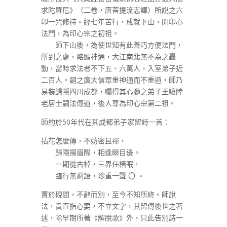
求陀羅尼》（二卷，唐菩提流志譯）所說之六
印一咒修持。經七年苦行，成就下山，開印心
法門，為印心宗之初祖。
師下山後，為使世知有此善巧方便法門，
所到之處，略顯神通，大江南北無不為之轟
動，當時求法者不下五、六萬人，入室弟子近
二百人。嗣之廣大信眾重神通而不重道，師乃
易裝歸隱四川成都，囑得其心髓之弟子王驤陸
老居士嗣法傳道，後人尊為印心宗第二祖。
師約於50年代在其成都弟子家留詩一首：
拈花怎麼傳，不妨密且禪，
歸隱揚眉際，相逢瞬目邊。
一期從古棹，三界任橫眠，
臨行無剩語，珍重一聲 〇 。
置於硯間，不辭而別，至今不知所終。師說
法，貴直指心要，不立文字，其留傳後世之著
述，除早期所著《解脫歌》外，只此告別詩一