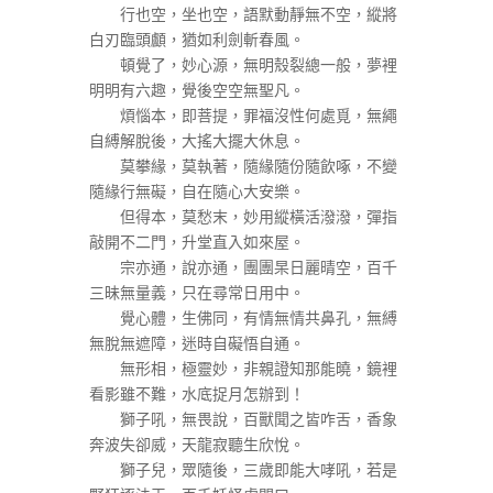
行也空，坐也空，語默動靜無不空，縱將
白刃臨頭顱，猶如利劍斬春風。
頓覺了，妙心源，無明殼裂總一般，夢裡
明明有六趣，覺後空空無聖凡。
煩惱本，即菩提，罪福沒性何處覓，無繩
自縛解脫後，大搖大擺大休息。
莫攀緣，莫執著，隨緣隨份隨飲啄，不變
隨緣行無礙，自在隨心大安樂。
但得本，莫愁末，妙用縱橫活潑潑，彈指
敲開不二門，升堂直入如來屋。
宗亦通，說亦通，團團杲日麗晴空，百千
三昧無量義，只在尋常日用中。
覺心體，生佛同，有情無情共鼻孔，無縛
無脫無遮障，迷時自礙悟自通。
無形相，極靈妙，非親證知那能曉，鏡裡
看影雖不難，水底捉月怎辦到！
獅子吼，無畏說，百獸聞之皆咋舌，香象
奔波失卻威，天龍寂聽生欣悅。
獅子兒，眾隨後，三歲即能大哮吼，若是