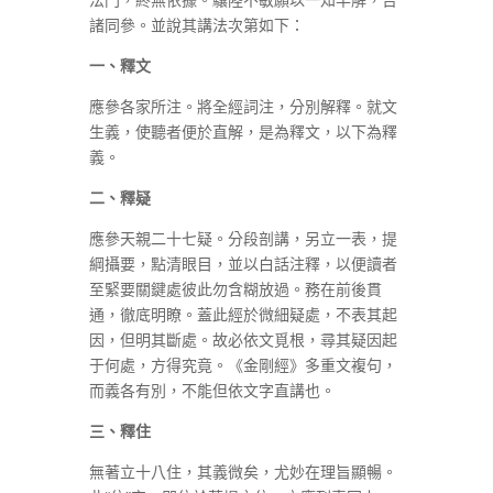
諸同參。並說其講法次第如下：
一、釋文
應參各家所注。將全經詞注，分別解釋。就文
生義，使聽者便於直解，是為釋文，以下為釋
義。
二、釋疑
應參天親二十七疑。分段剖講，另立一表，提
綱攝要，點清眼目，並以白話注釋，以便讀者
至緊要關鍵處彼此勿含糊放過。務在前後貫
通，徹底明瞭。蓋此經於微細疑處，不表其起
因，但明其斷處。故必依文覓根，尋其疑因起
于何處，方得究竟。《金剛經》多重文複句，
而義各有別，不能但依文字直講也。
三、釋住
無著立十八住，其義微矣，尤妙在理旨顯暢。