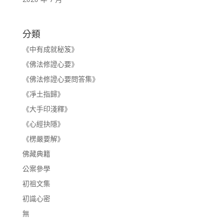
分類
《中有成就秘笈》
《佛法修證心要》
《佛法修證心要問答集》
《凈土指歸》
《大手印淺釋》
《心經抉隱》
《楞嚴要解》
佛藏典籍
公案參學
初祖文集
初識心密
無