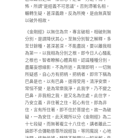
怖，所謂“是經義不可思議”。否則滯著名相，
輾轉生疑，甚深義趣，反為所掩，是由無真智
以破外相故。
《金剛經》以無住為宗，專言破相，相破則無
分別，是謂降伏其心。至無分別智之解釋，多
至廿餘種，甚深甚深，不能盡說，要以離我相
為第一，以我相為分別之根，即今日人心騷亂
之根也。智者瞭解心體真相，認識種種分別，
盡屬妄想緣影，不為所迷。真理即明，一切無
所疑惑，自心方有把柄。把柄者，即宗下稱為
巴鼻是也。以有巴鼻，遂得受用。清淨安樂，
常恒不變，是為常樂我淨。此我字，乃不變之
巴鼻，非我相之我，是又名為住處。此住字，
乃安立義，非住著之住。若心有住，即為非
住，言有所住著，即不住於菩提也。故一為破
疑，一為安住，此天親所以分《金剛經》為二
十七段疑。而無著複立十八住也，講者離此二
論即不合彌勒慈尊所說經旨，等同魔說，心地
法門，終無依據。驤陸不敏願以一知半解，告