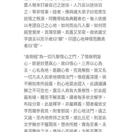
要人根本打破自己之迷信，人乃反以迷信目
之，寧非怪事。經者，佛與諸大弟子討究眾生
迷悟之根源，阿難等結為典籍者也。後人依據
以考證自己之心地，如何而出凡入聖，如何而
超登覺岸，其理至顯，其義又至密。故依據文
字語言以形示者曰“顯”，印證心地神悟而難表
者曰“密”。
“金剛經”為一切凡聖悟心之門，了悟無明妄
心，即是妙慧真心，故曰悟心。三界以心為
主，心名為地，能觀心者，究竟解脫，故又名
一切凡夫入如來地頓悟法門。惟經義深邃，倘
不解如來所說義，則心地莫由證入，此讀誦講
解之不可忽也。震旦人具有大乘根性，於此經
最有緣，獨苦不解其義。講者每多依文解字，
布段分章，此是釋字，非屬釋義。聞者複依文
字而雜參我見，附會邪說，於心地法門，遠之
又遠。至內地修持之女眾，或比丘尼，則並此
文字解亦不獲聞焉。慧命所關，實為至重。夫
甚深難信之法，惟信心不逆者，方能不驚不