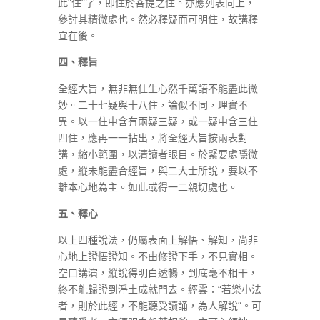
此“住”字，即住於菩提之住。亦應列表同上，
參討其精微處也。然必釋疑而可明住，故講釋
宜在後。
四、釋旨
全經大旨，無非無住生心然千萬語不能盡此微
妙。二十七疑與十八住，論似不同，理實不
異。以一住中含有兩疑三疑，或一疑中含三住
四住，應再一一拈出，將全經大旨按兩表對
講，縮小範圍，以清讀者眼目。於緊要處隱微
處，縱未能盡合經旨，與二大士所說，要以不
離本心地為主。如此或得一二親切處也。
五、釋心
以上四種說法，仍屬表面上解悟、解知，尚非
心地上證悟證知。不由修證下手，不見實相。
空口講演，縱說得明白透暢，到底毫不相干，
終不能歸證到淨土成就門去。經雲：“若樂小法
者，則於此經，不能聽受讀誦，為人解說”。可