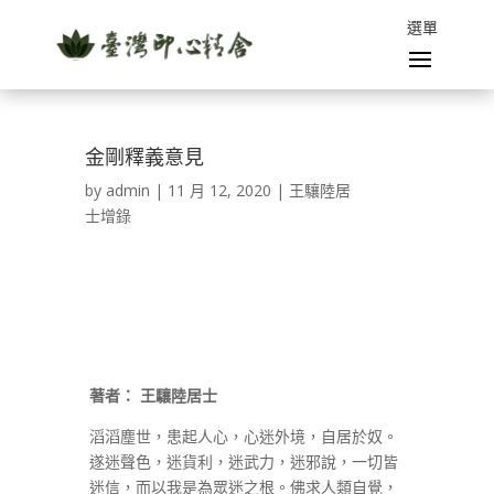
金剛釋義意見
by
admin
|
11 月 12, 2020
|
王驤陸居
士增錄
著者：
王驤陸居士
滔滔塵世，患起人心，心迷外境，自居於奴。
遂迷聲色，迷貨利，迷武力，迷邪說，一切皆
迷信，而以我是為眾迷之根。佛求人類自覺，