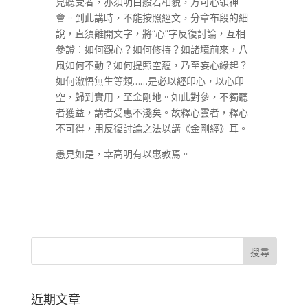
見聽受者，亦須明白般若相貌，方可心領神
會。到此講時，不能按照經文，分章布段的細
說，直須離開文字，將“心”字反復討論，互相
參證：如何觀心？如何修持？如諸境前來，八
風如何不動？如何提照空蘊，乃至妄心緣起？
如何澈悟無生等類……是必以經印心，以心印
空，歸到實用，至金剛地。如此對參，不獨聽
者獲益，講者受惠不淺矣。故釋心雲者，釋心
不可得，用反復討論之法以講《金剛經》耳。
愚見如是，幸高明有以惠教焉。
近期文章