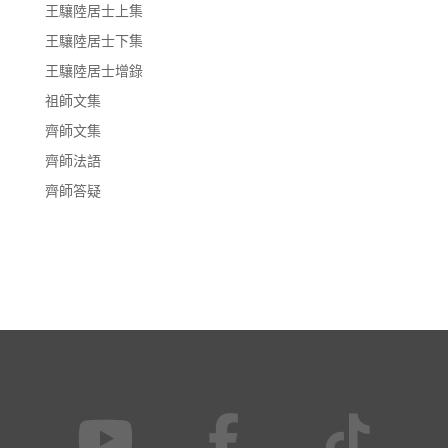
王驤陸居士上集
王驤陸居士下集
王驤陸居士增錄
祖師文集
齊師文集
齊師法語
齊師答疑