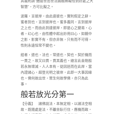
其義則謂“通達世出世法圓融無礙恰到好處之大
智慧”，方可比擬之。
波羅，言彼岸，由此達彼也，實則假定之辭。
蜜者到也，言到彼岸也。蜜多義同，言到彼岸
之上也。而由此到達彼岸，即是心之變易，心
者，幻心也，由性體中起出妙用曰心，如鏡中
之影，影實不有，但亦非無，只有而不可得，
性則永遠恒常不變也。
經者，道也，法也，常道也，契也。契於機而
一貫之，故又曰貫，貫其義也。總言此金剛般
若永無壞滅，人人本有，徒因迷而在此岸，當
內證諸心，超登光明之彼岸，此即一大事因緣
也。佛何故出世，眾生何故學佛，亦只為此
事。
般若放光分第一
【分義】 諸佛說法，本無定相，以諸法空相
故，既隨處是法，不離坐臥行住，應機而啟，