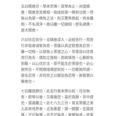
五曰精進分，學未至佛，其學未止，尚當精
進，精進至見實相，始成就第一稀有功德，然
執以為第一稀有之法，則又驚怖畏起，終未離
相，不名清淨。故曰離一切諸相，即名諸佛，
是大精進。
六曰住忍苦分，言精進深入，必經苦行，而苦
行非毀身滅智為苦，菩薩以具足智慧為忍苦，
離一切相，以發無上菩提之心。世尊自以往昔
苦行為言，謂如立我相，即起嗔恨，心動即名
割截，以心住於法，即不能生於菩提也。必心
無所住，不問環境順逆如何，一切都無所謂，
是名忍苦，非同世之以壓迫為忍辱，無智慧以
解者也。
七曰離寂靜分，此言行者未學以前，往往執
有，即學以後，又複偏空，喜於寂靜，非中道
也，當遠離之。此七八九三分，皆言菩薩之漸
入如來境界者，尤為重要。第一關鍵，在圓其
義，不可執實，亦不可執虛，無實無虛，是第