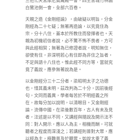
三他化天宮摩尼寶藏殿一會，四王舍城竹林園
白鷺池側一會，全部六百卷。
天親之造《金剛經論》，由破疑以明旨，分金
剛經為二十七疑；無著再造論，以究竟住為
宗，分十八住，蓋本於所教住而發揮者也。天
親為初機初信者說，必不驚不怖不畏者，方可
與此經相契；無著為已修證者說，明知無住，
卻使有住，非深明若心有住即為非住之旨者，
不足與語十八住也。惟此經不同方等，當就究
竟了義說，應參無著說為是。
以金剛經分三十二分者，梁昭明太子之功德
也，惜其義未明，茲改判為二十分，因前後經
句，文同而義異，學者每苦於不明經義之所
在，故每分加以說明，以清眼目。又金剛經
論，流傳中國，在梁後數百年，古人有未及見
者，注述是以不同，又講經與隨說及開示法不
同：對人開示，應以人為主，相機而酬，可就
聽者之程度而深淺之；若講經則普對大眾，應
以經為主，極難普及於聽眾。如說大乘了義