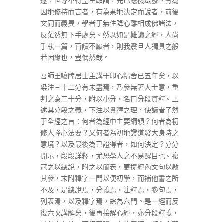
邃，世尊不待空生啟請，先已應機啟發。有為
因地修持而言者，有為果地決定而說者，前後
文同而義異，學者于無住降心離相成佛諸法，
反茫然無下手處矣。然以如是難讀之經，人尚
手執一篇，百讀不厭者，則我震旦人獨具之般
若因緣也，豈偶然哉。
吾師王驤陸居士主講于印心精舍已五年矣，以
梁注三十二分有未盡焉，乃參無著大士意，重
判之為二十分，附以小分，名曰分段貫釋。上
述其分段之義，下注以貫釋之理，使讀者了然
于全經之旨：何者為經中主要綱領？何者為初
修人降心法要？又何者為初地證道發大身時之
意境？以及最後為已證得者，如何決定？分分
開示，段段詳釋，尤恐學人之不易醒目也。複
冠之以總說，附之以簡表，更提經內文句以啟
其參，末附釋字一門以便初學，而補他書之所
不及，是總說焉，分義焉，注釋焉，參句焉，
列表焉，以及釋字焉，綜為六門。是一經而反
復六次講解矣，後再接解心經，亦分段釋義，