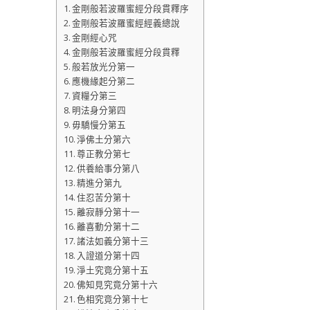
金剛般若波羅蜜經分段貫釋序
金剛般若波羅蜜經經義總說
金剛經心咒
金剛般若波羅蜜經分段貫釋
般若放光分第一
應機緣起分第二
資糧分第三
明法身分第四
毋驕慢分第五
淨佛土分第六
尊正教分第七
供養給事分第八
精進分第九
住忍苦分第十
離寂靜分第十一
離喜動分第十二
諸法如義分第十三
入證道分第十四
淨土究竟分第十五
佛知見究竟分第十六
色相究竟分第十七