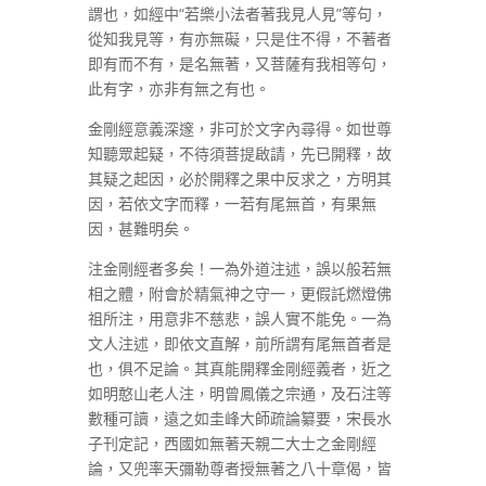
謂也，如經中“若樂小法者著我見人見”等句，
從知我見等，有亦無礙，只是住不得，不著者
即有而不有，是名無著，又菩薩有我相等句，
此有字，亦非有無之有也。
金剛經意義深邃，非可於文字內尋得。如世尊
知聽眾起疑，不待須菩提啟請，先已開釋，故
其疑之起因，必於開釋之果中反求之，方明其
因，若依文字而釋，一若有尾無首，有果無
因，甚難明矣。
注金剛經者多矣！一為外道注述，誤以般若無
相之體，附會於精氣神之守一，更假託燃燈佛
祖所注，用意非不慈悲，誤人實不能免。一為
文人注述，即依文直解，前所謂有尾無首者是
也，俱不足論。其真能開釋金剛經義者，近之
如明憨山老人注，明曾鳳儀之宗通，及石注等
數種可讀，遠之如圭峰大師疏論纂要，宋長水
子刊定記，西國如無著天親二大士之金剛經
論，又兜率天彌勒尊者授無著之八十章偈，皆