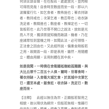
何須言語音聲，在在般若，處處放光，豈肉眼
可得而見哉！自食時至敷座而坐一段，即以六
波羅蜜行化，如乞食者，教佈施也；著衣持缽
者，教持戒也；次第乞者，教忍辱也；收衣缽
洗足者，教精進也；敷座者，教禪定也。一切
皆般若也，此乃世尊不開口之說法，放如是光
而人不見，獨須菩提知機而啟請，機者，乃在
座諸眾恰到當機之時，如聞此法，必可領悟，
正法會之因由也。又此經所說，偏重金剛般若
之用，故開首一段，即是表用，雖然，用隨體
立，體由用顯，言用則體在其中矣。
如是我聞，一時佛在舍衛國祗樹給孤獨園，與
大比丘眾千二百五十人俱。爾時，世尊食時，
著衣持缽，入舍衛大城乞食，於其城中次第乞
已，還至本處。飯食訖，收衣缽，洗足已，敷
座而坐。
【注釋】 此經以無住為宗，正顯般若智用之
相貌，故以降伏為綱宗。但般若無相，惟藉行
住坐臥以顯，顯者，領會之意爾。會則處處風