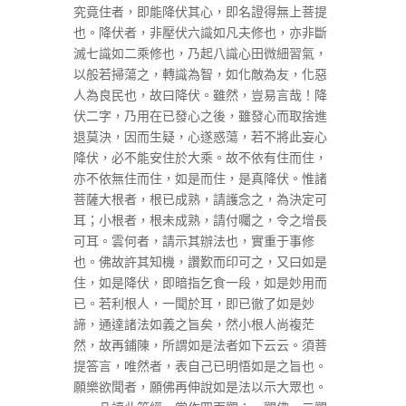
究竟住者，即能降伏其心，即名證得無上菩提
也。降伏者，非壓伏六識如凡夫修也，亦非斷
滅七識如二乘修也，乃起八識心田微細習氣，
以般若掃蕩之，轉識為智，如化敵為友，化惡
人為良民也，故曰降伏。雖然，豈易言哉！降
伏二字，乃用在已發心之後，雖發心而取捨進
退莫決，因而生疑，心遂惑蕩，若不將此妄心
降伏，必不能安住於大乘。故不依有住而住，
亦不依無住而住，如是而住，是真降伏。惟諸
菩薩大根者，根已成熟，請護念之，為決定可
耳；小根者，根未成熟，請付囑之，令之增長
可耳。雲何者，請示其辦法也，實重于事修
也。佛故許其知機，讚歎而印可之，又曰如是
住，如是降伏，即暗指乞食一段，如是妙用而
已。若利根人，一聞於耳，即已徹了如是妙
諦，通達諸法如義之旨矣，然小根人尚複茫
然，故再鋪陳，所謂如是法者如下云云。須菩
提答言，唯然者，表自己已明悟如是之旨也。
願樂欲聞者，願佛再伸說如是法以示大眾也。