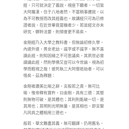
經，只可就決定了義說，視座下聽者，一切皆
大阿羅漢，住于八地者然，不當稍事遷就，以
為不可教授而改其經義也。故講經只可為已修
證者說，在近世畢竟當機者少，若並經文亦未
研究，驟聆法要，則領會更不易矣。
金剛經乃入大學之教科書，但無論初修久學，
內道外道，男女老幼，識字或不識字，無不喜
讀此經。則知因緣之不可思議矣，其夙世必曾
讀誦此經，然則學佛又豈可以今世論，視為初
學而輕視之哉！彼死執三大阿僧祇劫者，可以
悟矣。茲為釋題：
金剛者讚美比喻之辭，言般若之貴，無可比
喻，惟帝釋有寶杵，曰金剛，具有三德：其堅
則無物可破，是其體也；其利則能破一切，是
其用也；其明則光明無量，是其相也，即言聖
凡同具之體相用三德也。
般若，華文難盡其義，無可翻譯，仍用舊名，