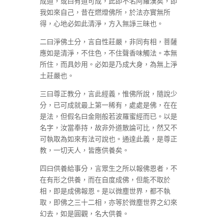
成道，或曰有道可成，此即不名阿羅漢矣，即
我如來自己，昔在燃燈佛所，於法亦實無所
得，心地必如此清淨，方入無諍三昧也。
二曰淨佛土分，言自性莊嚴，非同有相，菩薩
應如是清淨，不住色，不住聲香味觸法。本無
所住，而具妙用。必如是乃成大身，為無上淨
土莊嚴也。
三曰尊正教分，言此經義，惟佛所說，隨說少
分，已可成就最上第一稀有，處處是佛，在在
是法，但假名曰金剛般若波羅蜜經而已。以是
名字，汝當奉持，故非外道散論可比，然又不
可執取為如來有法可說也。通達此義，是尊正
教，一切天人，皆應供養矣。
四曰供養給事分，言眾生之所以報佛恩者，不
在有形之供養，而在自度成佛，但能不取於
相，即是成佛報恩。是以微塵世界，都不執
取，即佛之三十二相，亦等於微塵世界之幻來
幻去，如是圓觀，名大供養。