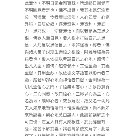
此無他，不明自家金剛寶藏，所謂終日圓覺而
不明圓覺者是也。佛不出世，我其永遠沉淪焉
矣，可懼哉！今者塵世滔滔，人心幻變，心逐
外境，自居於奴，遂迷聲色，迷貨利，迷武
力，迷邪說，一切皆迷信，而以我是為眾迷之
根，佛欲人類自覺，要人根本打破自己之迷
信，人乃反以迷信目之，寧非怪事。經者，佛
與諸大弟子說眾生迷悟之根源，阿難等結為典
籍者也。後人依據以考證自己之心地，如何而
出凡入聖，如何而超登覺岸，其理至顯，其義
至密，其用至妙。故依據文字語言以形示者曰
顯，般若印證心地而神悟者曰密。金剛經為一
切凡聖悟心之門，了悟無明妄心，即是妙慧真
心，二心同體，故曰悟心。三界以心為主，心
名為地，能印心者，究竟解脫，故又名一切凡
夫入如來地頓悟法門。惟經義深邃，倘不解如
來所說義，則心地莫由證入，此讀誦講解之不
可忽也。震旦人具有大乘根性，於此經最有
緣，獨苦不解其義，講者每多依文解字，此是
釋字，非屬解義，聞者複雜參我見，附會邪