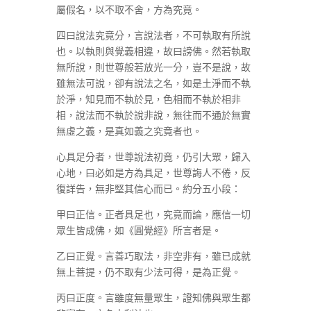
屬假名，以不取不舍，方為究竟。
四曰說法究竟分，言說法者，不可執取有所說
也。以執則與覺義相違，故曰謗佛。然若執取
無所說，則世尊般若放光一分，豈不是說，故
雖無法可說，卻有說法之名，如是土淨而不執
於淨，知見而不執於見，色相而不執於相非
相，說法而不執於說非說，無往而不通於無實
無虛之義，是真如義之究竟者也。
心具足分者，世尊說法初竟，仍引大眾，歸入
心地，曰必如是方為具足，世尊誨人不倦，反
復詳告，無非堅其信心而已。約分五小段：
甲曰正信。正者具足也，究竟而論，應信一切
眾生皆成佛，如《圓覺經》所言者是。
乙曰正覺。言善巧取法，非空非有，雖已成就
無上菩提，仍不取有少法可得，是為正覺。
丙曰正度。言雖度無量眾生，證知佛與眾生都