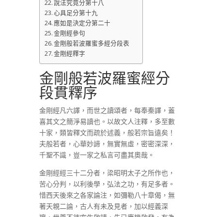
說法究竟分第十八
心具足分第十九
應如是決定分第二十
金剛經參句
金剛般若波羅蜜多經分段表
金剛經釋字
金剛般若波羅蜜經分
段貫釋序
金剛經凡六譯，而世之讀頌者，每奉秦譯，蓋
喜其文之簡淨易讀也。以故文人注釋，多至數
十家，類皆釋文而疏於述義，般若宗旨遠矣！
夫般若者，心華妙諦，無實無虛，密密深深，
千聖不識，豈一家之私言可盡其奧哉。
金剛經經三十二分者，梁昭明太子之所作也，
苦心分判，以利後學，弘法之功，有足多者。
惜西天後來之各家論注，如彌勒八十章偈，無
著天親二論，古人有未及見者，加以經義深