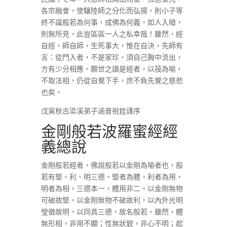
各宗融會，使驤陸師之分化而弘揚，則小子等
終不識般若為何事，成佛為何義，如人入暗，
則無所見，此豈區區一人之私幸哉！雖然，經
自經，師自師，生死事大，惟在自決，先師有
言：從門入者，不是家珍，須自己胸中流出，
方有少分相應。願世之讀是經者，以筏為喻，
不取法相，仍從自覺下手，庶不負先覺之慈悲
也矣。
戊寅秋古梁溪弟子涵普祝銓謹序
金剛般若波羅蜜經經
義總說
金剛般若經者，佛說般若以金剛為喻者也，般
若有堅、利、明三德。堅者為體，利者為用，
明者為相，三德本一，體用非二。以金剛無物
可破故堅，以金剛無物不破故利，以內外光明
瑩徹故明，以同具三德，故名般若。雖然，體
無形相，非用不顯；性無狀貌，非心不明；起