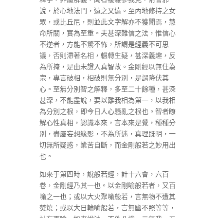
說，於心地法門，遠之又遠。至內地修持之女
眾，或比丘尼，則並此文字解亦不獲聞焉，慧
命所關，實為至重。夫甚深難信之法，惟信心
不逆者，方能不驚不怖，所謂是經義不可思
議，否則滯著名相，輾轉生疑，甚深義趣，反
為所掩，是由未證入真智故。金剛經以無住為
宗，專言破相，相破則無分別，是謂降伏其
心。至無分別智之解釋，多至二十餘種，甚深
甚深，不能盡說，要以離我相為第一，以我相
為分別之根，即今日人心騷亂之根也。智者瞭
解心性真相，認識本來，言本來是覺，種種分
別，盡屬妄想緣影，不為所迷，真理既明，一
切無所疑惑，業苦自斷，而金剛般若之妙用出
也。
如來于第四時，說般若經，計十六會，六百
卷，金剛經乃其一也。以金剛喻般若者，又百
喻之一也；或以大火聚喻般若，言無物不遭其
焚燒；或以大日輪喻般若，言無幽不照等等，