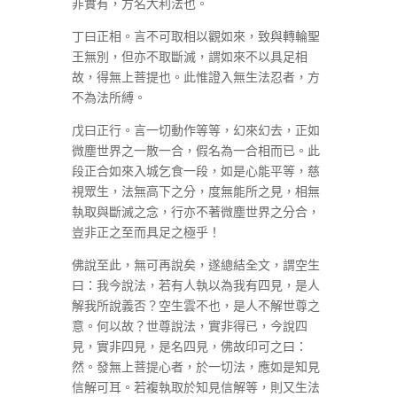
非實有，方名大利法也。
丁曰正相。言不可取相以觀如來，致與轉輪聖
王無別，但亦不取斷滅，謂如來不以具足相
故，得無上菩提也。此惟證入無生法忍者，方
不為法所縛。
戊曰正行。言一切動作等等，幻來幻去，正如
微塵世界之一散一合，假名為一合相而已。此
段正合如來入城乞食一段，如是心能平等，慈
視眾生，法無高下之分，度無能所之見，相無
執取與斷滅之念，行亦不著微塵世界之分合，
豈非正之至而具足之極乎！
佛說至此，無可再說矣，遂總結全文，謂空生
曰：我今說法，若有人執以為我有四見，是人
解我所說義否？空生雲不也，是人不解世尊之
意。何以故？世尊說法，實非得已，今說四
見，實非四見，是名四見，佛故印可之曰：
然。發無上菩提心者，於一切法，應如是知見
信解可耳。若複執取於知見信解等，則又生法