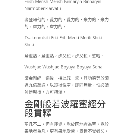
Erish Merish Merish Binnaryin Binnaryin
Narmobenkiarvat-i
者登呣勺的，愛力的，愛力的，米力的，米力
的，虛力的，虛力的，
Tsaitenmtsiti Eriti Eriti Meriti Meriti Shriti
Shriti
烏虛熱，烏虛熱，步又也，步又也，娑哈。
Wushjae Wushjae Boyuya Boyuya Soha
讀金剛經一遍後，持此咒一遍。其功德等於讀
過九億萬遍，以證得性空，即同無量，惟必請
師傅親授，方可持頌。
金剛般若波羅蜜經分
段貫釋
聖凡不二，但有迷覺，覺於因地者為聖，覺於
果地者為凡，更有果地受苦，累世不覺者矣。