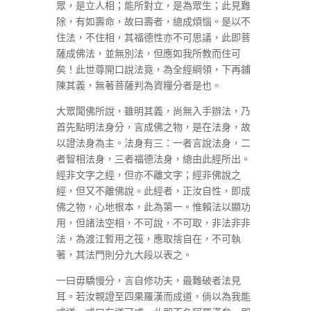
眾，是立人相；能所對立，是為眾生；此見難
除，有如壽命，故曰壽者，總成煩惱。是以不
住法，不住相，其福德性亦不可思議，此即菩
薩成佛法，並無別法，但應如我所教而住可
矣！此世尊開口說法竟，為全經綱領，下再鋪
陳其義，無著菩薩判為資糧分者是也。
大眾聞佛所說，雖明其義，尚無入手辦法，乃
首先點明法身分，言成佛之物，是在法身，故
以證法身為主。法身有三：一者言說法身，二
者智相法身，三者福德法身，總由此經所出。
經非文字之經，但亦不離文字；經非佛說之
經，但又不離佛說。此經者，正汝自性，即成
佛之物，心地根本，此為第一。惟賴法以顯功
用，但諸法空相，不可說，不可取，非法非非
法，為渡江暫用之筏，應取捨自在，不可執
著，其法門則分九大段以表之。
一曰毋驕慢分，言自修功夫，最難破者法見
耳。若汝親證至四果羅漢而成道，倘以為我能