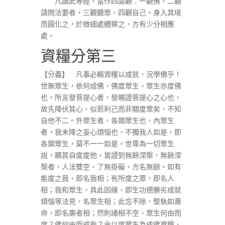
凡讀此等經，當作四面觀：一觀佛，二觀
請問法要者，三觀聽眾，四觀自己。身入其境
而圓化之，於微細處體察之，方有少分相應
處。
資糧分第三
【分義】 凡事必賴資糧以成就，況學佛乎！
世無眾生，依何成佛，佛度眾生，眾生亦度佛
也。所言發菩提心者，發親證菩提心之心也，
故先降伏其心，似若利己而非關度眾矣，不知
自他不二。外眾生者，各類眾生也，內眾生
者，我未降之妄心煩惱也，不獨我人如是，即
各類眾生，莫不一一如是。世尊為一切眾生
說，願其自度度他，皆證到無餘涅槃，無餘涅
槃者，人法雙空，了無掛礙，方名無餘。如有
能度之我，即名我相；有所度之眾，即名人
相；我和眾生，具此因緣，即生功德勝劣成就
煩惱等法見，名眾生相；此念不除，堅執如壽
命，即名壽者相；然則諸相不空，眾生何由而
度？佛何由而成哉？今以度眾生為成佛資糧，