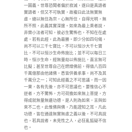
一圓義。世尊恐聞者偏於寂滅，遂曰是真語者
實語者，但又不可執實，故複曰此法無實無
虛，總以無住為宗，心無所住，自得光明，無
所不照，此義其實深邃。如來為最上乘者說，
非樂小法者可知，彼必生驚怖也，不知在在處
處，若有此經，此為最勝。即少分如四句偈，
尚不可以三千七寶比，不可以恒沙大千七寶
比，不可以恒沙生命佈施比；並不可以每日三
時，恒沙生命，經無量劫以佈施比，直言無可
比擬；甚至世尊自己在燃燈佛前，得值八百四
千萬億那由他諸佛，悉皆供養承事，尚不及其
千萬分之一；可知此經義之不可思議，而一因
一果，各有先後，亦不可思議也。要惟信心不
逆者，方不驚怖，方可荷擔如來無上菩提，方
得成就無量無邊功德，是人則為如來，言與如
來不二也。此惟佛與佛，乃能證知之耳，凡此
功德，皆在通達無實無虛之義以後，不可具說
也，若具說者，未見性之人，必狂亂狐疑不信
也。