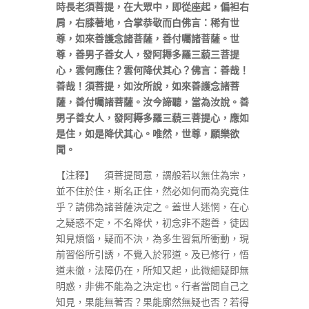
時長老須菩提，在大眾中，即從座起，偏袒右
肩，右膝著地，合掌恭敬而白佛言：稀有世
尊，如來善護念諸菩薩，善付囑諸菩薩。世
尊，善男子善女人，發阿耨多羅三藐三菩提
心，雲何應住？雲何降伏其心？佛言：善哉！
善哉！須菩提，如汝所說，如來善護念諸菩
薩，善付囑諸菩薩。汝今諦聽，當為汝說。善
男子善女人，發阿耨多羅三藐三菩提心，應如
是住，如是降伏其心。唯然，世尊，願樂欲
聞。
【注釋】 須菩提問意，謂般若以無住為宗，
並不住於住，斯名正住，然必如何而為究竟住
乎？請佛為諸菩薩決定之。蓋世人迷惘，在心
之疑惑不定，不名降伏，初念非不趨善，徒因
知見煩惱，疑而不決，為多生習氣所衝動，現
前習俗所引誘，不覺入於邪道。及已修行，悟
道未徹，法障仍在，所知又起，此微細疑即無
明惑，非佛不能為之決定也。行者當問自己之
知見，果能無著否？果能廓然無疑也否？若得