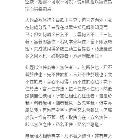
空觀，經雲不可取不可說，從知此經以無住為
宗而精義顯焉。
人何故欲修行？曰欲出三界；但三界內外，究
在何處分界？曰界在以眾生知見轉佛知見而
已；但如何轉？曰入不二；雲何入不二？曰無
著，無著即無住。若明本來無住，當下即波羅
蜜，夫成就阿耨多羅三藐三菩提者，乃波羅蜜
多之果地也，必親證者，方達體起用耳。
此經以無住為宗，無住者，非無所住也，乃不
著於住也。先不住於相，言外不住於境也；次
不住於見，言心不可得，內不住於心也；次不
住於法，言不住亦法，並不住亦不住也，然後
歸到無住總相。所言住相住心住法者，皆屬於
我，粗者我相，細者我見，故先空我，但空亦
屬法我，再進而空空，但空又未曾離法，仍屬
於我。惟有不著一切，取捨自在，方名無住，
即此無住之住，乃名正住，又名金剛道。
無我相人相等無字，乃不著之謂也，非有無之