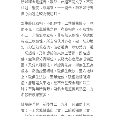
所以釋金剛經者。雖然，此經不關文字，不關
注述，縱使世尊再來，一一開示，轉不如行者
自心內證之較為親切耳。
眾生終日取相，不能見性，二乘偏執於空，見
而不見，以此偏執之見，亦我相也。不知性相
不二，非性無以立相，非相無以顯性。今說破
相者正以顯性，所言降伏其心者，破一切幻境
幻心幻法幻覺者也。破者離也，以妙慧力，離
一切諸相，乃能證於如來無上菩提，即名諸
佛。金剛經分資糧位，以發大心度眾為成佛正
因，又分九種辦法，以證得法身：得無生忍為
根本，然後證至初地，破俱生我執；至八地以
上，破俱生法執；至等覺位，破極微細所知
愚，層層證入果地，總不外甚深金剛如幻三
昧；至得無所得時，斯名金剛道後異熟空，方
名般若波羅蜜多。
佛說般若經，前後共二十九年，凡四處十六
會：一王舍城鷲峰山七會，二給孤獨園七會，