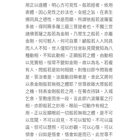
用正以達體，明心方可見性。般若經者，依用
表體，因心見性之妙法也。全經之旨，在表生
佛同具之德性，如是而顯，所謂依般若波羅蜜
多故，得阿耨多羅三藐三菩提者也。不獨三世
諸佛菩薩之般若為金剛，乃眾生之般若，亦屬
金剛，何可輕人，何可自棄！顧般若人人同具
而人人不知，世人僅知行住坐臥見聞覺知為八
種動相，不知此動相，正顯般若之體，由動相
以見實相，恒常不變如金剛，故以為名。若複
有人，問般若是如何相貌，則惟曰即今問我者
是，答汝者是，汝眉動目瞬者是，舍此又將何
以表金剛般若無相之體耶？世尊欲啟大眾般若
之機，特表金剛般若之用，在著衣持缽，入城
乞食，至敷座而坐一段。言此即六波羅蜜之行
相，亦即般若之妙用。眼前一切動作有相之
用，正以反顯眼前一切般若無相之體，是不可
以耳聞，不可以目見，不可以智知，不可以識
識，但可以慧照，可以妙觀，可以心悟，可以
領會，曰如是悟會，悟會如是而已。此世尊不