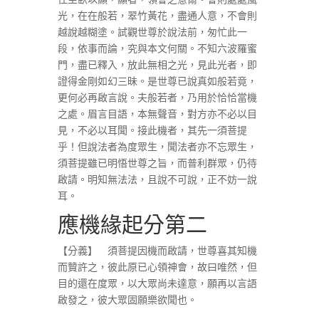
光，在在般若，翠竹黃花，盡通人意，不會則
越說越糊塗。試觀世尊於說法前，匆忙此一
段，依事而論，究與本文何關。不知六波羅蜜
門，盡已釋入，放此無相之光，見此光者，即
證得金剛如幻三昧。是世尊已說真如般若竟，
更何必再啟言說。夫般若者，乃用於恰恰當機
之處。眉言目語，本無聲音，對方亦不必以目
見，不必以耳聞。接此機者，其先一須菩提
乎！但說法者為度眾生，聞法者亦不忘眾生，
須菩提雖已明悟世尊之旨，而普利群眾，仍待
啟請。明知無法法，且說不可說，正不妨一說
耳。
應機緣起分第二
【分義】 須菩提因機而啟請，世尊喜其知機
而贊許之，彼此原已心領神會，故曰唯然，但
目的還在度眾，以大眾尚未達意，願再以言語
啟發之，彼大眾固願樂欲聞也。