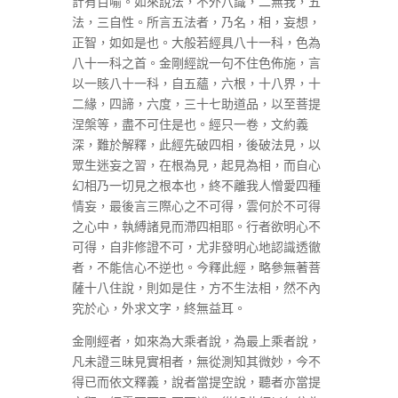
計有百喻。如來說法，不外八識，二無我，五
法，三自性。所言五法者，乃名，相，妄想，
正智，如如是也。大般若經具八十一科，色為
八十一科之首。金剛經說一句不住色佈施，言
以一賅八十一科，自五蘊，六根，十八界，十
二緣，四諦，六度，三十七助道品，以至菩提
涅槃等，盡不可住是也。經只一卷，文約義
深，難於解釋，此經先破四相，後破法見，以
眾生迷妄之習，在根為見，起見為相，而自心
幻相乃一切見之根本也，終不離我人憎愛四種
情妄，最後言三際心之不可得，雲何於不可得
之心中，執縛諸見而滯四相耶。行者欲明心不
可得，自非修證不可，尤非發明心地認識透徹
者，不能信心不逆也。今釋此經，略參無著菩
薩十八住說，則如是住，方不生法相，然不內
究於心，外求文字，終無益耳。
金剛經者，如來為大乘者說，為最上乘者說，
凡未證三昧見實相者，無從測知其微妙，今不
得已而依文釋義，說者當提空說，聽者亦當提