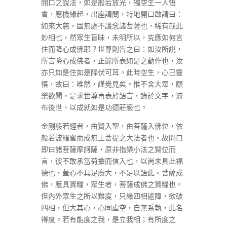
開口之說法，如是般若放光，獨空生一人悟
會，應機緣起，出座請問，特地開口啟請曰：
如來大慈，固無處不護念諸菩薩也，稀有哉此
妙相也，然眾生盲昧，未明所以，究應如何言
住而降心成佛耶？世尊則告之曰：如汝所說，
所言降心成佛者，正餘所表如是之動作也，汝
亦只如是住如是降伏可耳。此時空生，心已靈
悟，故曰：唯然，謹覺見矣。惟不舍大眾，願
樂欲聞，是求世尊再表於語言，錄於文字，流
布後世，以成就如是功德莊嚴也。
金剛般若經者，由賢入聖，由菩薩入佛位，依
般若波羅蜜而成無上菩提之大法者也。故開口
即曰諸菩薩摩訶薩，原非指樂小法之賢位而
言，彼不敢承當荷擔而信入也，以尚未具此福
德也，蓋心不具足廣大，不足以語此。菩薩成
佛，應具資糧，眾生者，菩薩成佛之資糧也。
但內外眾生之所以難度，只緣四相遮障，欲破
四相，但大其心，心同虛空，自無系執，此名
得度。若有能度之我，是立我相；有所度之