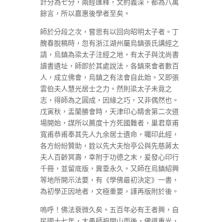
計分為七分，兩經匯釋，文約義深，都為八萬
餘言，所以嘉惠後學者至矣。
師於分段之次，嘗思有以回向昭明太子者。丁
醜春脫稿時，忽有浙江湖州屬烏鎮張氏講經之
請，烏鎮為梁太子注經之地，有太子與沈尚書
讀書遺址，師即於其處說法，各鎮來會者數百
人，成立佛會，烏鎮之有法會自此始。又即張
雲伯夫人慧光居士之力。然則梁太子未竟之
志，得師為之圓成，因緣之巧，又非偶然也。
戊寅秋，盂蘭勝會時，天津印心精舍第二次道
場開始，謀所以薦度十方死國難者，巢君章甫
寬甫恭甫奉其先人九余居士遺命，囑印此經，
各方紛紛贊助，銓以先大夫怡亭公與先慈蔣太
夫人百齡冥壽，幸附于功德之末，爰發心印行
千冊，並留底版，冀垂永久。又師在烏鎮紹興
等地所開示法要，有《學佛最初決定》一書，
為初學正因地者，文極重要，謹再版附於後。
嗚呼！佛法衰微久矣。五百年必有王者興，自
民國十七年，大愚師祖開山而後，佛道重光，