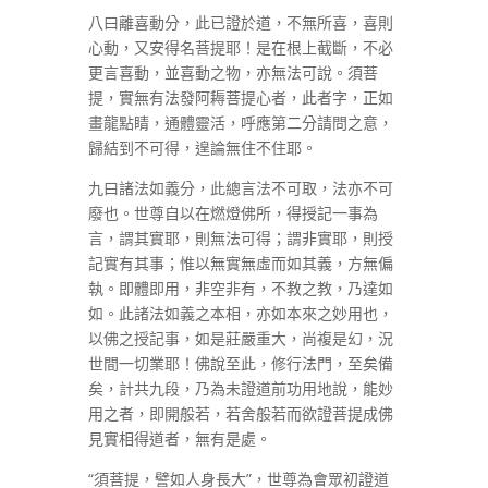
八曰離喜動分，此已證於道，不無所喜，喜則
心動，又安得名菩提耶！是在根上截斷，不必
更言喜動，並喜動之物，亦無法可說。須菩
提，實無有法發阿耨菩提心者，此者字，正如
畫龍點睛，通體靈活，呼應第二分請問之意，
歸結到不可得，遑論無住不住耶。
九曰諸法如義分，此總言法不可取，法亦不可
廢也。世尊自以在燃燈佛所，得授記一事為
言，謂其實耶，則無法可得；謂非實耶，則授
記實有其事；惟以無實無虛而如其義，方無偏
執。即體即用，非空非有，不教之教，乃達如
如。此諸法如義之本相，亦如本來之妙用也，
以佛之授記事，如是莊嚴重大，尚複是幻，況
世間一切業耶！佛說至此，修行法門，至矣備
矣，計共九段，乃為未證道前功用地說，能妙
用之者，即開般若，若舍般若而欲證菩提成佛
見實相得道者，無有是處。
“須菩提，譬如人身長大”，世尊為會眾初證道