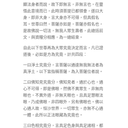
顯法身者而說，故下即無言，非無言也，在靈
悟此意境而已，此時須菩提已都領會，遂曰大
身，即非大身，言大身亦不可得，但具假名
耳。世尊曰然，菩薩亦如是，菩薩亦假名也，
是故佛說一切法，無我人眾生壽者，此總括前
文，與資糧分相應，為一總結束。
自此以下世尊再為大眾究竟決定而言，凡已證
道後，必如是方為究竟，計共四段：
一曰淨土究竟分，言菩薩以通達無我無法者為
真淨土，以下皆指稱菩薩，為入菩薩位者說。
二曰佛知見究竟分，佛知見者，通於心也，通
心不可得，即是佛眼，然佛不異眾生，非無肉
眼也，不異外道，非無天眼也，且具足慧眼法
眼，乃成佛眼，非四眼外，另有佛眼也。佛以
心通人故，恒沙世界，一切眾生，亦無不心通
一體，此所以正法眼藏為究竟也。
三曰色相究竟分，言具足色身與具足諸相，都