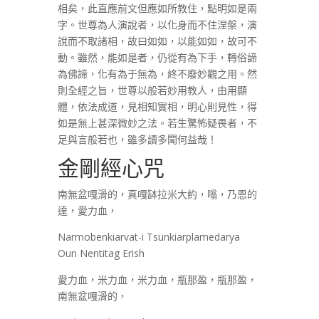
相矣，此直應前文但應如所教住，點明如是兩
字。世尊為人演說者，以化身而不住涅槃，演
說而不取諸相，故曰如如，以能如如，故可不
動。雖然，能如是者，仍從有為下手，轉俗諦
為佛諦，化有為于無為，終不廢妙觀之用。然
則全經之旨，世尊以般若妙用教人，由用顯
體，依法成道，見相知實相，明心則見性，得
如是無上甚深微妙之法。若生驚怖疑畏者，不
足與言般若也，雖多讀多聞何益哉！
金剛經心咒
南無盆嘎滑的，真嘎缽拉米大約，嗡，乃恩的
達，愛力血，
Narmobenkiarvat-i Tsunkiarplamedarya
Oun Nentitag Erish
愛力血，米力血，米力血，瓶那盈，瓶那盈，
南無盆嘎滑的，