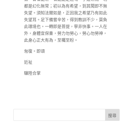
都是幻化無常；初以為有希望，到其聞即不無
失望。須知法爾如是，正因我之希望乃有如此
失望耳。足下備嘗辛苦，得到教訓不少，莫負
此環境也。一轉即是菩提，寧非快事。一人在
外，身體宜保重，勞力勿勞心，勞心勿勞神，
此身心正大有為，至囑至盼。
匆復。即頌
近祉
驤陸合掌