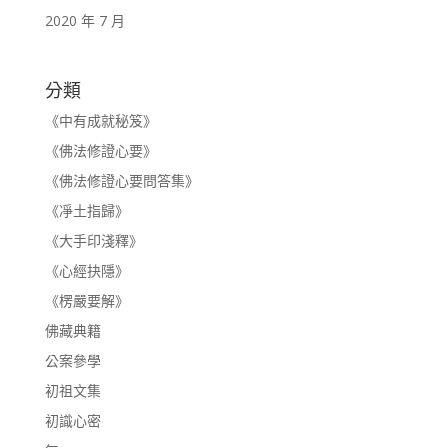
2020 年 7 月
分類
《中有成就秘笈》
《佛法修證心要》
《佛法修證心要問答集》
《凈土指歸》
《大手印淺釋》
《心經抉隱》
《楞嚴要解》
佛藏典籍
公案參學
初祖文集
初識心密