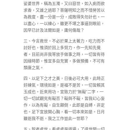
娑婆世界，稱為五濁，又曰惡世，如入廁而欲
求香，又誰之過耶？菩薩明知之而不惜勞苦以
為救度，盡一分是一分，成敗得失勿計也。一
以盡心，一以練心，雖更不堪之事逼到眼前，
因早已計及法爾如是，庸何傷哉？
三、今言救世，不必於果上太著力，吃力而不
討好也，惟須於因上多努力，作一先知先覺
者。目前尚非我等放手做事之時，一切皆有待
因緣時節，惟宜多自充實，多做預備，不可有
頹唐之氣。
四、以足下之才之美，日後必可大用，此時正
好練氣。環境如是，是福不是苦，一切皆賴其
玉成也。近來用功，宜致力於“無礙”二字，一
切一切試觀究有礙否？礙與不礙，皆我幻心妄
作，以為有礙，自生顛倒，此即是自縛，非定
也。足下宜放開心胸，看一切本來如是。日月
雖逝我不逝，我之工作豈此一世耶？
五、智者處世，看處處是道場，了達世間一切