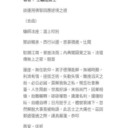
談運用佛智因應逆境之道
（去函）
驤師法座：滬上叩別
榘訓親承，西行以還，思慕積歲。比聞
駐錫江南，普施法雨；內典闡圓覺之旨，法壇
傳無上之密，翹首
蓮座，無任欽仰。弟子德薄能鮮，無補時艱，
利濟有情，拯拔乏術，矢勤矢慎，難挽滔天之
劫，必公必誠，莫解我執之私。慨念社會舞
臺，人生鬧劇，世風好諍，末俗尚鬥，因果相
循，劫難輾轉，碌碌權勢，庸庸名利，擾攘紛
紜，自纏自縛；日月逝乎上，體貌衰諸下，忽
然解脫大事竟被貽誤，此志士之大痛也。茲因
郵遞復通之際，謹具蕪箋，恭叩
慈安，伏祈