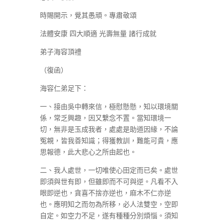
時賜開示，覺其愚頑。專肅敬頌
法體安康 四大順適 光壽無量 諸行成就
弟子海容頂禮
（復函）
海容仁弟足下：
一、接由吳中轉來信，極慰懸懸，知以環境關
係，常乏興趣，因又繫念不置。當知環境一
切，無非是玉成我者，處處是助道因緣，不論
冤親，皆我善知識；得獲教訓，難能可貴，應
思報德，此大悲心之所由起也。
二、我人處世，一切唯使心田定而已矣。處世
即須與世有即，但雖即而不可與逆。凡看不入
眼即逆也，貪喜不捨亦逆也，麻木不仁亦逆
也。應明知之而勿為所移，必人法雙空，空即
自定。如空力不足，遂有種種分別煩惱。須知