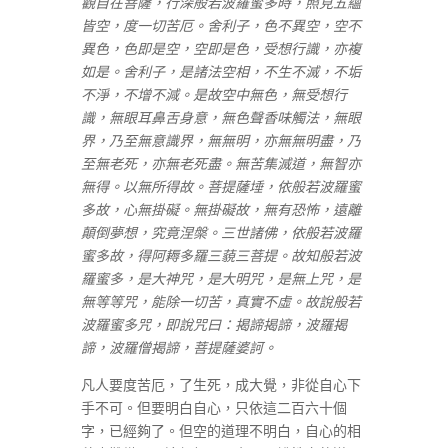
觀自在菩薩，行深般若波羅蜜多時，照見五蘊
皆空，度一切苦厄。舍利子，色不異空，空不
異色，色即是空，空即是色，受想行識，亦複
如是。舍利子，是諸法空相，不生不滅，不垢
不淨，不增不減。是故空中無色，無受想行
識，無眼耳鼻舌身意，無色聲香味觸法，無眼
界，乃至無意識界，無無明，亦無無明盡，乃
至無老死，亦無老死盡。無苦集滅道，無智亦
無得。以無所得故。菩提薩埵，依般若波羅蜜
多故，心無掛礙。無掛礙故，無有恐怖，遠離
顛倒夢想，究竟涅槃。三世諸佛，依般若波羅
蜜多故，得阿耨多羅三藐三菩提。故知般若波
羅蜜多，是大神咒，是大明咒，是無上咒，是
無等等咒，能除一切苦，真實不虛。故說般若
波羅蜜多咒，即說咒曰：揭諦揭諦，波羅揭
諦，波羅僧揭諦，菩提薩婆訶。
凡人要度苦厄，了生死，成大覺，非從自心下
手不可。但要明白自心，只依這二百六十個
字，已經夠了。但空的道理不明白，自心的相