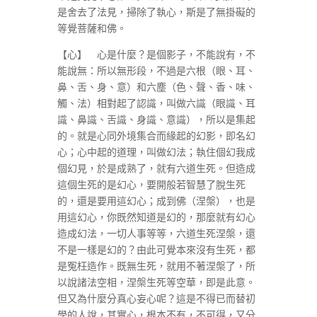
是舍去了法見，掃除了執心，斯是了無掛礙的
等覺菩薩和佛。
【心】 心是什麼？是個影子，不能說有，不
能說無：所以無形段，不過是六根（眼、耳、
鼻、舌、身、意）和六塵（色、聲、香、味、
觸、法）相對起了認識，叫做六識（眼識、耳
識、鼻識、舌識、身識、意識），所以是集起
的。就是心同外境集合而緣起的幻影，即名幻
心；心中起的道理，叫做幻法；執住個幻我成
個幻見，於是成熟了，就有六道生死。但造成
這個生死的是幻心，要開般若智慧了脫生死
的，還是要用這幻心；成到佛（涅槃），也是
用這幻心，你既然知道是幻的，那麼就有幻心
造成幻法，一切人事等等，六道生死涅槃，還
不是一樣是幻的？由此可覺本來沒有生死，都
是冤枉造作。既無生死，就用不著涅槃了，所
以說諸法空相，涅槃生死等空華，即是此意。
但又為什麼分真心妄心呢？這是不得已而替初
學的人說，其實心，根本不有，不可得，又分