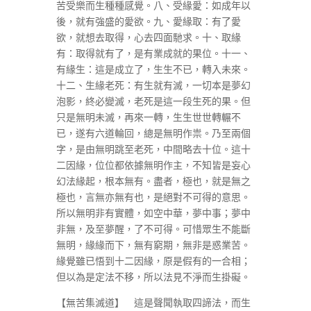
苦受樂而生種種感覺。八、受緣愛：如成年以
後，就有強盛的愛欲。九、愛緣取：有了愛
欲，就想去取得，心去四面馳求。十、取緣
有：取得就有了，是有業成就的果位。十一、
有緣生：這是成立了，生生不已，轉入未來。
十二、生緣老死：有生就有滅，一切本是夢幻
泡影，終必變滅，老死是這一段生死的果。但
只是無明未滅，再來一轉，生生世世轉輾不
已，遂有六道輪回，總是無明作祟。乃至兩個
字，是由無明跳至老死，中間略去十位。這十
二因緣，位位都依據無明作主，不知皆是妄心
幻法緣起，根本無有。盡者，極也，就是無之
極也，言無亦無有也，是絕對不可得的意思。
所以無明非有實體，如空中華，夢中事；夢中
非無，及至夢醒，了不可得。可惜眾生不能斷
無明，緣緣而下，無有窮期，無非是惑業苦。
緣覺雖已悟到十二因緣，原是假有的一合相；
但以為是定法不移，所以法見不淨而生掛礙。
【無苦集滅道】 這是聲聞執取四諦法，而生