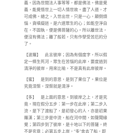
義。因為世間法人事等等，都是佛法。佛是覺
義，能覺悟世上一切人情世故。盡了人道，才
可成佛。總之，入世出世，只是一心，顛倒煩
惱，貪嗔癡迷，是六道眾生的心；如能空淨自
在，不固執，便是佛菩薩的心。所以離世法，
便沒有佛法；離了般若，只有作孽受苦厄的分
了。
【波羅】 此言彼岸；因為有個度字，所以假
定一條生死河，眾生在苦惱的此岸，要度過到
清淨的彼岸，用來比喻，不是真有此岸彼岸。
【蜜】 是到的意思，是到了果位了。果位是
究竟涅槃，涅槃就是清淨。
【多】 是上面的意思。到彼岸之上，才是究
竟。現在假分五步：第一步在此岸；第二步入
流，是下了渡船了，是初發心的人，亦是初果
羅漢；第三步是中流，船在河中間，如聲聞緣
覺；第四步到了彼岸，是十地以下的菩薩，終
不是究竟；必第五步上岸，“多”舍去了船，即