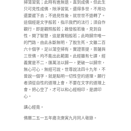
掃蕩習氣；此時有進無退，直到成佛。但此生
只可見性成佛，除淨習氣，還得多世，不用功
還要遲下去；不過見性後，就世世不退轉了。
這個經是文字般若，指示我們的法行；須自作
觀行，即是觀照般若；啟發般若後，見到自
性，開了智慧，這是實相般若；此時歸宗唯一
的門路，由此永斷無明，了脫生死。文雖二百
六十個字，足以蕩空掃有，實證菩提，菩薩與
三世佛，均不能出此範圍。此經雖有七譯，經
義實是不二，匯萬法以歸一，更破一以歸宗，
無心可心，無經可說。世尊說法四十九年，不
曾說一個字，就是點明一切性空的道理。願行
者須從自性的道理上會，不要在文字的道理上
會。把心空了，才可以和心經相印，是謂印
心。
講心經竟。
佛曆二五一五年歲次庚寅九月同人敬錄。