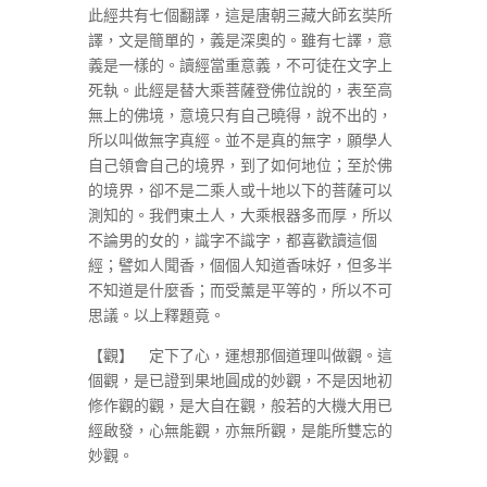
此經共有七個翻譯，這是唐朝三藏大師玄奘所
譯，文是簡單的，義是深奧的。雖有七譯，意
義是一樣的。讀經當重意義，不可徒在文字上
死執。此經是替大乘菩薩登佛位說的，表至高
無上的佛境，意境只有自己曉得，說不出的，
所以叫做無字真經。並不是真的無字，願學人
自己領會自己的境界，到了如何地位；至於佛
的境界，卻不是二乘人或十地以下的菩薩可以
測知的。我們東土人，大乘根器多而厚，所以
不論男的女的，識字不識字，都喜歡讀這個
經；譬如人聞香，個個人知道香味好，但多半
不知道是什麼香；而受薰是平等的，所以不可
思議。以上釋題竟。
【觀】 定下了心，運想那個道理叫做觀。這
個觀，是已證到果地圓成的妙觀，不是因地初
修作觀的觀，是大自在觀，般若的大機大用已
經啟發，心無能觀，亦無所觀，是能所雙忘的
妙觀。