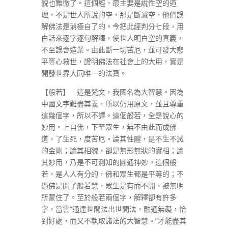
貌也難徹了。這個經，最主要是說性空的道
理，不是世人所說的空，那是斷滅空，他們誤
解佛法是消極自了的。今把此經判分七段，用
白話來逐字逐句解釋，使世人明白空的真義，
不至誤會造業。由此斷一切苦厄，並可發大悲
平等心救世，證明佛法在社會上的大用，實是
開發世界大同唯一的法寶。
【般若】 這是梵文，我國名為大智慧。因為
中國文字難盡其義，所以仍用原文，並且尊重
這幾個字，所以不譯。這個般若，全是說心的
妙用。上自佛，下至眾生，無不由此而成佛
道，了生死，度苦厄。論其性體，是不生不滅
的金剛；論其相貌，卻是無形無狀的實相；論
其妙用，乃是不可測知的圓通神妙。這個般
若，是人人有分的，佛和眾生都是平等的；不
過佛是開了般若慧，眾生是有而不開，被無明
所蒙住了。至於般若兩個字，解釋卻有許多
字，當雲“通達世間法出世間法，融通無礙，恰
到好處，而又不執取諸法的大智慧。”才能盡其