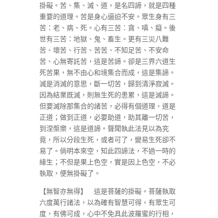
掛礙。苦、集、滅、道，是名四諦，就是四種
重要的道理。苦是身心逼迫不安。眾生身有三
苦：老、病、死。心有三苦：貪、嗔、癡。後
世有三苦：地獄、鬼、畜生。更有三災八難
苦、壞苦、行苦、苦苦、不知足苦、不安命
苦、心無寄託苦，這是苦諦。卻是三界六道生
死苦果，無不由心和境集合而成，這是集諦。
滅是消滅的意思，斷一切苦，歸到清淨寂滅。
因為結業既滅，則無生死的患累，這是滅諦。
但要滅除那集合的諸苦，必得有個道理，道是
正道；做到正道，必要助道，助其離一切苦，
到涅槃樂，這是道諦。聲聞執此法見以為究
竟，所以分段生死，或者可了，變易生死卻不
易了。倘明本來空，知此四諦法，不過一時的
緣生；不但是果上色空，實是因上色空，不必
執取，便無掛礙了。
【無智亦無得】 這是菩薩的掛礙。菩薩執取
六度萬行諸法，以為確有智慧可得，有眾生可
度，有佛可成，心中不免具此波羅蜜的行相，