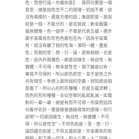
色，受想行識，亦複如是】 首四句實是一個
意思，總是說色空不二的道理。初說不異，說
沒有兩樣的，還是方便的說；後說即是，是說
就是一個，不能分的，是究竟說；斬金截鐵，
毫無猶豫。色一個字，不單是代表五蘊，連外
面宇宙萬有形形色色都包在內。因為宇宙萬
有，就沒有離了我的性海，渾同一體，盡是
色；而我的受、想、行、識，是無相相，也是
色。這內外兩種色，都是因緣生，無自性，無
實體，不可得，根本是性空。現下雖是幻有，
畢竟不可得的，所以即色即空，並不是色之外
另有個空。參透上面所說的空義，就知道這個
意義了。所以心的形形種種，亦是五蘊流轉；
而色的形形種種，全似空華的亂起亂滅，如電
影的一幕一幕，總是有而不可得。你莫把這四
句看作玄妙，實是極普通極尋常的道理。你只
認明“一切是因緣生，無自性，無實體，不可
得，所以是性空”。不但色如是，受、想、行、
識四蘊也如是；不但五蘊如是，宇宙萬有的有
相相，和下面一切法，如十八界，十二因緣，