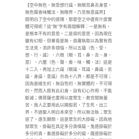
【空中無色，無受想行識，無眼耳鼻舌身意，
無色聲香味觸法，無眼界，乃至無意識界】
既明白了空中的道理，那麼空之中還有什麼實
體可得呢？這“無”字有兩個解釋：一是無有，
是根本不有的意思。二是毋的意思。因為現在
雖有幻相，但畢竟是無，毋庸執取以為實有而
生法見，添許多煩惱。所以五蘊（色、受、
想、行、識）、六根（眼、耳、鼻、舌、身、
意）、六塵（色、聲、香、味、觸、法）這是
十二入，再加上六識（眼識、耳識、鼻識、舌
識、身識、意識）共為十八界，都是不可得；
因為是緣生的，無自性的，無實體的，不可得
的。然而人既有此幻身，自有幻心作用，不能
斷滅；佛菩薩也要用以度眾生，救世間無量
苦，我人正要用此以開般若，了生死，出三
界，不過聖人明白本來空，所以無法執；眾生
迷了，遂生顛倒，這是眾生的大掛礙。因為地
獄眾生，掛礙在具足多分貪嗔癡，鬼道掛礙於
多分的貪，畜道掛礙於多分的癡，魔道掛礙於