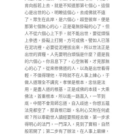
肯向般若上去，就是不知道那第七個心。這個
心是出世的心，明瞭這個心，去成佛就不遠
了。眾生在此岸，是六個心，超登彼岸，便是
那第七個無心的心，正是毫無掛礙的心了。但
人不從六個心上下手，就不能出世，要從煩惱
上參透，掛礙上打開，方可成佛。譬如人已落
在泥坑裡，必要從泥裡拔出來，所以世法正是
出世的資糧。人先要明白煩惱是什麼？還是我
的六個心。你且息下了，心空無著，才見那無
心的心了。從來修佛道的人，以為是出世看得
輕，不值得理他，平時就不在人事上練心，于
做人道理全不講究。孝悌是根本，忠信是法
用，是盡人道的根基，正是成佛的本錢。大乘
佛法，首重根本，所以能一路直入，一竿到
底，中間不會背師忘道，自入歧途。你想五蘊
法見都空了，那貪根已斷，名利心又附在何處
呢？所以奉勸世人讀經要照經去做，第一步求
得明心的法門，一門深入，見到了實相，自然
般若開了；第二步有了辦法，在人事上磨練，