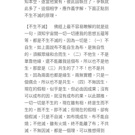
知本空，遂當他實有，彼此固執住了，爭執就
此多了。這個相字，應作義字解，下面正點到
不生不滅的原理。
【不生不滅】 佛經上最不容易瞭解的就是這
一句，須知宇宙間一切一切連我的思想五蘊等
等，都是不生不滅的。因為一切是：（一）不
自生，如上面說布不能自生為布，是無自性
的，須賴眾緣和合而生。（二）不他生，不是
單靠他緣，還不能離我這個布，所以也不是他
生。那麼是（三）共生的了？不！也不是共
生，因為兩面也都是緣生，兩無實體，只是一
個偶合，所以也不是共生。（四）不無因生，
現在的假相，似乎是生，但必由因成果；沒有
可以成布的因，就沒有成布的果。以此類推，
一切一切是不生的，現在雖有相，終是生而不
生的。既不生，即不滅；但現在的假相，卻有
個假滅，只是不自滅，如布燒成灰，布不能自
燒；不他滅，雖有火燒，終不能離了布；不共
滅，不無因滅，都是一個理，可以推想得到