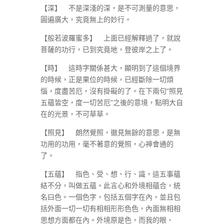
【深】 不是深淺的深，是不可測量的意思，
圓遍廣大，究竟無上的妙行。
【般若波羅蜜多】 上面已經解釋過了，就說
菩薩的功行，已到究竟地，登彼岸之上了。
【時】 這時字關係甚大，顯明到了這個境界
的時候，正是果位的時候，已經斷除一切煩
惱，度盡苦厄，沒有掛礙的了。在下兩句“照見
五蘊皆空，度一切苦厄”之後的意境，點明大自
在的光景，不可草草。
【照見】 朗然覺照，徹見無餘的意思，是無
功用的功用，毫不著意的覺照，心神會通的
了。
【五蘊】 指色、受、想、行、識，這五事蘊
結不分，叫做五蘊。此言心和外境相蘊合，統
名曰色。一個色字，包括五個字在內，並且包
括外面一切一切有相相形形色色，內面無相相
思想方面都在內。外境原是色，而我的眼、