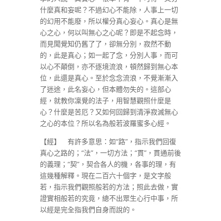
什麼真和妄呢？不過幻心不能除，人事上一切
的幻用不能廢，所以權分真心妄心。真心是無
心之心，何以叫無心之心呢？即是不起念時，
而見聞覺知仍舊了了，卻無分別，寂然不動
的，此是真心；如一起了念，分別人事，而可
以心不顛倒，亦不逐境流浪，頓然歸到無心本
位，此還是真心。至於念念流浪，不覺漸漸入
了迷途，此名妄心，但本體勿失的。這部心
經，就教你凜覺的法子，用智慧觀照什麼是
心？什麼是苦厄？又如何回歸到清淨寂滅無心
之心的本位？所以名為般若波羅蜜多心經。
【經】 有許多意思：如“路”，指示我們回復
真心之路的；“法”，一切方法；“貫”，貫通前後
的義理；“契”，契合各人的機，各事的理，有
這幾種解釋。現在二百六十個字，是文字般
若，指示我們觀照般若的方法；照此去做，實
證實相般若的究竟，總不出眾生心行中事，所
以經是完全指我們自身而說的。