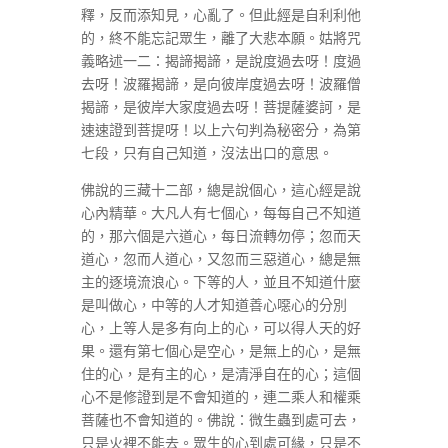
釋，反而添知見，心亂了。但此經是自利利他
的，終不能忘記眾生，離了大悲本願。姑將咒
義略述一二：揭諦揭諦，是說度過去呀！度過
去呀！波羅揭諦，是向彼岸度過去呀！波羅僧
揭諦，是彼岸大家度過去呀！菩提薩婆訶，是
速速證到菩提呀！以上六句判為秘密分，為第
七段，只有自己知道，沒法出口的意思。
佛說的三藏十二部，總是說個心，這心經是說
心內精華。大凡人有七個心，每每自己不知道
的，那六個是六道心，每日流轉勿停；忽而天
道心，忽而人道心，又忽而三惡道心，總是無
主的逐境流浪心。下等的人，並且不知道什麼
是叫做心，中等的人才知道善心噁心的分別
心，上等人是多有向上的心，可以得人天的好
果。還有第七個心是空心，是無上的心，是無
住的心，是有主的心，是清淨自在的心；這個
心不是修證到是不會知道的，連二乘人和權乘
菩薩也不會知道的。佛說：微生蟲到處可去，
只是火裡不能去。眾生的心到處可緣，只是不