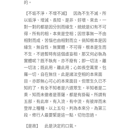
的。
【不垢不淨，不增不減】 因為不生不滅，所
以垢淨、增減、長短、是非、好壞、來去，一
對一對的都是因分別而緣生，統統是幻有不可
得，所有的相，本來是空相；因世事無一不由
相對而成，苦惱也由相對而立。倘知根本是因
緣生，無自性，無實體，不可得，根本是生而
不生，不過暫時有這個虛妄相，那又何必執為
實體呢？既不執有，亦不廢有；即一切法，離
一切法；既此用，離此用；心如長空萬里，包
羅一切，自在無住，此是諸法空相的本來面
目，亦即無心可心的本來面目。但眾生久已不
知的了，有全不知者是六道眾生，半知者是二
乘，知而未徹者是菩薩，都是有掛礙。所謂有
五部，有此岸，有入流，有中流，有彼岸而未
登岸上種種。以上五句，判為本來分，為第三
段，修行人最要緊是這一點，切勿忽過。
【是故】 此是決定的口氣。