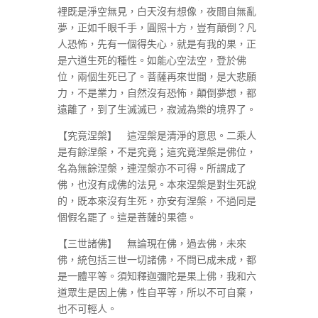
裡既是淨空無見，白天沒有想像，夜間自無亂
夢，正如千眼千手，圓照十方，豈有顛倒？凡
人恐怖，先有一個得失心，就是有我的果，正
是六道生死的種性。如能心空法空，登於佛
位，兩個生死已了。菩薩再來世間，是大悲願
力，不是業力，自然沒有恐怖，顛倒夢想，都
遠離了，到了生滅滅已，寂滅為樂的境界了。
【究竟涅槃】 這涅槃是清淨的意思。二乘人
是有餘涅槃，不是究竟；這究竟涅槃是佛位，
名為無餘涅槃，連涅槃亦不可得。所謂成了
佛，也沒有成佛的法見。本來涅槃是對生死說
的，既本來沒有生死，亦安有涅槃，不過同是
個假名罷了。這是菩薩的果德。
【三世諸佛】 無論現在佛，過去佛，未來
佛，統包括三世一切諸佛，不問已成未成，都
是一體平等。須知釋迦彌陀是果上佛，我和六
道眾生是因上佛，性自平等，所以不可自棄，
也不可輕人。