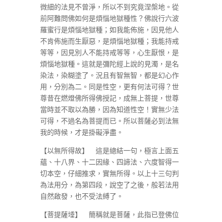
微細的法見不曾淨，所以不到究竟涅槃地。從
前阿難問佛如何是煩惱地獄種性？佛說行六波
羅蜜行是煩惱地獄種；如我能佈施，因見他人
不肯佈施而生厭惡，是煩惱地獄種；我能持戒
等等，因見別人不能持戒等等，心生厭恨，是
煩惱地獄種。這就是彌陀經上說的見濁，是名
染法，染糊塗了。況且有智無智，都是幻心作
用，分別為二。同是性空，更有何法可得？世
尊昔在燃燈佛所得佛授記，成無上菩提，世尊
當時並不取以為勝，因為知道性空！實無少法
可得，不過名為菩提而已。所以菩薩必到法無
我的時候，才是掛礙淨盡。
【以無所得故】 這是總結一句，極言上面五
蘊、十八界、十二因緣、四諦法、六度智得一
切本空，仔細推求，實無所得。以上十三句判
為法用分，為第四段，說空了之後，般若法用
自然啟發，也不受法縛了。
【菩提薩埵】 簡稱就是菩薩，此指已登佛位