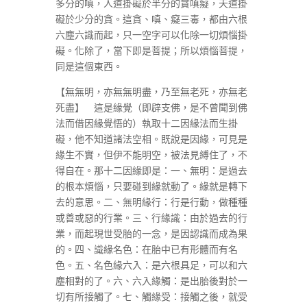
多分的嗔，人道掛礙於半分的貪嗔癡，天道掛
礙於少分的貪。這貪、嗔、癡三毒，都由六根
六塵六識而起，只一空字可以化除一切煩惱掛
礙。化除了，當下即是菩提；所以煩惱菩提，
同是這個東西。
【無無明，亦無無明盡，乃至無老死，亦無老
死盡】 這是緣覺（即辟支佛，是不曾聞到佛
法而借因緣覺悟的）執取十二因緣法而生掛
礙，他不知道諸法空相。既說是因緣，可見是
緣生不實，但伊不能明空，被法見縛住了，不
得自在。那十二因緣即是：一、無明：是過去
的根本煩惱，只要碰到緣就動了。緣就是轉下
去的意思。二、無明緣行：行是行動，做種種
或善或惡的行業。三、行緣識：由於過去的行
業，而起現世受胎的一念，是因認識而成為果
的。四、識緣名色：在胎中已有形體而有名
色。五、名色緣六入：是六根具足，可以和六
塵相對的了。六、六入緣觸：是出胎後對於一
切有所接觸了。七、觸緣受：接觸之後，就受