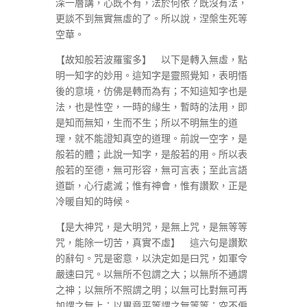
深一層講，心既不有，法於何依？既沒有法，
更談不到無實無虛的了。所以說，涅槃生死等
空華。
【故知般若波羅蜜多】 以下是轉入無虛，點
明一知字的妙用。這知字是靈照覺知，表明悟
後的意境，仿佛是轉而為有；不知這知字也是
法，也是性空，一時的緣生，暫時的法用，即
是知而無知，生而不生；所以不明無生的道
理，就不能證知真空的道理。前說一空字，是
般若的體；此說一知字，是般若的用。所以表
般若的至德，無可形容，無可言表；至此言語
道斷，心行處滅；惟有神會，惟有讚歎，正是
冷暖自知的時候。
【是大神咒，是大明咒，是無上咒，是無等等
咒，能除一切苦，真實不虛】 這六句是讚歎
的辭句。咒是密意，以決定如是曰咒，如軍令
嚴速曰咒。以無所不包謂之大；以無所不通謂
之神；以無所不照謂之明；以無可比對無可再
加謂之無上；以畢竟平等謂之無等等；空不偏