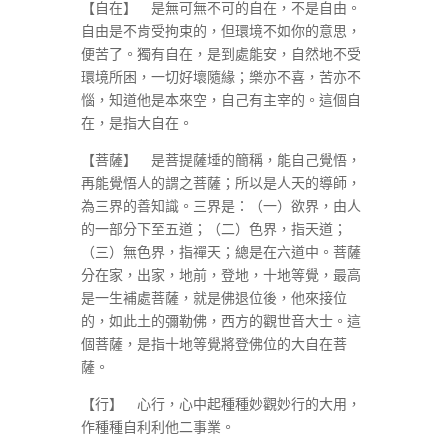
【自在】 是無可無不可的自在，不是自由。
自由是不肯受拘束的，但環境不如你的意思，
便苦了。獨有自在，是到處能安，自然地不受
環境所困，一切好壞隨緣；樂亦不喜，苦亦不
惱，知道他是本來空，自己有主宰的。這個自
在，是指大自在。
【菩薩】 是菩提薩埵的簡稱，能自己覺悟，
再能覺悟人的謂之菩薩；所以是人天的導師，
為三界的善知識。三界是：（一）欲界，由人
的一部分下至五道；（二）色界，指天道；
（三）無色界，指禪天；總是在六道中。菩薩
分在家，出家，地前，登地，十地等覺，最高
是一生補處菩薩，就是佛退位後，他來接位
的，如此土的彌勒佛，西方的觀世音大士。這
個菩薩，是指十地等覺將登佛位的大自在菩
薩。
【行】 心行，心中起種種妙觀妙行的大用，
作種種自利利他二事業。