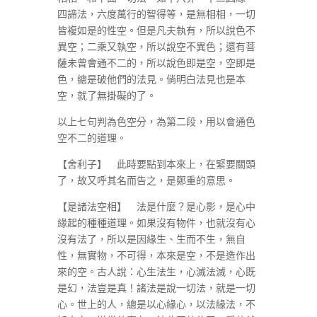
四諦法，六度萬行的智得等，是無相相，一切
皆複如是的性空。但是凡夫執有，所以說色不
異空；二乘又執空，所以說空不異色；還有菩
薩未曾會通不二的，所以說色即是空，空即是
色，總是破他們的法見。倘明白法見也是本
空，就了無掛礙的了。
以上七句判為色空分，為第二段，用以會通色
空不二的道理。
【舍利子】 此時要點到本來上，在緊要關頭
了，故又呼其名而告之，是鄭重的意思。
【是諸法空相】 法是什麼？是心影，是心中
緣起的種種道理。如果沒有物件，也就沒有心
沒有法了，所以是因緣生、生而不生，無自
性，無實物，不可得，本來是空，不是造作出
來的空。古人說：心生法生，心滅法滅，心既
是幻，法豈是真！諸法是說一切法，就是一切
心。世上的人，總是以心緣心，以法緣法，不