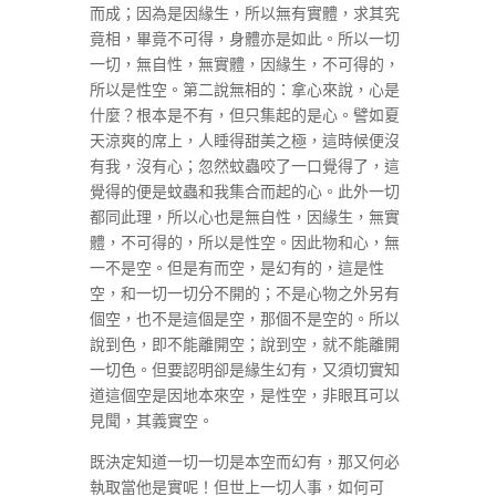
而成；因為是因緣生，所以無有實體，求其究
竟相，畢竟不可得，身體亦是如此。所以一切
一切，無自性，無實體，因緣生，不可得的，
所以是性空。第二說無相的：拿心來說，心是
什麼？根本是不有，但只集起的是心。譬如夏
天涼爽的席上，人睡得甜美之極，這時候便沒
有我，沒有心；忽然蚊蟲咬了一口覺得了，這
覺得的便是蚊蟲和我集合而起的心。此外一切
都同此理，所以心也是無自性，因緣生，無實
體，不可得的，所以是性空。因此物和心，無
一不是空。但是有而空，是幻有的，這是性
空，和一切一切分不開的；不是心物之外另有
個空，也不是這個是空，那個不是空的。所以
說到色，即不能離開空；說到空，就不能離開
一切色。但要認明卻是緣生幻有，又須切實知
道這個空是因地本來空，是性空，非眼耳可以
見聞，其義實空。
既決定知道一切一切是本空而幻有，那又何必
執取當他是實呢！但世上一切人事，如何可