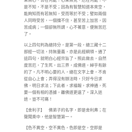
是不知，不是不受；因為有智慧知道本來空，
能夠知而有若無知，受而等於不受；譬如兩個
人同時受苦，一個擋不住，甚至苦上加苦，因
苦成病；一個卻無所謂，心不著意，便無苦厄
了。
以上四句判為總持分，是第一段，總三藏十二
部經一切法，持無量義，亦是此經綱領。通了
這四句，就明白心經宗旨了。照此做去，自然
度苦厄，了生死，出三界，成佛道，綽乎有餘
的了。凡不明心要的人，總在文字上會，不肯
從自心上會；弄得沒有辦法時，只好今日求
佛，明日求法；下此者，求福報，求神通，死
要一個有相的憑據，離佛道更遠了。深入迷
途，豈不可痛！
【舍利子】 佛弟子的名字，即是舍利弗；在
聲聞乘中，他是智慧第一。
【色不異空，空不異色，色即是空，空即是