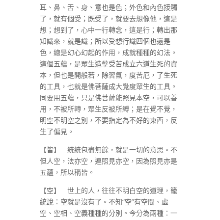
耳、鼻、舌、身、意也是色；外色和內色接觸
了，就有個受；既受了，就要去想像他，這是
想；想到了，心中一行轉念，這是行；轉出那
知識來，就是識；所以受想行識四個也還是
色，總是幻心幻起的作用，成就種種的幻法。
這個五蘊，是眾生造孽受苦成立六道生死的資
本，但也是開般若，除習氣，度苦厄，了生死
的工具，也就是佛菩薩成大覺度眾生的工具。
同要用五蘊，只是佛菩薩能照見本空，可以善
用，不被所轉，眾生反被所縛；是在覺不覺，
明空不明空之別，不要指定為不好的東西，反
生了偏見。
【皆】 統統包盡無餘，就是一切的意思。不
但人空，法亦空，連照見亦空，因為照見亦是
五蘊，所以稱皆。
【空】 世上的人，往往不明白空的道理，籠
統說：空就是沒有了。不知“空”有空間、虛
空、空相、空義種種的分別。今分為兩種：一