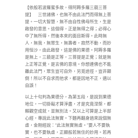
【依般若波羅蜜多故，得阿耨多羅三藐三菩
提】 三世諸佛，也無不由此法門而得無上菩
提。一切大智慧，無不由自性佛母所生，生是
啟發的意思。這個得，正是無得之得；必得心
中了無所得，然後本來的面目斯得。此時無
人，無我，無眾生，無壽者，寂然不動，而妙
用恒沙，由此啟發，這是佛的果德。阿耨多羅
是無上，三藐是正等，三菩提是正覺；就是無
上正等正覺，是言佛的意境。你想連佛也不能
離此法門，眾生豈可自外，另覓途徑，豈非顛
倒！所以不自求而他求，都是因地不正，適以
自誤！
以上十句判為果德分，為第五段，是說到果德
地位，一切掛礙才算淨盡，才是究竟涅槃，都
賴觀空成就，並無別法。又以上可算是上半部
心經，專說此法無實。下麵再翻身過來說個無
虛，金剛經說：“此法無實無虛。”要人不要執
實，也不要執虛，正顯般若無住的妙用。若再