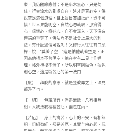
廢，我仍隨緣應付；不是麻木無心，只是勿
住，行雲流水的到處自在，這才是真心空。佛
說空是這個道理，世上盲目妄加批評，豈不可
惜！世人果能明空，自然心勿執取，那貪得
心，嗔恨心，癡迷心，自不會深入，天下沒有
極端的爭奪了。佛法豈不是社會上最大的利
益，有什麼迷信可說呢！又修行人往往有口頭
禪，說：“莫著了空！”這是怕他執著空見，正
因為他根本不曾明空，總在空有二見上作道
理，格外攪擾不清了。所以明空則破色，破色
則心空，這是斷苦厄的第一法門！
【度】 超脫的意思，就是登彼岸之上，法見
都淨了也。
【一切】 包羅所有，淨盡無餘，凡有相無
相，人我法我種種苦厄，盡包在內。
【苦厄】 身上的痛苦，心上的不安，有相無
相，粗細微細，都是苦厄。其實全由心起，我
果無心，苦在何處？心果無見，厄在何處？不