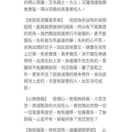
的明心菩薩，又名開士、大士；又薩埵譯為精
進勇猛，堪以荷擔如來事業的人。
【依般若波羅蜜多故】 他因為依自性的金剛
般若，能夠超登彼岸的緣故，所以有下面實證
的受用。我們應該知道修行不是圖利，更不能
圖名，名利是生死最毒的藥；名利的心不死，
永無出頭的日子。因此因地要正，總要在自性
上打算，老老實實，真參實究，決不要在神通
奇特，出語玄妙上求，絲毫擋不住生死的。菩
薩尚不能離開般若，何況我輩，離了般若之
外，更有何法？這是成佛的根本條件，肯向這
條法上走的，才是有智慧的人，此生決可成
就。
【心無掛礙】 這個心，是毫無掛礙，人空法
空，寂滅輕安的大自在心，視世間出世間一切
一切皆量等虛空，無有邊際，包羅萬有，了無
掛礙。心且不有，掛礙何依？苦厄安在？
【無掛礙故，無有恐怖，遠離顛倒夢想】 心