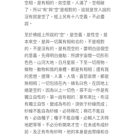
空相，是有相的，如空屋，人滿了，空相破
了，所以“有”與“空”是相對的，這就是世人說的
沒有就是空了。經上另有十八空義，不必盡
說。
至於佛經上所說的“空”，是空義，是性空，是
本來空，是與一切萬有相和合的，不是相對
的，不是沒有的，是有而空的。要明白這個空
的意義，先得明白幾點：所謂宇宙間一切形形
色色，山河大地，日月星辰，下至一切用物、
植物、動物和我的身體，都是有相相；還有我
的思想、道理、人事、人情、喜怒哀樂，都是
無相相；一切包括在內，總名曰色，在因地上
總是空的。因為以上一切色，尋不出一件是有
獨立自性的。第一說有相的：拿布來比，布沒
有獨立自性，變成為布的，須依于紗線而成；
紗線不能自為紗線，必待棉花；棉花不能自
有，必由種子；種子不能自種，必賴人工天時
地肥等等。不必分析開來才空，在未成布成紗
前，及正有布有紗時，他的本身是由眾緣和合