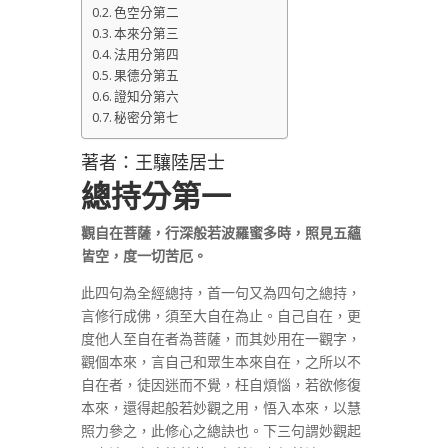
色空分第二
本來分第三
法用分第四
果德分第五
證知分第六
秘密分第七
著者：王驤陸居士
總持分第一
觀自在菩薩，行深般若波羅蜜多時，照見五蘊
皆空，度一切苦厄。
此四句為全經總持，首一句又為四句之總持，
言修行成佛，須至大自在為止。自己自在，更
度他人至自在者為菩薩，而其妙用在一觀字，
觀個本來，言自己和眾生本來自在，之所以不
自在者，徒因迷而不覺，枉自煩惱，若欲修復
本來，還得起般若妙觀之用，悟入本來，以慧
照力參之，此修心之總訣也。下三句謂妙觀起