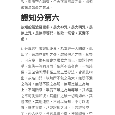
說，複由空而轉有，合表無實無虛之義，即如
來諸法如義之意耳。
證知分第六
故知般若波羅蜜多，是大神咒，是大明咒，是
無上咒，是無等等咒，能除一切苦，真實不
虛。
此分專言行者證知境界，為本經一大關鍵，此
知字，有親見實相之妙，啟發般若之機，其樂
非可言說，惟有靈會之讚歎之而已。讚歎何物
乎，生佛平等同具而千聖所不識者也，一切諸
佛，及諸佛阿耨多羅三藐三菩提法，皆從此物
出，故名曰咒，以無所不包之為大，無所不通
之為神，無所不照之為明，無可比量之為無
上，不落階級，畢竟平等之為無等等。其虛靈
之不可測焉如彼，其能仁之破一切焉如此，其
體湛然，其用熾然，不可以智知，不可以識
識，惟佛與佛，乃能證知之耳。上言許多空
字，恐人落空，今言真實不虛，使其轉有，中