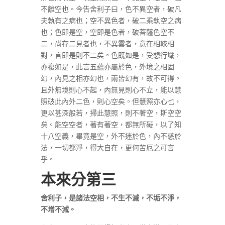
不離空也。今告舍利子曰，色不異空者，破凡
夫執有之病也；空不異色者，破二乘執空之病
也；色即是空，空即是色者，破菩薩色空不
二，尚存二見者也，不異雲者，意在相較相
對，言即是則不二矣。色既如是，受想行識，
亦複如是，此言五蘊亦屬於色，外境之相固
幻，內見之相亦幻也，兩皆幻有，故不可得。
且外無境則心不起，內無見則心不立，能以慧
照破此內外二色，則心空矣。但慧照亦心也，
更以甚深般若，掃此慧照，則不著空，斯空空
矣。能空空者，著有著空，都無所礙，以了知
十八空義，畢竟是空，外不迷於色，內不惑於
法，一切都淨，得大自在，更何苦厄之可言
乎。
本來分第三
舍利子，是諸法空相，不生不滅，不垢不淨，
不增不減。