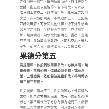
之妙用在一無字，曰勿執取而已。自凡夫以至
菩薩，由五蘊以至智得，皆不可取。何以故，
諸法相本來空故，以無所得故。此分專言起用
之法，在用慧照功夫，不執取而已。十二因緣
四諦法等解，可參閱其他注釋，總不外乎惑業
苦三字之流轉，至於經內之盡字，亦作無字
解。無無明者，勿執取於無明也，盡者，言無
無無明。並執取亦不執取也，前為空心，後為
空空，前空人我，後空法我，乃登佛位焉。
果德分第五
菩提薩埵。依般若波羅蜜多故，心無掛礙，無
掛礙故，無有恐怖，遠離顛倒夢想，究竟涅
槃。三世諸佛，依般若波羅蜜多故，得阿耨多
羅三藐三菩提。
凡夫與佛，體本不二，凡夫為因心，佛菩薩為
果德，但果德亦由因而來，未有不修而能證得
者也，第不可執取于有修有得有證而已。然若
誤執以為無修無得無證者，則凡夫可以不修，