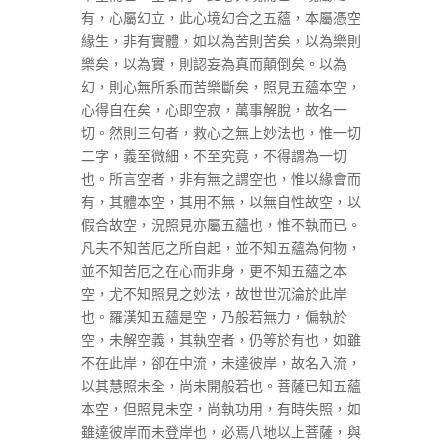
有，心屬幻立，此心境幻合之五蘊，本屬憑空
緣生，非有實體，如以為苦則苦矣，以為樂則
樂矣，以為實，則認妄為真而顛倒矣。以為
幻，則心無所系而苦樂斷矣，照見五蘊本空，
心得自在矣，心即空寂，萬事解脫，故名一
切。然則三句者，救心之無上妙法也，惟一切
二字，義至微細，不至究竟，不得謂為一切
也。所言空者，非有無之謂空也，惟以緣會而
有，其體本空，其用不無，以無自性故空，以
假合故空，況照見亦屬五蘊也，惟不執而已。
凡夫不知苦厄之所自起，並不知五蘊為何物，
並不知苦厄之在心而非身，更不知五蘊之本
空，尤不知照見之妙法，故世世沉淪於此岸
也。羅漢知五蘊是空，乃般若無力，偏執於
空，未解空義，其執空者，仍等於有也，如雖
不在此岸，卻在中流，未達彼岸，故名入流，
以其慧照未全，尚未開般若也。菩薩已知五蘊
本空，但照見未空，尚執功用，有時失照，如
雖達彼岸而未登岸也，必焉八地以上菩薩，與