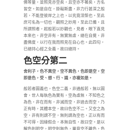
佛等量，並照見亦空矣，且空亦不著矣，方名
皆空。如是自在，掛礙斯盡，非力行甚深之般
若，不能登彼岸之上也，以究竟涅槃也。至此
庶可名為一切也，觀照之妙用，至此已備，且
所謂照者，起般若以妙觀也，見者，眼下直見
本來也，非空非有，無實無虛，總在自覺，非
盡佛度，以行在我而照見在自心也。此四句，
已總持心經之全義，故曰總持。
色空分第二
舍利子，色不異空，空不異色，色即是空，空
即是色，受、想、行、識，亦複如是。
般若者圓義也，色空二義，非通般若，無以圓
會，世人每執色為實有，空為虛無，不知色之
為色，非在而有，非滅而空，非過去而空，乃
正有時，其體本空，故曰色空不二。又空之為
空，非有則謂不空，無則謂為空也，正以有而
不可得，因緣假合，本無自性，故曰空。是以
解色則明空，明空則無色，畢竟空不離色，色