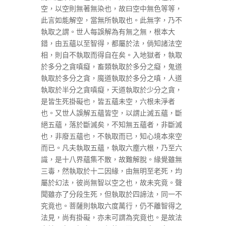
空，以空則無著無染也，故曰空中無色等等，
此言如能解空，當無所執取也。此無字，乃不
執取之謂。世人每誤解為有無之無，根本大
錯，由五蘊以至智得，都屬於法，倘知諸法空
相，則自不執取而得自在矣。入地獄者，執取
於多分之貪嗔癡，畜類執取於多分之癡，鬼道
執取於多分之貪，魔道執取於多分之嗔，人道
執取於半分之貪嗔癡，天道執取於少分之貪，
是皆生死掛礙也，皆五蘊未空，六根未淨者
也。又世人誤解五蘊皆空，以謂止滅五蘊，斷
絕五蘊，落於斷滅矣，不知無五蘊者，非斷滅
也，非廢五蘊也，不執取而已，知心境本來空
而已。凡夫執取五蘊，執取六塵六根，乃至六
識，是十八界蘊集不散，故難解脫。緣覺雖無
三毒，然執取於十二因緣，由無明至老死，均
屬於幻法，彼尚無智以空之也，故未究竟。聲
聞雖亦了分段生死，但執取於四諦法，同一不
究竟也。菩薩則執取六度萬行，仍不離智得之
法見，尚有掛礙，亦未可謂為究竟也。是故法