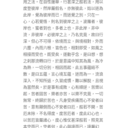
用之法。在自性蓮華，行甚深之般若法，用以
度登彼岸，然岸屬假名，亦無彼此，姑以迷為
此岸，覺為彼岸而已。而迷覺之別，只在一
心，心若覺悟，則名到彼岸之上。波羅者，彼
岸也，蜜者到也，多者上也，非此岸，非中
流，非彼岸，必彼岸之上，乃名究竟，故曰行
深。但心不可得，依境而立，與境相對，外而
六塵，內而六根，皆色也，相對即受，如風之
相接而受也。既受矣，遂動乎念，是曰想，想
之刹那流轉曰行，於是意識中知其為風，為冷
為熱，一切分別，相因而起，此五事蘊結不
散，是曰五蘊，言心境互蘊，迷而為一，流浪
深入，不知所返，久習成慣，難以解脫，且視
為當然矣。於是事有成敗，心有順逆，苦樂以
起，苦者固苦，樂者亦苦，以樂不究竟，一切
無常，終歸於苦也。凡身受疾痛而心不安者曰
苦，意有顛倒而心不安者曰厄，般若不開，苦
厄未除，不名得度。度苦厄者，度此幻心也，
以苦厄皆屬諸心，度心惟仗甚深般若，照見其
本空而已。空者何，此心與境而已，境屬幻