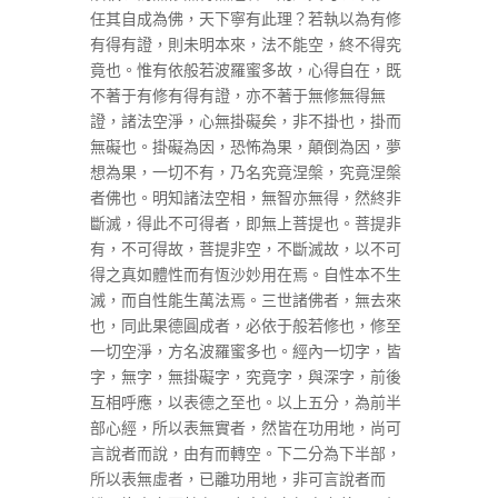
任其自成為佛，天下寧有此理？若執以為有修
有得有證，則未明本來，法不能空，終不得究
竟也。惟有依般若波羅蜜多故，心得自在，既
不著于有修有得有證，亦不著于無修無得無
證，諸法空淨，心無掛礙矣，非不掛也，掛而
無礙也。掛礙為因，恐怖為果，顛倒為因，夢
想為果，一切不有，乃名究竟涅槃，究竟涅槃
者佛也。明知諸法空相，無智亦無得，然終非
斷滅，得此不可得者，即無上菩提也。菩提非
有，不可得故，菩提非空，不斷滅故，以不可
得之真如體性而有恆沙妙用在焉。自性本不生
滅，而自性能生萬法焉。三世諸佛者，無去來
也，同此果德圓成者，必依于般若修也，修至
一切空淨，方名波羅蜜多也。經內一切字，皆
字，無字，無掛礙字，究竟字，與深字，前後
互相呼應，以表德之至也。以上五分，為前半
部心經，所以表無實者，然皆在功用地，尚可
言說者而說，由有而轉空。下二分為下半部，
所以表無虛者，已離功用地，非可言說者而