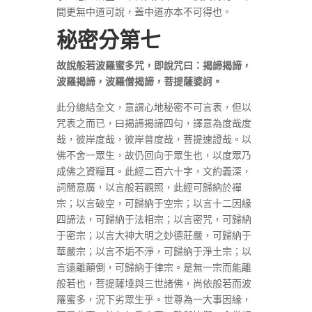
間更無中道可說，蓋中道亦本不可得也。
秘
密分第七
故說般若波羅蜜多咒，即說咒曰：揭諦揭諦，
波羅揭諦，波羅僧揭諦，菩提薩婆訶。
此分總結全文，意謂心地秘密不可言表，但以
咒表之而已，曰揭諦揭諦四句，譯意為度哉度
哉，彼岸度哉，彼岸普度哉，菩提速證哉。以
佛不舍一眾生，故仍回向于眾生也，以度眾乃
成佛之資糧耳。此經二百六十字，文約義深，
詞簡意廣，以言般若觀照，此經可歸納於禪
宗；以言破空，可歸納于空宗；以言十二因緣
四諦法，可歸納于法相宗；以言密咒，可歸納
于密宗；以言大神大明之妙德莊嚴，可歸納于
華嚴宗；以言不垢不淨，可歸納于淨土宗；以
言遠離顛倒，可歸納于律宗。是無一宗而能離
般若也，菩提薩埵與三世諸佛，尚依般若而波
羅蜜多，況下劣眾生乎。世尊為一大事因緣，