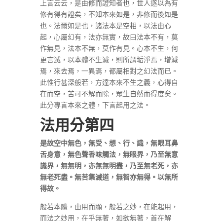
上言云云，是由修而證知者也，世人遂以為有
修有得有證矣，不知本來如是，非修而後如是
也。法爾如是也，諸法本是空相，以法由心
起，心屬幻有，法亦無實，故曰法本不有，莫
作無見，法本不無，莫作有見。心本不生，何
更言滅，以本體不生滅，則所謂垢淨焉，增減
焉，來去焉，一異焉，都屬相對之幻法而已。
此惟行甚深般若，方達本來不生之義，心得自
在而空，苦可不解而除，眾生自然而得度矣。
此分專言本來之體，下言起用之法。
法用分第四
是故空中無色，無受、想、行、識，無眼耳鼻
舌身意，無色聲香味觸法，無眼界，乃至無意
識界，無無明，亦無無明盡，乃至無老死，亦
無老死盡。無苦集滅道，無智亦無得。以無所
得故。
般若本體，由用而顯，般若之妙，在能起用，
而法之妙用，在乎無著，如欲無著，首在解