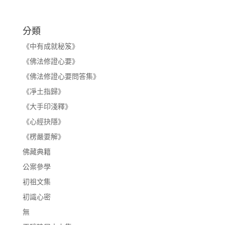
分類
《中有成就秘笈》
《佛法修證心要》
《佛法修證心要問答集》
《凈土指歸》
《大手印淺釋》
《心經抉隱》
《楞嚴要解》
佛藏典籍
公案參學
初祖文集
初識心密
無