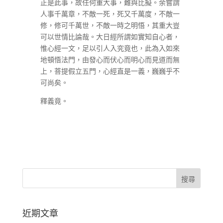
正是此事，故任何重大事，難與比擬。余嘗謂
人事千萬章，不敵一死，死又千萬度，不敵一
修，修可千萬世，不敵一時之明悟，其重大豈
可以世情比論哉。大日經所謂如實知自心者，
惟心經一文，足以引人入究竟也，此為入如來
地頓悟法門，由發心而伏心而明心而見道而無
上，菩提假立五門，心經直是一義，巍巍乎不
可尚矣。
釋義竟。
近期文章