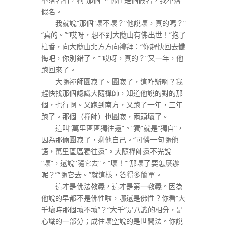
假名。
我就說“那個”壞不壞？“他說壞，真的嗎？”
“真的。”“哎呀，想不到大隨山有佛出世！”抱了
柱香，向大隨山北方方向禮拜：“你趕快回去懺
悔吧，你別錯了。”“哎呀，真的？”又一年，他
跑回來了。
大隨禪師圓寂了。圓寂了，這咋辦啊？我
趕快找那個認識大隨禪師，知道他說的對的那
個，也行啊。又跑到南方，又跑了一年，三年
跑了。那個（禪師）也圓寂，兩頭壞了。
這叫“萬里區區獨往還”。“獨”就是“獨自”，
因為那倆圓寂了，剩他自己。“可憐一句隨他
語，萬里區區獨往還”。大隨禪師還不光說
“壞”，還說“隨它去”。“壞！”“那壞了要怎麼辦
呢？”“隨它去。”就這樣，答得多簡單。
這才是佛法教義，這才是第一教義。因為
他說的早都不是佛性啦，哪還是佛性？你看“大
千壞時那個壞不壞”？“大千”是八識的相分，是
心識的一部分；成住壞空說的是世間法。你說