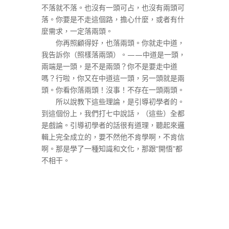
不落就不落。也沒有一頭可占，也沒有兩頭可
落。你要是不走這個路，擔心什麼，或者有什
麼需求，一定落兩頭。
你再照顧得好，也落兩頭。你就走中道，
我告訴你（照樣落兩頭）。——中道是一頭，
兩端是一頭，是不是兩頭？你不是要走中道
嗎？行啦，你又在中道這一頭，另一頭就是兩
頭。你看你落兩頭！沒事！不存在一頭兩頭。
所以說教下這些理論，是引導初學者的。
到這個份上，我們打七中說話，（這些）全都
是戲論。引導初學者的話很有道理，聽起來邏
輯上完全成立的，要不然他不肯學啊，不肯信
啊。那是學了一種知識和文化，那跟“開悟”都
不相干。