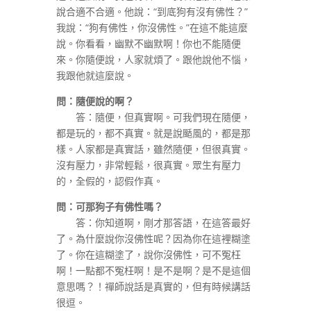
說合適不合適。他說：“到底狗有沒有佛性？”
我說：“狗有佛性，你沒佛性。”在這不能這麼
說。你看看，幽默不幽默啊！你也不能隨便
來。你隨便說，人家就煩了。跟他說他不惱，
我跟他就這麼說。
問：隨便說的啊？
答：隨便，但真實啊。可我們現在隨便，
都是玩的，都不真實。就是說颳風的，都是那
樣。人家都是真實話，雖然隨便，但很真實。
沒有壓力，非常輕鬆，很真實。眾生有壓力
的，全假的，認假作真。
問：可那狗子有佛性嗎？
答：你知道啊，剛才那答語，在這答最好
了。為什麼說你沒佛性呢？因為你在這裡糊塗
了。你在這糊塗了，說你沒佛性，可不冤枉
啊！一點都不冤枉啊！是不是啊？是不是這個
意思嗎？！禪師說話是真實的，但有時候講話
很逗。