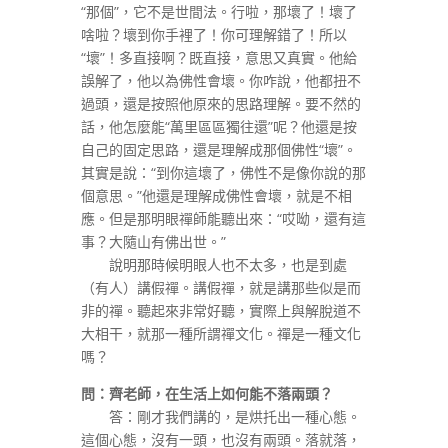
“那個”，它不是世間法。行啦，那壞了！壞了
啥啦？壞到你手裡了！你可理解錯了！所以
“壞”！多直接啊？既直接，意思又真實。他給
誤解了，他以為佛性會壞。你咋說，他都扭不
過頭，還是按照他原來的思路理解。要不然的
話，他怎麼能“萬里區區獨往還”呢？他還是按
自己的固定思路，還是理解成那個佛性“壞”。
其實是說：“到你這壞了，佛性不是像你說的那
個意思。”他還是理解成佛性會壞，就是不相
應。但是那明眼禪師能聽出來：“哎呦，還有這
事？大隨山有佛出世。”
說明那時候明眼人也不太多，也是到處
（有人）講假禪。講假禪，就是講那些似是而
非的禪。聽起來非常好聽，實際上與解脫道不
大相干，就那一種所謂禪文化。禪是一種文化
嗎？
問：齊老師，在生活上如何能不落兩頭？
答：剛才我們講的，是烘托出一種心態。
這個心態，沒有一頭，也沒有兩頭。落就落，