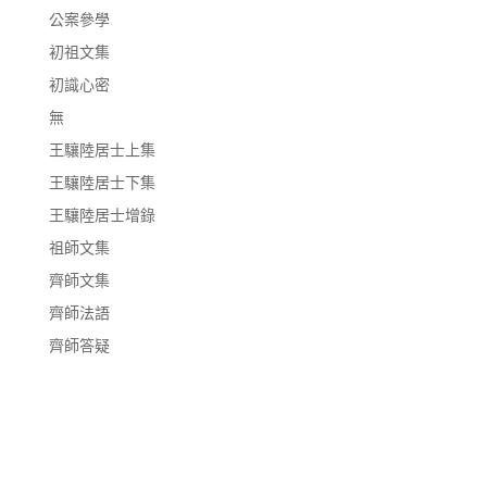
公案參學
初祖文集
初識心密
無
王驤陸居士上集
王驤陸居士下集
王驤陸居士增錄
祖師文集
齊師文集
齊師法語
齊師答疑