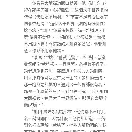
你看看大隨禪師隨口就答。他（徒弟）心
裡在那擰巴著，心裡難受：“這個大千世界壞的
時候（佛性壞不壞啊）？”宇宙不是有成住壞空
四個中劫嗎？“這個大千世界（壞的時候佛性）
壞不壞？”“壞！”你看多輕鬆。講一堆道理，什
麼“佛性不會壞”，有相的法，他都知道！你都
不用跟他講！問這話的人知識多著呢，他都知
道，你都不用跟他講。
“壞嗎？”“壞！”他就吃驚了。“不對，怎麼
會壞呢？”就這樣，一直憋著。心裡憋不過了，
跑老遠跑到四川，那麼遠。你擱北方跑到四
川，那時候可是沒有火車坐的，步行過去的，
那一跑都是年把的。遇到另一個禪師很有名，
那都一年以前的事了，到那裡一講：“我問那個
大隨禪師，這個大千世界壞時，‘那個它會壞’？
他說‘壞’。”
“那個”實際說的是佛性，他們都不直呼其
名，稱“那個”。因為什麼？他們都知道，一落
到名相去理解，就錯了。這些人都聰明的，我
不落名相，稱“那個”。佛性是個假名，我不落