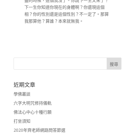
盡的時候，這個我沒了。你說下一生又來了？
下一生你知道你現在的身體啊？你還現這個
相？你的性別還是這個性別？不一定了。那算
我那算他？算誰？本來就無我。
近期文章
學佛叢談
六字大明咒修持儀軌
佛法心中心十種行願
打坐須知
2020年齊老師網路問答節選