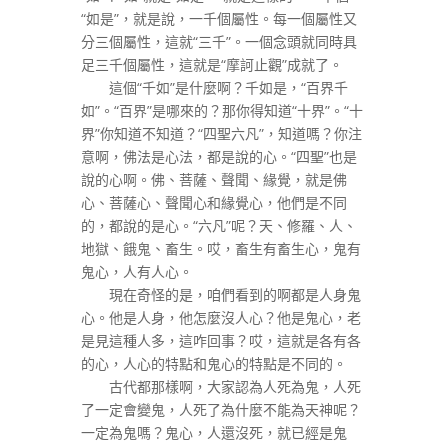
“如是”，就是說，一千個屬性。每一個屬性又
分三個屬性，這就“三千”。一個念頭就同時具
足三千個屬性，這就是“摩訶止觀”成就了。
這個“千如”是什麼啊？千如是，“百界千
如”。“百界”是哪來的？那你得知道“十界”。“十
界”你知道不知道？“四聖六凡”，知道嗎？你注
意啊，佛法是心法，都是說的心。“四聖”也是
說的心啊。佛、菩薩、聲聞、緣覺，就是佛
心、菩薩心、聲聞心和緣覺心，他們是不同
的，都說的是心。“六凡”呢？天、修羅、人、
地獄、餓鬼、畜生。哎，畜生有畜生心，鬼有
鬼心，人有人心。
現在奇怪的是，咱們看到的啊都是人身鬼
心。他是人身，他怎麼沒人心？他是鬼心，老
是見這種人多，這咋回事？哎，這就是各有各
的心，人心的特點和鬼心的特點是不同的。
古代都那樣啊，大家認為人死為鬼，人死
了一定會變鬼，人死了為什麼不能為天神呢？
一定為鬼嗎？鬼心，人還沒死，就已經是鬼