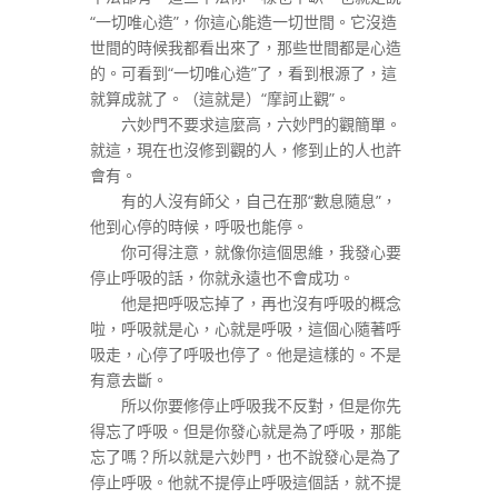
“一切唯心造”，你這心能造一切世間。它沒造
世間的時候我都看出來了，那些世間都是心造
的。可看到“一切唯心造”了，看到根源了，這
就算成就了。（這就是）“摩訶止觀”。
六妙門不要求這麼高，六妙門的觀簡單。
就這，現在也沒修到觀的人，修到止的人也許
會有。
有的人沒有師父，自己在那“數息隨息”，
他到心停的時候，呼吸也能停。
你可得注意，就像你這個思維，我發心要
停止呼吸的話，你就永遠也不會成功。
他是把呼吸忘掉了，再也沒有呼吸的概念
啦，呼吸就是心，心就是呼吸，這個心隨著呼
吸走，心停了呼吸也停了。他是這樣的。不是
有意去斷。
所以你要修停止呼吸我不反對，但是你先
得忘了呼吸。但是你發心就是為了呼吸，那能
忘了嗎？所以就是六妙門，也不說發心是為了
停止呼吸。他就不提停止呼吸這個話，就不提