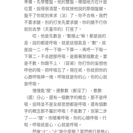
準備，先學雙盤。他的雙盤，哪個地方在什麼
位置，說得很清楚。你就按他說的那個盤腿。
盤不了你就別來求（法）了，你不合格。我們
不要求腿，別的打坐先要求腿，你的腿不行你
就別去學（天臺宗的）打座了。
哎，他是先數息，“數隨止”嘛！都是說的
息，說的都是呼吸，就是這個氣息。“數”，就
是說一二，呼一下吸一下算一，再呼一下吸一
下算二。不去趕那呼吸，是跟著那個數走。要
是不數，你跟不上，（容易）你打你的妄想他
呼他的吸，把呼吸忘了。現在呢，你就把你的
心跟呼吸擰一塊，呼吸就是你的心，你的心就
是呼吸。
慢慢能“隨”。連數數（都沒了），數數
（還）分心，還有一個數字的概念，那不是呼
吸。這時並不是全部思想都是呼吸，還有個數
字的概念那不屬於呼吸！不能數了，到第二步
了——“隨”。你隨著呼吸，你的心隨呼吸。行
啦，呼吸就是心，心就是呼吸。
然後“止”，“止”是什麼啊？當然修行是修心