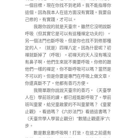
一個目標，現在你找不到老師。我不能指導你
這個，因為我本人在這方面沒有實踐。我要自
己修的，有實踐，才可以。
我跟你說的就是天臺宗。雖然它沒明說斷
呼吸（但其實它是可以有這種禪定功夫的）。
另一個法門也斷呼吸，但是你也找不到修那種
定的人，（就是）四禪八定。因為什麼呢？初
禪就斷掉了（呼吸）。初禪天的天人沒有嘴沒
有鼻子啊，他們生來就不需要呼吸，你修的跟
他們一樣的禪定，你不斷呼吸可以嗎？當然是
不可以的。但是你要是專門在呼吸上做文章，
你還真斷不了。他都有善巧方便。
我簡單跟你說說天臺宗的善巧。（天臺學
人在）學前班的課，都已經能斷呼吸了。學前
班叫童蒙，給兒童啟蒙的不叫童蒙嗎？《童蒙
止觀》，看過嗎？《六妙法門》看過這書嗎？
（天臺宗學人學習止觀分）“數隨止觀還淨”六
步。
數是數息數呼吸啊！打坐，在這之前還有