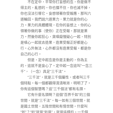
不在定中，平常你打妄想的念，你是做不
得主的，亂想的。你也擋不住，你也滅不掉，
你也沒法引導它。妄想領著你受報應，那叫六
道輪回。我們說六道業力，業力就是你的心
力。業力的具體體現，在你的妄想上，你的心
領著你做的事（使你）正在受報，那就是業
力。然後你起狂心，貪嗔癡慢疑心一起，特別
是嗔心一起就去造業，造業受報正好都是心
行。心外無法，心外都沒有造業受報。都是你
自己的心行。
但是，定中起念是你是主動的，你為主
的，這就不是妄心了。定中起一念這叫“一念三
千”，（一念）具足“三千法”。
“三千法”，就是三千個屬性，或者叫三千
個特點。每一個都觀得清清晰淅，明明了了。
你有這個智慧嗎？這“三千個法”都有名頭。
它有什麼名頭啊？這個“百界千如”的三個
世間，就是“三千法”。每一如有三個世間，就
是國土世間，五陰世間和有情世間。什麼叫
“如”？“如”就是“如是”，就是這樣的。一千個