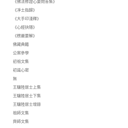
《佛法修證心要問答集》
《凈土指歸》
《大手印淺釋》
《心經抉隱》
《楞嚴要解》
佛藏典籍
公案參學
初祖文集
初識心密
無
王驤陸居士上集
王驤陸居士下集
王驤陸居士增錄
祖師文集
齊師文集