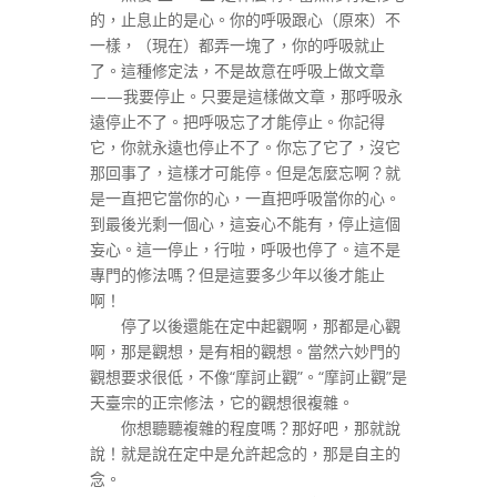
的，止息止的是心。你的呼吸跟心（原來）不
一樣，（現在）都弄一塊了，你的呼吸就止
了。這種修定法，不是故意在呼吸上做文章
——我要停止。只要是這樣做文章，那呼吸永
遠停止不了。把呼吸忘了才能停止。你記得
它，你就永遠也停止不了。你忘了它了，沒它
那回事了，這樣才可能停。但是怎麼忘啊？就
是一直把它當你的心，一直把呼吸當你的心。
到最後光剩一個心，這妄心不能有，停止這個
妄心。這一停止，行啦，呼吸也停了。這不是
專門的修法嗎？但是這要多少年以後才能止
啊！
停了以後還能在定中起觀啊，那都是心觀
啊，那是觀想，是有相的觀想。當然六妙門的
觀想要求很低，不像“摩訶止觀”。“摩訶止觀”是
天臺宗的正宗修法，它的觀想很複雜。
你想聽聽複雜的程度嗎？那好吧，那就說
說！就是說在定中是允許起念的，那是自主的
念。