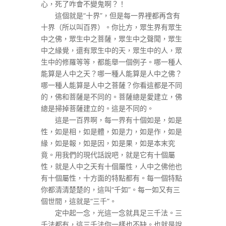
心，死了咋會不變鬼啊？！
這個就是“十界”，但是每一界裡都再含有
十界（所以叫百界）。你比方，眾生界有眾生
中之佛，眾生中之菩薩，眾生中之聲聞，眾生
中之緣覺，還有眾生中的天，眾生中的人，眾
生中的修羅等等，都能舉一個例子。哪一種人
能算是人中之天？哪一種人能算是人中之佛？
哪一種人能算是人中之菩薩？你看這都是不同
的，佛和菩薩是不同的。菩薩總是愛建立，佛
總是掃掉菩薩建立的。這是不同的。
這是一百界啊，每一界有十個如是，如是
性，如是相，如是體，如是力，如是作，如是
緣，如是報，如是因，如是果，如是本末究
竟。用我們的現代話說吧，就是它有十個屬
性，就是人中之天有十個屬性，人中之佛他也
有十個屬性，十方面的特點都有。每一個特點
你都清清楚楚的，這叫“千如”。每一如又有三
個世間，這就是“三千”。
定中起一念，光這一念就具足三千法。三
千法都有，這三千法你一樣也不缺。也就是說