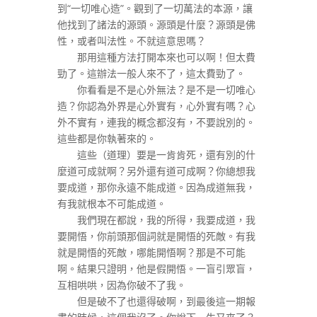
到“一切唯心造”。觀到了一切萬法的本源，讓
他找到了諸法的源頭。源頭是什麼？源頭是佛
性，或者叫法性。不就這意思嗎？
那用這種方法打開本來也可以啊！但太費
勁了。這辦法一般人來不了，這太費勁了。
你看看是不是心外無法？是不是一切唯心
造？你認為外界是心外實有，心外實有嗎？心
外不實有，連我的概念都沒有，不要說別的。
這些都是你執著來的。
這些（道理）要是一肯肯死，還有別的什
麼道可成就啊？另外還有道可成啊？你總想我
要成道，那你永遠不能成道。因為成道無我，
有我就根本不可能成道。
我們現在都說，我的所得，我要成道，我
要開悟，你前頭那個詞就是開悟的死敵。有我
就是開悟的死敵，哪能開悟啊？那是不可能
啊。結果只證明，他是假開悟。一盲引眾盲，
互相哄哄，因為你破不了我。
但是破不了也還得破啊，到最後這一期報