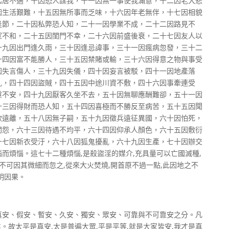
起居不適，十因恐人謀我，十一因無一事使我滿意，十二因老大悲
因生活艱難，十五因無所事而乏味，十六因年老無伴，十七因相貌
逢節，二十因私弊恐人知，二十一因學業不成，二十二因路見不
室不和，二十五因閨門不幸，二十六因前盛後衰，二十七因友人以
十九因出門逢久雨，三十因逢忌諱事，三十一因瘋病忽發，三十二
十四因富不能勝人，三十五因禁賭或輸，三十六因得意之物與事受
因失言傷人，三十九因失儀，四十因妄言被駁，四十一因地產落
亂，四十四因盜賊，四十五因中途川資不敷，四十六因事牽連受
慮不安，四十九因厭客久坐不去，五十因無聊應酬難卻，五十一因
十三因得財而恐人知，五十四因喜極而不勝反至病苦，五十五因聞
欲遠離，五十八因無子嗣，五十九因徵兵遠征異國，六十因怕死，
閨怨，六十三因待遇不均平，六十四因仰承人顏色，六十五因敷衍
十七因新衣受汙，六十八因狐鬼擾亂，六十九因生產，七十因辦交
而煩惱。這七十二種煩惱,是殺盜淫的媒介,充具量可以亡國滅種,
不可因其微細而忽之,從來大火焚燒,開首原不過一點,此因地之不
明因果。
有真安、假安、暫安、久安、獨安、眾安、可靠與不可靠安之分。凡
靠。故太平是真安,太是普遍大眾,平是平等,就是大家皆安,我才是真