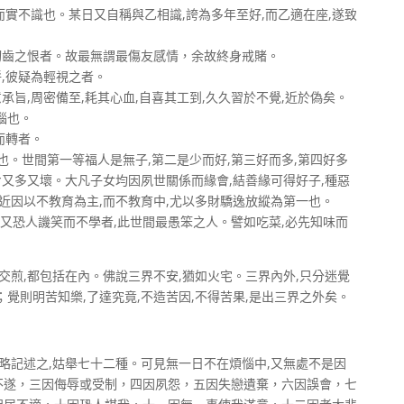
實不識也。某日又自稱與乙相識,誇為多年至好,而乙適在座,遂致
齒之恨者。故最無謂最傷友感情，余故終身戒賭。
,彼疑為輕視之者。
旨,周密備至,耗其心血,自喜其工到,久久習於不覺,近於偽矣。
惱也。
而轉者。
。世間第一等福人是無子,第二是少而好,第三好而多,第四好多
七又多又壞。大凡子女均因夙世關係而緣會,結善緣可得好子,種惡
,近因以不教育為主,而不教育中,尤以多財驕逸放縱為第一也。
又恐人譏笑而不學者,此世間最愚笨之人。譬如吃菜,必先知味而
交煎,都包括在內。佛說三界不安,猶如火宅。三界內外,只分迷覺
覺則明苦知樂,了達究竟,不造苦因,不得苦果,是出三界之外矣。
約略記述之,姑舉七十二種。可見無一日不在煩惱中,又無處不是因
不遂，三因侮辱或受制，四因夙怨，五因失戀遺棄，六因誤會，七