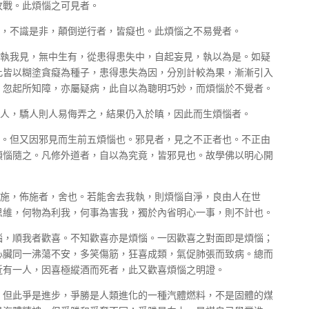
攻戰。此煩惱之可見者。
偽，不識是非，顛倒逆行者，皆癡也。此煩惱之不易覺者。
固執我見，無中生有，從患得患失中，自起妄見，執以為是。如疑
此皆以糊塗貪癡為種子，患得患失為因，分別計較為果，漸漸引入
，忽起所知障，亦屬疑病，此自以為聰明巧妙，而煩惱於不覺者。
驕人，驕人則人易侮弄之，結果仍入於瞋，因此而生煩惱者。
見。但又因邪見而生前五煩惱也。邪見者，見之不正者也。不正由
煩惱隨之。凡修外道者，自以為究竟，皆邪見也。故學佛以明心開
佈施，佈施者，舍也。若能舍去我執，則煩惱自淨，良由人在世
思維，何物為利我，何事為害我，獨於內省明心一事，則不計也。
惱，順我者歡喜。不知歡喜亦是煩惱。一因歡喜之對面即是煩惱；
心臟同一沸蕩不安，多笑傷筋，狂喜成類，氣促肺張而致病。總而
近有一人，因喜極縱酒而死者，此又歡喜煩惱之明證。
。但此爭是進步，爭勝是人類進化的一種汽體燃料，不是固體的煤