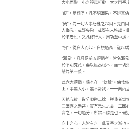
大小而變，小之謾駡打殺，大之鬥爭
“癡”，是糊塗。凡不明因果，不辨真
“疑”，為一切人事紛亂之起因。先由
人侮我，或疑失戀，或疑有人進讒。
於瞋者也。又凡修行人，用功至中途
“慢”，從自大而起。自視過高，遂以
“邪見”，凡具足前五煩惱者，皆名邪
於不明究竟，要以癡為根本，而一切
慧為第一義。
此六大煩惱，根本在一“執我”。佛教
上，事無大小，無不計我，一一向內
因執我故，遂分順逆二途，逆我者煩
二因喜之過甚，實有患失之憂；三因
言之，一切過分，所謂不勝是也。最
向上之心，人皆有之，此又爭之漸也