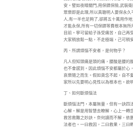
安。譬如夜睡關門,用保鏢保險,武裝
眾樂即是此理,所以真聰明人要保永久
人,有一半也足夠了,卻將五十萬用作地
才能永保,所有一切保鏢等費根本無所
目前。寧可留給子孫受痛苦，自己再
大家稍放鬆一點，不走極端，己可稍
丙、所謂煩惱不安者，是何物乎？
凡人但知頭痛是頭的痛，腰酸是腰的
也不會感到。因此煩惱不安都屬於心
哀樂隨之而生。假如貪念不起，自不
家所以先要明心見性以為根本也。欲
丁、如何斷煩惱法
斷煩惱法門，本屬無量，但有一訣四
心解。解是用智慧去瞭解，心上一轉
救苦救難之妙訣。奈何讀而不解，依
法者也。一曰救因，二曰救果，三曰