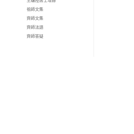
王驤陸居士增錄
祖師文集
齊師文集
齊師法語
齊師答疑