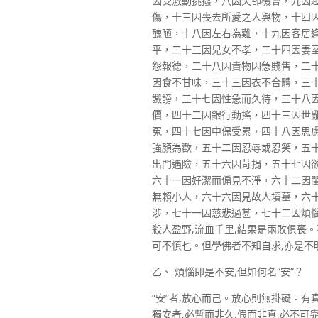
因受激動挑撥，八因失卻機會，九因
傷，十三因喪去所愛之人與物，十四
醜陋，十八因左右為難，十九因客居
平，二十三因兒女不孝，二十四因妻
怨報德，二十八因貴物因急賤售，二
因食不甘味，三十三因衣不合體，三
譭謗，三十七因性急而久待，三十八
價，四十二因銀行動搖，四十三因世
冤，四十七因中保受累，四十八因思
強顏為歡，五十二因忍辱或忍笑，五
出門遇險，五十六因苛捐，五十七因
六十一因好潔而偏見不淨，六十二因
無賴小人，六十六因見故人墳墓，六
涉，七十一因慈悲過甚，七十二因煩惱
殺人盈野,流血千里,結果是兩敗俱喪。
可不慎也。但學佛者不知自求,亦是不
乙、 煩惱即是不安,但如何名“安”？
“安”者,放心而己。放心則無掛礙。
獨安者,必暫而非久,假而非真,必不可