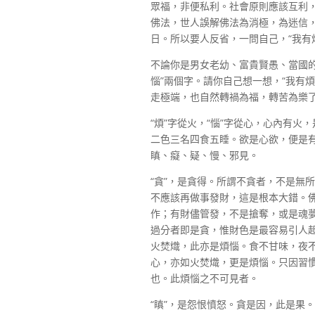
眾福，非便私利。社會原則應該互利
佛法，世人誤解佛法為消極，為迷信
日。所以要人反省，一問自己，“我有
不論你是男女老幼、富貴賢愚、當國
惱”兩個字。請你自己想一想，“我有
走極端，也自然轉禍為福，轉苦為樂
“煩”字從火，“惱”字從心，心內有
二色三名四食五睡。欲是心欲，便是
瞋、癡、疑、慢、邪見。
“貪”，是貪得。所謂不貪者，不是無
不應該再做事發財，這是根本大錯。
作；有財儘管發，不是搶奪，或是魂夢
過分者即是貪，惟財色是最容易引人
火焚熾，此亦是煩惱。食不甘味，夜
心，亦如火焚熾，更是煩惱。只因習
也。此煩惱之不可見者。
“瞋”，是怨恨憤怒。貪是因，此是果