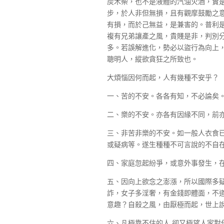
炭木柴，也不是液體的汽油火酒，實
步，於人非但無損，且有觀摩鼓勵之
有損，而於己無益，是兼害的。普利
複有兄弟讓產之風，貴賤是非，判別
多。若誤解進化，勢必以盜行為向上
聰明人，縱欲貪狂之所致也。
大煩惱因何而起，人有幾種不安乎？
一、苦的不安。各各有知，不必論矣
二、樂的不安。亦各有因緣不同，前
三、非苦非樂的不安。如一般人衣食
或疑病等。遂生種種不可言說的不自
四、家庭忽起紛爭，或意外事發生，
五、因向上欲念之澎漲，所以國際多
詐，女子多淫奢，有金錢即體面，不
意趣？自殺之風，由厭極而起，世上
六、凡極靠不住的人,卻又極望人家對