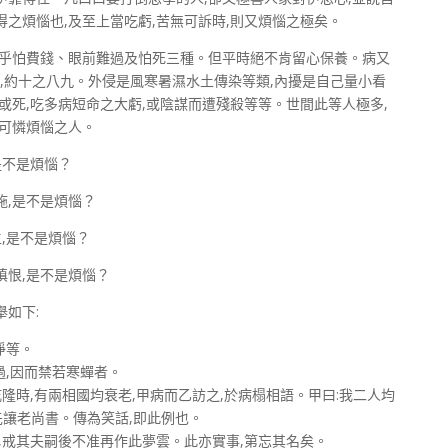
得之煩惱也,及至上當吃虧,苦無可訴時,則又煩惱之極矣。
外乎怕費錢、眼前難過及怕死三種。但平時絕不肯留心保養。病又
擾,約十之八九。外侵是風寒暑濕水土傳染等類,內擾是自己量小看
或死,吃多病短命之大虧,或陰謀而遭殘殺等等。世間此等人極多,
一可憐煩惱之人。
是不是煩惱？
施,是不是煩惱？
主,是不是煩惱？
嗔恨,是不是煩惱？
如下:
淨等。
,因而禁若寒蟬者。
時,有兩相國均衰老,甲病而乙訪之,於病榻相語。甲曰:我二人均
先讓老尚書。傳為笑話,即此例也。
戒其夫嗣後不准再作此夢雲。此亦實事,第忘其名矣。