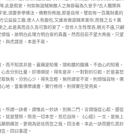
衛隊,此是假安。何如無盜賊無敵人之無掛礙為久安乎?古人獨樂與
平安,須要參學佛法。佛教你佈施,即是自保。譬如有一百萬財產的
方公益設工廠,使人人有飯吃,又誰肯做盜賊來害你,而我之五十萬
用之,此是真而且久及可靠的安了。但世人生性慳吝,眼光不遠,只顧
受煩惱，故明白此理方明白安的真義。然而目前不望大佈施，只望
安，與虎謀皮，本是不易。
酸，而不知其非是。蓋痛是知覺，頭和腰的酸痛，不由心的知覺，
，心去分別比量。好壞順逆，得失是非，一對對的引起，於是喜怒
愛取執有，分別心少，得失念輕，無所謂安不安，則煩惱自除。佛
明心地，當看佛學諸書，實行修持，則得實在受用矣。
法。所謂一訣者，謂惟此一妙訣，別無二門。言煩惱從心起，還從
念，就是慧照。照見一切本空，苦厄自除。《心經》一文，是無上
舊顛倒痛苦，更視為迷信而忽之哉。四法者，本此一訣而變化其妙
轉念，四曰事證。