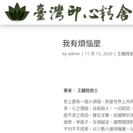
我有煩惱麼
by
admin
|
11 月 13, 2020
|
王驤陸
著者：
王驤陸居士
世上要有一個人煩惱，即是世界上共
爭，小之殘殺，自殺殺人。一切起因
經不濟之原因，實在淫奢，如國際的
虛榮，爭面子，互相疑忌。國際間謀
不均不平而來。以少數人運用機器，