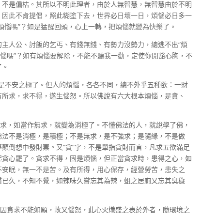
，不是偏枯。其所以不明此理者，由於人無智慧，無智慧由於不明
，因此不肯提倡，照此糊塗下去，世界必日壞一日，煩惱必日多一
煩惱嗎”？如是猛醒回頭，心上一轉，把煩惱就變為快樂了。
的主人公、討飯的乞丐、有錢無錢、有勢力沒勢力，總逃不出“煩
煩惱嗎”？如有煩惱要解除，不能不聽我一勸，定使你開豁心胸，不
了。
火，是不安之極了。但人的煩惱，各各不同，總不外乎五種欲：一財
有所求，求不得，遂生惱怒。所以佛說有六大根本煩惱，是貪、
所求，如當作無求，就變為消極了。不懂佛法的人，就說學了佛，
佛法不是消極，是積極；不是無求，是不強求；是隨緣，不是做
顛倒想中發財票。又“貪”字，不是單指貪財而言，凡求五欲滿足
起貪心罷了。貪求不得，固是煩惱，但正當貪求時，患得之心，如
不安眠，無一不是苦。及有所得，用心保存，經營勞苦，患失之
慣已久，不知不覺，如辣味久嘗忘其為辣，蛆之居廁又忘其臭穢
。因貪求不能如願，故又惱怒，此心火熾盛之表於外者，隨環境之