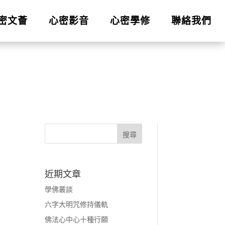
密文薈
心密影音
心密學修
聯絡我們
近期文章
學佛叢談
六字大明咒修持儀軌
佛法心中心十種行願