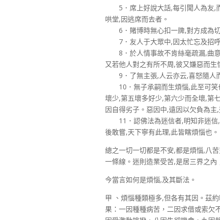
5．席上好說大話,每引聞人為友,而
哄堂,因逃席而去者。
6．賭博時無心扣一牌,對方成為切
7．友人于大眾中,因太忙忘及招呼
8．於人情事故不肯絲毫疏漏,曲意承
又若他人對之有所不周,彼又嫌惡而生
9．了無主張,人云亦云,喜怒隨人
10．無子承嗣而生煩惱,此至可笑也
壞少,第五壞多好少,第六少而全壞,第
因自得劣子。惡因中,遠因以欠負為主
11．認佛法為迷信者,明知非迷信,
後敢嘗,天下寧有此理,此皆瞎煩惱也。
總之一切一切都是不安,都是煩惱,八苦
一條線。迷則造業受苦,是居三界之內；
今當言如何是煩惱,及其斷法。
甲 、煩惱種類極多,但各有其因。茲
果：一因種種病苦，二因求借或索欠