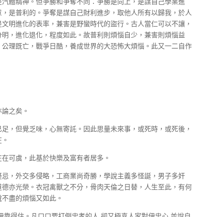
是汽體精神。但爭勝和爭奪不同：爭勝是向上，是謀自己學業進
意，是普利的。爭奪是謀自己財利進步，取他人所有以歸我，於人
是文明進化的表率，兼害是野蠻時代的盜行。古人當仁可以不讓，
分明，進化退化，程度如此。故普利則煩惱自少，兼害則煩惱益
，公理既亡，戰爭日酷，養成世界的大恐怖大煩惱。此又一二自作
。
亦論之矣。
已足，但覺乏味，心無寄託。因此思量未來事，或死時，或死後，
在。
在在可虞，此基於快樂及富有者居多。
疑忌，外交多侵略，工商業尚奇勝，學說主義多怪誕，男子多奸
道德亦光榮。衣冠禽獸之不分，骨肉天倫之日替，人生至此，有何
說不盡的煩惱又如此。
伊靠得住。凡口口要打倒忠孝的人,卻又極喜人家對伊忠心,並說自