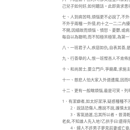
己兒子如何好,如何聽話。此即貪求患
七、人到病苦時,煩惱更不必說了,不
不外乎兩種:一外侵,約十之一二;二內
不開,因細故而煩惱、憤怒、憂鬱,或病
每自以為聰明,而不知極呆極笨,為第
八、一班君子人,疾惡如仇,自表其善,
九、行善舉的人,恨一班慳吝人不肯佈
十、和尚居士,要立門戶,爭廟產,求施
十一、慈悲人怕大家入外道遭魔,因而
十二、更有一般瞎煩惱,最是可笑。列舉
1．有潔癖者,如太好潔淨,疑惑種種不
2．說話恐傷人,應說不說,護慎太過
3．客氣過甚,忘其所以者。昔清乾隆
老矣,不知誰人先入地?乙拱手曰:還得
4．婦人不許男子夢見前妻或亡妾,