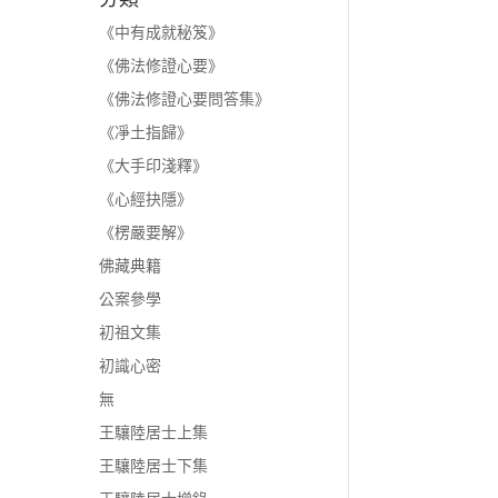
《中有成就秘笈》
《佛法修證心要》
《佛法修證心要問答集》
《凈土指歸》
《大手印淺釋》
《心經抉隱》
《楞嚴要解》
佛藏典籍
公案參學
初祖文集
初識心密
無
王驤陸居士上集
王驤陸居士下集