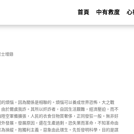
首頁
中有救度
心
居士增錄
同的煩惱，因為關係是相聯的。煩惱可以養成世界恐怖，大之戰
，由於爾虞我詐。其所以奸詐者，自因生活艱難，經濟壓迫，而不
海陸空軍備擴張，人民的衣食住物質奢侈，正同發狂一般。無非好
對外發展，發展原因，還在生產過剩，恐失業而革命，不知革命由
以為操縱，抱獨利主義，惡象由此環生。先哲發明科學，目的是謀