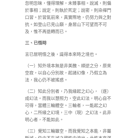
忽明忽昧，懂得理解，未臻事相。說滅，則偏
於事相；說定，則執於死定；說密，則染禪門
口習。於習氣前來，真實際地，仍努力與之對
抗。如登山已見山巔，身居山下可望而不可
及，惟不再退轉而已。
三、已悟時
言已居明悟之後，識得本來時之境也。
（一）知外境本無是非美醜、順逆之分，原來
空寂，以自心分別故，起諸幻像，乃假立為
法，我心仍不被搖惑。
（二）知此分別者，乃我緣起之幻心，（遂）
成幻法。而我以慧照力，空此幻法，明心自不
可得，當體三輪體空。三輪者，一能起之幻
心，二所緣之幻境，三中（現）之幻法。此非
明心者，不能如此。
（三）覺知三輪雖空，而我覺知之本能，非屬
斷滅，仍由不生滅之藏性中流出。此性本來湛