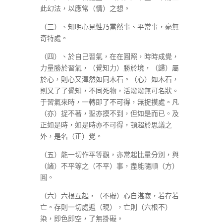
此幻法，以應常（情）之想。
（三）、知明心見性乃當然事、平常事，毫無
奇特處。
（四）、於自己習氣，在在圓照，時時成覺，
力量勝於習氣，（覺知力）勝於境，（歸）屬
於心，則心又渾然如同木石。（心）如木石，
則又了了覺知，不同死物，活潑潑無可名狀。
于習氣來時，一轉即了不可得，無捉摸處。凡
（亦）捉不著，聖亦摸不到，但如是而已。及
正如是時，如是時亦不可得，頓超於思議之
外，是名（正）覺。
（五）能一切作平等觀，亦常起比量分別，與
（諸）不平等之（不平）事，盡能隨順（方）
圓。
（六）六根互起，（不礙）心自湛寂，若存若
亡。存則一切處遍（現），亡則（六根不）
染，即色即空，了無掛礙。