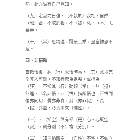
勢，此亦誠有自己覺知。
（九）定慧力日強，（不執於）我相，自然
（融）合，不取於相，不（嫉）惡，（不）思
慕善。
（十）（常）思精進，踐最上乘，皇皇惟恐不
及。
四、非悟時
言徹悟後，翻（行）未悟時事，（其）意境完
全非人可測。不知者驚為退轉，或指為
（狂），不知其（行）動超（常），無（退）
無進，此名非悟，非（悟）指所悟也。正悟到
悟亦同幻，覺亦非真，其（亦非假），真
（假）亦圓，乃真本來（佛性）。
（一）、（知空）與有都（是）心。心既空
（寂），則分別（不）複（分別）。
（二）、知三輪體空，（自性）不空。不妨立