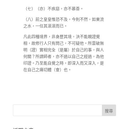
（七）（亦）不疾惡，亦不慕善。
（八）前之皇皇惟恐不及，今則不然，如東流
之水，一任其滾滾而已。
凡此四種境界，非身歷其境，決不能親證覺
相，故修行人只有問己，不可疑他。所雲破無
明（證）實相完全（是屬）於自己的事，與人
何關？所謂師者，亦不過以自己之經過，為他
印證。乃至能自覺之時，即深入而又深入，是
在自己之痛切體（會）也。