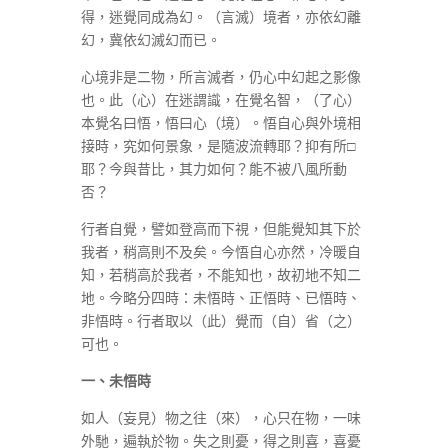
得，迷覺同成為幻。（言滅）境者，亦依幻離
幻，冀依幻滅幻而已。
心境非是二物，所言滅者，仍心中幻起之影像
也。此（心）在迷謂識，在覺名智，（了心）
本覺名曰悟，悟曰心（境）。悟自心與外境相
接時，究如何景象，是隨波流轉耶？抑有所□
耶？今與昔比，其力如何？能不被八風所動
否？
行者自覺，譬如登高而下視，但能覺知其下於
我者，稍高則不及矣。今悟自心亦然，冷暖自
知，若稍高於我者，不能知也，故初地不知二
地。今略分四時：未悟時、正悟時、已悟時、
非悟時。行者取以（此）覺而（自）省（之）
可也。
一、未悟時
如人（妄見）物之往（來），心只在物，一味
外馳，遍執於物。失之則憂，得之則喜，喜憂