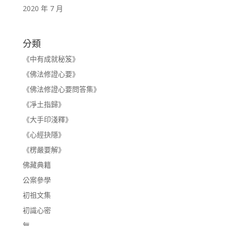
2020 年 7 月
分類
《中有成就秘笈》
《佛法修證心要》
《佛法修證心要問答集》
《凈土指歸》
《大手印淺釋》
《心經抉隱》
《楞嚴要解》
佛藏典籍
公案參學
初祖文集
初識心密
無