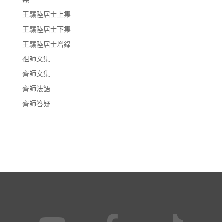
王驤陸居士上集
王驤陸居士下集
王驤陸居士增錄
祖師文集
齊師文集
齊師法語
齊師答疑