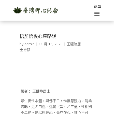
悟前悟後心境略說
by
admin
|
11 月 13, 2020
|
王驤陸居
士增錄
著者：
王驤陸居士
眾生佛性本體，與佛不二，惟無慧照力，隨業
流轉，是名曰迷。迷覺（異）若三途，性相則
不二也。是以迷在心，覺亦在心，惟心不可