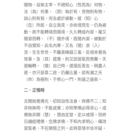
隨物，自無主宰。不絕知心（性而為）何物，
法（為）何事，（而）執於有，見物則有物，
說心則有我，完全處於被動。縱（知）心
（念）所起，自立我見，亦依境而生，仍為被
動。故不能轉境而隨境，久久轉成內習。複又
隨習而轉，（不）隨外境，既隨內習，被動於
不自覺知，此名內業，又名（隨）浪（入）
流，生生世世，不離貪瞋癡三毒，反視本覺為
怪事，及（其）感覺，則又因習氣而畏難。天
道輪轉，（徵）自己時，遂接近善友，稍盡人
道，亦只惡善二途，仍屬比量，認有漏之天
（命）為極則，于修心一門，則遠之遠矣。
二、正悟時
言開始覺佛光，初知自性法身，與佛不二；知
非除無明，不能成覺；亦知學佛必得求心。成
佛無非開（慧），慧由定發，定以戒得。但終
日誦經禮佛、念佛求佛，不知內求明心、痛改
習氣者，不在開悟之列。此時意境半信半疑，