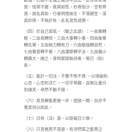
寂，恒常不變，故真如性，妙用恒沙，空有齊
資，故名真如。行者明悟無生，不落歸空，深
具妙用，不執於有，此名見性成佛。
（四）於自己習氣，（驗之此語）：一由重轉
輕，二由長轉短，三由大事轉小事，四由後覺
轉先覺，五由無力轉有力，六由勉強轉自然，
七由著意轉不覺，八由濃厚轉平淡，九由偏小
轉廣大。總之，昔時堅固執持者，根已（枯）
矣。
（五）能於一切法，不驚不怖不畏 ，以境破則
心空，心空則法亡。一切平等觀，自無比量分
別諸見，卓然不動不揺。
（六）其見解能更進一步，透過一關，自亦不
覺其何以如此。
（七）日有（法）喜，以掛礙日少故。
（八）只見進而不見退，有沛然莫之能禁之