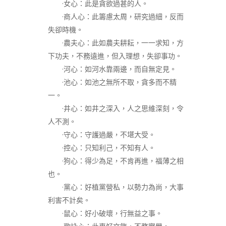
·女心：此是貪欲過甚的人。
·商人心：此籌慮太周，研究過細，反而
失卻時機。
·農夫心：此如農夫耕耘，一一求知，方
下功夫，不務遠進，但入理想，失卻事功。
·河心：如河水靠兩邊，而自無定見。
·池心：如池之無所不取，貪多而不精
一。
·井心：如井之深入，人之思維深刻，令
人不測。
·守心：守護過嚴，不堪大受。
·控心：只知利己，不知有人。
·狗心：得少為足，不肯再進，福薄之相
也。
·黨心：好植黨營私，以勢力為尚，大事
利害不計矣。
·鼠心：好小破壞，行無益之事。