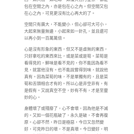
包在空間之內，亦是包在心之內。但空間又包
在心之內，可見更沒有比心再大的了。
空間只有廣大，不能變小，但心卻可大可小，
大起來無量無邊，小起來如一針孔，並且還可
以再小到一百萬萬倍。
心是沒有形象的東西，但又不是虛無的東西，
只好拿吃的東西來比，或是菜或是筍。菜筍是
看得見的，鮮味是看不見的，你不能因為看不
見，就當他沒有。也不能說嘗得到味，就說他
真有。因為菜筍的味，不是單獨有的，且是菜
筍和舌頭相合才有的。所以心是非空非有，有
是假有。又說真空不空，妙有不有，才是至靈
妙的心。
身體壞了或殘廢了，心不會壞，因為他是不滅
的。又如一個花瓶破了，永久是破，不會再復
原。心卻不然，昨日是極惡，今日又忽然變
好，可見昨日的壞，不是真壞。今日變好，明