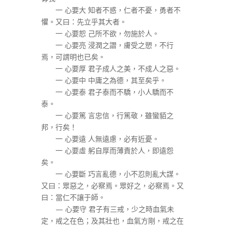
一 心要大 知者不惑，仁者不憂，勇者不
懼。又曰：先立乎其大者。
一 心要恕 己所不欲，勿施於人。
一 心要亮 浸潤之譖，膚受之愬，不行
焉，可謂明也已矣。
一 心要厚 君子成人之美，不成人之惡。
一 心要中 中庸之為德，其至矣乎。
一 心要泰 君子泰而不驕，小人驕而不
泰。
一 心要篤 言忠信，行篤敬，雖蠻貊之
邦，行矣！
一 心要遠 人無遠慮，必有近憂。
一 心要虛 躬自厚而薄責於人，即遠怨
矣。
一 心要斷 巧言亂德，小不忍則亂大謀。
又曰：眾惡之，必察焉。眾好之，必察焉。又
曰：當仁不讓于師。
— 心要守 君子有三戒，少之時血氣未
定，戒之在色；及其壯也，血氣方剛，戒之在