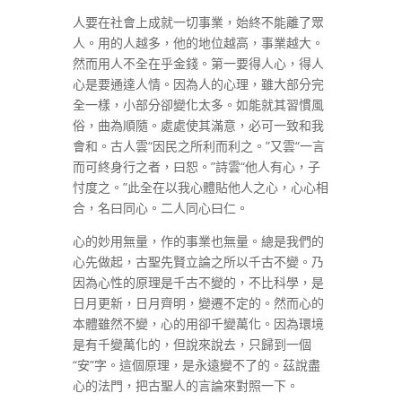
人要在社會上成就一切事業，始終不能離了眾
人。用的人越多，他的地位越高，事業越大。
然而用人不全在乎金錢。第一要得人心，得人
心是要通達人情。因為人的心理，雖大部分完
全一樣，小部分卻變化太多。如能就其習慣風
俗，曲為順隨。處處使其滿意，必可一致和我
會和。古人雲“因民之所利而利之。”又雲“一言
而可終身行之者，曰恕。”詩雲“他人有心，子
忖度之。”此全在以我心體貼他人之心，心心相
合，名曰同心。二人同心曰仁。
心的妙用無量，作的事業也無量。總是我們的
心先做起，古聖先賢立論之所以千古不變。乃
因為心性的原理是千古不變的，不比科學，是
日月更新，日月齊明，變遷不定的。然而心的
本體雖然不變，心的用卻千變萬化。因為環境
是有千變萬化的，但說來說去，只歸到一個
“安”字。這個原理，是永遠變不了的。茲說盡
心的法門，把古聖人的言論來對照一下。