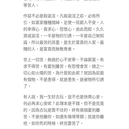
等苦人。
作惡不必是殺盜淫，凡殺盜淫之前，必有所
引，如富家種種闊綽，足使一班窮人不安。人
的幸得心、貪求心、怨恨心，由此而起，久久
資成盜淫，一半是物的引誘，一半是自己無知
識。所以最苦的孩童，是生於富貴的人家，最
賤的人，是富貴而無教育者。
世上一切苦，無過於心不安寧，不論窮富。有
求不得苦，有愛別離苦，有怨憎會苦，總之一
切心如火熾的苦，為什麼如此呢？就因為前面
有個物，不是患得，就是患失，是被物所引誘
了。
有人說，我一生好古玩，豈不也是快樂心安，
何必再求心安呢？此理本是不錯，但不是究竟
的。因為古玩是靠不往的，終有兩個愛別離
苦，不是他離你，如遺失傷壞等類；就是你離
他，如你死的時候，終究要苦了。