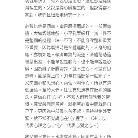
切就解決了。有人說心是思想，這思想是從腦
海裡生的，又說是從心臟裡生的。但說得都不
甚對，我們且細細地研究一下。
心暫比他是個電，電是磨擦而成的。一部磨電
機，大如鍋爐輪盤，小至孔管螺釘，無一件不
是整個的機體，缺一不可，不能分零整和重要
不重要，因為磨擦時是全體運動的。人身的組
織，亦複如是。賴者血氣的流通，全體幫助這
智慧出發。不能單說是腦海，也不能單說是心
臟，因為離了肝腸腎胃，就不生心。不過有思
想時，氣是提上的，力量在腦部多一點罷了。
又肉團心和思想心，兩個同叫作心，所以有這
個議論。至於人們，往往有思想存在肚裡的觀
念，當做心在“心”裡。不知人們有個執我的習
慣，感覺饑餓是最苦，就指著心胸中間就是自
己了。更因為中部最吃苦不起，保持得格外要
緊，就不知不覺說心在“心”裡了。（注：心，
代表心理之心；“心”，代表心臟之心。）
我又把水來比。水本來不動，因地有高下，所