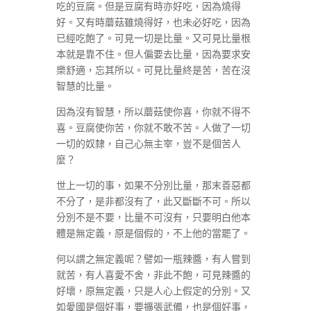
吃的豆腐。但是豆腐有時亦好吃，因為燒得
好。又有時蘑菇雖燒得好，也未必好吃，因為
已經吃飽了。可見一切是比量。又可見比量根
本就是靠不住。但人偏要去比量，因為要求安
樂舒適，忘其所以。可見比量終是苦，苦在沒
智慧的比量。
因為沒有智慧，所以蘑菇使你喜，你就不得不
喜。豆腐使你苦，你就不敢不苦。人做了一切
一切的奴隸，自己心無主宰，豈不是個苦人
麼？
世上一切的事，如果不分別比量，那末善惡都
不分了，是非都沒有了，此又斷斷不可。所以
分別不是不要，比量不可沒有，只要明白他本
體是無定義，原是個假的，不上他的當罷了。
何以謂之無定義呢？譬如一瓶辣醬，有人嘗到
就苦，有人喜愛不舍，非此不飽，可見辣醬的
好壞，原無定義，只是人心上假定的分別。又
如愛國是個好事，要擴張武備，也是個好事，