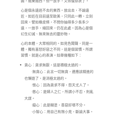
圓，隨東隨西。但一放手，又恢復原狀了。
心是個永遠逃不去的東西。放出去，不論遠
近，如近在目前遠至歐美，只同此一轉，立刻
回來。譬如橡皮條，不問你抽得多少長多少
遠，一放手，縮回來，仍在此處。因為心是個
幻生幻滅、無來無去的靈妙物。
心的本體，大眾相同的。如見色聞聲，同是一
體，獨有喜怒好惡之不同，這是個習慣。所謂
習慣，就是心的表演。姑舉幾種如下：
貪心：貪求無厭，這是積極太過的。
·無貪心：此言一切無貪，連應該精進的
也懶退了，是消極太過的。
·恨心：因為貪求不得，怨天尤人了。
·慈心：是婦人之仁，所謂小不忍，則亂
大謀。
·癡心：此是糊塗，善惡好壞不分。
·小智心：用自己有限小見，斷諭大事。