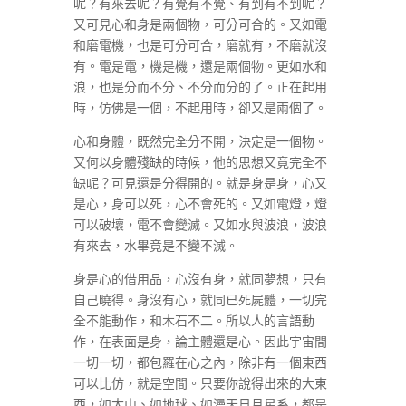
呢？有來去呢？有覺有不覺、有到有不到呢？
又可見心和身是兩個物，可分可合的。又如電
和磨電機，也是可分可合，磨就有，不磨就沒
有。電是電，機是機，還是兩個物。更如水和
浪，也是分而不分、不分而分的了。正在起用
時，仿佛是一個，不起用時，卻又是兩個了。
心和身體，既然完全分不開，決定是一個物。
又何以身體殘缺的時候，他的思想又竟完全不
缺呢？可見還是分得開的。就是身是身，心又
是心，身可以死，心不會死的。又如電燈，燈
可以破壞，電不會變滅。又如水與波浪，波浪
有來去，水畢竟是不變不滅。
身是心的借用品，心沒有身，就同夢想，只有
自己曉得。身沒有心，就同已死屍體，一切完
全不能動作，和木石不二。所以人的言語動
作，在表面是身，論主體還是心。因此宇宙間
一切一切，都包羅在心之內，除非有一個東西
可以比仿，就是空間。只要你說得出來的大東
西，如大山、如地球、如漫天日月星系，都是