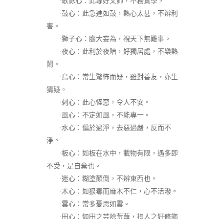
·歌詠心：此專好文飾，不務實學。
·鼓心：此急進如鼓，熱心太甚，不辨利
害。
·獅子心：膽大妄為，視天下無難事。
·夜心：此利於夜暗，好獨居處，不樂熱
鬧。
·鳥心：常生驚怖而疑，雖對善友，亦生
猜疑。
·刺心：此心怪惡，令人不安。
·風心：不定如風，不能專一。
·水心：偏於過淨，去惡過嚴，反而不
淨。
·板心：如板在水中，載物有限，遇多即
不受，是自棄也。
·迷心：糊塗顛倒，不辨東西也。
·木心：如狠毒而麻木不仁，心不活潑。
·雲心：常多憂思如雲。
·田心：如田之芸除荒蕪，指人之好修飾