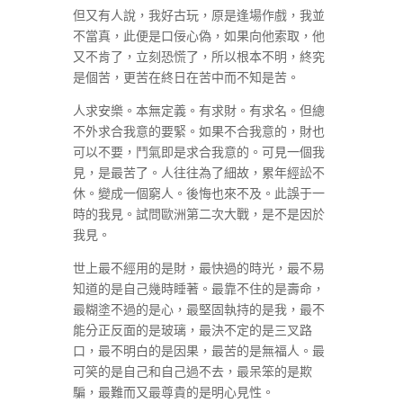
但又有人說，我好古玩，原是逢場作戲，我並
不當真，此便是口佞心偽，如果向他索取，他
又不肯了，立刻恐慌了，所以根本不明，終究
是個苦，更苦在終日在苦中而不知是苦。
人求安樂。本無定義。有求財。有求名。但總
不外求合我意的要緊。如果不合我意的，財也
可以不要，鬥氣即是求合我意的。可見一個我
見，是最苦了。人往往為了細故，累年經訟不
休。變成一個窮人。後悔也來不及。此誤于一
時的我見。試問歐洲第二次大戰，是不是因於
我見。
世上最不經用的是財，最快過的時光，最不易
知道的是自己幾時睡著。最靠不住的是壽命，
最糊塗不過的是心，最堅固執持的是我，最不
能分正反面的是玻璃，最決不定的是三叉路
口，最不明白的是因果，最苦的是無福人。最
可笑的是自己和自己過不去，最呆笨的是欺
騙，最難而又最尊貴的是明心見性。