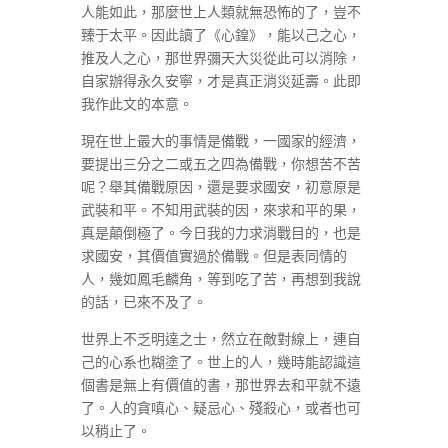
人能如此，那麼世上人類就無恐怖的了，豈不
臻于太平。因此讀了《心鍠》，能以己之心，
推及人之心，那世界彌天大災從此可以消除，
自家辦得永久安寧，才是真正消災延壽。此即
我作此文的本意。
現在世上最大的事情是備戰，一國家的經濟，
要提出三分之二或五之四為備戰，你想苦不苦
呢？舉其備戰原因，還是要求國安，初意原是
武裝和平。不知用武裝的因，來求和平的果，
真是顛倒極了。今日我的力求消戰目的，也是
求國安，其價值實過於備戰。但是表同情的
人，幾如鳳毛麟角，等到吃了苦，再想到我說
的話，已來不及了。
世界上不乏明達之士，然立在敵對線上，連自
己的心系也糊塗了。世上的人，幾時能認識這
個書是無上有價值的書，那世界去和平就不遠
了。人的貪嗔心、疑忌心、殘殺心，或者也可
以稍止了。