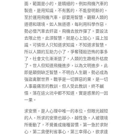
面，範圍是小的，是精細的。例如飛機汽車的
製造，是用知識，不有舊的，不能發明新的。
至於運用飛機汽車，卻要用智慧，觀察人類的
道德和環境。如人無道德，每利用科學作惡，
勢必借汽車去奸盜，飛機去放炸彈了。要設法
去限止他，此須智慧，就是心上加心，識上加
識。可憐世人只知道求知識，不知道求智慧。
所以人類的互助力小了，爭奪殘殺恐怖的事多
了，社會文化漸漸退了，人類的生趣格外枯寂
了。世人但知道飛機進步，以為文明進步，此
即是顛倒缺乏智慧。不明白人生觀，勢必成為
強盜禽獸世界。戰爭是一切罪惡的果，是一切
人事最痛苦的教訓，但人受此教訓，終不鹹
悟，落在這火坑中都不知道，實是惑業的一因
一果。
求安樂，是人心理中唯一的本位，但眼光越短
的人，所求的安樂也越小，越性急。人被環境
所衝動了，不覺養成幾種習慣，第一急於求財
心，第二貪便利省事心，第三幸得心，欲求達