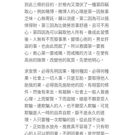
到此三條的目的，於根內又潛伏了一種第四竊
取心。例如賭博，賭博人的心理是第一因無事
乏味，心無寄託，藉以消遣，第二因為可以僥
倖得財，第三因為比做勞苦事舒適，且可不用
心，第四因為可以竊取他人所有。養成此習慣
後，人無有不荒廢事業，變壞心術的。男女奸
盜的事，也由此而起了。所以救國第一要救
心，救心第一要戒賭，而戒賭的方法，在使有
高尚的娛樂，改變他的氣質，先使他明心。
求安樂，必得先明因果，種何種因，必得何種
果。社會上一切人事，只是互助，要取得他人
助我的果，必得我先施助他的因。有相當的條
件，然後有來去，有報酬。社會上一般人普通
心理，上而聖賢，下而盜賊，總是不願意受人
欺騙，連欺騙人的人，也不願受人欺騙，可見
欺騙是人一時的自弄自欺，斷不是永久的道
理。人只要種一次欺騙的因，從此拔不出來
了，正如急水放舟，挽救真不容易了。只有明
心的人可以明因果，不明因果者，是世間第一