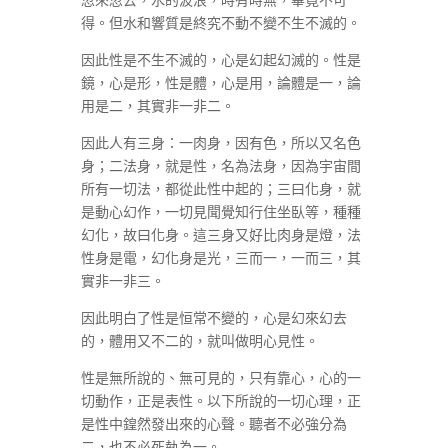
得。但水和響質是終究不動不變不生不滅的。
因此性是不生不滅的，心是幻起幻滅的。性是
鏡，心是形，性是體，心是用，論體是一，論
用是二，其實非一非二。
因此人有三身：一肉身，因有色，所以又名色
身；二法身，就是性，名為法身，因為宇宙間
所有一切法，都從此性中起的；三曰化身，就
是動心幻作，一切見聞覺知行住坐臥等，種種
幻化，故曰化身。這三身又好比肉身是燈，法
性身是電，幻化身是光，三而一，一而三，其
實非一非三。
因此明白了性是恒常不變的，心是幻來幻去
的，體用又不二的，就叫做明心見性。
性是無所說的、無可見的，只有靠心，心的一
切動作，正是表性。以下所說的一切心理，正
是性中鍠然發出來的心聲。聽者不必強分為
二，也不必死執為一。