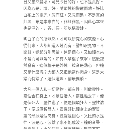
日又忽然變壞，可見今日的好，也不是真好。
因為心是非壞非好，隨環境的變遷而轉。好比
白布上的電光，忽而紅，又忽而黑，不是真的
紅黑。布是本來白的，非紅非黑。因此心本來
也是淨的，非善非惡，所以稱靈妙。
明白了心的所以然，才可以研究心的來源。心
從何來，大都知道因境而有。譬如眼見物、耳
聞聲，遂起分別思量，這是個心。又如鐘本來
不鳴而可以鳴的，如有人拿棍子來擊，然後鍠
然發音，這個棍子是外境，鍠音是動心，但鐘
又是什麼呢？大都人又把他當作肉身，這是大
錯而特錯了，這個道理，卻最要緊。
大凡一個人和一切動物，都有性，叫做靈性。
靈性合在身上，才是個活人。靈性離去了，便
是個死人。靈性亂了，便是個顛狂人。靈性清
了，便成個智慧人。靈性好比鐘身上的響質，
鐘的形狀是個肉身，鍠聲是個心。又比如水是
性，波是心，波離了水不能成波。鐘的音聲，
忽來忽去，水的波浪，時有時無，畢竟不可