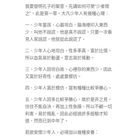
我要發明孔子的聖意。先講如何可使“少者懷
之”，此是第一章。大凡少年人有幾種心理：
一、少年童孩，心最坦白，腦海裡印入東西
少，叫他不說謊，他是真不說謊。只要一次看
見人家說謊，他就從此說謊了。
二、少年人心地坦白，性多率真，富於比情，
所以血氣易於動盪。意志易於搖動。
三、少年人因坦白故，心裡存的東西少，因此
又富於好奇性，處處要模仿。
四、少年人富於模仿，當有種種比較爭勝心。
五、少年人因多比較爭勝心，故於是非之見，
往往不能自決，再加上性急躁，所以不顧一切
利害，易於搗亂。因此必經過許多經驗才知
道，然而已到中年了。
若欲安懷少年人，必得加以幾種安養：