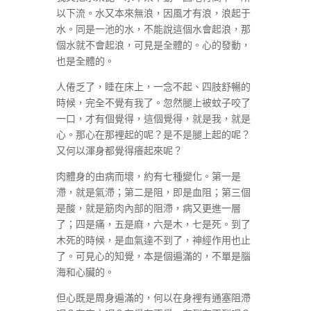
以下流。水又本來無浪，因風才有浪，浪起于
水。同是一池的水，不能說這個水會起浪，那
個水就不會起浪，可見是全體的。心的發動，
也是全體的。
人倦乏了，睡在床上，一念不起、四肢舒暢的
時候，完全不覺有我了。忽然腿上被蚊子咬了
一口，才有個覺得，這個覺得，就是我，就是
心。那心在那裡起的呢？是不是腿上起的呢？
又何以渾身都覺得癢起來呢？
肉體身的由病而壞，約有七種變化。第一是
滯，就是氣滯；第二是阻，即是血阻；第三個
是酸，就是筋肉內部的阻滯，病又更進一層
了；四是痛，五是麻，六是木，七是死。到了
木死的時候，是血氣達不到了，神經作用也止
了。可見心的知覺，本是個遍滿的，不單是腦
海和心臟的。
但心既是周身遍滿的，何以在身裡有通塞阻滯