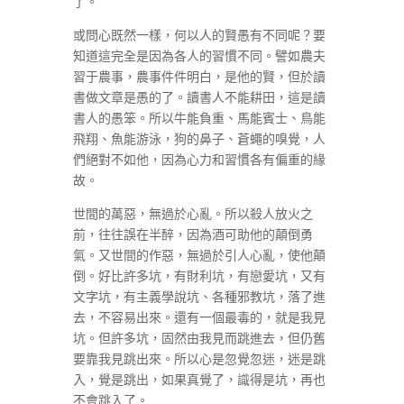
了。
或問心既然一樣，何以人的賢愚有不同呢？要
知道這完全是因為各人的習慣不同。譬如農夫
習于農事，農事件件明白，是他的賢，但於讀
書做文章是愚的了。讀書人不能耕田，這是讀
書人的愚笨。所以牛能負重、馬能賓士、鳥能
飛翔、魚能游泳，狗的鼻子、蒼蠅的嗅覺，人
們絕對不如他，因為心力和習慣各有偏重的緣
故。
世間的萬惡，無過於心亂。所以殺人放火之
前，往往誤在半醉，因為酒可助他的顛倒勇
氣。又世間的作惡，無過於引人心亂，使他顛
倒。好比許多坑，有財利坑，有戀愛坑，又有
文字坑，有主義學說坑、各種邪教坑，落了進
去，不容易出來。還有一個最毒的，就是我見
坑。但許多坑，固然由我見而跳進去，但仍舊
要靠我見跳出來。所以心是忽覺忽迷，迷是跳
入，覺是跳出，如果真覺了，識得是坑，再也
不會跳入了。