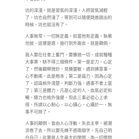
坑的深淺，就是習氣的深淺。人把習氣減輕
了，坑也自然淺了，等到可以隨便跳進跳出的
時候，坑也就沒有了。
人事無常，一切無定義。如當他有定義，執著
勿放，這便是惑，施行到外面去，就是顛倒。
我人要在社會上奮鬥，要勝過一切，成就種種
大事業，缺不得三個條件。第一是定力，心定
了，然後觀察微妙，見機靈敏，遇到拂意事，
心不動搖，此是根本；第二是識力，因為心定
了，認識格外清楚，判斷力強，遇事不會上當
了；第三是體力，凡是心定的人，血氣必定和
暢，精力也格外強健。但此三事必從心上求
得，所謂以心制心，以心攝心，心攝於一，無
事不可辦了。
人事的顛倒，皆由人心浮動，失去主宰，被潮
流卷了去。所以要先練不惑兩個字。先自己明
白自己，此實是人生最大的學問，為一切學問