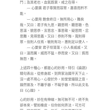
鬥；及其老也，血氣既衰，戒之在得。
— 心要廣 君子尊賢而容眾，嘉善而矜不
能。
— 心要用 飽食終日，無所用心，難矣
哉。又曰：君子有九思，觀思明、聽思聰、色
思溫、貌思恭、言思忠、事思敬、疑思問、忿
思難，見得思義。又曰：恭則不悔，寬則得
眾。信則人任焉，敏則有功，惠則足以使人。
— 心要安 君子坦蕩蕩，小人長戚戚。又
曰，溫而厲，威而不猛，恭而安。又曰：貧而
無怨，難。
上述四十種心，都是心的妙用。特引《論語》
精句表出，從修身起，到齊家治國平天下止，
沒一處不用心。心發於外，如堂堂鐘鼓之音，
鍠然普及，不離乎器，不礙乎器，所以此文名
曰《心鍠》。
心的妙用，妙在有伸縮，無可無不可，終不失
卻本來。譬如橡皮，任你如何弄法，可方可