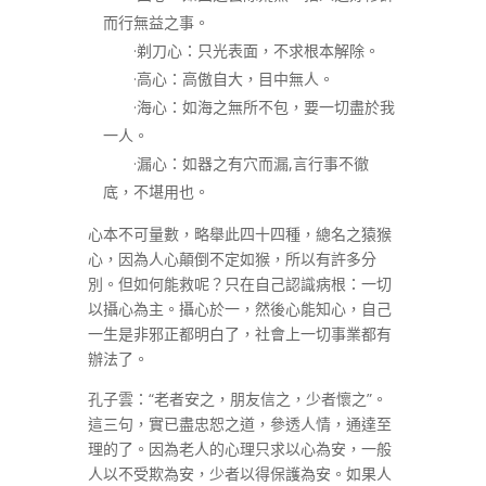
而行無益之事。
·剃刀心：只光表面，不求根本解除。
·高心：高傲自大，目中無人。
·海心：如海之無所不包，要一切盡於我
一人。
·漏心：如器之有穴而漏,言行事不徹
底，不堪用也。
心本不可量數，略舉此四十四種，總名之猿猴
心，因為人心顛倒不定如猴，所以有許多分
別。但如何能救呢？只在自己認識病根：一切
以攝心為主。攝心於一，然後心能知心，自己
一生是非邪正都明白了，社會上一切事業都有
辦法了。
孔子雲：“老者安之，朋友信之，少者懷之”。
這三句，實已盡忠恕之道，參透人情，通達至
理的了。因為老人的心理只求以心為安，一般
人以不受欺為安，少者以得保護為安。如果人