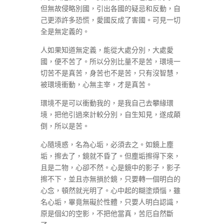
但無故侵略別國，引出各國的疑忌和反動，自
己更添許多恐慌，愛國反成了害國。可見一切
全是無定義的。
人如果知道無定義，能從大處分別，大處愛
國，便不苦了。所以分別比量不是苦，環境一
切苦不是真苦，身苦也不是苦，只有沒智慧，
被環境衝動，心無主宰，才是真苦。
環境不是可以衝動我的，是我自己去攀緣環
境，把他引過來計較分別，自生知見，遂成顛
倒，所以是苦。
心隨境惑，名為心垢，必須去之。如鏡上塵
垢，擦去了，鏡就不昏了。但塵垢擦得下來，
且是二物，心卻不然。心是鏡中的影子，影子
擦不下，並且亦無損於鏡，只要轉一個明白的
心念，頓然就光明了。心中起的糊塗煩惱，雖
名心垢，畢竟無礙於性體，只要人明白認識，
原是個幻的空影，不把他當真，苦厄自然斷