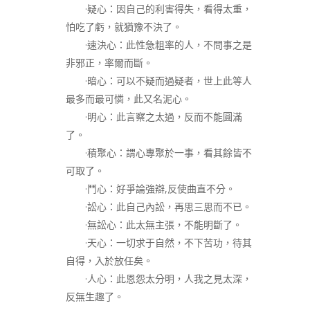
·疑心：因自己的利害得失，看得太重，
怕吃了虧，就猶豫不決了。
·速決心：此性急粗率的人，不問事之是
非邪正，率爾而斷。
·暗心：可以不疑而過疑者，世上此等人
最多而最可憐，此又名泥心。
·明心：此言察之太過，反而不能圓滿
了。
·積聚心：謂心專聚於一事，看其餘皆不
可取了。
·鬥心：好爭論強辯,反使曲直不分。
·訟心：此自己內訟，再思三思而不已。
·無訟心：此太無主張，不能明斷了。
·天心：一切求于自然，不下苦功，待其
自得，入於放任矣。
·人心：此恩怨太分明，人我之見太深，
反無生趣了。