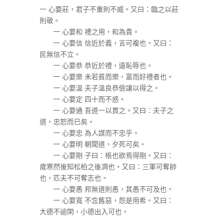
一 心要莊，君子不重則不威。又曰：臨之以莊
則敬。
一 心要和 禮之用，和為貴。
一 心要信 信近於義，言可複也。又曰：
民無信不立。
一 心要恭 恭近於禮，遠恥辱也。
一 心要樂 未若貧而樂，富而好禮者也。
一 心要溫 夫子溫良恭儉讓以得之。
一 心要定 四十而不惑。
一 心要通 吾道一以貫之。又曰：夫子之
道，忠恕而已矣。
一 心要忠 為人謀而不忠乎。
一 心要明 朝聞道，夕死可矣。
一 心要剛 子曰：棖也欲焉得剛。又曰：
歲寒然後知松柏之後凋也。又曰：三軍可奪帥
也，匹夫不可奪志也。
一 心要愚 邦無道則愚，其愚不可及也。
一 心要寬 不念舊惡，怨是用希。又曰：
大德不逾閑，小德出入可也。