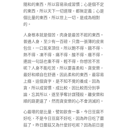
隨和的東西，所以容易染成習慣；心是個不定
的東西，所以天下一切道理，都無定義；心是
個比量的東西，所以世上一切，是成為相對
的。
人身根本就是個苦，肉身是最苦不起的東西。
普通人身，至少有一百磅，只靠一張薄的皮來
包住，一口氣來頂住。所以飽不得、餓不得、
熱不得、凍不得、痛不得、酸不得、癢不得，
連說一句話也重不得、輕不得，你想苦不苦
呢？人身不能吃苦，所以要喜柔和、貪安樂，
最好和順自在舒適，因此柔和的東西，最容易
上癮。這個貪字，是不知不覺的養成，因為
貪，所以成習慣、成比較，因比較而分別爭
論，忘其所以，遂至爭奪計謀殘殺，離安樂和
順的路更遠了，然而貪安樂的心不會消滅的。
心最壞的是比量，譬如飲食一事，今日豆腐不
好吃，不是今日豆腐不好吃，因為昨日吃了蘑
菇了。昨日蘑菇又為什麼好吃呢？因為前日是