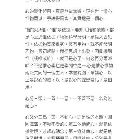
心的變化起用，真是無量無邊。現在世上惟心
惟物兩派，爭論得厲害，其實還是一個心。
“惟”是思惟，“惟”是依據。要知思惟和依據，都
是心去思惟依據。種種科學發明，是靠人去思
惟，依據物質來推究，沒有甲物，就不能發明
乙物，最初起點，還從思想上出發。因此說到
惟（或唯或維），就已是心了，何必再分兩派
呢？不過惟心學也是學問中之一.心是惟心惟物
兩派共同的一個主人，本書範圍，單講心。以
上是說心的體，以下是說心的鍠然變化，是個
用。
心分三類：一善，一惡，一不善不惡，名為無
記心。
心又分三點：第一不動心，即是性的本體，圓
圓渾渾，不動不變的；第二依他起心，就是依
據對境，才起心動念；第三遍計執心，就是執
住了對境，去種種思量，周遍計較，分別是非