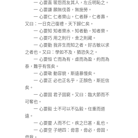
一 心要直 匿怨而友其人，左丘明恥之。
一 心要謙 願無伐善，無施勞。
一 心要仁 仁者樂山。仁者靜，仁者壽。
又曰：一日克己復禮，天下歸仁矣。
一 心要知 知者樂水。知者動，知者樂。
一 心要巧 用之則行，舍之則藏。
一 心要勤 我非生而知之者。好古敏以求
之者也。又曰：學如不及，猶恐失之。
一 心要恒 亡而為有，虛而為盈，約而為
泰，難乎有恆矣。
一 心要敬 動容貌，斯遠暴慢矣。
一 心要正 必也正名乎，正顏色，斯近信
矣。
一 心要固 君子固窮。又曰：臨大節而不
可奪也。
一 心要毅 士不可以不弘毅。任重而道
遠。
一 心要靈 人而不仁，疾之巳甚，亂也。
一 心要空 子絕四：毋意，毋必，毋固，
毋我。