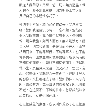
順逆人我善惡，乃至一切一切，無有窮盡。世
人的心，終不出此三點，因為對外太忙太亂，
反把自己的本體性忘記了。
性的不生不滅，和心的幻來幻去，又怎樣講
呢？譬如我閉目沉心時，一念不起，忽然見一
個人到眼前來，我心影中就有個人，這個影
像，謂自我發，則因人而有，無人則沒有，謂
自人發，則念和影像，是在我而不在人，兩物
相因而來，不能專算我，不能專算人，也不能
算是共有，因為主體究竟是誰呢？所以來時終
不知從何而來，生時終不知從何而生，所以叫
做不生。及至見人之後，忽又來了一隻虎，我
心中的影像，又轉變為一隻虎了，但剛才見人
的影像，又往哪裡去了呢？譬如物件，來必有
所，去必有方，究竟滅到何處去呢？所以叫做
不滅。在這個不生不滅的性中，忽顯鍠然幻來
幻去的心，就是這個道理。
心是個感覺的東西，所以叫作覺心；心是個最