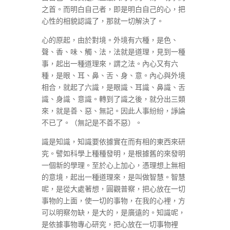
之首。而明白自己者，即是明白自己的心，把
心性的相貌認識了，那就一切解決了。
心的原起，由於對境。外境有六種，是色、
聲、香、味、觸、法，法就是道理，見到一種
事，起出一種道理來，謂之法。內心又有六
種，是眼、耳、鼻、舌、身、意。內心與外境
相合，就起了六識，是眼識、耳識、鼻識、舌
識、身識、意識。轉到了識之後，就分出三類
來，就是善、惡、無記。因此人事紛紛，諍論
不已了。（無記是不善不惡）。
識是知識，知識要依據實在而有相的東西來研
究。譬如科學上種種發明，是根據舊的來發明
一個新的學理。至於心上加心，憑理想上無相
的意境，起出一種道理來，是叫做智慧。智慧
呢，是從大處著想，圓觀普察，把心放在一切
事物的上面，使一切的事物，在我的心裡，方
可以明察勿缺，是大的，是廣遠的。知識呢，
是依據事物專心研究，把心放在一切事物裡