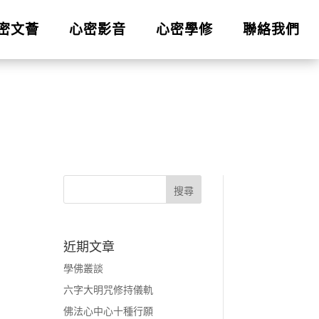
密文薈
心密影音
心密學修
聯絡我們
近期文章
學佛叢談
六字大明咒修持儀軌
佛法心中心十種行願