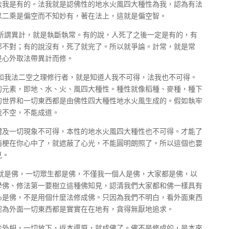
法我是有的。法我就是認佛性的地水火風四大種性為我，認為有法
以二乘是偏空而不知妙有，著在法上，這就是偏空智。
所謂異計，就是執斷執常。有的說，人死了之後一定是有的，有
那不對；有的說沒有，死了就完了。所以就爭論。計常，就是常
是心外取法帶異計而修。
和我法二空之理修行者，就是知道人我不可得，法我也不可得。
的元素，即地、水、火、風四大種性。種性就像稻種、麥種，種下
的世界和一切東西都是由佛性四大種性地水火風生成的。假如執牢
我不空，不能成道。
體及一切現象不可得，本性的地水火風四大種性也不可得。才能了
西梗在你心中了，就遮蔽了心光，不能圓明朗照了。所以這個也要
見。
就是佛，一切眾生都是佛，不僅我一個人是佛，大家都是佛，以
學佛、修法第一要樹立這種佛知見，認清我們大家都和佛一樣具有
心是佛，不是用個什麼法修成佛。只因為我們不明白，看外面東西
認為外面一切東西都是實實在在地有，貪得無厭地追求。
於外相，一切放下，返本還原，就成佛了。佛不是修成的，是本來