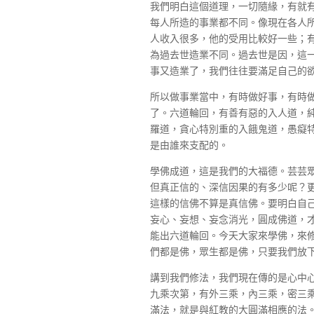
我們明白這個道理，一切隨緣，有就
每人所造的事業都不同。像現在各人
人收入很多，他的受用比較好一些；
為過去世造業不同。過去世是因，這
事又造業了，我們往往要滿足自己的
所以做事業當中，有時做好事，有時
了。六道輪回，有善有惡的入人道，
羅道，貪心特別重的入餓鬼道，愚癡
是由誰來支配的。
學佛成道，這是我們的大福德。芸芸
但真正信的、深信因果的有多少呢？
這樣的信佛不算是真信佛。要明白自
妄心、妄想、妄念消光，圓成佛道，
能出六道輪回。今天大家來學佛，來
們都是佛，眾生都是佛，只要我們放
講到我們修法，我們現在傳的是心中
九乘次第，有外三乘，內三乘，密三
滿法，就是與紅教的大圓滿相應的法