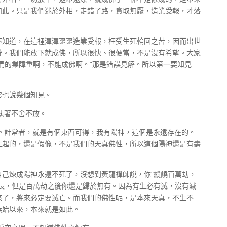
如此。只是我們迷於外相，走錯了路，貪取無厭，造業受報，才落
不知道，在這裡渾渾噩噩造業受報，枉受生死輪回之苦，因而出世
著。我們能放下就成佛，所以很快、很便當，不是沒有希望。大家
們的業障重啊，不能成佛啊。”那是錯誤見解。所以第一要知見
它也說幾個知見。
執著不舍不放。
。計常者，就是有個東西可得，我有陽神，這個是永遠存在的。
生起的，還是假像，不是我們的天真佛性，所以這個陽神還是有壽
自己煉成陽神永遠不死了，沒想到黃龍禪師說，你“縱饒百萬劫，
間長，但是百萬劫之後你還是歸於無有。因為有生必有滅，沒有滅
來了，將來必定要滅亡。而我們的佛性呢，是本來天真，不生不
無始以來，本來就是如此。