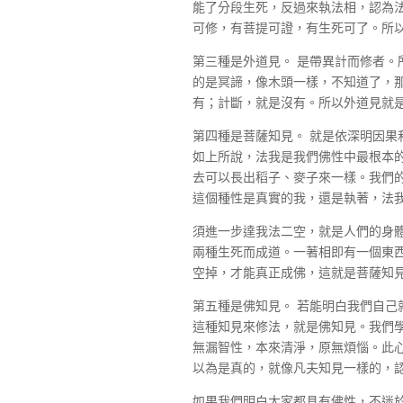
能了分段生死，反過來執法相，認為
可修，有菩提可證，有生死可了。所
第三種是外道見。 是帶異計而修者。
的是冥諦，像木頭一樣，不知道了，
有；計斷，就是沒有。所以外道見就
第四種是菩薩知見。 就是依深明因果
如上所說，法我是我們佛性中最根本
去可以長出稻子、麥子來一樣。我們
這個種性是真實的我，還是執著，法
須進一步達我法二空，就是人們的身
兩種生死而成道。一著相即有一個東
空掉，才能真正成佛，這就是菩薩知
第五種是佛知見。 若能明白我們自己
這種知見來修法，就是佛知見。我們
無漏智性，本來清淨，原無煩惱。此
以為是真的，就像凡夫知見一樣的，
如果我們明白大家都具有佛性，不迷