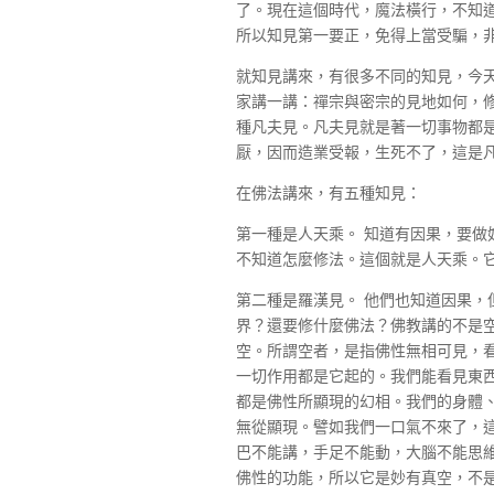
了。現在這個時代，魔法橫行，不知
所以知見第一要正，免得上當受騙，
就知見講來，有很多不同的知見，今
家講一講：禪宗與密宗的見地如何，
種凡夫見。凡夫見就是著一切事物都
厭，因而造業受報，生死不了，這是
在佛法講來，有五種知見：
第一種是人天乘。 知道有因果，要做
不知道怎麼修法。這個就是人天乘。
第二種是羅漢見。 他們也知道因果，
界？還要修什麼佛法？佛教講的不是
空。所謂空者，是指佛性無相可見，
一切作用都是它起的。我們能看見東
都是佛性所顯現的幻相。我們的身體
無從顯現。譬如我們一口氣不來了，
巴不能講，手足不能動，大腦不能思
佛性的功能，所以它是妙有真空，不