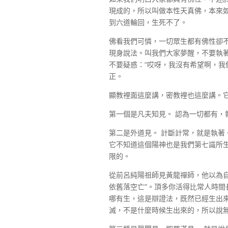
現成的，所以叫做本性天真佛，本來
到六道輪回，生死不了。
佛看我們可憐，一切眾生都有佛性卻
現身說法。叫我們大家夢醒，不要執
不要疑惑：“哎呀，我沒有希望啊，我
正。
顯教裡面這麼講，密教裡也這麼講。
第一個是凡夫知見。 認為一切都有，
第二是外道見。 計斷計常，就是執著
它不知道這個陽神也是我們第七識所
限的。
從前呂純陽祖師見黃龍禪師，他以為
依舊落空亡”。頂多你活得比常人時
哪有生，這是辯證法，既然已經生出
滅，不是什麼時候生出來的，所以說