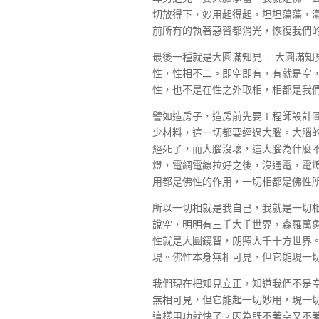
切放得下，妙用起得起，坦坦蕩蕩，
前所有的執著惡習都消光，恢復我們
最後一種就是大圓滿知見。 大圓滿知
性，性相不二。即空即有，有就是空
性，也不是在性之外取相，相都是我
譬如造房子，造房前先要工程師設計
少材料，這一切都要經過大腦。大腦
經死了，而大腦沒壞，這大腦為什麼
燈，電網電線拉好之後，沒通電，電
用都是佛性的作用，一切相都是佛性
所以一切相就是我自己，我就是一切
說空，明明有三千大千世界，森羅萬
性就是大圓鏡智，朗照大千十方世界
現。佛性本身無相可見，但它能現一
我們現在把知見立正，知道我們不是
無相可見，但它能起一切妙用，現一
這樣用功就快了。因為既不著空又不