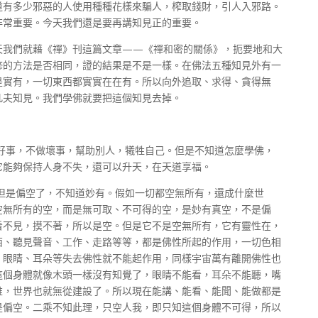
道有多少邪惡的人使用種種花樣來騙人，榨取錢財，引人入邪路。
非常重要。今天我們還是要再講知見正的重要。
天我們就藉《禪》刊這篇文章——《禪和密的關係》，扼要地和大
修的方法是否相同，證的結果是不是一樣。在佛法五種知見外有一
是實有，一切東西都實實在在有。所以向外追取、求得、貪得無
凡夫知見。我們學佛就要把這個知見去掉。
好事，不做壞事，幫助別人，犧牲自己。但是不知道怎麼學佛，
它能夠保持人身不失，還可以升天，在天道享福。
但是偏空了，不知道妙有。假如一切都空無所有，還成什麼世
空無所有的空，而是無可取、不可得的空，是妙有真空，不是偏
看不見，摸不著，所以是空。但是它不是空無所有，它有靈性在，
西、聽見聲音、工作、走路等等，都是佛性所起的作用，一切色相
、眼睛、耳朵等失去佛性就不能起作用，同樣宇宙萬有離開佛性也
這個身體就像木頭一樣沒有知覺了，眼睛不能看，耳朵不能聽，嘴
維，世界也就無從建設了。所以現在能講、能看、能聞、能做都是
是偏空。二乘不知此理，只空人我，即只知這個身體不可得，所以