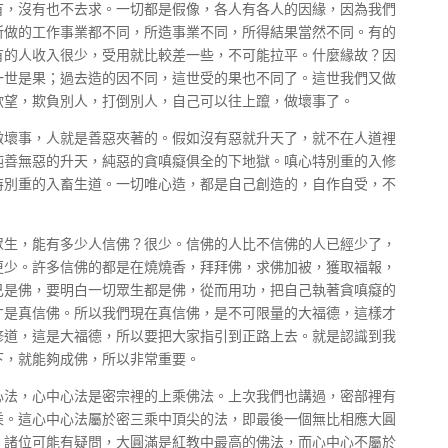
有，沒有也不去求。一切都是假像，各人有各人的因緣，因為我們
所做的工作事業都不同，所造事業不同，所得結果當然不同。有的
有的人收入很少，受用就比較差一些，不可能拉平。什麼緣故？因
一世是果；過去造的因不同，這世受的果也不同了。這世我們又做
欲望，欺負別人，打倒別人，自己可以往上躥，做壞事了。
做壞事，人就是善惡夾著的。假如沒有惡就升天了，就不在人道裡
純善無惡的升天，純惡的貪嗔癡俱全的下地獄。嗔心特別重的入修
特別重的入畜生道。一切唯心造，都是自己創造的，自作自受，不
眾生，能有多少人信佛？很少。信佛的人比不信佛的人已經少了，
更少。許多信佛的都是在燒燒香，拜拜佛，求佛加被，獲取福報，
己是佛，要明白一切眾生都是佛，從而用功，把自己執著貪嗔癡的
才是真信佛。所以我們現在真信佛，是不可限量的大福德，這樣才
修道，這是大福德，所以要把大家指引到正路上去。就是認識到我
下，就能夠成佛，所以非常重要。
心法，心中心法是密宗裡的上乘佛法。上次我們也講過，密部裡有
乘。這心中心法屬於密三乘中頂尖的法，即最後一個無比相應大圓
。諸位可能有疑問，大圓滿是紅教中最高的佛法，而心中心不屬於