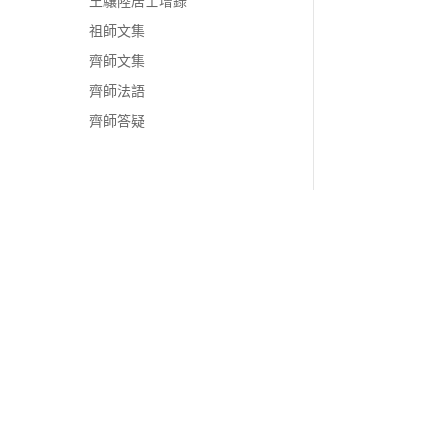
王驤陸居士增錄
祖師文集
齊師文集
齊師法語
齊師答疑