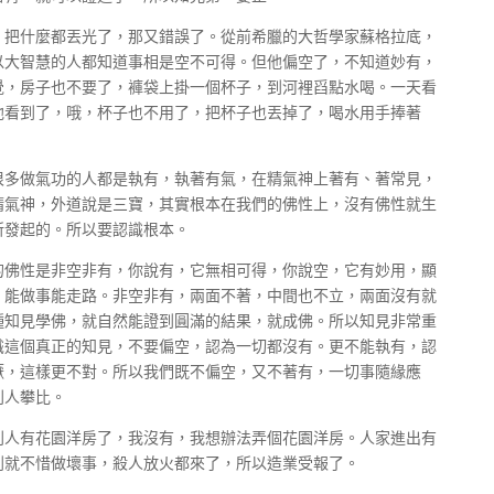
，把什麼都丟光了，那又錯誤了。從前希臘的大哲學家蘇格拉底，
以大智慧的人都知道事相是空不可得。但他偏空了，不知道妙有，
覺，房子也不要了，褲袋上掛一個杯子，到河裡舀點水喝。一天看
他看到了，哦，杯子也不用了，把杯子也丟掉了，喝水用手捧著
很多做氣功的人都是執有，執著有氣，在精氣神上著有、著常見，
精氣神，外道說是三寶，其實根本在我們的佛性上，沒有佛性就生
所發起的。所以要認識根本。
的佛性是非空非有，你說有，它無相可得，你說空，它有妙用，顯
，能做事能走路。非空非有，兩面不著，中間也不立，兩面沒有就
種知見學佛，就自然能證到圓滿的結果，就成佛。所以知見非常重
識這個真正的知見，不要偏空，認為一切都沒有。更不能執有，認
厭，這樣更不對。所以我們既不偏空，又不著有，一切事隨緣應
別人攀比。
別人有花園洋房了，我沒有，我想辦法弄個花園洋房。人家進出有
到就不惜做壞事，殺人放火都來了，所以造業受報了。