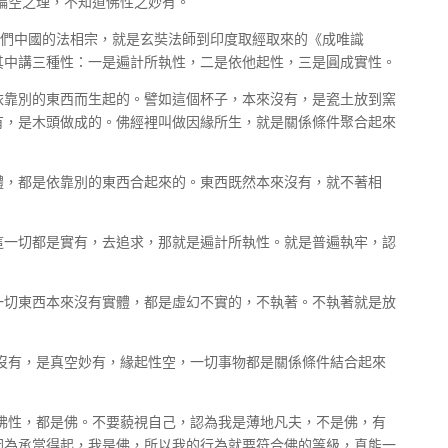
偏空之理，不知道佛性之妙有。
我們中國的法相宗，就是玄奘法師到印度取經取來的《成唯識
其中講三種性：一是遍計所執性，二是依他起性，三是圓成實性。
依靠別的東西而生起的。譬如這個杯子，本來沒有，是瓷土放到窯
有，是木頭做成的。佛經裡叫做因緣所生，就是關係條件聚合起來
體，都是依靠別的東西合起來的。東西既然本來沒有，就不著相
。
這一切都是實有，去追求，那就是遍計所執性。就是普遍執牢，認
一切東西本來沒有實體，都是虛幻不實的，不執著。不執著就是放
沒有，是真空妙有，緣起性空，一切事物都是關係條件結合起來
佛性，都是佛。不要藐視自己，認為我是薄地凡夫，不是佛，有
因為承當得起，我是佛，所以我的行為就要符合佛的等級，真能一