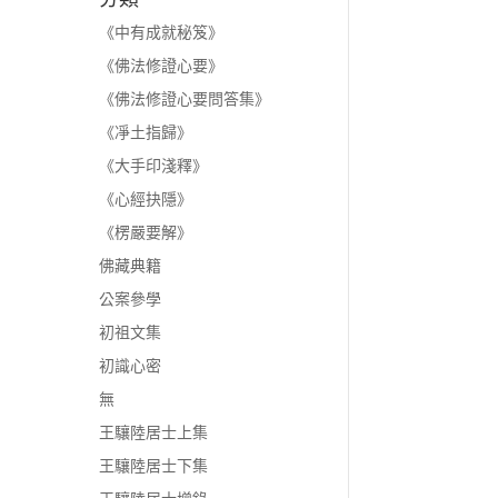
《中有成就秘笈》
《佛法修證心要》
《佛法修證心要問答集》
《凈土指歸》
《大手印淺釋》
《心經抉隱》
《楞嚴要解》
佛藏典籍
公案參學
初祖文集
初識心密
無
王驤陸居士上集
王驤陸居士下集