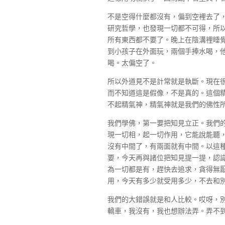
不是空得什麼都沒有，偏到空裡去了
研究哲學，也發現一切都不可得，所
所有東西都不要了。晚上在陰溝裡睡
到小孩子在外面玩，兩個手捧水喝，
喝。太偏空了。
所以外道見不是計常就是執斷。現在
而不知道這是假像，不是真的。這個
不起精氣神，精氣神就是我們的佛性
我們學佛，第一要把知見立正。我們
現一切相，起一切作用，它能說能聽
沒有中間了，有兩面就有中間。以這
要，今天再與諸位把知見提一提，認
為一切都是有，趕快去追求，貪得無
用，今天有多少就受用多少，不去和
我們的大錯誤就是和人比較。哎呀，
轎車，我沒有，我也想辦法弄。弄不