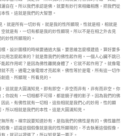
瀟灑自在。所以我們承認是佛，就要有妙行來相繼相應，把我們從
的本性，這就是我們的大智慧。
見，就是所有一切妙有，就是我的性所顯現，性就是相，相就是
，空就是有，一切有都是我的妙性顯現。所以不是在相之外去見
們的妙性所顯現的。
圖樣，設計圖樣的時候要通過大腦，要思維怎麼樣建造，算好要多
的功用怎麼起來的？就是靠我們的佛性起作用。一個人心臟不跳已
不能起作用呢？是因為佛性離開身體了，它就不起作用了。就像電
燈就不亮，通電之後電燈才亮起來。佛性等於是電，所有這一切作
所創造、所顯現、所看見的。
相，這就是大圓滿知見。即有即空，非空而非有，非有而非空。你
象；你說有，一切相都不可得，都是鏡子裡的影子。因為我們的佛
。因此，有佛性就有一切相，這些相就是我們心的妙用，性的顯
切，所以相就是我們的本性。這是大圓滿知見。
空無所有。禪宗說要知道妙有，是指我們的佛性是有的。佛性雖然
切假像。認識這個假像就是我的性所顯現的，不去執著這個假像，
著有，就可以證道了，所以知見第一要正。