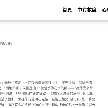
首頁
中有救度
心
修證心要》
麼？先把目標定正，然後再計畫怎樣下手，學些什麼，怎麼來修
：“因地不正，果招迂曲。”就是學佛初步的因——“為什麼來學
就不得圓滿，非但修行時要走彎路，還有誤入歧途的危險。所以知
經講了很多，怎樣修行能明心見性，見性之後怎樣保護，進一步怎
理解，所以有人給不修正法的人說些相似神奇的話，一拉就拉過去