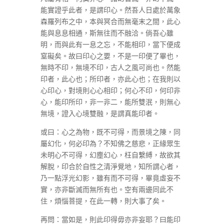
能實證乎此者，是謂印心。然吾人日處於萬象
森羅列布之中，本與冥合而無毫末之間，此心
能與息息相通，斯無往而不融洽。倘吾心雖
明，而與此有一息之忘，不能相印，當下便成
窒礙矣。故曰印心之要，不是一印便了畢也，
無時不印，無境不印，古人之風可尚也。然能
印者，此心也；所印者，亦此心也；在我則以
心印心，對境則心心相印；何心不印，何印非
心，能印所印，非一非二，能所雙泯，則無心
無境，證入心境雙融，是謂真能印者。
或曰：心之為物，既不可得，而景境之陳，同
屬幻化，何必印為？不知佛之慈悲，正緣眾生
未明心不可得，幻塵幻心，枉自繫縛，故欲其
解脫，印合於自性之清淨覺地，知所謂心者，
乃一點浮光幻影，雖有而不可得，畢竟虛妄不
實，亦非斷滅而無所有也。空有兩邊同此不
住，煩惱菩提，在此一轉，則大事了矣。
再問：當如是，則此印得毋亦非妄耶？曰能印