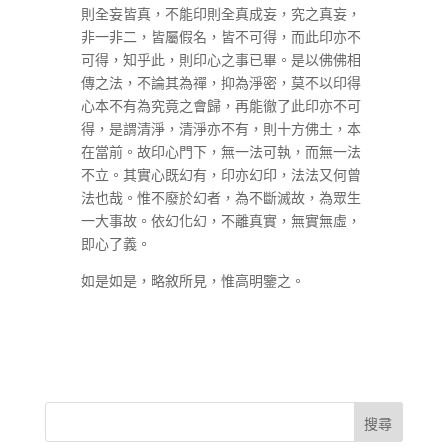
則全妄皆真，不能印則全真成妄，究之真妄，
非一非二，皆屬假名，皆不可得，而此印亦不
可得，知乎此，則印心之事已畢。是以佛佛相
傳之法，不論其為禪，抑為淨密，莫不以印得
心本不有為究竟之會歸，再能徹了此印亦不可
得，是謂清淨，清淨亦不有，則十方佛土，本
在當前。故印心門下，無一法可執，而無一法
不立。其實心既幻有，印亦幻印，法法又何曾
法也哉。惟不廢於幻者，為不斷滅故，為眾生
一大事故。依幻化幻，不離真實，無實無虛，
即心了義。
如是如是，略敘所見，惟高明鑒之。