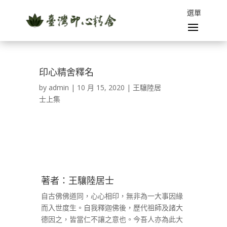
印心精舍釋名
by
admin
|
10 月 15, 2020
|
王驤陸居
士上集
著者：王驤陸居士
自古佛佛道同，心心相印，無非為一大事因緣
而入世度生。自我釋迦佛後，歷代祖師及諸大
德因之，皆當仁不讓之意也。今吾人亦為此大