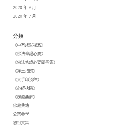
2020 年 9 月
2020 年 7 月
分類
《中有成就秘笈》
《佛法修證心要》
《佛法修證心要問答集》
《凈土指歸》
《大手印淺釋》
《心經抉隱》
《楞嚴要解》
佛藏典籍
公案參學
初祖文集