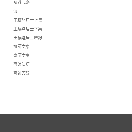
初識心密
無
王驤陸居士上集
王驤陸居士下集
王驤陸居士增錄
祖師文集
齊師文集
齊師法語
齊師答疑