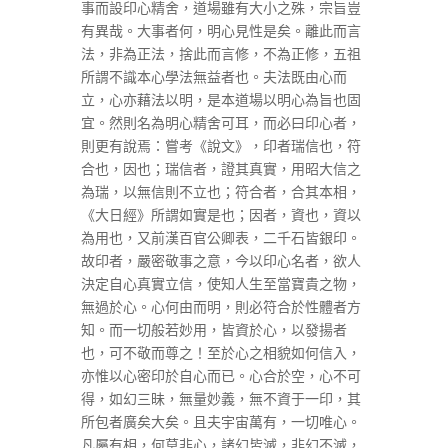
事而設印心精舍，道場雖有大小之殊，宗旨豈
有異哉。大事者何，明心見性是矣。離此而言
法，非為正法，捨此而言修，不為正修，五祖
所謂不識本心學法無益者也。夫法既由心而
立，心亦藉法以明，是本道場以明心為旨也固
宜。然則名為明心精舍可耳，而必曰印心者，
則更有說焉：嘗考《說文》，印者瑞信也，符
合也，因也；瑞信者，證其真實，用昭大信之
為瑞，以無信則不立也；符合者，合其本相，
《大日經》所謂如實是也；因者，資也，資以
為用也，又前漢百官公卿表，二千石皆銀印。
故印者，嚴密敬事之意，今以印心名者，欲人
決定自心真實立信，使知人生至當寶貴之物，
無過於心。心何由而明，則必符合於性體者方
知。而一切般若妙用，皆資於心，以發揚者
也，可不敬而尊之！至於心之相貌如何信入，
亦惟以心密印於自心而已。心合於空，心不可
得，如幻三昧，無量妙義，無不資于一印，其
所包者廣矣大矣。且夫宇宙萬有，一切唯心。
凡屬有相，何莫非心，諸幻皆滅，非幻不滅，