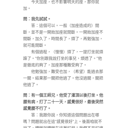
今天加座，也不影響明天的座，那你就
加。
問：我先試試。
答：這個可以。一般（加座造成的）間
斷，並不是一開始加座就間斷。一開始加座不
間斷，加久了，時間長了，煩了，再勉強加，
就可能間斷。
有個過程，（慢慢）煩了，一提打坐就煩
躁了。“你別跟我說打坐的事兒，煩透了。”他
是徹底的夠了，加座那種難受夠了。
他勉強加，難受也加，（希望）能過去那
一關。結果那一關把他過了。他沒過關，關把
他過了。
問：有一個王師兄，他受了灌頂以後打坐。他
腰有病，打了二十一天，感覺很好，最後突然
感覺腰不行了。
答：我跟你說，你知道這個問題出在哪
嗎？問題就出在這“感覺很好”上。後面咱就不
說了。糟糕就糟糕在這著好相！我們不是好壞