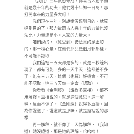
（我們）三年就想修成，你看古人動不動
就是幾十年的功夫，他們幾十年如一日啊！那
打開本來的力量多大呀！
我們現在三年，別說還沒達到目的，就算
達到目的了，那力量跟古人幾十年的力量也沒
法比，力量還是小。人家的力量大。
咱們說的，（感受到）諸法真的是虛幻
的，那一種心量，在他們那兒幾個月都那樣，
不可能不認取。
我們這裡三五天都是多的，就是三秒鐘出
現了，都有可能。多的一天半天，這都差不多
了。能有三五天，這個（也算）好機會。不可
能不認取，這三五天你一定會（認取）。
你看看《金剛經》（說得多直接），都不
用解釋。直接說的，就是這個意思。這一解
釋，反而不像了。《金剛經》說得多直接，因
為你證道了。證道就是那味，就是經裡說的那
樣。
再一解釋，就不像了。因為解釋，（我知
道）她沒證道，那是她的理解。哈哈哈！