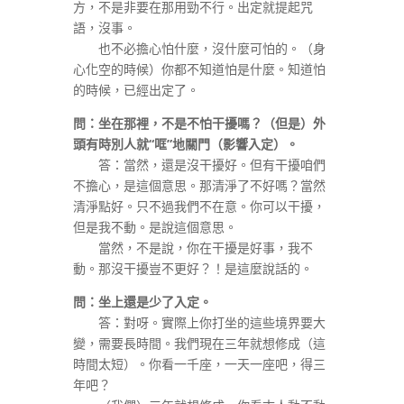
方，不是非要在那用勁不行。出定就提起咒
語，沒事。
也不必擔心怕什麼，沒什麼可怕的。（身
心化空的時候）你都不知道怕是什麼。知道怕
的時候，已經出定了。
問：坐在那裡，不是不怕干擾嗎？（但是）外
頭有時別人就
“
哐
”
地關門（影響入定）。
答：當然，還是沒干擾好。但有干擾咱們
不擔心，是這個意思。那清淨了不好嗎？當然
清淨點好。只不過我們不在意。你可以干擾，
但是我不動。是說這個意思。
當然，不是說，你在干擾是好事，我不
動。那沒干擾豈不更好？！是這麼說話的。
問：坐上還是少了入定。
答：對呀。實際上你打坐的這些境界要大
變，需要長時間。我們現在三年就想修成（這
時間太短）。你看一千座，一天一座吧，得三
年吧？