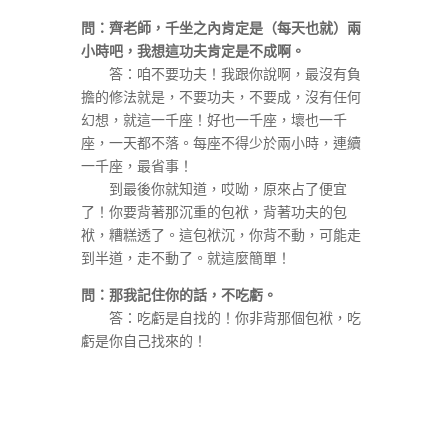
問：齊老師，千坐之內肯定是（每天也就）兩
小時吧，我想這功夫肯定是不成啊。
答：咱不要功夫！我跟你說啊，最沒有負
擔的修法就是，不要功夫，不要成，沒有任何
幻想，就這一千座！好也一千座，壞也一千
座，一天都不落。每座不得少於兩小時，連續
一千座，最省事！
到最後你就知道，哎呦，原來占了便宜
了！你要背著那沉重的包袱，背著功夫的包
袱，糟糕透了。這包袱沉，你背不動，可能走
到半道，走不動了。就這麼簡單！
問：那我記住你的話，不吃虧。
答：吃虧是自找的！你非背那個包袱，吃
虧是你自己找來的！