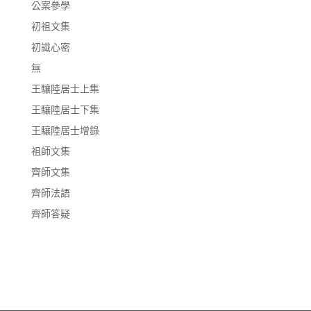
公案參學
初祖文集
初識心密
無
王驤陸居士上集
王驤陸居士下集
王驤陸居士增錄
祖師文集
齊師文集
齊師法語
齊師答疑