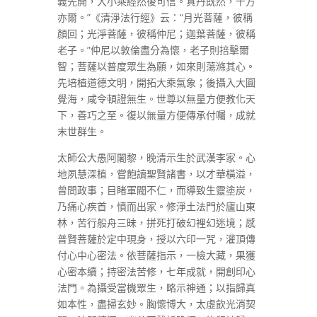
義先開，大小乘經然後可信。真丹既然，十方
亦爾。”《清淨法行經》云：“月光菩薩，彼稱
顏回；光淨菩薩，彼稱仲尼；迦葉菩薩，彼稱
老子。”仲尼以敦倫盡分為懷，老子則掊擊爾
智；菩薩以普度眾生為願，如來則蕩滌其心。
先培植道德文明，開拓大乘氣象；後攝入大圓
覺海，咸令頓證無生。世尊以無量方便教化天
下，善巧之至。復以無量方便傳承付囑，成就
末世群生。
太師公大愚阿闍黎，晚清示生於武漢李家。心
地夙慧深植，嘗飽讀聖賢諸書，以才華橫溢，
曾問政事；目睹軍閥不仁，而導致生靈塗炭，
乃痛心疾首，憤而出家。修淨土法門於廬山東
林，苦行般舟三昧，拼死打破幻裡幻迷境；感
普賢菩薩於定中現身，授以六印一咒，灌頂傳
付心中心密法。依菩薩指示，一檢大藏，果獲
心密本續；持密法苦修，七年成就，開創印心
法門。為攝受當機眾生，略示神通；以指歸真
如本性，盡掃玄妙。胸懷博大，太虛飲光消契