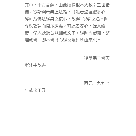
其中。十方菩薩，由此啟揚根本大教；三世諸
佛，從斯開示無上法輪。《般若波羅蜜多心
經》乃佛法經典之核心，故得“心經”之名。師
尊應敦請而開示經義，有聽者發心，錄入磁
帶；學人聽錄音以翻成文字，經師尊審閱，整
理成書。即本書《心經抉隱》所由來也。
後學弟子齊志
軍沐手敬書
西元一九九七
年歲次丁丑