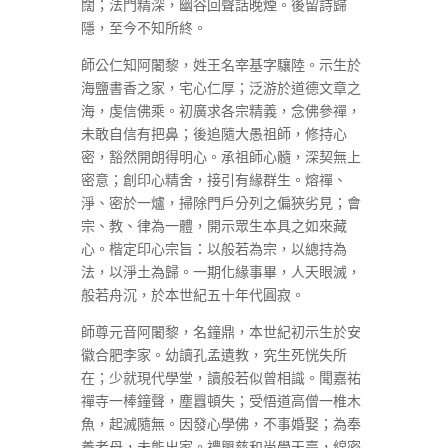
闊；法門精深，幽谷回聲話晚煙。後留詩歸
隱，至今不知所終。
師公仁知阿闍黎，姓王名宰基字驤陸。示生於
海鹽書香之家，宅心仁厚；泛游於道德文章之
海，虔信佛乘。初廣求各宗精義，念佛參禪，
未敢自信有把鼻；後追隨大愚祖師，修持心
密，豁然開朗得明心。承祖師心髓，深契無上
密意；創印心精舍，接引有緣群生。熔禪、
淨、密於一爐，掃除門戶分列之偏狹劣見；會
宗、教、律為一體，開示眾生本具之如來藏
心。楷定印心宗旨：以般若為宗，以總持為
法，以淨土為歸。一期化緣事畢，人天眼滅，
般若舟沉，於本世紀五十年代圓寂。
師尊元音阿闍黎，名鐘鼎，本世紀初示生於安
徽合肥李家。幼讀孔孟遺教，究生死恍失所
在；少就現代學堂，讀般若似曾相識。聞嘉祐
禪寺一棒鐘聲，塵囂頓失；受悟道高僧一椎木
魚，起滅隨無。因發心學佛，不事婚娶；為奉
養老母，未能出家。禮興慈和尚學天臺，綿密