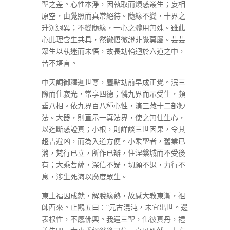
聖之差。心性本淨，因執取而煩惑叢生；妄相
原空，由覺照而真常絕待。隨緣不變，十界之
升沉迥異；不變隨緣，一心之體用無殊。雖此
心此理含生共具，然徹悟徹證非覺莫屬。芸芸
眾生以執迷而未悟，故長劫輪迴於六道之中，
苦不堪言。
中天調御釋迦世尊，塵點劫前早成正覺。泯三
際而住寂光，常享四德；憐九界而示受生，頻
垂八相。依九界百八種心性，演三藏十二部妙
法。大器，則直示一真法界，使之無住生心，
以迄斷惑證真；小根，則詳談三世因果，令其
趨吉避凶，而為入道方便。小乘聖者，舊業已
消，梵行已立，所作已辦，住涅槃城而不受後
有；大乘菩薩，深信不疑，切願不退，力行不
息，涉生死海以廣度眾生。
東土福因成就，解脫緣熟，故感大教東漸，祖
師西來。止觀五曰：“元古混沌，未宜出世。邊
表根性，不感佛興。我遣三聖，化彼真丹，禮