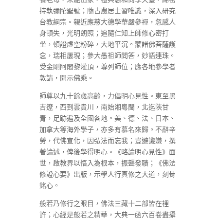
持執彌陀聖號；隨古農居士習唯識，深入研究
台教綱宗。親近應慈大德學華嚴參禪，忽感人
身頓失，光明朗照；追隨仁知上師修心密打
坐，頓證虛空粉碎，大地平沉。蒙諸佛菩薩護
念，瑞相屢現；參大愚祖師問答，妙語連珠。
受金剛阿闍黎灌頂，尊列師位；應各地參學者
敦請，開示佛乘。
師尊以九十餘歲高齡，力倡明心見性。東至黑
吉遼，西到雲貴川，南始湘粵閩，北迄陝甘
青，足跡遍及全國各地。美、德、法、日本、
加拿大等海外學子，亦多有慕名來歸。不辭辛
勞，代佛宣化，因弘法而忘我；豈避譏嫌，撰
著論述，俾後學得明心。《略論明心見性》面
世，啟教界以悟入為根本，振聾發聵；《佛法
修證心要》出版，示學人行真修之大道，刻骨
銘心。
般若乃修行之眼目，佛法三藏十二部皆在裡
許；心經是般若之精華，大典一函六百卷盡攝