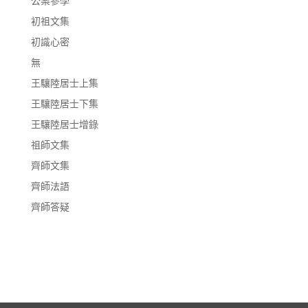
公案參學
初祖文集
初識心密
無
王驤陸居士上集
王驤陸居士下集
王驤陸居士增錄
祖師文集
齊師文集
齊師法語
齊師答疑