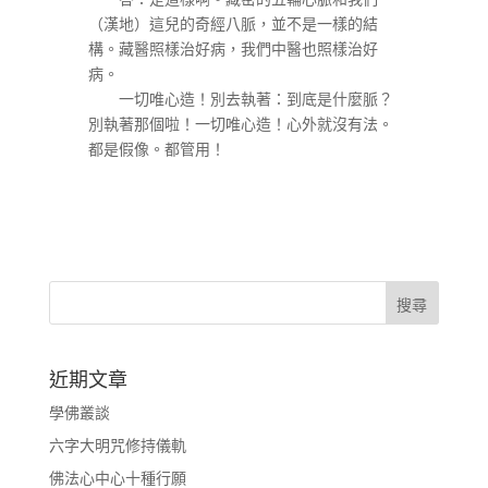
（漢地）這兒的奇經八脈，並不是一樣的結
構。藏醫照樣治好病，我們中醫也照樣治好
病。
一切唯心造！別去執著：到底是什麼脈？
別執著那個啦！一切唯心造！心外就沒有法。
都是假像。都管用！
近期文章
學佛叢談
六字大明咒修持儀軌
佛法心中心十種行願