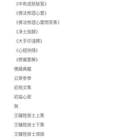
《中有成就秘笈》
《佛法修證心要》
《佛法修證心要問答集》
《凈土指歸》
《大手印淺釋》
《心經抉隱》
《楞嚴要解》
佛藏典籍
公案參學
初祖文集
初識心密
無
王驤陸居士上集
王驤陸居士下集
王驤陸居士增錄