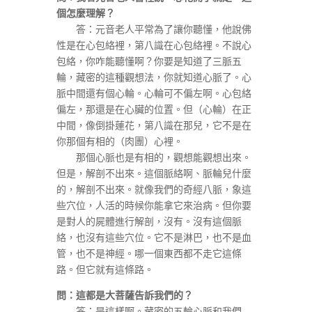
個怎麼理解？
答：元音老人平常為了讓你聽懂，他說佛
性是在心包絡裡，第八識在心包絡裡。不說心
包絡，你咋能聽懂啊？你要是知道了三脈五
輪，藏密的這種觀想法，你就知道心脈了。心
脈中間還有個心輪。心輪可不偏左啊。心包絡
偏左，那還是在心臟的位置。但（心輪）在正
中間，像倒掛蓮花，第八識在那兒，它不是在
你那個有相的（肉團）心裡。
那個心脈也是有相的，觀想能觀想出來。
但是，解剖不出來。這個脈絡啊、脈輪兒什麼
的，解剖不出來。就像我們的奇經八脈，象這
些穴位，人活的時候你能拿它來治病。但你要
是對人的屍體進行解剖，沒有。沒有這個脈
絡，也沒有這些穴位。它不是淋巴，也不是血
管，也不是神經。哪一個東西都不走它這條
路。但它就有這條路。
問：這都是大菩薩告訴我們的？
答：是這樣啊。藏密的五輪心脈和我們