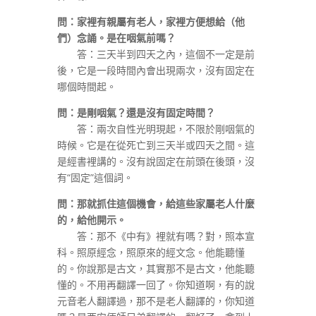
問：家裡有親屬有老人，家裡方便想給（他
們）念誦。是在咽氣前嗎？
答：三天半到四天之內，這個不一定是前
後，它是一段時間內會出現兩次，沒有固定在
哪個時間起。
問：是剛咽氣？還是沒有固定時間？
答：兩次自性光明現起，不限於剛咽氣的
時候。它是在從死亡到三天半或四天之間。這
是經書裡講的。沒有說固定在前頭在後頭，沒
有“固定”這個詞。
問：那就抓住這個機會，給這些家屬老人什麼
的，給他開示。
答：那不《中有》裡就有嗎？對，照本宣
科。照原經念，照原來的經文念。他能聽懂
的。你說那是古文，其實那不是古文，他能聽
懂的。不用再翻譯一回了。你知道啊，有的說
元音老人翻譯過，那不是老人翻譯的，你知道