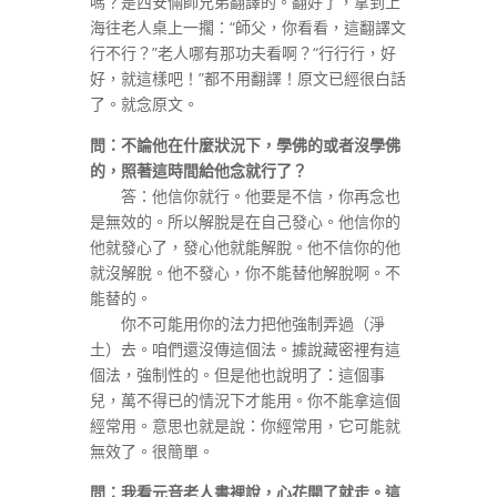
嗎？是西安倆師兄弟翻譯的。翻好了，拿到上
海往老人桌上一擱：“師父，你看看，這翻譯文
行不行？”老人哪有那功夫看啊？“行行行，好
好，就這樣吧！”都不用翻譯！原文已經很白話
了。就念原文。
問：不論他在什麼狀況下，學佛的或者沒學佛
的，照著這時間給他念就行了？
答：他信你就行。他要是不信，你再念也
是無效的。所以解脫是在自己發心。他信你的
他就發心了，發心他就能解脫。他不信你的他
就沒解脫。他不發心，你不能替他解脫啊。不
能替的。
你不可能用你的法力把他強制弄過（淨
土）去。咱們還沒傳這個法。據說藏密裡有這
個法，強制性的。但是他也說明了：這個事
兒，萬不得已的情況下才能用。你不能拿這個
經常用。意思也就是說：你經常用，它可能就
無效了。很簡單。
問：我看元音老人書裡說，心花開了就走。這