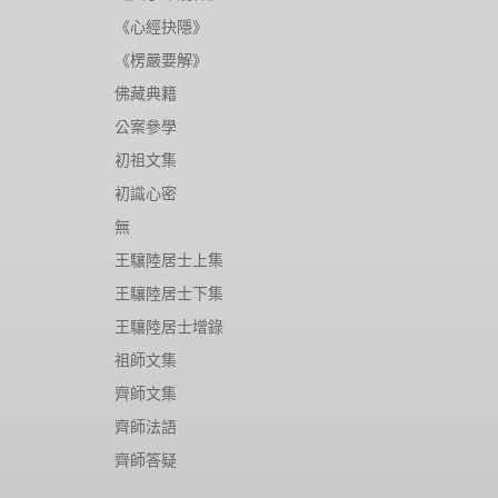
《心經抉隱》
《楞嚴要解》
佛藏典籍
公案參學
初祖文集
初識心密
無
王驤陸居士上集
王驤陸居士下集
王驤陸居士增錄
祖師文集
齊師文集
齊師法語
齊師答疑