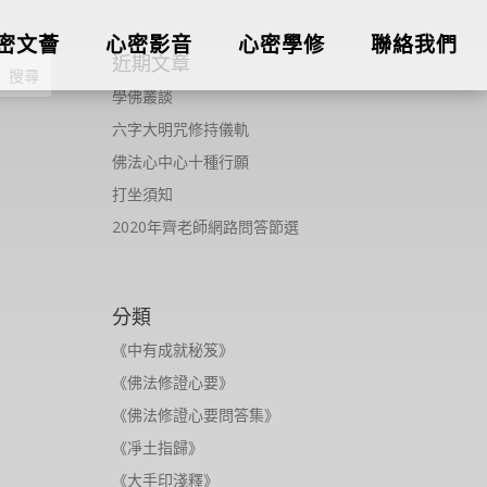
密文薈
心密影音
心密學修
聯絡我們
近期文章
學佛叢談
六字大明咒修持儀軌
佛法心中心十種行願
打坐須知
2020年齊老師網路問答節選
分類
《中有成就秘笈》
《佛法修證心要》
《佛法修證心要問答集》
《凈土指歸》
《大手印淺釋》