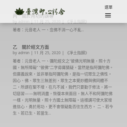
丙 關於用功的誤導
by
admin
|
11 月 25, 2020
|
《凈土指歸》
著者：元音老人 一、念佛不消一心不亂...
乙 關於經文方面
by
admin
|
11 月 25, 2020
|
《凈土指歸》
著者：元音老人 一、彌陀經文之“彼佛光明無量，照十方
國，無所障礙” “彼佛”二字毋庸猜疑，當然是指阿彌陀佛。
但廣義說來，並非單指阿彌陀佛，是指一切眾生之佛性。
因心、佛、眾生三無差別，眾生之本覺妙體與佛同體不
二，所謂在聖不增，在凡不減，我們只要勤于修法，將一
切惡習——無明消盡，恢復本來面目，無人不和阿彌陀佛
一樣，光明無量，照十方國土無障礙。這樣講可使大家增
進信心，勇於用功，更不會懷疑能否往生西方。 二、若今
生、若已生、若當生...