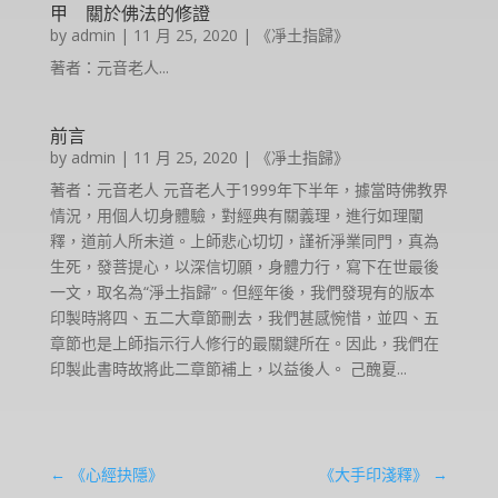
甲 關於佛法的修證
by
admin
|
11 月 25, 2020
|
《凈土指歸》
著者：元音老人...
前言
by
admin
|
11 月 25, 2020
|
《凈土指歸》
著者：元音老人 元音老人于1999年下半年，據當時佛教界
情況，用個人切身體驗，對經典有關義理，進行如理闡
釋，道前人所未道。上師悲心切切，謹祈淨業同門，真為
生死，發菩提心，以深信切願，身體力行，寫下在世最後
一文，取名為“淨土指歸”。但經年後，我們發現有的版本
印製時將四、五二大章節刪去，我們甚感惋惜，並四、五
章節也是上師指示行人修行的最關鍵所在。因此，我們在
印製此書時故將此二章節補上，以益後人。 己醜夏...
←
《心經抉隱》
《大手印淺釋》
→