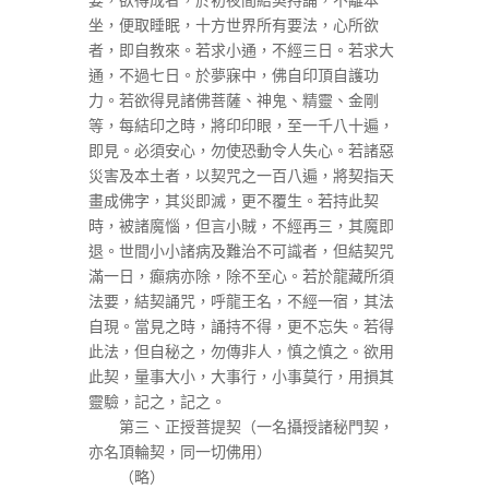
坐，便取睡眠，十方世界所有要法，心所欲
者，即自教來。若求小通，不經三日。若求大
通，不過七日。於夢寐中，佛自印頂自護功
力。若欲得見諸佛菩薩、神鬼、精靈、金剛
等，每結印之時，將印印眼，至一千八十遍，
即見。必須安心，勿使恐動令人失心。若諸惡
災害及本土者，以契咒之一百八遍，將契指天
畫成佛字，其災即滅，更不覆生。若持此契
時，被諸魔惱，但言小賊，不經再三，其魔即
退。世間小小諸病及難治不可識者，但結契咒
滿一日，癲病亦除，除不至心。若於龍藏所須
法要，結契誦咒，呼龍王名，不經一宿，其法
自現。當見之時，誦持不得，更不忘失。若得
此法，但自秘之，勿傳非人，慎之慎之。欲用
此契，量事大小，大事行，小事莫行，用損其
靈驗，記之，記之。
第三、正授菩提契（一名攝授諸秘門契，
亦名頂輪契，同一切佛用）
（略）