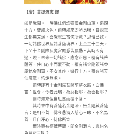
【唐】菩提流志 譯
如是我聞。一時佛住俱焰彌國金剛山頂，遍觀
十方，皆如火色。爾時如來即噓長嘆，普視眾
生都無差途。善哉眾生當何所救？思惟已訖，
一切諸佛世界及諸菩薩境界，上至三十三天，
下至十金剛際及魔宮殿悉皆震動。其時即有
過、現、未來一切諸佛，應念正思。覆有諸菩
薩等，住自心中而覆不動。覆有諸金剛領諸眷
屬執金剛事，不安其座，遊行十方。覆有諸天
仙魔眾，怖走無處。
爾時即有十金剛藏菩薩前整衣服，白佛
言：世尊，今者此瑞，為惡相耶，為善相耶？
爾時如來但自思念而覆不答。
其時會中有菩薩名金剛湣，告金剛藏菩薩
言：是相不善。佛今悲湣入慈心三昧，不名為
善。且自凈心，待佛所宣。
爾時覆有德藏菩薩，問金剛湣言：雲何名
為慈悲三昧？