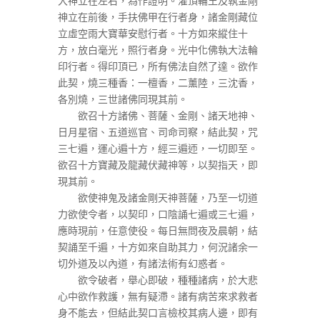
大神立在左右，為作證明。灌頂輪王及執金剛
神立在前後，手扶佛甲在行者身，諸金剛藏位
立虛空雨大寶華安慰行者。十方如來縱住十
方，放白毫光，照行者身。光中化佛執大法輪
印行者。得印頂已，所有佛法自然了達。欲作
此契，燒三種香：一檀香，二薰陸，三沈香，
各別燒，三世諸佛同現其前。
欲召十方諸佛、菩薩、金剛、諸天地神、
日月星宿、五道巡官、司命司察，結此契，咒
三七遍，運心遍十方，經三遍迊，一切即至。
欲召十方寶藏及龍藏伏藏神等，以契指天，即
現其前。
欲使神鬼及諸金剛天神菩薩，乃至一切道
力欲使令者，以契印，口陰誦七遍或三七遍，
應時現前，任意使役。每日無問夜及晨朝，結
契誦至千遍，十方如來自助其力，何況諸余一
切外道及以內道，有諸法術有幻惑者。
欲令破者，舉心即破，種種諸病，於大悲
心中欲作救護，無有疑滯。諸有病苦來求救者
身不能去，但結此契口言檢校其病人邊，即有