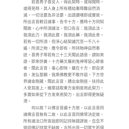
若善男子善女人，得此契時，或得聞時，
或得見時，其人身上所有積劫重障難自然消
滅，一切法要及非法要，出語讚嘆即成實故。
所出言音敕召諸事，告令十方，應時十方同知
聞故。心中所須諸法，但口告言：我須此法，
我須此力，我須此寶，我須此藥，我須此食。
若有一切所須，但凈心結契誦咒至一千八十
遍，所須之物，應令即有，所持物神自然奉
送。善男子等若有三十三天聞此語音，謂如來
語，即來供養。十方藥叉羅剎鬼神等惡心磣害
者，聞此言音，毒心即除。雖在十方，即自求
哀，发弘誓願，我乘佛教更不敢作惡。下方世
界諸金剛藏，聞此言音，踴出金剛座，扶持此
人安其座上。維摩詰取東方金剛座用此契力，
多寶如來從下方发來用契力，出言即得更無疑
滯。
何以故？以佛言音遍十方故，以此言音同
諸佛言音無有二故，以此言音同佛常決定故，
所有諸法口所宣說即同記持無錯謬故，念念不
退同佛記持常不缺故，言所出音一切眾生若得