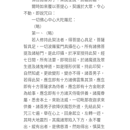
爾時如來覆以菩提心，契護於大眾，令心
不動，即說咒曰：
一切佛心中心大陀羅尼：
（略）
第一、（略）
若人修持此契法者，得菩提心具足，菩薩
智具足，一切波羅蜜門具攝在心。所有諸佛菩
提及諸秘門，是此印攝。於凈室授持此契，經
七日間，所有法要，即現目前。於諸魔道及眾
生道及諸鬼神道，如是隱形伏匿。持此印契，
自然知處。更欲變形，變亦不得。諸善男子，
若得此契，應念即有十方諸佛雲集其頂，應念
即有十方菩薩求為侍者，應念即有十方金剛求
為給事，應念即有十方諸天侍衛供養。諸魔眷
屬，悉舍本土，來助法威。一切毗那夜迦求來
供養。諸善男子欲降伏魔怨外道，先結此契，
咒三七遍，舉在心上，回身起立，左轉一迊。
其時大地震烈，其魔諸眾陷入下方，永不覆
出。縱有出者，是佛慈湣。然始得出，慎莫生