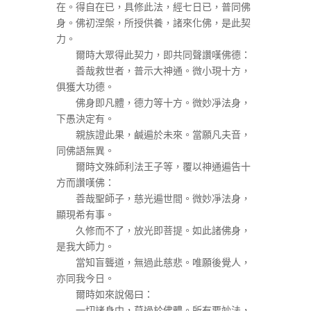
在。得自在已，具修此法，經七日已，普同佛
身。佛初涅槃，所授供養，諸來化佛，是此契
力。
爾時大眾得此契力，即共同聲讚嘆佛德：
善哉救世者，普示大神通。微小現十方，
俱獲大功德。
佛身即凡體，德力等十方。微妙凈法身，
下愚決定有。
親族證此果，鹹遍於未來。當願凡夫音，
同佛語無異。
爾時文殊師利法王子等，覆以神通遍告十
方而讚嘆佛：
善哉聖師子，慈光遍世間。微妙凈法身，
顯現希有事。
久修而不了，放光即菩提。如此諸佛身，
是我大師力。
當知盲聾道，無過此慈悲。唯願後覺人，
亦同我今日。
爾時如來說偈曰：
一切諸身中，莫過於佛體。所有要妙法，