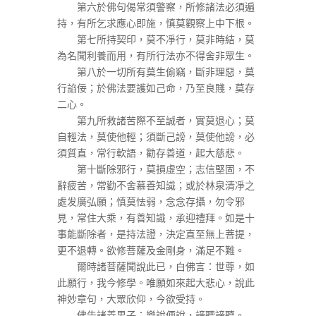
第六於佛句偈常須警察，所修諸法必須遍
持，有所乞求應心即施，慎莫觀察上中下根。
第七所持契印，莫不凈行，莫非時結，莫
為名聞利養而用，有所行法亦不得舍非眾生。
第八於一切所有莫生偷竊，斷非理惡，莫
行諂佞；於佛法要護如己命，乃至良賤，莫存
二心。
第九所救諸苦際不至誠者，實莫退心；莫
自輕法，莫使他輕；須斷己謗，莫使他謗，必
須質直，常行軟語，勸存善道，起大慈悲。
第十斷除邪行，莫損虛空；志信堅固，不
辭疲苦，常勸不舍慕善知識；或於林泉清凈之
處发廣弘願；慎莫怯弱，念念存攝，勿令邪
見，常住大乘，有善知識，承迎禮拜。如是十
事能斷除者，是持法證，決定直至無上菩提，
更不退轉。欲修菩薩及金剛身，滿足不難。
爾時諸菩薩聞說此已，白佛言：世尊，如
此願行，我今修學。唯願如來起大悲心，說此
神妙章句，大眾欣仰，今欲受持。
佛告諸善男子：樂說便說，諦聽諦聽。