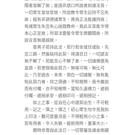
聞者皆解了故；是語非語口所說者如諸法音，
一切眾生皆信受故，所說教令眾生記持不忘失
故；縱有非語使諸眾生，將為正法能護持故；
有諸眾生失念失心說錯教命，我此言音能令得
本心正定故；所習法要能令眾生樂聽聞故，所
說言音無違越故。
善男子若持此法，若行若坐或住或臥，先
念三歸，然後結持此契，得滿百日，一切語言
無不解了。若能至心不解了者，一切諸佛便為
妄語。若使我喻此契力，無喻可喻，無比可
比，乃至過去、未來、現在一切諸聖，無有能
知此契力者，持之得通，不知根際。我今雖說
而有付囑，亦不知根際。當知久遠佛力，遞相
付囑，遞相承受，遞相印可，遞相授記。
如上之事，從自在心中語契出生，不可輕
用。記之，慎之！慎之！初心眾生勿令見我如
上印法，難可度量消息，不得輕用小小之事。
若有用者，令人失驗。縱欲用時，量事大小。
爾時世尊說此法已，一切菩薩及諸金剛藏