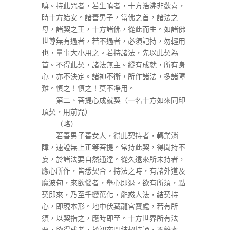
嗔。持此咒者，若生嗔者，十方浩沸非歡喜，
時十方始安。諸善男子，當佛之首，諸法之
母，諸契之王，十方諸佛，從此而生。如諸佛
世尊無有過者，若不過者，必須記持，勿輕用
也，量事大小用之。若持諸法，先以此契為
首。不得此契，諸法無主。縱有成就，所有身
心，亦不決定。諸神不衛，所作諸法，多諸障
難。慎之！慎之！莫不凈用。
第二、菩提心成就契（一名十方如來同印
頂契，用前咒）
（略）
若善男子善女人，得此契持者，轉業消
障，速證無上正等菩提。常持此契，得聞持不
妄，於諸法要自然通達。從久遠來所未持者，
應心所作，皆悉契合。持法之時，有諸外道及
魔波旬，來欲惱者，舉心即退。欲有所須，點
契即來，乃至千變萬化，能惑人法，結契持
心，即現本形。地中伏藏龍宮寶處，若有所
須，以契指之，應時即至。十方世界所有法
要，欲得成者，於初夜間結契持誦，不離本