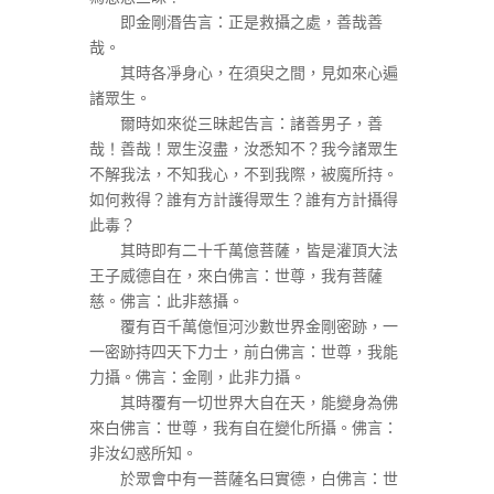
即金剛湣告言：正是救攝之處，善哉善
哉。
其時各凈身心，在須臾之間，見如來心遍
諸眾生。
爾時如來從三昧起告言：諸善男子，善
哉！善哉！眾生沒盡，汝悉知不？我今諸眾生
不解我法，不知我心，不到我際，被魔所持。
如何救得？誰有方計護得眾生？誰有方計攝得
此毒？
其時即有二十千萬億菩薩，皆是灌頂大法
王子威德自在，來白佛言：世尊，我有菩薩
慈。佛言：此非慈攝。
覆有百千萬億恒河沙數世界金剛密跡，一
一密跡持四天下力士，前白佛言：世尊，我能
力攝。佛言：金剛，此非力攝。
其時覆有一切世界大自在天，能變身為佛
來白佛言：世尊，我有自在變化所攝。佛言：
非汝幻惑所知。
於眾會中有一菩薩名曰實德，白佛言：世