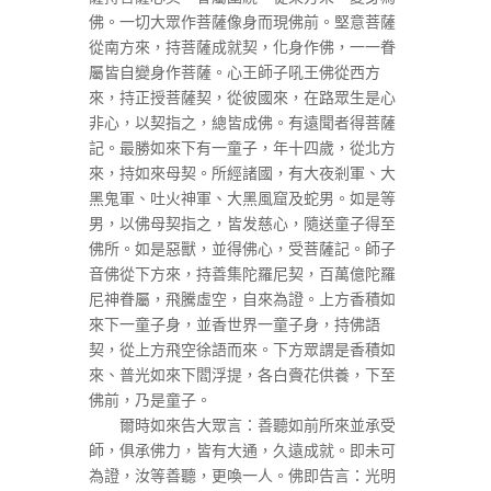
佛。一切大眾作菩薩像身而現佛前。堅意菩薩
從南方來，持菩薩成就契，化身作佛，一一眷
屬皆自變身作菩薩。心王師子吼王佛從西方
來，持正授菩薩契，從彼國來，在路眾生是心
非心，以契指之，總皆成佛。有遠聞者得菩薩
記。最勝如來下有一童子，年十四歲，從北方
來，持如來母契。所經諸國，有大夜剎軍、大
黑鬼軍、吐火神軍、大黑風窟及蛇男。如是等
男，以佛母契指之，皆发慈心，隨送童子得至
佛所。如是惡獸，並得佛心，受菩薩記。師子
音佛從下方來，持善集陀羅尼契，百萬億陀羅
尼神眷屬，飛騰虛空，自來為證。上方香積如
來下一童子身，並香世界一童子身，持佛語
契，從上方飛空徐語而來。下方眾謂是香積如
來、普光如來下閻浮提，各白賫花供養，下至
佛前，乃是童子。
爾時如來告大眾言：善聽如前所來並承受
師，俱承佛力，皆有大通，久遠成就。即未可
為證，汝等善聽，更喚一人。佛即告言：光明