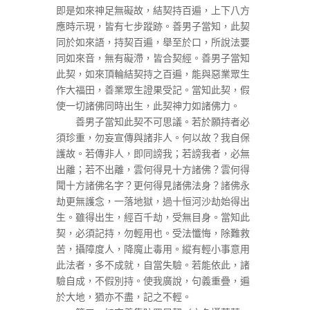
即是如來神足無礙故，結契持百遍，上下八方
應時示現，皆有七步蹤跡。善男子當知，此契
同於如來語，持契百遍，舉至於口，所說法要
同如來音，無有礙滯，皆合契經。善男子當知
此契，如來頂輪結契持之百遍，能與惡業眾生
作大福田，善業眾生證果受記。當知此契，假
使一切諸佛同時出生，此契神力如諸佛力。
善男子當知此契不可思議。若於願持者必
須珍重，勿妄宣傳與諸非人。何以故？我自保
護故。若傳非人，即同謗我；若謗我者，必無
出離；若不出離，雲何得見十方諸佛？雲何得
聞十方諸佛名字？更何得見諸佛法身？諸佛永
劫更無護念，一落地獄，過十恒河沙劫始得出
生。雖得出生，經百千劫，受無目身。當知此
契，必須記持，勿輕用也。受法懺悔，除難救
苦，攝障度人，降魔止毒用。縱有輕小事意用
此法者，多不成就，自當失驗。若能依此，諸
驗自成，不假別持。使我廣說，句義重疊，遍
於大地，猶亦不盡，記之不輕。