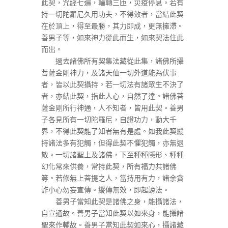
此契，咒經七遍，輪轉三匝，災疫停息。若有
持一切陀羅尼久用功夫，不得效者，當結此契
在於頂上，得至最勝，其力即成，更無擁滯。
善男子等，如來神力從此而生，如來契法住此
而出。
過去諸佛所有契集法藏從此集，諸佛所攝
菩薩金剛神力，及諸天仙一切外道能為伏事
者，皆以此契攝持。若一切法有諸眾生不決了
者，亦結此契，指此人心，自然了達。諸佛菩
薩金剛所行神通，人不知者，皆用此契。善男
子各見所有一切陀羅尼，自證功力，動大千
界，不得此契能了知者無有是處。如我此契縱
持諸法多有犯觸，但得此契不懼犯觸，亦無退
散。一切諸聖上及諸佛，下至種種隱形、種種
幻化常來供養，常持此契，所有福力共諸佛
等。若修無上菩提之人，當持用有力，諸余貪
詐小心勿妄宣傳。縱傳無效，即起謗法。
善男子當知此契是諸佛之身，能攝諸法，
自宣通故。善男子當知此契以如來身，能攝諸
聖來作輔故。善男子當知此契如來心，攝諸藏