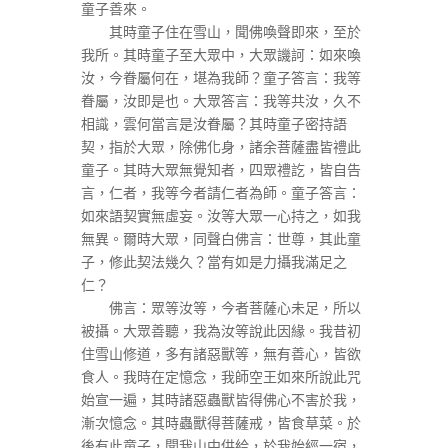
童子善來。
其時童子住在雪山，聞佛喚聲即來，至於
我所。其時童子至大眾中，大眾譏訶：如來喚
汝，今眷屬何在，堪為我師？童子答言：我等
眷屬，汝即是也。大眾答言：我等共汝，久不
相識，雲何當言是汝眷屬？其時童子密持語
契，指於大眾，除佛化身，諸余菩薩盡皆禮此
童子。其時大眾無覺知者，四眾禮訖，皆自告
言，仁者，我等今者請仁者為師。童子答言：
如來語契實無虛妄。汝等大眾一心持之，如我
無異。爾時大眾，同聲白佛言：世尊，其此童
子，修此契法幾久？當有如是力攝我滿足之
仁？
佛言：眾等汝等，今者菩薩心未足，所以
被攝。大眾善聽，我為汝等說此因緣。我昔初
住雪山修道，多有諸惡獸等，無有善心，皆欲
食人。我時在定憶念，我師空王如來所說此咒
始宣一遍，其時諸惡蟲獸皆得佛心不害於我，
漸次憶念。其時蟲獸得菩薩戒，皆食草菜。於
後有此童子，聞我山中供給，於我始經一宿，