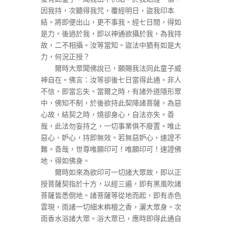
因我持，次聽得我咒，覆經明日，盜我印本
結。將即便出山，更不事我。經七日間，得如
是力。後過於我，即以神通欲攝於我，為我持
故，二不相攝。汝等當知。盜法中猶有如是大
力，何況正授？
爾時大眾聞佛說已，願賜我法同此童子威
神自在。佛言：汝等卻後七日當得此通。非人
不信，即當忘失。當爾之時，有諸外道隱形眾
中，佛知不制，於後欲持此契降諸菩薩，為惡
心故，結契之時，燒卻身心，自法亦失。善
哉，此法勿妄持之，一切事業俱不廢置。唯止
惡心、妒心，持即無效。若無惡妒心，速證不
難。善哉，世尊唯願印可！唯願印可！速證佛
地，得如佛身。
爾時如來為欲印可一切諸大眾故，即以正
授菩薩契指於十方，以經三遍，即有黑風吹諸
菩薩皆悉倒地。諸菩薩等從地而起，即有赤色
雲現，雨諸一切細末栴檀之香，灑大眾身。次
雨香水浴諸大眾。浴大眾已，應時即得此通自