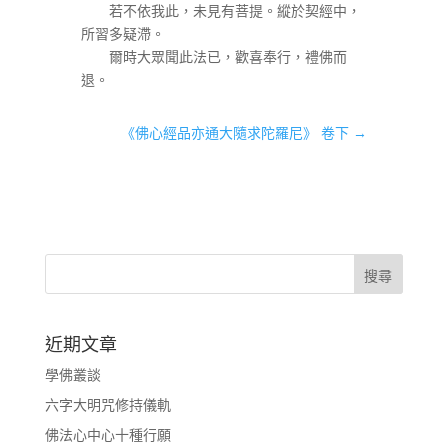
若不依我此，未見有菩提。縱於契經中，
所習多疑滯。
爾時大眾聞此法已，歡喜奉行，禮佛而
退。
《佛心經品亦通大隨求陀羅尼》 卷下
→
近期文章
學佛叢談
六字大明咒修持儀軌
佛法心中心十種行願