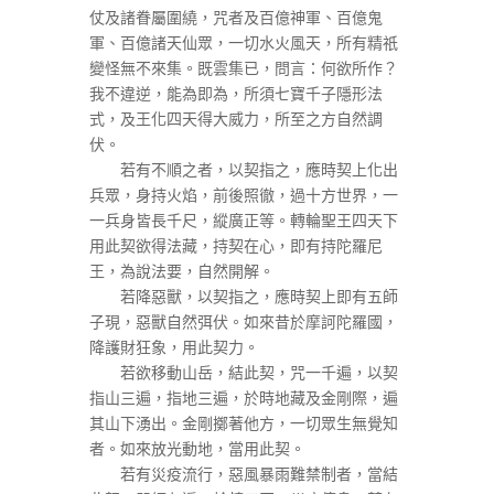
仗及諸眷屬圍繞，咒者及百億神軍、百億鬼
軍、百億諸天仙眾，一切水火風天，所有精祇
變怪無不來集。既雲集已，問言：何欲所作？
我不違逆，能為即為，所須七寶千子隱形法
式，及王化四天得大威力，所至之方自然調
伏。
若有不順之者，以契指之，應時契上化出
兵眾，身持火焰，前後照徹，過十方世界，一
一兵身皆長千尺，縱廣正等。轉輪聖王四天下
用此契欲得法藏，持契在心，即有持陀羅尼
王，為說法要，自然開解。
若降惡獸，以契指之，應時契上即有五師
子現，惡獸自然弭伏。如來昔於摩訶陀羅國，
降護財狂象，用此契力。
若欲移動山岳，結此契，咒一千遍，以契
指山三遍，指地三遍，於時地藏及金剛際，遍
其山下湧出。金剛擲著他方，一切眾生無覺知
者。如來放光動地，當用此契。
若有災疫流行，惡風暴雨難禁制者，當結