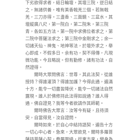
下劣欲得求者，結日輪壇，其壇三院，逆日結
之，無諸供養，唯有美香戟羌三個。若無戟
羌，三刀亦得。三盞香、三面鏡、三盆水。其
壇縱廣八尺，第一院白，第二院朱，第三院
青，各如五方法。第一院中求佛位者求之，第
二院中菩薩法求之；第三院中金剛求之；余一
切諸天仙、神鬼、地神等法，於壇外求之，舉
心即成，不假多日。余有功，契不得傳，凡現
微功能。今且略說。但有勤修，諸有功法，自
然證得。
爾時大眾問佛言：世尊，其此法契，從誰
授持？得誰灌頂？得誰加護？今得此通，遍滿
十方，能令一切盡皆降伏，能令一切諸法自然
露現。誰人於佛修持此法得如說通？誰人得
通，佛自證見？我等今者欲請作其師範。
爾時佛告大眾言：汝等今有疑，且待須
臾，自當得見，汝自證問。
爾時如來，於自心中結持語契，遍告十方
一切心中心者，急來，大眾欲見。爾時多羅菩
薩持菩薩心契，眷屬圍繞，從東方來，變身為