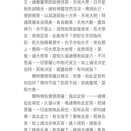
王，諸眷屬等即欲修持其，天地大黑，日月星
宿失卻精光，諸有神靈忽然沈沒。佛視此已，
便即微笑，以其語契指十方界，天地大明。時
諸菩薩各自現身，各各動搖，天地大動，盡其
神力，亦不能止。其時如來卻後安坐，告大眾
言：我用定契，此能安不？即舒左手四指向
前，拓大指橫著掌中，右手亦如左手，安右膝
上。應時一切大眾及大地等，並悉得定。善
哉，諸大眾等，當知久遠諸佛有如是力，不可
思議。一切菩薩心中始可安立。如上諸法決定
加持，若無決定，縱盡劫修，有何成益？
爾時實德菩薩白佛言：世尊，如此定契有
何加持？佛何不說？如若不說，如病露現，莫
知方救。
爾時佛告實德菩薩：我此定契，一一諸佛
從此得定。久遠以來，唯諸佛有此定契。若諸
菩薩、一切金剛無此契也。若有此契，即同諸
佛。其此定力，有言宣不？實無言宣。若無言
宣，如上諸法亦無言宣。誰人得到，誰能言
宣？唯我此身，能為解了。唯過去諸佛，能為