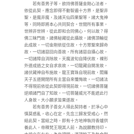
若有善男子等，欲持佛菩薩金剛心法者，
依從此契，應念即得不動智遍十方界，是聖非
聖，是魔非魔，及諸天仙四果聖等，諸大鬼神
等，同時即將本心共同契合。世間所有事業，
世辨非世辨，從此即和合同佛心。何以故？得
佛三昧門故，諸佛秘藏從此攝故，諸佛頂輪從
此成故，一切金剛依從住故，十方眾聖來歸命
故，一切諸惡回向善故，所有諸惡自攝心故，
一切諸障自消除故，天魔波旬自降伏故，裸形
外道成過之女自求哀故，一切龍藏自開发故，
諸伏藏神自布施故，龍王寶珠自現前故，閻羅
天子五道開閉所有主當自來懺悔故，一切諸法
不得現前依從此契即得現前故，一切諸佛菩薩
逆順諸門自了知故，一切菩薩威光不能遮此行
人身故，大小願求皆果遂故。
若有善男子善女人得此契持者，於凈心中
慎莫惑亂，收心在定，先念三歸发受戒心，然
結此契。當結之時，即有十方地神執持香爐供
養此人，帝釋梵王現其人前，為說願教持印。