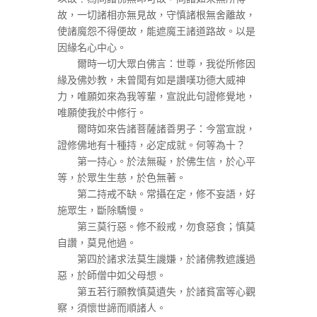
故，一切諸相亦無見故，守慎諸根無舍離故，
使諸魔怨不得便故，能遮魔王諸道路故。以是
因緣名心中心。
爾時一切大眾白佛言：世尊，我從所修因
緣及佛妙教，未曾聞有如是讚嘆功德大威神
力，唯願如來為我等輩，宣說此句證修覺地，
唯願使我於中修行。
爾時如來告諸菩薩諸善男子：今當宣說，
證修佛地有十種持，必定成就。何等為十？
第一持心。於法無礙，於佛生信，於心平
等，於眾生生慈，於色無著。
第二持戒不缺。常攝在定，修不妄語，好
施眾生，斷除驕慢。
第三莫行惡。修不殺戒，勿食惡食；慎莫
自讚，莫見他過。
第四於諸求法莫生譏嫌，於諸佛教遮護過
惡，於師僧中如父母想。
第五若行願教慎莫遺失，於諸貧富等心觀
察，須懷世諦而順諸人。