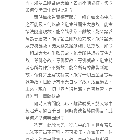
尊，如是金剛菩薩天仙，皆悉不能攝持，佛今
如何令諸眾生得脫此難？
爾時如來告實德菩薩言：唯有如來心中心
之不能及。何以故？能令諸魔生大慈故，能令
諸法隨應現故，能令諸佛常不離故，能令諸菩
薩為眷屬故，能令諸金剛施威力故，能令諸天
眾常擁護故，諸大藥叉羅剎成助法眾故，能令
一切諸大鬼神生歡喜故，能令所持誦者等佛力
故、等佛心故、等佛智故、等佛威故，能令持
者心所為作無不辦故，能令所有障難皆斷絕
故，帝釋梵王常扶持故，能令一切直至菩提無
退轉故，世間所有事業自明了故，乃至過去、
未來、現在一切世界有通無通、有智無智、有
賢無賢，盡歸伏故。
爾時大會聞說此已，鹹欲聽受。於大眾中
忽起光明過百千日。爾時實德菩薩問佛言：此
是何光？何等因緣？
答言：此歡喜光，從心中心生。世尊當知
此光不可量不可稱，不可讚嘆，亦無印可。何
以故？為同諸佛無印可故，同諸如來無所得