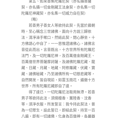
第五、如來善集陀羅尼契（亦名攝菩薩
契，亦名攝一切金剛藏王法身契，亦名集一切
陀羅尼神藏契，亦名集一切威力自在契）
（略）
若善男子善女人等欲持此契，先當於晨朝
時，至心稱念三世諸佛，面向十方說三歸依
法，清凈澡手嗽口，然結此契，閉心靜坐。十
方佛語心中自了，一一思惟證諸佛心，諸佛言
音從此而出。言音既出，十方世界所有陀羅尼
法門，及一切陀羅尼神，及百萬億金剛藏王、
百萬億世界菩薩摩訶薩，及諸佛陀羅尼藏、龍
藏、日藏、月藏、地藏、阿修羅藏、伏藏、寶
藏、諸佛秘藏，乃至諸佛所有一切慈悲藏等，
自然開发，皆自現前，如雲玉雨花，遍徹十方
世界。所有陀羅尼藏即自了達。
得了達已，一切陀羅尼法取用無滯。若善
男子等欲持此法，須燒檀香、薰陸香、沈香
等，須凈衣服。所发誓言：我今持此契法，普
為一切眾生。設此誓已，即結此契，持至一百
八遍，即有一切諸佛，化身為百億神，各嚴器