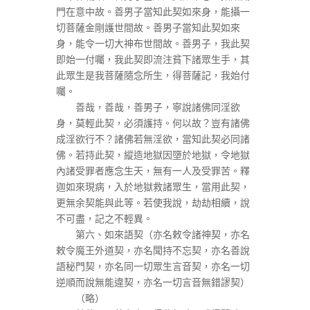
門在意中故。善男子當知此契如來身，能攝一
切菩薩金剛護世間故。善男子當知此契如來
身，能令一切大神布世間故。善男子，我此契
即始一付囑，我此契即流注貧下諸眾生手，其
此眾生是我菩薩隨念所生，得菩薩記，我始付
囑。
善哉，善哉，善男子，寧說諸佛同淫欲
身，莫輕此契，必須護持。何以故？豈有諸佛
成淫欲行不？諸佛若無淫欲，當知此契必同諸
佛。若持此契，縱造地獄因墮於地獄，令地獄
內諸受罪者應念生天，無有一人及受罪苦。釋
迦如來現病，入於地獄救諸眾生，當用此契，
更無余契能與此等。若使我說，劫劫相續，說
不可盡，記之不輕異。
第六、如來語契（亦名敕令諸神契，亦名
敕令魔王外道契，亦名聞持不忘契，亦名善說
語秘門契，亦名同一切眾生言音契，亦名一切
逆順而說無能違契，亦名一切言音無錯謬契）
（略）