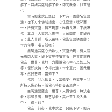
解了。其諸菩薩能解了者，即同我身，非菩薩
也。
爾時如來說此語已，下方有一菩薩名無礙
通，從下方來佛前誦出，心住憂湣，嘿然而
坐，所有寶座，皆不現前。唯自長嘆，不讚嘆
佛。其時，大眾甚以驚愕。大眾問佛，佛即答
言：此人普遍，所以長嘆。佛告無礙通菩薩：
今有何事，唯自噓嗟？
無礙通菩薩心始歡悅，寶座始現，有大威
光影閉大眾，即下寶座整履衣服，住立佛前白
佛言：世尊，我於下方聞說佛心中心及如上契
等，便即說持。今得此通，今來至此，善哉世
尊，然我悲湣，當知不？
佛言：我以知竟，汝當聽受付與眾生。我
所持以佛心持。若佛心持即曼荼羅也。
無礙通菩薩言：世尊，未得佛者，無決定
者，攀緣多者，無慈悲者，其此眾生欲入此
中，可得不耶？
佛言：無礙，我本說法，只緣下劣。如有