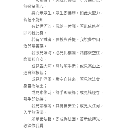
無過諸佛心。
將心示眾生，眾生即佛體。如此大聖力，
菩薩不能知。
有劫恒河沙，我始一付囑。若能依修者，
即同我此身。
若有至誠者，夢授與菩提。我說夢中因，
汝等當善聽。
若欲見法時，必見化樓閣。諸佛乘空往，
臨頂即自安。
或見臨大河，陸船隨手造；或見高山上，
通自無根栽；
或見作浮圖，騰空自往來；若見說法會，
身自為法王；
或見素像時，舒手即嚴飾；或見諸經卷，
引手即執持；
若見諸樓閣，其身自安坐；或見大江河，
入里無沒溺。
如是諸法相，即成得法因。普示依持光，
必須依我覺。