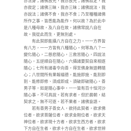
亦法身；諸佛放光，我亦放光；諸佛寂定，我
亦寂定；諸佛三昧，我亦三昧；諸佛說法，我
亦說法；諸佛不食，我亦不食；乃至種種諸佛
所作之事，皆悉能為能作。何以故？為於此中
是八種母故，及八自在故，諸佛常說八自在
故。我從此而生，更無別處。
有此契即能攝八方自在之力。一一方界皆
有八方，一一方皆有八種隨心。何等為八？一
變化隨心，二慈悲隨心，三救苦隨心，四說法
隨心，五逆順自在隨心，六攝諸要契自來相逐
隨心；七所有諸毒令向善，得至佛身無退轉隨
心；八世間所有果報福德，能施即施、能割即
割、能修即修、須成即成、須破即破隨心。善
男子等，如是隨心事中，一一皆有百十恒河沙
隨心事，不可具說。若有求者，但於晨朝，結
契求之，無不可逐。若不果者，諸佛妄語。
若有善男子善女人，欲持此契者，欲求佛
位者，欲求菩薩位者，欲求金剛位者，欲求天
神位者，欲求現十方者，欲求生西方者，欲求
下方自在生者，欲求十方自在生者，欲求世辨