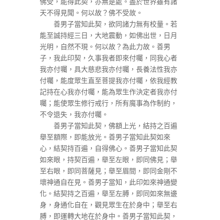
佛受，能得此契，亦無是處。盡於世界雖有諸
天不得見聞。何以故？佛不受故。
善男子當知此契，欲同諸力無有校量。若
能至誠持經三日，大地震動，如佛出世，日月
光明，自然不現。何以故？為此力故。善男
子，我此印契，久事我者即來付囑，同我心者
我亦付囑，具大慈悲我亦付囑，長養法性我亦
付囑，能度眾生直至菩提我亦付囑，依我經教
記持在心我亦付囑，能為眾生作決定者我亦付
囑；能使眾生修行戒行，所有魔事為作制約，
不令退失，我亦付囑。
善男子當知此契，佛額上光，結持之百遍
舉至額際，即能放光。善男子當知此契如來
心，結契持百遍，自得佛心。善男子當知此契
如來眼，持契百遍，舉至左眼，即同佛見；舉
至右眼，即同菩薩見；舉至眉間，即同金剛不
壞神通自在見。善男子當知，此印如來神通變
化。結契持之百遍，舉至左膊，即同如來無邊
身，身通化自在，觀見眾生在於身中；舉至右
膊，即運轉大地在於身中。善男子當知此契，