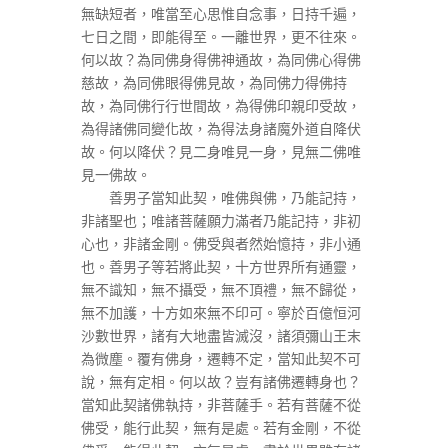
無缺短者，唯當至心思惟自念事，日持千遍，
七日之間，即能得至。一離世界，更不往來。
何以故？為同佛身得佛神通故，為同佛心得佛
慈故，為同佛眼得佛見故，為同佛力得佛持
故，為同佛行行世間故，為得佛印親印受故，
為得諸佛同變化故，為得法身諸魔外道自降伏
故。何以降伏？見二身唯見一身，見無二佛唯
見一佛故。
善男子當知此契，唯佛與佛，乃能記持，
非諸聖也；唯諸菩薩願力滿者乃能記持，非初
心也，非諸金剛。佛受與者然始憶持，非小通
也。善男子等若將此契，十方世界所有通靈，
無不識知，無不攝受，無不頂禮，無不歸從，
無不加護，十方如來無不印可。寧於百億恒河
沙數世界，諸有大地盡皆滅沒，諸須彌山王末
為微塵。覆有佛身，遷轉不定，當知此契不可
說，無有定相。何以故？豈有諸佛遷轉身也？
當知此契諸佛執持，非菩薩手。若有菩薩不從
佛受，能行此契，無有是處。若有金剛，不從