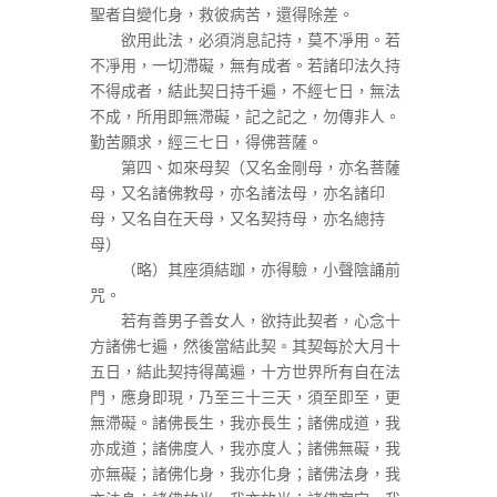
聖者自變化身，救彼病苦，還得除差。
欲用此法，必須消息記持，莫不凈用。若
不凈用，一切滯礙，無有成者。若諸印法久持
不得成者，結此契日持千遍，不經七日，無法
不成，所用即無滯礙，記之記之，勿傳非人。
勤苦願求，經三七日，得佛菩薩。
第四、如來母契（又名金剛母，亦名菩薩
母，又名諸佛教母，亦名諸法母，亦名諸印
母，又名自在天母，又名契持母，亦名總持
母）
（略）其座須結跏，亦得驗，小聲陰誦前
咒。
若有善男子善女人，欲持此契者，心念十
方諸佛七遍，然後當結此契。其契每於大月十
五日，結此契持得萬遍，十方世界所有自在法
門，應身即現，乃至三十三天，須至即至，更
無滯礙。諸佛長生，我亦長生；諸佛成道，我
亦成道；諸佛度人，我亦度人；諸佛無礙，我
亦無礙；諸佛化身，我亦化身；諸佛法身，我