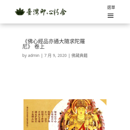
《佛心經品亦通大隨求陀羅
尼》 卷上
by
admin
|
7 月 9, 2020
|
佛藏典籍