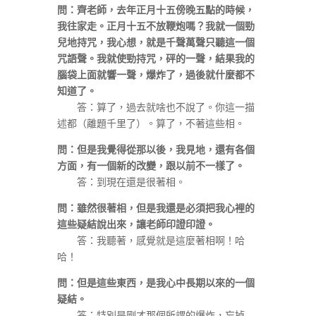
問：齊老師，去年正月十五傍晚五點的時候，
我往家走。正月十五不放鞭炮嗎？我就一個勁
兒地持咒，我心想，就是千聲萬聲只聽這一個
咒語聲。我就使勁持咒，砰的一聲，結果我的
腦袋上面就響一聲，爆炸了，過後就什麼都不
知道了。
答：算了，過去就啥也不說了。你這一描
述都（離題千里了）。算了，不著這些相。
問：但是我覺得從那以後，我見地，還有各個
方面，有一個新的改變，跟以前不一樣了。
答：到現在還是很著相。
問：雖然很著相，但是我還是必須把我心裡的
這些疑結說出來，讓老師印證印證。
答：我聽著，感覺就是這麼著相啊！哈
哈！
問：但是這些東西，是我心中長期以來的一個
疑結。
答：特別是剛才那個所謂的爆炸，忘掉