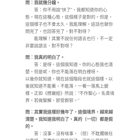
問：我就幾分鐘。
答：你不用說“快了”，我都知道你的心
態。現在這種心態，這個樣子是對的。但是，
這個樣子也不會太久。我能理解。這話也替你
問完了，也回答完了，對不對呀？
能理解！其實不說任何語言也行，不一定
非要說語言，對不對呀？
問：我真的明白了。
答：是呀，這個我知道。你的心態我也清
楚。但是呢，你也不能落在明白裡呀。
以後你就知道，現在這個階段也就這個樣。以
後就知道不能著，不能落，一著一落馬上變
樣。正如《楞嚴經》所說：“不作聖心，名善境
界。若做聖解，即受群邪。”
問：其實我這樣好幾年了，這個境界，越來越
清楚。我知道我明白了，真的（一切）都是假
的。
答：沒事，沒有啥事，（但）不耽擱做任