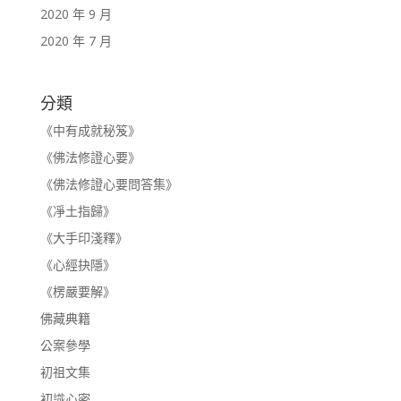
2020 年 9 月
2020 年 7 月
分類
《中有成就秘笈》
《佛法修證心要》
《佛法修證心要問答集》
《凈土指歸》
《大手印淺釋》
《心經抉隱》
《楞嚴要解》
佛藏典籍
公案參學
初祖文集
初識心密