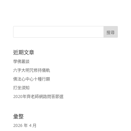
近期文章
學佛叢談
六字大明咒修持儀軌
佛法心中心十種行願
打坐須知
2020年齊老師網路問答節選
彙整
2026 年 4 月