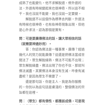
成熟了也能變化。他不求解脫道，修外道的
法，外道有時候變起來也很神奇。所以這不相
干。我也沒說不能變，我也沒說一定要變。
解脫道不以這個作為標準去判斷。外道法
有時候也很神奇，也有些神奇現象出現，但他
是心外求法，認為那個是實有。
問：可是要廣傳佛法的話，讓大眾相信的話
（就需要神通妙用）。
答：你認為佛法是一種事業。廣傳？經過
幾代人的努力就能廣傳？這還是把佛法當成世
間法了。眾生解脫緣熟，佛法不可能不出現；
眾生解脫緣盡，佛法出現了你也不信，那就叫
佛法滅盡。其實佛法本身沒有生滅，咋會有滅
盡呢？是因為眾生不需要了。
還是那句話，你是主人，我是為你服務
的。你別以為這句話是膚淺的，整個佛法的宗
旨都在這裡。
問：（眾生）都有佛性，都應該成佛，可是現