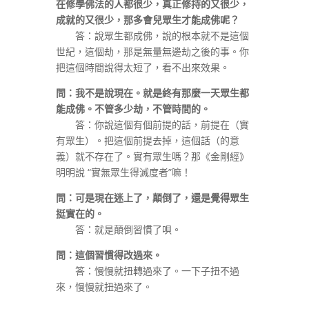
在修學佛法的人都很少，真正修持的又很少，
成就的又很少，那多會兒眾生才能成佛呢？
答：說眾生都成佛，說的根本就不是這個
世紀，這個劫，那是無量無邊劫之後的事。你
把這個時間說得太短了，看不出來效果。
問：我不是說現在。就是終有那麼一天眾生都
能成佛。不管多少劫，不管時間的。
答：你說這個有個前提的話，前提在（實
有眾生）。把這個前提去掉，這個話（的意
義）就不存在了。實有眾生嗎？那《金剛經》
明明說 “實無眾生得滅度者”嘛！
問：可是現在迷上了，顛倒了，還是覺得眾生
挺實在的。
答：就是顛倒習慣了唄。
問：這個習慣得改過來。
答：慢慢就扭轉過來了。一下子扭不過
來，慢慢就扭過來了。