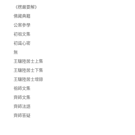
《楞嚴要解》
佛藏典籍
公案參學
初祖文集
初識心密
無
王驤陸居士上集
王驤陸居士下集
王驤陸居士增錄
祖師文集
齊師文集
齊師法語
齊師答疑