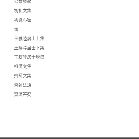
公案參學
初祖文集
初識心密
無
王驤陸居士上集
王驤陸居士下集
王驤陸居士增錄
祖師文集
齊師文集
齊師法語
齊師答疑