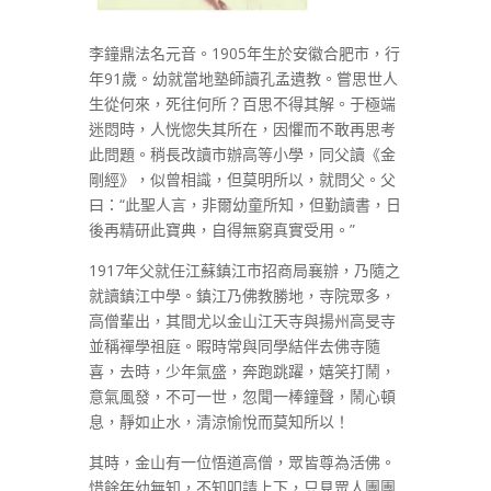
李鐘鼎法名元音。1905年生於安徽合肥市，行
年91歲。幼就當地塾師讀孔孟遺教。嘗思世人
生從何來，死往何所？百思不得其解。于極端
迷悶時，人恍惚失其所在，因懼而不敢再思考
此問題。稍長改讀市辦高等小學，同父讀《金
剛經》，似曾相識，但莫明所以，就問父。父
曰：“此聖人言，非爾幼童所知，但勤讀書，日
後再精研此寶典，自得無窮真實受用。”
1917年父就任江蘇鎮江市招商局襄辦，乃隨之
就讀鎮江中學。鎮江乃佛教勝地，寺院眾多，
高僧輩出，其間尤以金山江天寺與揚州高旻寺
並稱禪學祖庭。暇時常與同學結伴去佛寺隨
喜，去時，少年氣盛，奔跑跳躍，嬉笑打鬧，
意氣風發，不可一世，忽聞一棒鐘聲，鬧心頓
息，靜如止水，清涼愉悅而莫知所以！
其時，金山有一位悟道高僧，眾皆尊為活佛。
惜餘年幼無知，不知叩請上下，只見眾人團團