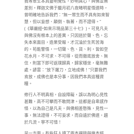
我等眾生本具靈明覺性，妙明真心，與佛並無
差別。釋迦文佛于臘月初八夜睹明星悟道時，
曾明確地告訴我們：“無一眾生而不具有如來智
慧，但以妄想、顛倒、執著，而不證得。”
(《華嚴經•如來示現品第三十七》)。可見凡夫
與佛沒有根本上的差異，只因迷於聲、色，忘
失本來面目，造業受報，才沉淪於生死苦海
的。苟能警悟，一切聲、色、貨、利，皆如空
花水月，不可求、不可得，從而徹底放舍、無
住，則當下即可返璞歸真，歸家穩坐，毫無難
處。諺雲：“放下屠刀，立地成佛！”只要我們
肯放，成佛也是本分事，因我們本具這種資
糧。
修行人不明真相，自設障礙，誤以為明心見性
甚難，高不可攀而不敢問津。這都是自卑感作
怪，以為自己是凡夫，與佛相差懸殊，見性一
事，無法證得，不可妄求，而自遠於佛道，趨
於凡流。寧不可惜！
另一方面，有些狂人讀了兩本禪錄與幾本經