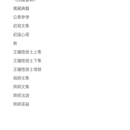
佛藏典籍
公案參學
初祖文集
初識心密
無
王驤陸居士上集
王驤陸居士下集
王驤陸居士增錄
祖師文集
齊師文集
齊師法語
齊師答疑