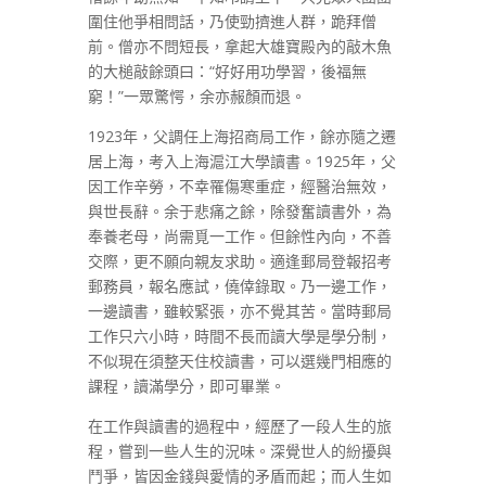
圍住他爭相問話，乃使勁擠進人群，跪拜僧
前。僧亦不問短長，拿起大雄寶殿內的敲木魚
的大槌敲餘頭曰：“好好用功學習，後福無
窮！”一眾驚愕，余亦赧顏而退。
1923年，父調任上海招商局工作，餘亦隨之遷
居上海，考入上海滬江大學讀書。1925年，父
因工作辛勞，不幸罹傷寒重症，經醫治無效，
與世長辭。余于悲痛之餘，除發奮讀書外，為
奉養老母，尚需覓一工作。但餘性內向，不善
交際，更不願向親友求助。適逢郵局登報招考
郵務員，報名應試，僥倖錄取。乃一邊工作，
一邊讀書，雖較緊張，亦不覺其苦。當時郵局
工作只六小時，時間不長而讀大學是學分制，
不似現在須整天住校讀書，可以選幾門相應的
課程，讀滿學分，即可畢業。
在工作與讀書的過程中，經歷了一段人生的旅
程，嘗到一些人生的況味。深覺世人的紛擾與
鬥爭，皆因金錢與愛情的矛盾而起；而人生如