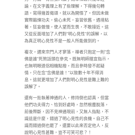
論，在文字義理上有了些理解，下得幾句轉
語，寫得幾首偈頌，就以為開悟了。但因未做
實際鍛煉功夫，偷心未死，妄習依舊，遇境粘
著，狂妄傲慢，使人望而生畏，不敢接近。這
又從反面增加了人們對“明心見性”的誤解，以
為真正明心見性不是一般人所能做到的。
複次，邇來宗門人才寥落，禪者只抱定一則“念
佛是誰”死煞話頭在參究。既無明師隨宜指示，
也無明眼道侶相機點撥，而且參時發不起疑
情，只在念“念佛是誰！”以致數十年不得消
息。這就更增加了人們對明心見性是難上難的
誤解了。
還有一批執著神通的人，修持倒也認真，但當
他們功夫得力、恰到好處時，忽然根塵脫落，
前後際斷，因不見神通現前，又無人指點，不
識這是什麼，錯過了明心見性的良機。自己不
識而錯過倒也罷了，還要以此來否定他人，反
說明心見性甚難，豈不可笑可悲？！