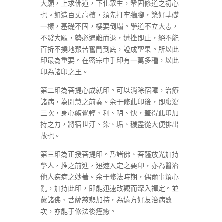
大願，上求佛道，下化眾生，鞏固修道之初心
也。如造百丈高樓，須先打牢牆腳，築好基礎
一樣，基礎不固，樓要倒塌。學道不立大志，
不發大願，勢必遇難而退，遭挫即止，絕不能
百折不撓地艱苦奮鬥到底，證成聖果。所以此
印最為重要。在密宗中手印有一萬多種，以此
印為諸印之王。
第二印為菩提心成就印。可以消除宿障，治療
諸病，為開慧之前奏。余于修此印後，即腹瀉
三次，身心頗覺輕、利、明、快，蓋得此印加
持之力，將宿世汙、染、垢、穢盡從大便排出
故也。
第三印為正授菩提印。乃諸佛、菩薩放光加持
學人，推之前進，迅速入定之要印，亦為醫治
他人疾病之妙著。余于修法時期，偶爾事煩心
亂，加持此印，即能迅速改觀而深入禪定。並
蒙諸佛、菩薩慈悲加持，為遠方好友治病數
次，亦能于修法後痊癒。