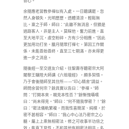
吾心。”
余隨應老習教參禪似有入處。一日聽講罷，忽
然人身頓失，光明歷歷，透體清涼，輕鬆無
比。稟之于師，師曰：“此雖不無消息，但猶是
過路客人，非是主人。莫睬他，奮力前進，直
至大地平沉，虛空粉碎，方有少分相應。”因此
更加用功打坐。臘月隨眾打禪七，第因工作關
係，未能善始善終，直至三七期滿，亦未得更
進一步之消息。
隨後經一至交道友介紹，往聖壽寺聽密宗大阿
闍黎王驤陸大師講《六祖壇經》，頗多契悟。
乃于會後隨師至其住所——“印心精舍”請益。
師問余習何宗？餘具實以告曰：“參禪。”師
問：“打開本來，親見本性否？”餘慚愧囁嚅
曰：“尚未得見。”師曰：“何不隨我學密？！”餘
曰：“密法儀軌繁複，而我性喜簡潔、純樸，於
密不甚相容。”師曰：“我心中心法乃密宗之心
髓，屬上上乘無相密法，修之可收事半功倍之
效，能直下見性，不和其他有相密法相共，名