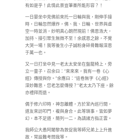
有如是乎！此情此景豈筆墨所能形容？！
一日晏坐中見佛前來托一日輪與我，剛伸手接
時，日輪忽然爆炸，佛、我、日輪、世界與虛
空一時並消，妙明真心朗然現前！佛恩浩大，
加持、接引眾生無微不至！余感恩之餘，不覺
大哭一場！我等後生小子誠粉身碎骨難報深恩
于萬一也。
又一日打坐中見一老太太安坐在盤龍椅上，旁
立一童子，召余曰：“來來來，我有一卷《心
經》傳授與你。”余應曰：“這卷無字《心經》
深妙難思，您老怎麼傳授？”老太太乃下座，餘
亦禮拜而退。
偶于修六印時，神忽離體，方於室內巡行間，
道友來訪叩門，複與身合。此等瑣事，皆如夢
幻，本不足道，簡列一二，為請諸方指正雲。
我師公大愚阿闍黎為敦促我等師兄弟上上升進
故，常設難考問我等。