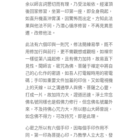
余以師言詞懇切而有理，乃受法皈依。經灌頂
後回家修習，坐第一印第一座，即全身飛起，
如直升機直沖霄漢，因驚怖而出定。方知此法
果與他法不同，乃潛心循序修習，不再見異思
遷，改修他法。
此法有六個印與一則咒，修法簡練易學，既不
用修加行與前行，更不需觀想或觀相，如禪宗
一樣從第八識起修，且有佛力加持，故易直下
見性。聞師言，密咒為佛、菩薩于禪定中將自
己的心化作的密語，如吾人打電報時用的密電
碼；手印如重要文件加蓋的印信，又如電視機
上的天線。以之溝通學人與佛、菩薩之心靈，
打成一片，故加持力大，證道迅速。淨土宗念
佛名號同樣也是假佛力修行，但念佛名號屬外
來，不及持佛心咒力大。所以憨山大師曾說，
如念佛不得力，可改持咒，即是此理。
心密之所以有六個手印，因每個手印作用不
同。第一印為菩提心印。乃教學人立大志、發