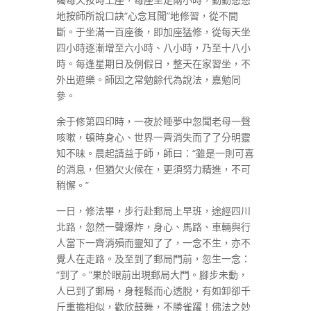
地按師所說口訣“心念耳聞”地修習，從不間
斷。于坐滿一百座後，即加座猛修，從每天坐
四小時逐漸增至六小時、八小時，乃至十八小
時。每逢星期日及例假日，整天在家習坐，不
外出遊樂。師因之常勉餘代為說法，嘉勉同
參。
余于修第四印時，一夜於睡夢中忽聞老母一聲
咳嗽，頓時身心、世界一齊消失而了了分明靈
知不昧。晨起請益于師，師曰：“雖是一則可喜
的消息，但猶欠火候在，更須努力精進，不可
稍懈。”
一日，修法畢，步行赴郵局上早班，途經四川
北路，忽然一聲爆炸，身心、馬路、車輛與行
人當下一齊消殞而靈知了了，一念不生，亦不
覺人在走路。及至到了郵局門前，忽生一念：
“到了。”果於眼前出現郵局大門。腳步未動，
人已到了郵局，身輕鬆而心透脫，有如卸卻千
斤重擔相似，歡欣鼓舞，不勝雀躍！佛法之妙