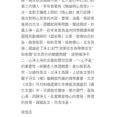
眼。隨學善信絡繹不絕。老人是心中心法門的
第三代傳人，早年曾著有《略論明心見性》一
文，並對王驤陸上師的《悟心銘》進行詮釋。
兩文對明心見性的內容、要領、涵義、悟前悟
後用功方法、證體起用等問題，闡述精詳，妙
義入神。此外，近年來曾為溫州同學開講宋朝
圓悟克勤禪師的《碧岩集》公案，發揮拈花妙
旨，啟發般若，剖析至理，指物傳心，言言見
諦；還論述了淨土法門“消業往生與帶業往生”
和有關“往生西方的關鍵問題”，說明禪淨不
二、心淨土淨的玄義和懇切念佛、“一心不亂”
的重要性。綜觀老人修證綱要，是以般若為
宗，以總持為法，以淨土為歸。上述各文曾刊
載于河北《禪》編輯部所編的禪學叢書、北京
《法音》月刊和福建廣化寺佛經流通處的《廣
化文選》中。可謂施甘露味，開方便門，直指
心源，同歸淨土。此書實是悟心的寶筏，修證
的良導。謹綴此文，共添法喜。
徐恒志