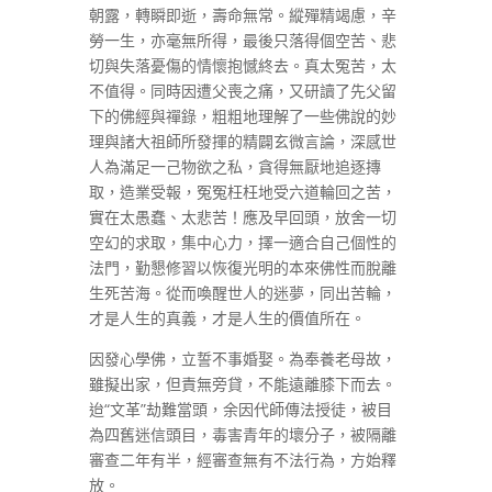
朝露，轉瞬即逝，壽命無常。縱殫精竭慮，辛
勞一生，亦毫無所得，最後只落得個空苦、悲
切與失落憂傷的情懷抱憾終去。真太冤苦，太
不值得。同時因遭父喪之痛，又研讀了先父留
下的佛經與禪錄，粗粗地理解了一些佛說的妙
理與諸大祖師所發揮的精闢玄微言論，深感世
人為滿足一己物欲之私，貪得無厭地追逐摶
取，造業受報，冤冤枉枉地受六道輪回之苦，
實在太愚蠢、太悲苦！應及早回頭，放舍一切
空幻的求取，集中心力，擇一適合自己個性的
法門，勤懇修習以恢復光明的本來佛性而脫離
生死苦海。從而喚醒世人的迷夢，同出苦輪，
才是人生的真義，才是人生的價值所在。
因發心學佛，立誓不事婚娶。為奉養老母故，
雖擬出家，但責無旁貸，不能遠離膝下而去。
迨“文革”劫難當頭，余因代師傳法授徒，被目
為四舊迷信頭目，毒害青年的壞分子，被隔離
審查二年有半，經審查無有不法行為，方始釋
放。