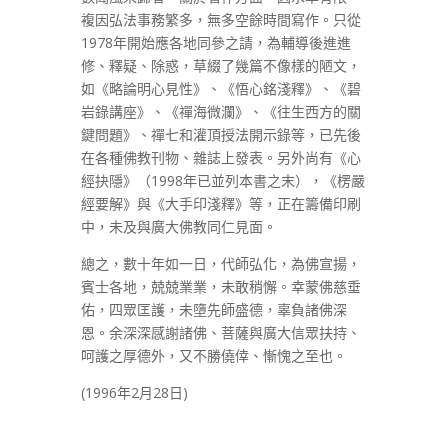
複因弘法事務繁多，無多空餘時間寫作。只從
1978年開始應各地同參之請，為輔導後進進
修、釋疑、除惑，草綴了幾篇不像樣的陋文，
如《略論明心見性》、《悟心銘淺釋》、《碧
岩錄講座》、《禪海微瀾》、《往生西方的關
鍵問題》、禪七和灌頂授法開示錄等，已先後
在各種佛教刊物、雜誌上發表。另外尚有《心
經抉隱》（1998年已並列本書之末），《楞嚴
經要解》與《大手印淺釋》等，正在籌備印刷
中，未及與廣大佛教同仁見面。
總之，數十年如一日，代師弘化，為佛宣揚，
賓士各地，兢兢業業，未敢稍懈。幸蒙佛慈垂
佑，四眾匡護，未墮先師盛德，辜負諸佛深
恩。余深深感謝諸佛、菩薩與廣大信眾扶持、
呵護之厚德外，又不勝僥倖、慚愧之至也。
(1996年2月28日)