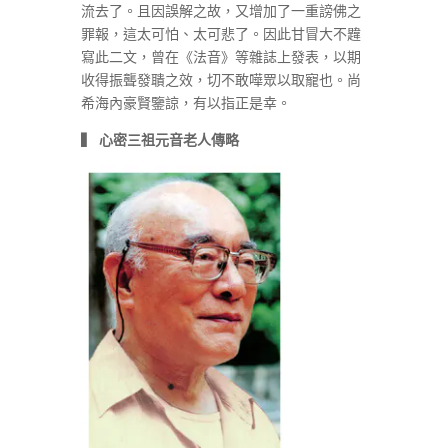
流去了。且因誤解之故，又增加了一重謗佛之
罪報，這太可怕、太可悲了。因此甘冒大不韙
寫此二文，曾在《法音》等雜誌上發表，以期
收得振聾發聵之效，切不敢嘩眾以取寵也。尚
希海內豪賢鑒諒，有以指正是幸。
▍
心密三祖元音老人傳略