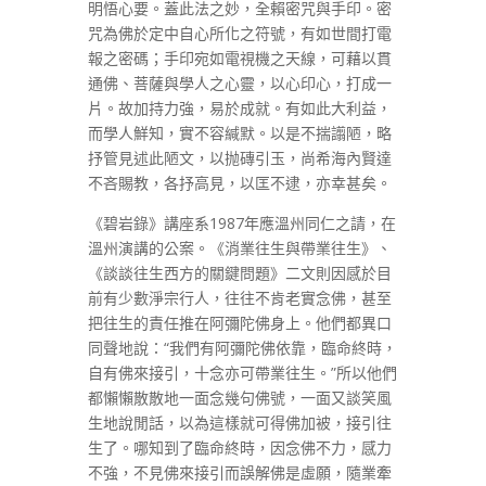
明悟心要。蓋此法之妙，全賴密咒與手印。密
咒為佛於定中自心所化之符號，有如世間打電
報之密碼；手印宛如電視機之天線，可藉以貫
通佛、菩薩與學人之心靈，以心印心，打成一
片。故加持力強，易於成就。有如此大利益，
而學人鮮知，實不容緘默。以是不揣譾陋，略
抒管見述此陋文，以抛磚引玉，尚希海內賢達
不吝賜教，各抒高見，以匡不逮，亦幸甚矣。
《碧岩錄》講座系1987年應溫州同仁之請，在
溫州演講的公案。《消業往生與帶業往生》、
《談談往生西方的關鍵問題》二文則因感於目
前有少數淨宗行人，往往不肯老實念佛，甚至
把往生的責任推在阿彌陀佛身上。他們都異口
同聲地說：“我們有阿彌陀佛依靠，臨命終時，
自有佛來接引，十念亦可帶業往生。”所以他們
都懶懶散散地一面念幾句佛號，一面又談笑風
生地說閒話，以為這樣就可得佛加被，接引往
生了。哪知到了臨命終時，因念佛不力，感力
不強，不見佛來接引而誤解佛是虛願，隨業牽