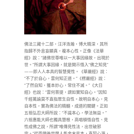
佛法三藏十二部，汪洋浩瀚，博大精深，其所
指歸不外息妄顯真，複本心性。正像《法華
經》說：“諸佛世尊唯以一大事因緣故，出現於
世。”所謂大事因緣，就是開示悟入“佛之知見”
——即人人本具的智慧覺性。《華嚴經》說：
“不了於自心，雲何知正道。”《楞嚴經》說：
“了然自知，獲本妙心，常住不滅。”《大日
經》也說：“雲何菩提，謂如實知自心。”因知
千經萬論莫不直指眾生自性。故明自本心，見
自本性，實為佛法的精髓，成道的關鍵。正如
五祖弘忍大師所說：“不識本心，學法無益。”
六祖惠能大師也獨具慧根，高唱頓悟自性、見
性成佛之說，所謂“唯傳見性法，出世破邪
宗。”從而使後世學人能舍末究本，直契心源，