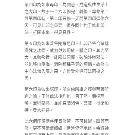
第四印為如來母印。為開慧、成道與往生淨土
之大印。故于一至六印修完二輪後，專修第二
與第四印時，第二印只修一天而第四印須修六
天，可見此印之重要。很多同仁均于修此印
時，打開本來，得見真性。
第五印為如來善集陀羅尼印。此印乃集合諸佛
密咒之功德、威力與妙用於一體之印。其力至
大，其勢飛猛，能降伏惡魔，破除外道邪法，
並能移山倒海，消除翻種子等的煩惱。故修心
中心法無入魔之惡，亦無受外道邪法困擾之
患。
第六印為如來語印。所有佛所說之經與菩薩所
造之論，于修此法後均能一目了然，通達理
解，無稍疑惑；並能召請諸佛、菩薩，得諸加
持，發大神通。
此六個印須循序連貫修習，不可跳躍、躐等而
修，更不可斷斷續續、進進停停地修。余遵師
囑每天按時上座，每座坐足兩小時，勤勤懇懇