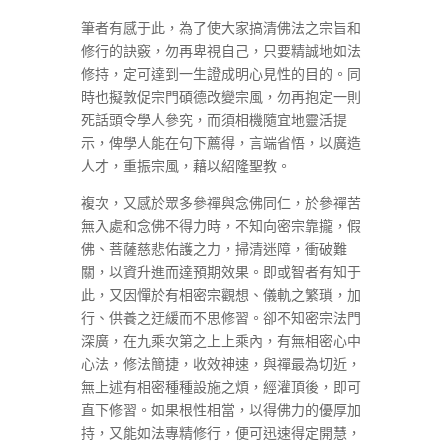
筆者有感于此，為了使大家搞清佛法之宗旨和
修行的訣竅，勿再卑視自己，只要精誠地如法
修持，定可達到一生證成明心見性的目的。同
時也擬敦促宗門碩德改變宗風，勿再抱定一則
死話頭令學人參究，而須相機隨宜地靈活提
示，俾學人能在句下薦得，言端省悟，以廣造
人才，重振宗風，藉以紹隆聖教。
複次，又感於眾多參禪與念佛同仁，於參禪苦
無入處和念佛不得力時，不知向密宗靠攏，假
佛、菩薩慈悲佑護之力，掃清迷障，衝破難
關，以資升進而達預期效果。即或智者有知于
此，又因憚於有相密宗觀想、儀軌之繁瑣，加
行、供養之迂緩而不思修習。卻不知密宗法門
深廣，在九乘次第之上上乘內，有無相密心中
心法，修法簡捷，收效神速，與禪最為切近，
無上述有相密種種設施之煩，經灌頂後，即可
直下修習。如果根性相當，以得佛力的優厚加
持，又能如法專精修行，便可迅速得定開慧，