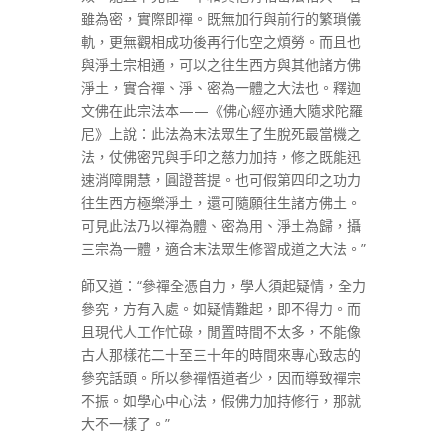
雖為密，實際即禪。既無加行與前行的繁瑣儀
軌，更無觀相成功後再行化空之煩勞。而且也
與淨土宗相通，可以之往生西方與其他諸方佛
淨土，實合禪、淨、密為一體之大法也。釋迦
文佛在此宗法本——《佛心經亦通大隨求陀羅
尼》上說：此法為末法眾生了生脫死最當機之
法，仗佛密咒與手印之慈力加持，修之既能迅
速消障開慧，圓證菩提。也可假第四印之功力
往生西方極樂淨土，還可隨願往生諸方佛土。
可見此法乃以禪為體、密為用、淨土為歸，攝
三宗為一體，適合末法眾生修習成道之大法。”
師又道：“參禪全憑自力，學人須起疑情，全力
參究，方有入處。如疑情難起，即不得力。而
且現代人工作忙碌，閒置時間不太多，不能像
古人那樣花二十至三十年的時間來專心致志的
參究話頭。所以參禪悟道者少，因而導致禪宗
不振。如學心中心法，假佛力加持修行，那就
大不一樣了。”