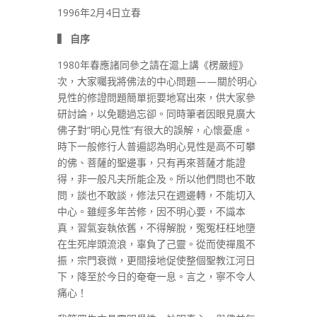
1996年2月4日立春
▍
自序
1980年春應諸同參之請在滬上講《楞嚴經》
次，大家囑我將佛法的中心問題——關於明心
見性的修證問題簡單扼要地寫出來，供大家參
研討論，以免聽過忘卻。同時筆者因眼見廣大
佛子對“明心見性”有很大的誤解，心懷憂慮。
時下一般修行人普遍認為明心見性是高不可攀
的佛、菩薩的聖邊事，只有再來菩薩才能證
得，非一般凡夫所能企及。所以他們問也不敢
問，談也不敢談，修法只在週邊轉，不能切入
中心。雖經多年苦修，因不明心要，不識本
真，習氣妄執依舊，不得解脫，冤冤枉枉地墮
在生死岸頭流浪，辜負了己靈。從而使禪風不
振，宗門衰微，更間接地促使整個聖教江河日
下，降至於今日的奄奄一息。言之，寧不令人
痛心！