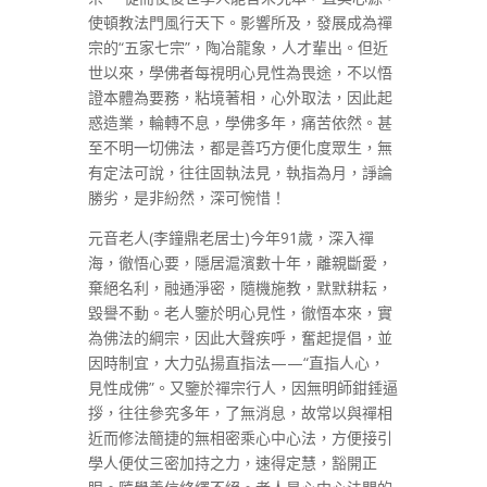
使頓教法門風行天下。影響所及，發展成為禪
宗的“五家七宗”，陶冶龍象，人才輩出。但近
世以來，學佛者每視明心見性為畏途，不以悟
證本體為要務，粘境著相，心外取法，因此起
惑造業，輪轉不息，學佛多年，痛苦依然。甚
至不明一切佛法，都是善巧方便化度眾生，無
有定法可說，往往固執法見，執指為月，諍論
勝劣，是非紛然，深可惋惜！
元音老人(李鐘鼎老居士)今年91歲，深入禪
海，徹悟心要，隱居滬濱數十年，離親斷愛，
棄絕名利，融通淨密，隨機施教，默默耕耘，
毀譽不動。老人鑒於明心見性，徹悟本來，實
為佛法的綱宗，因此大聲疾呼，奮起提倡，並
因時制宜，大力弘揚直指法——“直指人心，
見性成佛”。又鑒於禪宗行人，因無明師鉗錘逼
拶，往往參究多年，了無消息，故常以與禪相
近而修法簡捷的無相密乘心中心法，方便接引
學人便仗三密加持之力，速得定慧，豁開正