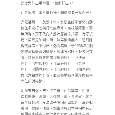
餘從旁伸出手掌雲：“和盤托出。”
此等家醜，本不值外揚，聊供閱者一笑而已。
光陰荏苒，一忽數十年。其間雖經不懈努力勤
修並多次打七與打九座專修，奈根淺障重，毫
無所得，實不敢向人前吐露隻字片語，有汙視
聽。第因先師圓化時，法席後繼無人，勉召餘
暫代講席。不得已，勉為其難。于1958年受阿
闍黎灌頂後忝列師位。應諸方召喚，赴各地寺
院、精舍與協會開講《楞嚴經》、《法華
經》、《楞伽經》、《華嚴經》、《金剛
經》、《圓覺經》、《心經經》、《彌陀經》
與《六祖壇經》等，並赴各地禪學講座與禪學
同仁研討禪錄。
足跡東自遼、吉、黑三省，西到雲南、四川，
南始廣東、海南，北迄甘、寧、青等省，幾走
遍全國各地。受法弟子除國內四眾外，海外如
美國、德國、法國、加拿大與日本等國亦有少
數聞風來歸者。關於著作方面，因水準有限，