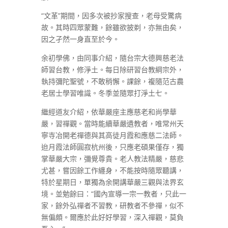
“文革”期間，因多次被抄家搜查，老母受驚病
故。其時四眾蒙難，餘雖欲披剃，亦無由矣，
因之孑然一身直至於今。
余初學佛，由同事介紹，隨台宗大德興慈老法
師習台教，修淨土。每日除研習台教綱宗外，
執持彌陀聖號，不敢稍懈。課餘，複隨范古農
老居士學習唯識。冬季並隨眾打淨土七。
繼經道友介紹，依華嚴座主應慈老和尚學華
嚴，習禪觀。當時能續華嚴遺教者，唯常州天
寧寺冶開老禪德與其高徒月霞和應慈二法師。
迨月霞法師圓寂杭州後，只應老碩果僅存，獨
掌華嚴大宗，彌覺尊貴。老人教法精嚴，慈悲
尤甚，嘗因餘工作纏身，不能按時隨眾聽講，
特於星期日，單獨為余開講華嚴三觀與法界玄
境。並勉餘曰：“國內宣導一宗一教者，只此一
家，餘外弘禪者不習教，研教者不參禪，似不
無偏頗。爾應於此好好學習，深入禪觀，莫負