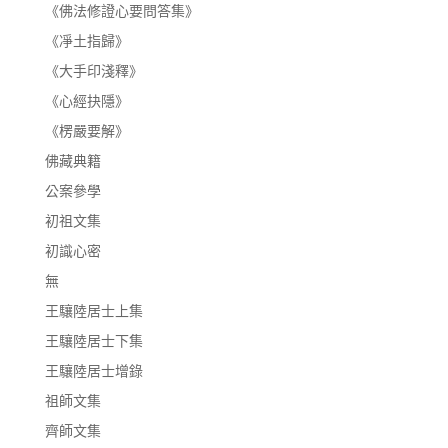
《佛法修證心要問答集》
《凈土指歸》
《大手印淺釋》
《心經抉隱》
《楞嚴要解》
佛藏典籍
公案參學
初祖文集
初識心密
無
王驤陸居士上集
王驤陸居士下集
王驤陸居士增錄
祖師文集
齊師文集