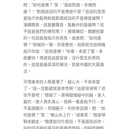
問：“如何是佛？”答：“清談對面，非佛而
誰？！”對面談話的不是佛是什麼？這話的意思
是指示你能夠和我對面談話的不是佛是誰啊？
演繹開來，這能聽聲音、能動作的是誰啊？這
不就是我們的佛性嗎？！簡單親切、關鍵扼要
的一句話直接指示你見性。或者問：“如何是
佛？”他喊你一聲，你答應他，他即抓住這時機
指示你說：“這就是佛！”你看，多麼了當，多
麼慶快！悟道就這麼容易，沒什麼玄妙奇特
的。這就是最高深的禪法，就是中國的大圓滿
法。
可惜後來的人根基薄了，疑心大，不肯承當
了。“這一念斷處就是本性啊？這麼容易啊？恐
怕不是吧！”懷疑了。貪嗔癡慢疑中的疑，害人
最烈，使人喪失真心。祖師一看直指不行，才
不直接開示，兜個圈子，叫你參話頭。問：“如
何是佛？”答：“東山水上行。”或者答：“脫卻草
鞋赤腳走。”隨便說句什麼話，不直接告訴你。
叫你因不明這答話的意義而懷疑，因疑而隔斷