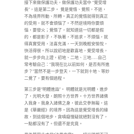
接下來做保護功夫，做保護功夫當中 “覺受增
長”，這是第二步。 覺是覺悟、覺照，不迷，
不為境界所動、所轉。真正的覺悟就得到真正
的受用，就不會煩惱了。不然逆境時你要煩
惱，要發火；覺悟了，就知道這一切都是假
的，都是影子，不執著，不追求，不煩惱，就
得真實受用，法喜充滿，一天到晚輕安愉悅，
快活得很。所以說初地是歡喜地，覺受增長，
就一步步向上證，初地、二地、三地……自己
常考驗自己：“我現在比以前如何，是否有所進
步？”當然不是一步登天，一下就到十地、等妙
二覺了，要有個過程。
第三步是“明體進詣”。 明體就是光明體，進步
了，光明大發，朗照十方世界。十方世界諸佛
入我身，我身入諸佛之身，彼此交參無礙，這
是《華嚴經》的境界。因為這是覺受增長的緣
故，到這個地步，貪嗔癡慢疑就絕對沒有了，
一點都沒有了。但還不是究竟。