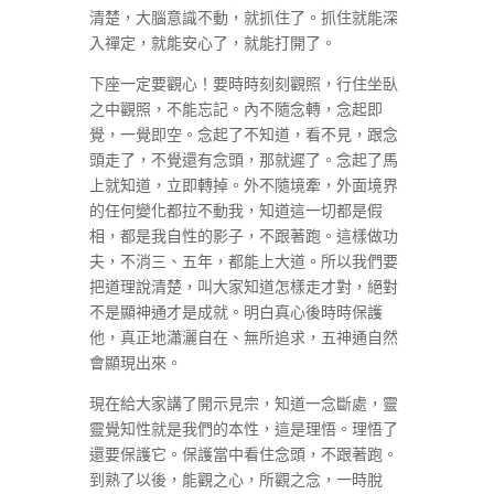
清楚，大腦意識不動，就抓住了。抓住就能深
入禪定，就能安心了，就能打開了。
下座一定要觀心！要時時刻刻觀照，行住坐臥
之中觀照，不能忘記。內不隨念轉，念起即
覺，一覺即空。念起了不知道，看不見，跟念
頭走了，不覺還有念頭，那就遲了。念起了馬
上就知道，立即轉掉。外不隨境牽，外面境界
的任何變化都拉不動我，知道這一切都是假
相，都是我自性的影子，不跟著跑。這樣做功
夫，不消三、五年，都能上大道。所以我們要
把道理說清楚，叫大家知道怎樣走才對，絕對
不是顯神通才是成就。明白真心後時時保護
他，真正地瀟灑自在、無所追求，五神通自然
會顯現出來。
現在給大家講了開示見宗，知道一念斷處，靈
靈覺知性就是我們的本性，這是理悟。理悟了
還要保護它。保護當中看住念頭，不跟著跑。
到熟了以後，能觀之心，所觀之念，一時脫