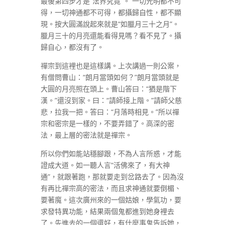
最後第四步才是“法界究竟”。 一切光明都不可
得，一切神通都不可得，都攝歸自性，都不顯
現。按大圓滿說起來就是“如臘月三十之月”。
臘月三十的月亮還能看得見嗎？看不見了。攝
歸自心，都沒有了。
禪宗到這裡也是這樣講。上次講過一則公案，
有僧問曹山：“朗月當頭如何？”朗月當頭就是
大圓的月亮照在頭上。曹山答曰：“猶是階下
漢。”還沒到家。曰：“請師接上階。”請師父慈
悲，拉我一把。答曰：“月落時相見。”所以禪
宗和密宗是一樣的，不要弄錯了。高深的密
法，最上層的密法就是禪宗。
所以你們如能站穩腳跟，不為人言所惑，才能
證成大道。如一聽人言“活佛來了，有大神
通”，就跟著跑，那就要走到岔路去了。因為沒
有再比禪宗高的密法，而且求神通就要倒楣、
要著魔。這次廣州來的一個姑娘，學氣功，要
求發特異功能，結果兩個鬼都進到她身裡去
了。先進去的一個還好，有什麼事鬼告訴她，