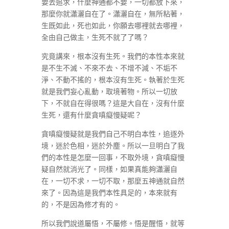
要去追求，什麼神通都不要，一切都放下來，
那麼你就瀟灑自在了。瀟灑自在，無所粘著，
生既如此，死也如此，你願去哪裡就去哪裡，
全由自己做主，生死不就了了嗎？
究竟講來，根本沒有生死。我們的本性本來就
是不生不滅、不來不去、不增不減、不垢不
淨、不動不搖的，根本沒有生死。執著於生死
就是我們妄心亂動，取境著物。所以一切放
下，不就自在得很嗎？這是大自在，沒有什麼
生死，還有什麼貪嗔癡慢疑呢？
貪嗔癡慢疑就是我們自己不明白本性，追逐外
境，迷於色相，迷於外塵。所以一旦明白了我
們的本性是怎麼一回事，不取外境，貪嗔癡慢
疑自然就消光了。同樣，如果真能夠瀟灑自
在，一切不求，一切不取，那麼五神通就自然
來了。因為這是我們本性具足的，本來就有
的，不是因為修才有的。
所以我們說道屬悟，不屬修。悟是醒悟，就等