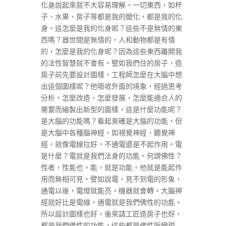
化身說起來就不大容易理解，一切東西，如杯
子、水果、房子等都是我的變化，都是我的化
身。這怎麼是我的化身呢？這些不是無情的東
西嗎？器世間是無情的，人和動物都是有情
的，怎麼是我的化身呢？因為這些東西離開我
的法性智慧就不會有。譬如我們住的房子，造
房子前先要設計圖樣，工程師怎麼在大腦中想
出這個圖樣呢？他吸收外面的境象，經過思考
分析，怎麼改造，怎麼發展，怎麼能適合人的
需要而繪製出新型的圖樣，這是什麼功能呢？
是大腦的功能嗎？看起來確是大腦的功能，但
是大腦中各種腦神經，如視覺神經、聽覺神
經，就像電線拉好，不通電還是不起作用。電
是什麼？電就是我們法身的功能。何謂佛性？
性者，性能也。能，就是功能。他就是能起作
用而無相可見。譬如說電，見不到電的形象，
通電以後，電燈就能亮，機器就會轉。大腦神
經就好比是電線，通電就是我們佛性的功能。
所以設計圖樣也好，後來請工匠造房子也好，
都是我們佛性的功能，這些都是佛性所變現