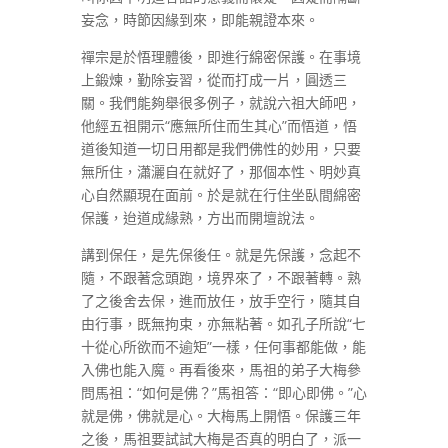
妄念，時節因緣到來，即能親證本來。
禪宗是於悟理體後，即進行綿密保護。在事境
上鍛煉，勤除妄習，從而打成一片，圓透三
關。我們能夠舉很多例子，就說六祖大師吧，
他經五祖開示“應無所住而生其心”而悟道，悟
道後知道一切日用都是我們佛性的妙用，只要
無所住，瀟灑自在就好了，那個本性、明妙真
心自然顯現在面前。於是就在行住坐臥間綿密
保護，迨道成緣熟，方出而開壇說法。
講到保任，是先保後任。就是先保護，念起不
隨，不跟著念頭跑，境界來了，不跟著轉。熟
了之後舍去保，進而放任，放手空行，隨其自
由行事，既無拘束，亦無粘著。如孔子所說“七
十從心所欲而不逾矩”一樣，任何事都能做，能
入佛也能入魔。再看後來，馬祖的弟子大梅參
問馬祖：“如何是佛？”馬祖答：“即心即佛。”心
就是佛，佛就是心。大梅馬上開悟。保護三年
之後，馬祖要試試大梅是否真的明白了，派一