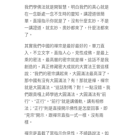
我們學佛法就是開智慧，明白我們的真心就是
在一念斷處一念不生時的靈知。講證道很簡
單，直接指示你就是了，沒有什麼玄妙。不是
一講證道，就玄妙、奧妙都來了，什麼法都來
了。
其實我們中國的禪宗是最好最好的，單刀直
入，不立文字，直指人心，見性成佛，是最上
乘的密法。最高層的密宗就是禪。這話不是我
創造的。真正修藏密大成就的大寶法王曾這樣
說：“我們的密宗講起來，大圓滿法最高深了。
那中國有沒有大圓滿法？有！那就是禪，禪宗
就是大圓滿法。”這話對嗎？對！一點沒錯。我
們跟貢嘎上師學過大圓滿法。大圓滿法有“前
行”、“正行”。“前行”就是講儀軌，講有相修
法；“正行”則是直接開示佛性是怎麼回事，即
“見宗”開示，跟禪宗直指一式一樣，沒有兩
樣。
禪宗是直截了當指示你見性，不繞路說法。如