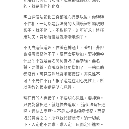
的，就是佛性的化身。
明白這個法報化三身都唯心具足以後，你時時
不住相，一切都是我法身的大圓鏡智所顯現的
影子，就不動心，不取相了，無所祈求！這樣
用功夫，貪嗔癡慢疑就漸漸地消了。
不明白這個道理，住著在神通上，著相，非但
貪嗔癡慢疑消不了，反而會更增加。要神通幹
什麼？不就是要名聞利養嗎？要恭維、要名
聲、要供養，貪嗔癡慢疑更增加了，一點幫助
都沒有。可見要消除貪嗔癡慢疑，非見性不
可！不見性不行！根子還是在明心見性上，所
以佛教的根本還是明心見性。
現在有的人弄錯了，不要明心見性，要神通。
只要能發神通，就趕快去追取，“這個法有神通
啊，趕快去學啊”。不是去掉貪嗔癡慢疑，而是
增加貪得之心。所以我們修法時，須一切放
下，入定也不要求，求入定，反而定不進去。