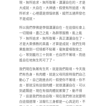
現，無所追求，無所取著，瀟灑自在的，才是
大成就，大自在，大神通。假使有所追逐，有
所祈求，心裡還是煩惱依舊，縱然五通齊發也
不是成就。
所以我們學佛是學個瀟灑自在，在這個社會上
一切隨緣，盡己之能，為群眾服務，能上能
下，無所追求，無所取著。真正瀟灑自在了，
才是大乘佛教的真義，才算是成就。我們生時
果能做到一切境都不粘著，毫無愛嗔取捨之
心，等到臘月三十到來，也自然不著境，而逍
遙自在地無生死可了了。
我們現在執著有生死，就是我們取境。今天我
們有色身，有肉體，就是父母同房時我們自己
動心了，自己跑進去的。假使你不著境，你不
去，那就沒有這個肉體，就很瀟灑自在，可以
到處飄遊。現在有個肉體就累贅了，動不得
了，這是我們咎由自取。現在我們修法就要明
白這個道理，法報化三身都是一心具足的，不