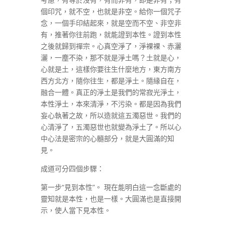
個印咒，就不空，也就是非空。給你一個咒子
念，一個手印結起來，就是空而不空、非空非
有，推著你往前跑，就能證到本性。證到本性
之後就歸到禪宗。心真空淨了，淨裸裸、赤灑
灑，一塵不染，那不就是淨土嗎？土就是心，
心就是土，這樣你要往生什麼地方，東方南方
西方北方，隨你往生，都是淨土。隨緣自在，
融合一體。真正的淨土是我們的常寂光淨土，
本性淨土，本來清淨，不污染。都是因為我們
妄心執著之故，所以造就這五濁惡世。我們的
心清淨了，五濁惡世也就變為淨土了。所以心
中心法是密宗的心髓部分，就是大圓滿的知
見。
成道可分四個步驟：
第一步“見到本性”。 現在能明白這一念斷處的
靈知就是本性，也是一樣。大圓滿也是直接開
示，使人當下見本性。