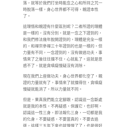
落，就等於我們打坐時能念之心和所持之咒一
時脫落一樣，身心世界都不可得，親證本性
了。
這理悟和親證有什麼區別呢？二者所證的理體
是一樣的，沒有分別，就是一念之下證到的，
和我們修法幾年脫開證到的，理體是完全一樣
的，和禪宗參禪三十年證到的也是一樣的。但
力量有不同，一念證到的，沒有做過功夫，事
情來了之後往往擋不住，心就亂了。這就是思
惑不了，就是貪嗔癡慢疑沒有消除。
現在我們上座做功夫，身心世界都化空了，親
證的力量就有了，事情來了就擋得住，貪嗔癡
慢疑就能消了，所以力量就不同。
但是，果真我們能立定腳跟，認識這一念斷處
就是我的本性，不再疑惑，保護它，也好啊。
認識這一性三身，即法報化三身，一切都是我
的化身，不要疑惑，不要當真的，不要去追
逐，這樣三五年下來也就慢慢了了，也是很好