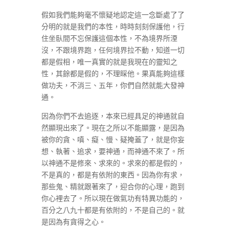
假如我們能夠毫不懷疑地認定這一念斷處了了
分明的就是我們的本性，時時刻刻保護他，行
住坐臥間不忘保護這個本性，不為境界所湮
沒，不跟境界跑，任何境界拉不動，知道一切
都是假相，唯一真實的就是我現在的靈知之
性，其餘都是假的，不理睬他。果真能夠這樣
做功夫，不消三、五年，你們自然就能大發神
通。
因為你們不去追逐，本來已經具足的神通就自
然顯現出來了。現在之所以不能顯露，是因為
被你的貪、嗔、癡、慢、疑掩蓋了，就是你妄
想、執著、追求，要神通，而神通不來了。所
以神通不是修來、求來的。求來的都是假的，
不是真的，都是有依附的東西。因為你有求，
那些鬼、精就跟著來了，迎合你的心理，跑到
你心裡去了。所以現在做氣功有特異功能的，
百分之八九十都是有依附的，不是自己的。就
是因為有貪得之心。