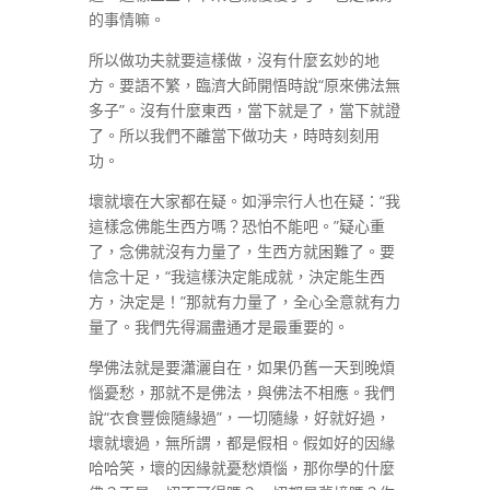
的事情嘛。
所以做功夫就要這樣做，沒有什麼玄妙的地
方。要語不繁，臨濟大師開悟時說“原來佛法無
多子”。沒有什麼東西，當下就是了，當下就證
了。所以我們不離當下做功夫，時時刻刻用
功。
壞就壞在大家都在疑。如淨宗行人也在疑：“我
這樣念佛能生西方嗎？恐怕不能吧。”疑心重
了，念佛就沒有力量了，生西方就困難了。要
信念十足，“我這樣決定能成就，決定能生西
方，決定是！”那就有力量了，全心全意就有力
量了。我們先得漏盡通才是最重要的。
學佛法就是要瀟灑自在，如果仍舊一天到晚煩
惱憂愁，那就不是佛法，與佛法不相應。我們
說“衣食豐儉隨緣過”，一切隨緣，好就好過，
壞就壞過，無所謂，都是假相。假如好的因緣
哈哈笑，壞的因緣就憂愁煩惱，那你學的什麼