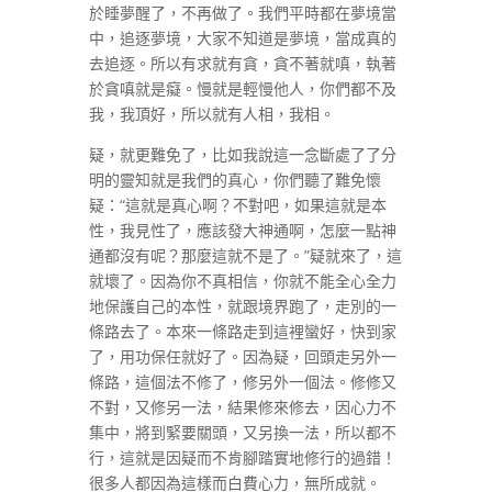
於睡夢醒了，不再做了。我們平時都在夢境當
中，追逐夢境，大家不知道是夢境，當成真的
去追逐。所以有求就有貪，貪不著就嗔，執著
於貪嗔就是癡。慢就是輕慢他人，你們都不及
我，我頂好，所以就有人相，我相。
疑，就更難免了，比如我說這一念斷處了了分
明的靈知就是我們的真心，你們聽了難免懷
疑：“這就是真心啊？不對吧，如果這就是本
性，我見性了，應該發大神通啊，怎麼一點神
通都沒有呢？那麼這就不是了。”疑就來了，這
就壞了。因為你不真相信，你就不能全心全力
地保護自己的本性，就跟境界跑了，走別的一
條路去了。本來一條路走到這裡蠻好，快到家
了，用功保任就好了。因為疑，回頭走另外一
條路，這個法不修了，修另外一個法。修修又
不對，又修另一法，結果修來修去，因心力不
集中，將到緊要關頭，又另換一法，所以都不
行，這就是因疑而不肯腳踏實地修行的過錯！
很多人都因為這樣而白費心力，無所成就。