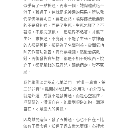
似乎有了一點神通，再來一個，她肉體就吃不
消了，難過了。這就是求神通的惡果。所以我
們學佛法要明白，要走正路，曉得佛法最要緊
的不是發神通，而是了生死。生死怎樣了？不
著境，不跟念頭跑，一點境界不粘著，才能了
生死。求神通，不究竟，不能了生死。求神通
的人都是著相，都是為了名聞利養。嘗聞氣功
師先作帶功報告，賣門票賺錢，然後治病斂
錢，再後發售資訊物。都是不相干的東西。說
穿了，都是騙錢的玩意兒。跟他們走，豈不冤
屈。
我們學佛法要認定心地法門，“唯此一真實，餘
二即非真”。離開心地法門之外用功，心外取法
就是外道。成就不是發神通，而是心空無住，
坦蕩蕩的，瀟灑自在。能做到順逆無拘，瀟灑
自在，才是最大的神通。
因為離開這個，發了五神通，心也不自在。比
如有了宿命通，知道了過去世怎麼樣，心裡就