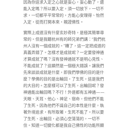
因為你這求入定之心就是妄心，妄心動了，還
能入定嗎？所以要入定，須一切放下，一切不
求，一切都平平常常的，方能心安理得、怡然
入定，從而打開本來，親證佛性。
實際上成道沒有什麼玄妙奇特，是極其簡單尋
常的。但是我聽杭州有的師兄弟們講：“我們杭
州人沒有一個成就的。”糟了，這一定把成道的
真義弄錯了。怎樣才是成就呢？一定要發神通
才算成就了嗎？沒有發神通就不是明心見性、
不能成就了？這顯然是一個極大錯誤。讓我們
先來談談成就是什麼，即我們學佛的目的是什
麼？學佛的目的是出輪回，了生死，這是我們
的大目的。怎麼樣可以了生死，出輪回呢？發
神通能出輪回嗎？不行！外道都有五神通——
天眼、天耳、他心、神足、宿命，但他們不能
了生死。因為他們不識自己的本性是什麼，執
著外境追求，有所取著，生死不能了。所以要
了生死、出輪回，必須心空蕩蕩的，一切不
住。知道一切變化都是我自己佛性的功能所顯