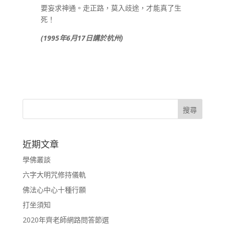
要妄求神通。走正路，莫入歧途，才能真了生
死！
(1995
年
6
月
17
日講於杭州
)
近期文章
學佛叢談
六字大明咒修持儀軌
佛法心中心十種行願
打坐須知
2020年齊老師網路問答節選