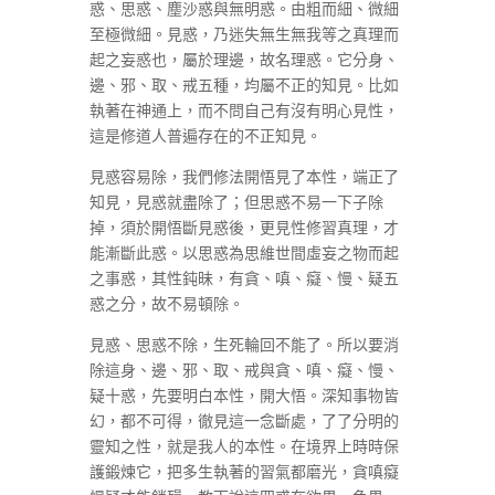
惑、思惑、塵沙惑與無明惑。由粗而細、微細
至極微細。見惑，乃迷失無生無我等之真理而
起之妄惑也，屬於理邊，故名理惑。它分身、
邊、邪、取、戒五種，均屬不正的知見。比如
執著在神通上，而不問自己有沒有明心見性，
這是修道人普遍存在的不正知見。
見惑容易除，我們修法開悟見了本性，端正了
知見，見惑就盡除了；但思惑不易一下子除
掉，須於開悟斷見惑後，更見性修習真理，才
能漸斷此惑。以思惑為思維世間虛妄之物而起
之事惑，其性鈍昧，有貪、嗔、癡、慢、疑五
惑之分，故不易頓除。
見惑、思惑不除，生死輪回不能了。所以要消
除這身、邊、邪、取、戒與貪、嗔、癡、慢、
疑十惑，先要明白本性，開大悟。深知事物皆
幻，都不可得，徹見這一念斷處，了了分明的
靈知之性，就是我人的本性。在境界上時時保
護鍛煉它，把多生執著的習氣都磨光，貪嗔癡