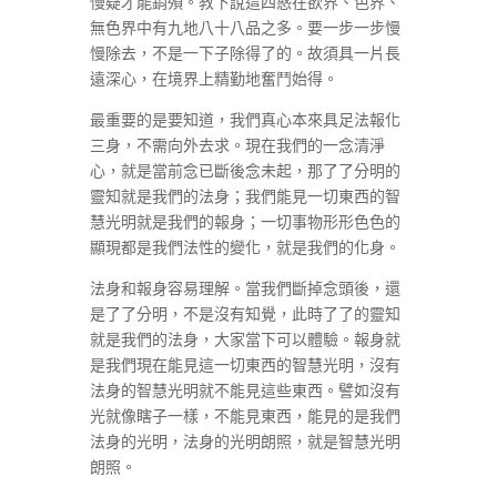
慢疑才能銷殞。教下說這四惑在欲界、色界、
無色界中有九地八十八品之多。要一步一步慢
慢除去，不是一下子除得了的。故須具一片長
遠深心，在境界上精勤地奮鬥始得。
最重要的是要知道，我們真心本來具足法報化
三身，不需向外去求。現在我們的一念清淨
心，就是當前念已斷後念未起，那了了分明的
靈知就是我們的法身；我們能見一切東西的智
慧光明就是我們的報身；一切事物形形色色的
顯現都是我們法性的變化，就是我們的化身。
法身和報身容易理解。當我們斷掉念頭後，還
是了了分明，不是沒有知覺，此時了了的靈知
就是我們的法身，大家當下可以體驗。報身就
是我們現在能見這一切東西的智慧光明，沒有
法身的智慧光明就不能見這些東西。譬如沒有
光就像瞎子一樣，不能見東西，能見的是我們
法身的光明，法身的光明朗照，就是智慧光明
朗照。