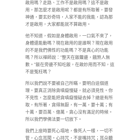
啟用嗎？走路、工作不是啟用嗎？這不是啟
用，那怎麼才是啟用呢？都是有所取著，要發
神通，要玄妙奇特，人家不能的我能，認為那
才是啟用，大家都能就不算啟用。
他不知道，假如是身體啟用，一口氣不來了，
身體還能動嗎？現在啟用的是誰啊？現在啟用
的不是我們佛性的功能嗎？不是真心的功能
嗎？所以禪師說：“整天在飯籮邊，餓煞人無
數。”飯在旁邊不知吃飯，在啟妙用而不知，這
不是冤枉嗎？
所以我們說不要被自己所瞞，要明白這個道
理。要真正消除貪嗔癡慢疑，就必須見性。你
不見性，怎麼能把貪嗔癡慢疑去掉？總是有所
取，有所著，貪得無厭，有一萬，要十萬；有
十萬，要百萬、億萬，貪心沒有滿足的時候。
所以我們學佛法要一切放下。
我們上座時要死心塌地，像死人一樣，一切不
管，心念耳聞。心持咒，不是嘴持咒；耳朵聽