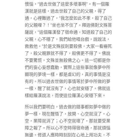
懊惱，“過去世做了這麼多壞事啊”。有一個羅
漢就是這樣，過去世殺了自己的父親，得了
通，心裡難過了，“我怎麼如此不孝，殺了自己
的父親哩？！”坐也坐不住了。釋迦佛對文殊菩
薩說，“這個羅漢發了宿命通，知道殺了自己的
父親，心不穩了，我們給他唱台戲，說說法，
救救他。”於是文殊拔劍要殺佛，大家一看嚇死
了，殺父親罪就不得了，殺佛更不得了。佛說
不要驚慌，文殊並無殺佛之心。這一切都是你
們的妄心妄想蠢動，實際上這些事就像夢中所
顯現的夢境一樣，都是虛幻的，真的事情是沒
有的。所以過去世做的事情等於夢中所做的夢
一樣，醒了就沒有了，心也就安穩了。佛就這
樣給羅漢說法，而使這位羅漢心安穩下來。
所以我們要明白，過去做的錯事都如夢中做的
夢一樣，現在醒悟了，放開、心空就沒了。心
空，業障就消了；心不空就壞了，那就要受業
障之報了。所以心不空時得宿命通，那就煩惱
無邊。修道人應時時刻刻在心地上用功夫，不