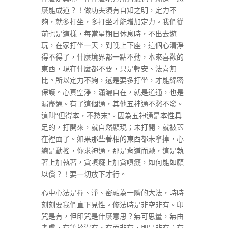
麼能成道？！做功夫須有自知之明，定力不
夠，就多打坐，多打坐才能增加定力。我們從
前也是這樣，每當星期日休息時，不出去遊
玩，在家打坐一天，到晚上下座，這個心清淨
得不得了，什麼境界都一點不動，本來喜歡的
東西，現在什麼都不要，只是輕安、法喜無
比。所以定力不夠，還是要多打坐，才能綿密
保護。心真空淨，瀟灑自在，就是道通，也是
漏盡通。有了這個通，其他五神通不愁不發。
這叫“但得本，不愁末”。因為五神通是本性具
足的，打開來，就自然顯現；未打開，就被蓋
在裡面了。如果那些著相的東西都未拿掉，心
總是動搖，你求神通，那是背道而馳，這是執
著上加執著，貪嗔癡上加貪嗔癡，如何能如願
以償？！要一切放下才行。
心中心法是禪、淨、密融為一體的大法，時時
刻刻要我們直下見性。修法時是非空非有。印
咒是有，但印咒是什麼意思？無可思量，無由
考慮，有等於沒有，有而非有，即是非有；有