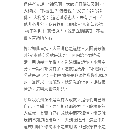
個侍者去說：“師兄啊，大師近日佛法又別。”
大梅說：“作麼生？”侍者說：“又道：非心非
佛。”大梅說：“這老漢惑亂人，未有了日。任
他非心非佛，我只管即心即佛。”馬祖知後說：
“梅子熟也！”真悟道人，就是立穩腳跟，不被
他人言語所左右。
禪宗如此直指，大圓滿也是這樣。大圓滿最後
才講“本體空分就是法身”。剛開始不肯這樣
講，用功幾十年後，才肯這樣告訴你。本體空
分，一點相都沒有了，這就是法身；“本體顯了
分就是報身”；一切事物都是我法性所變化顯現
的，無所求，無所取，就是我的化身。說得很
清楚，這叫大圓滿知見。
所以說杭州並不是沒有人成就，是你們自己瞞
自己，弄錯了，弄到神通那邊去了。說杭州無
人成就，其實自己在成就中而不知道。還要說
我們不知道啟用啊。一天到晚啟用，怎麼不知
道啟用啊？你喝水不是啟用嗎？吃飯穿衣不是