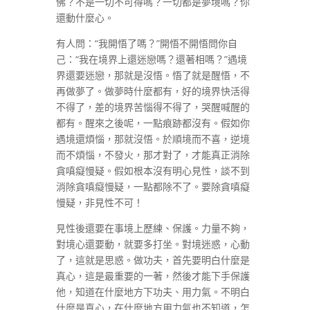
佛？不是一切不可得嗎？一切都是夢境嗎？你
還動什麼心。
有人問：“我開悟了嗎？”開悟不開悟問你自
己：“我在境界上還迷戀嗎？還著相嗎？”遇境
界還要迷戀，那就是沒悟。悟了就是醒悟，不
再做夢了。做夢時什麼都有，好的境界快活得
不得了，差的境界苦惱得不得了，哭醒喊醒的
都有。醒來之後呢，一點痕跡都沒有。假如你
遇境還煩惱，那就沒悟。於順境而不喜，逆境
而不煩惱，不發火，那才對了，才能真正消除
貪嗔癡慢疑。假如根本沒有明心見性，談不到
消除貪嗔癡慢疑，一點都除不了。要除貪嗔癡
慢疑，非見性不可！
見性後還要在事境上歷練、保護。力量不夠，
對境心還要動，就要多打坐。對境迷惑，心動
了，這就是思惑。做功夫，首先要明白什麼是
真心，這是最重要的一著，然後才能下手保護
他，知道在什麼地方下功夫、用力氣。不明白
什麼是真心，在什麼地方用力氣也不知道，怎