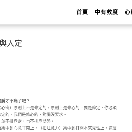
首頁
中有救度
心
咒與入定
胳膊才不痛了吧？
密）原則上不是修定的，原則上是修心的。要是修定，你必須
修定的，我們是修心的，對腿沒要求。
並不排斥定，也不排斥雙盤。
中到心念耳聞上，（把注意力）集中到打開本來見性上。這麼