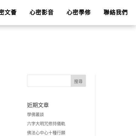
密文薈
心密影音
心密學修
聯絡我們
近期文章
學佛叢談
六字大明咒修持儀軌
佛法心中心十種行願