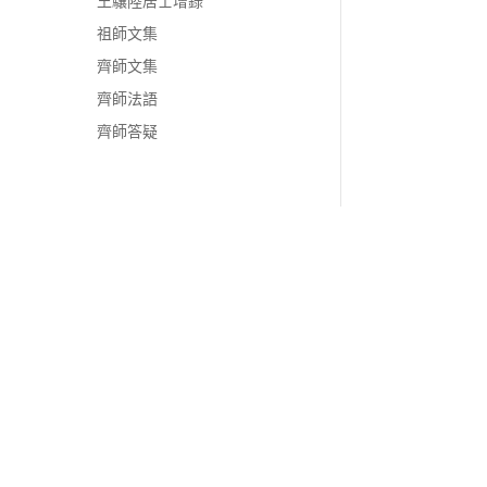
王驤陸居士增錄
祖師文集
齊師文集
齊師法語
齊師答疑