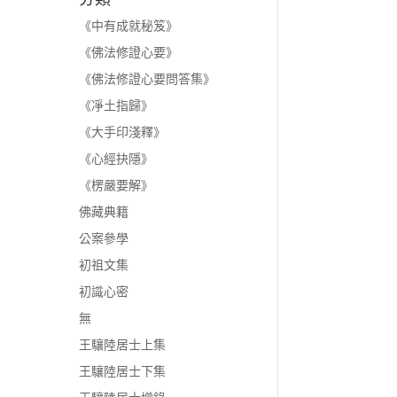
《中有成就秘笈》
《佛法修證心要》
《佛法修證心要問答集》
《凈土指歸》
《大手印淺釋》
《心經抉隱》
《楞嚴要解》
佛藏典籍
公案參學
初祖文集
初識心密
無
王驤陸居士上集
王驤陸居士下集