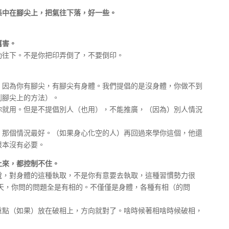
集中在腳尖上，把氣往下落，好一些。
厲害。
往下。不是你把印弄倒了，不要倒印。
為你有腳尖，有腳尖有身體。我們提倡的是沒身體，你做不到
到腳尖上的方法）。
用。但是不提倡別人（也用），不能推廣，（因為）別人情況
個情況最好。（如果身心化空的人）再回過來學你這個，他還
根本沒有必要。
上來，都控制不住。
，對身體的這種執取，不是你有意要去執取，這種習慣勢力很
天，你問的問題全是有相的。不僅僅是身體，各種有相（的問
（如果）放在破相上，方向就對了。啥時候著相啥時候破相，