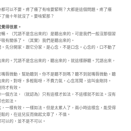
都可以不要。疼了癢了有啥要緊啊？大都是這個問題。疼了癢
不了幾十年就沒了。要啥緊那？
就覺得很累。
。（咒語不是念出來的）是聽出來的。可是我們一般沒那個習
呼吸有關係了。（其實）我們是聽出來的。
先分開家，跟它分家，是心念，不是口念。心念的，口不動了
的。咒語不是念出來的，聽出來的，就這樣靜聽。咒語出來，
唇微動，幫助聽到。你不是聽不到嗎？聽不到就嘴唇微動。聽
出來的。對呀，多輕鬆呀，不費力氣，心念耳聞，這叫金剛持。
持才有效。
個方法，（就認為）只有這樣才如法，不這樣就不如法。沒有
樣也如法。
一樣有效，一樣如法。但是太累人了，兩小時這樣念，能受得
輕鬆的，在這兒反而做起文章了，不值。
可以的，並不是不可以。