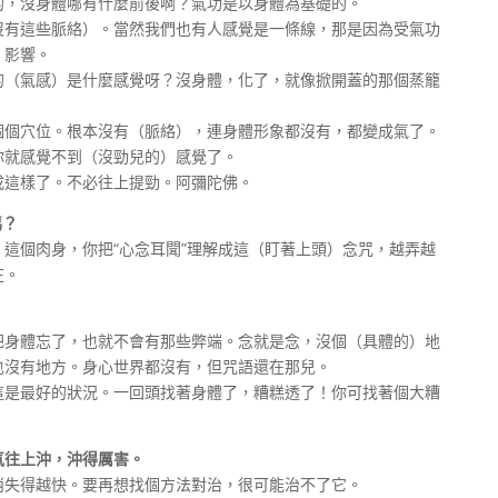
的，沒身體哪有什麼前後啊？氣功是以身體為基礎的。
這些脈絡）。當然我們也有人感覺是一條線，那是因為受氣功
）影響。
氣感）是什麼感覺呀？沒身體，化了，就像掀開蓋的那個蒸籠
穴位。根本沒有（脈絡），連身體形象都沒有，都變成氣了。
你就感覺不到（沒勁兒的）感覺了。
這樣了。不必往上提勁。阿彌陀佛。
嗎？
個肉身，你把“心念耳聞”理解成這（盯著上頭）念咒，越弄越
在。
。
體忘了，也就不會有那些弊端。念就是念，沒個（具體的）地
也沒有地方。身心世界都沒有，但咒語還在那兒。
最好的狀況。一回頭找著身體了，糟糕透了！你可找著個大糟
氣往上沖，沖得厲害。
失得越快。要再想找個方法對治，很可能治不了它。