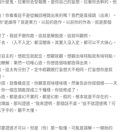
個什麼鬼，拉著你去受報應。是你自己的妄想，拉著你去幹的。他
你看看這不是從輪回裡跳出來的嗎？我們是直接跳（出來）。
你”是誰呀？就是業力，以前的造作。以前你的作為，就是那個
了，我就不跟你跑。這就是解脫道，這就叫觀照。
，（入不入定）都沒關係。其實入沒入定，都可以不大操心。
主的。想起念就起念，想觀就觀。想觀出啥特點就有啥特點。
地瞭解：果然一切唯心造。你想造個啥都造得出來。
，這太有分別了。定中起觀跟打妄想大不相同。打妄想你是奴
刀。
捏，就像橡皮泥，你願意捏啥樣啥樣。然後告訴你捏個樣——天
。你一個念頭能捏成三千種樣，你就修成了。
造。都是虛幻不實的，都是幻影，假的，根本就是不存在的。
論，那叫證道。“我來證明，那個話不虛。”這不就證道嗎？可
玄乎乎的，聽不大懂。
要證道才可以。但是（你）那一點懂，可能是誤解。一開始的