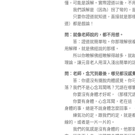
懂，可能是誤解。實際證道以後，不
我們誤解是（因為）拐了彎的，是推
只要你證道就知道，直接就是那樣，
道）都是戲論！
問：就像老師說的，都不用想。
答：證道就簡單啦。你那理解很複雜
用解釋，就是佛經說的那樣。
所以你瞭解佛經瞭解得越多，就越知
理論，讓元音老人用深入淺出簡單的
問：老師，念咒到最後，哪兒都沒感
答：你還沒有擺脫肉體感覺。你可能
落？我們不是心念耳聞嗎？咒語在哪
你要沒有身體才好呢，（那樣咒語
你要有身體，心念耳聞，老在這（上
身體的事，總是不說身體怎麼回事，
練氣功的定，跟我們的定，就是都有
線的，或者是一片一片的。
我們的氣感是沒有身體的。他那氣感