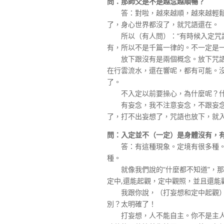
問：那師父是不是越念越順暢？
答：對啦，越來越順，越來越輕鬆。
了，身心世界都沒了，就咒語還在。
所以（有人問）：“有時候入定咒語
有，所以不是千篇一律的。不一定是
放下跟沒有是兩個概念。放下咒語，
在行雲流水，還在響呢，都有可能。
了。
不入定以前要操心，為什麼呢？什
有妄念，我不注意妄念，不跟妄念
了，打不出妄想了，咒語也放下，就
問：入定並不（一定）是身體沒有，
答：有這種現象。定境有很多種。哪
種。
就像我們說的“什麼都不知道”，那
定中,還能起觀，定中觀照，並且還能
我跟你說，（打妄想和定中起觀）
別？太明確了！
打妄想，人不能自主。你不是主人，