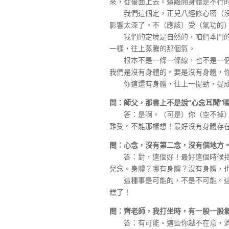
來，從後面上去。這離開身體是不行
我們這個定，正兒八經修心密（沒有
影響太深了。不（應該）受（氣功的
我們的定境是自然的，咱們本門的（
一樣，往上蒸騰的那個氣。
根本不是一條一條線，也不是一個個
我們是沒有身體的。要是沒有身體，
你這還有身體，往上一提勁，提成
問：師父，那書上不是說
“
心念耳聞
”
答：是啊。（可是）你（空不掉）這
難受。不能那樣想！最好沒有身體存
問：心念，沒有第二念，沒有個地方
答：對，這個好！最好這個時候把身
兒念。身體？哪有身體？沒有身體，
這種事是可能的，不是不可能。這是
糕了！
問：齊老師，我打坐時，有一股一股
答：有可能。這些你越不在意，消