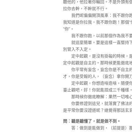
聽他的，他拉著你輪回。不是外頭有
拉你去幹，不幹就不行。
我們呢偏偏開頂風車：我不跟你跑！
我知道是你拉我，我不跟你跑！那個“
“你”。
我不跟你跑，以前那個作為我不要
就這麼簡單。要是這樣一直堅持下去
別管入不入定。
定中起觀，是沒有掛礙的時候，是自
定中起觀是自主的。那時候更能徹底
你平常有妄念，妄念你是不自主的
才，你是受報的人，（妄念）拿你開
定中起觀，你想造啥造啥，隨便你
臺止觀吧，好！你就能捏成三千種樣
那時候你徹底瞭解：果然一切唯心
你要修證到這兒，就落實了佛法的理
是平常你要沒證道呢？總覺得那話玄
問：聽是聽懂了，就是做不到。
答：做到是能做到，（前提是）那