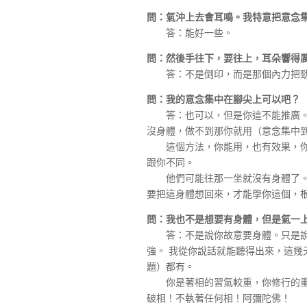
問：氣沖上去會耳鳴。我特意把意念
答：能好一些。
問：然後手往下，要往上，耳朵響得
答：不是倒印，而是那個內力把勁
問：我的意念集中在腳尖上可以吧？
答：也可以，但是你這不能推廣。因
沒身體，做不到那你就用（意念集中
這個方法，你能用，也有效果，你就
跟你不同。
他們可能往那一坐就沒有身體了。那
要把這身體想回來，才能學你這個，
問：我也不是想要有身體，但是氣一
答：不是說你故意要身體。只是說
強。 我從你說話就能聽得出來，這幾
題）都有。
你是著相的習氣較重，你修行的重點
破相！不執著任何相！阿彌陀佛！