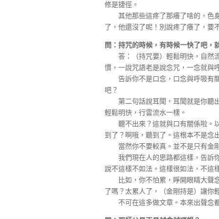
修是捷徑。
其他那些這疼了那癢了啥的，色身
了，他還沒了呢！別說疼了癢了，要
問：持咒的時候，有時候一快了吧，
答：（持咒要）輕鬆明快，自然流暢
慣，一說咒語老是說念咒，一念就與
告訴你不是口念，口念與呼吸有關。
吧？
第二句話說耳聞，耳聞就是你聽出來
輕鬆明快，行雲流水一樣。
聽不出來？這就與口有關係啦。以嘴
到了？啊哦，聽到了。這根本不是念
當然你不要較真。並不是只有金剛
我們現在人的思路都這樣，告訴你一
說不這樣不如法。這樣很如法，不這
比如，你不怕累，睜開眼睛大聲念，
了嗎？太累人了，（金剛持是）讓你
不可在這多做文章。本來出聲念都