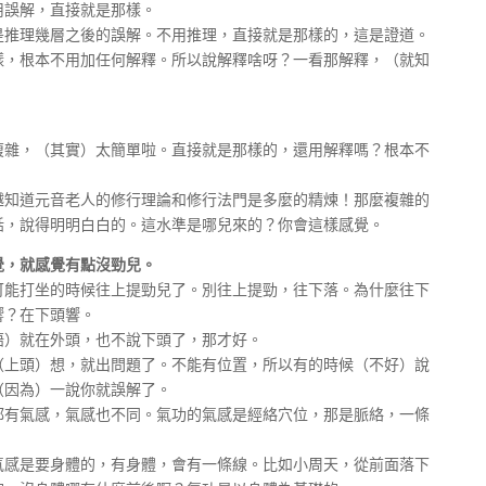
用誤解，直接就是那樣。
理幾層之後的誤解。不用推理，直接就是那樣的，這是證道。
根本不用加任何解釋。所以說解釋啥呀？一看那解釋，（就知
，（其實）太簡單啦。直接就是那樣的，還用解釋嗎？根本不
道元音老人的修行理論和修行法門是多麼的精煉！那麼複雜的
話，說得明明白白的。這水準是哪兒來的？你會這樣感覺。
覺，就感覺有點沒勁兒。
打坐的時候往上提勁兒了。別往上提勁，往下落。為什麼往下
響？在下頭響。
）就在外頭，也不說下頭了，那才好。
頭）想，就出問題了。不能有位置，所以有的時候（不好）說
（因為）一說你就誤解了。
氣感，氣感也不同。氣功的氣感是經絡穴位，那是脈絡，一條
是要身體的，有身體，會有一條線。比如小周天，從前面落下