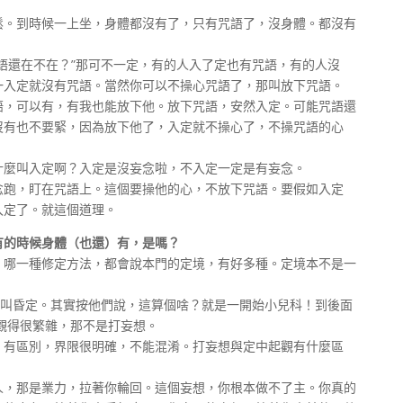
到時候一上坐，身體都沒有了，只有咒語了，沒身體。都沒有
還在不在？”那可不一定，有的人入了定也有咒語，有的人沒
一入定就沒有咒語。當然你可以不操心咒語了，那叫放下咒語。
可以有，有我也能放下他。放下咒語，安然入定。可能咒語還
沒有也不要緊，因為放下他了，入定就不操心了，不操咒語的心
麼叫入定啊？入定是沒妄念啦，不入定一定是有妄念。
跑，盯在咒語上。這個要操他的心，不放下咒語。要假如入定
入定了。就這個道理。
有的時候身體（也還）有，是嗎？
一種修定方法，都會說本門的定境，有好多種。定境本不是一
叫昏定。其實按他們說，這算個啥？就是一開始小兒科！到後面
觀得很繁雜，那不是打妄想。
有區別，界限很明確，不能混淆。打妄想與定中起觀有什麼區
那是業力，拉著你輪回。這個妄想，你根本做不了主。你真的