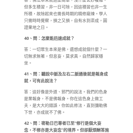
但多生積習，非一日可除，因這積習也非一生
所積，故除起來也需長時期的精修磨煉。學人
只需時時覺察，損之又損，自有水到渠成，圓
證果地之日。
40
、問：怎麼能迅速成就？
答：一切眾生本來是佛，還想成就個什麼？一
切無求無著，但息妄，莫求真，自然歸家穩
坐。
41
、問：聽說中脈及左右二脈通後就是報身成
就，可有此說法？
答：這好像是外道、邪門的說法。我們的色身
是業報身，不是佛報身。你在這色身上做工
夫，是大大的錯誤，你如此修法，直到彌勒佛
下世，亦成就不了佛。
42
、問：密勒日巴尊者已至
“
修行是個大妄
念，不修亦是大妄念
”
的境界。但卻厭煩酬答施