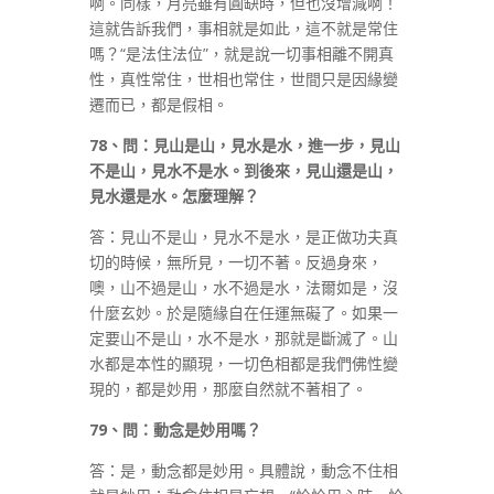
啊。同樣，月亮雖有圓缺時，但也沒增減啊！
這就告訴我們，事相就是如此，這不就是常住
嗎？“是法住法位”，就是說一切事相離不開真
性，真性常住，世相也常住，世間只是因緣變
遷而已，都是假相。
78
、問：見山是山，見水是水，進一步，見山
不是山，見水不是水。到後來，見山還是山，
見水還是水。怎麼理解？
答：見山不是山，見水不是水，是正做功夫真
切的時候，無所見，一切不著。反過身來，
噢，山不過是山，水不過是水，法爾如是，沒
什麼玄妙。於是隨緣自在任運無礙了。如果一
定要山不是山，水不是水，那就是斷滅了。山
水都是本性的顯現，一切色相都是我們佛性變
現的，都是妙用，那麼自然就不著相了。
79
、問：動念是妙用嗎？
答：是，動念都是妙用。具體說，動念不住相