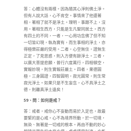
答：心體沒有兩樣。因為隨其心淨則佛土淨。
但有人說大話，心不肯空。事情來了他還著
相，著相了就不是淨土。理明，事跟不上，沒
用。著相生西方，只能是生凡聖同居土。西方
有四土的不同，一者，一心用功念佛了但不知
一切皆幻現，執為實有，而生事相的淨土，亦
得極樂莊嚴的受用。二者，心空無住，證無生
正定，了見思惑，則入方便有餘淨土。三者，
以廣大菩提悲願，普行六度萬行，四相頓空，
實報妙現，則生實報莊嚴土。四者，果德圓
極，三身圓證，四智圓明，寂光圓常，則生常
寂光淨土。如果只是不生妄念，心不具淨土之
德，則離真淨土遠矣！
59
、問：如何是戒？
答：戒者，戒你心不妄動而易於入定也，故最
要緊的是心戒。心不為境界所動，於一切境，
無染、無著是一切戒的根本。再由不動的妙心