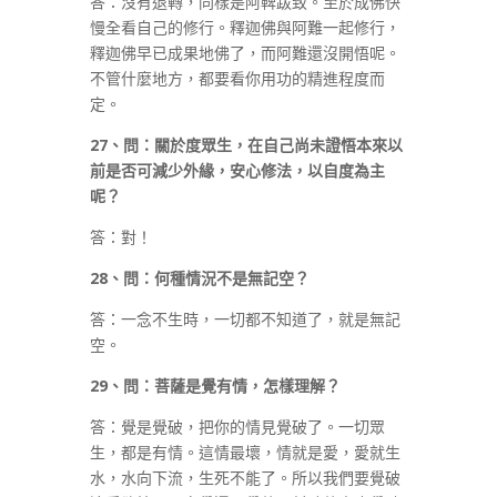
答：沒有退轉，同樣是阿鞞跋致。至於成佛快
慢全看自己的修行。釋迦佛與阿難一起修行，
釋迦佛早已成果地佛了，而阿難還沒開悟呢。
不管什麼地方，都要看你用功的精進程度而
定。
27
、問：關於度眾生，在自己尚未證悟本來以
前是否可減少外緣，安心修法，以自度為主
呢？
答：對！
28
、問：何種情況不是無記空？
答：一念不生時，一切都不知道了，就是無記
空。
29
、問：菩薩是覺有情，怎樣理解？
答：覺是覺破，把你的情見覺破了。一切眾
生，都是有情。這情最壞，情就是愛，愛就生
水，水向下流，生死不能了。所以我們要覺破