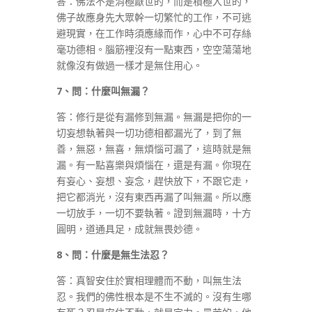
答：佛法不是消極厭世的，而是積極入世的，
佛子故應身先大眾幹一切繁忙的工作，不可逃
避現實，在工作時須應緣而作，心中不可存絲
毫功德相。腦筋裡沒有一點東西，空空蕩蕩地
就像沒有做過一樣才是無住用心。
7
、問：什麼叫無漏？
答：修行是從有漏修到無漏。無漏是把你的一
切妄想執著與一切功德相都漏光了，到了無
善，無惡，無喜，無煩惱可漏了，這時就是無
漏。有一點喜樂與煩惱在，還是有漏。你現在
有妄心、妄想、妄念，趕快放下，不跟它走，
把它都消光，沒有東西再漏了叫無漏。所以應
一切放手，一切不要執著。證到無漏時，十方
圓明，道通具足，成就無畏妙德。
8
、問：什麼是無生法忍？
答：真智安住於實相理體而不動，叫無生法
忍。我們的佛性根本是不生不滅的。沒有生哪