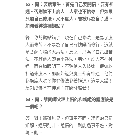
62
、問：要度眾生，首先自己要開悟，要有神
通。否則談不上度人，人家也不信你。但如果
只顧自己修法，又不度人，會被斥為自了漢。
如何看待這種觀點？
答：你的觀點錯了。現在自己修法正是為了度
人而修的，不是為了自己尋快樂而修行，這就
是菩薩心腸的大乘法。反之，只為了自己出苦
海，不顧他人即為小乘法。另外，度人不在神
通，而在道眼明正，不致使人入歧途。假如以
神通來度人，那麼外道與魔王都有神通，他們
都能度人嗎？你們修法都著神通，這是大錯！
須知成佛不在神通而在開發般若！
63
、問：請問師父理上悟的和親證的體應該是
一個吧？
答：對！體雖無異，但事用不同。理悟的只是
知解，遇事則非，證悟的，則能遇事不惑，對
境不動。