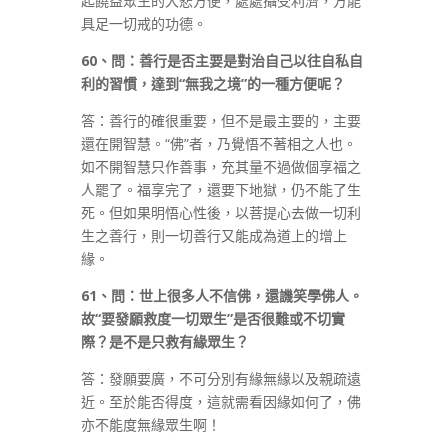
起饒益眾生的大悲方便，處處攝受利濟，方能
具足一切戒的功德。
60
、問：善行是否主要是對治自己以往自私自
利的習慣，達到
“
無我之境
”
的一種方便呢？
答：善行的確很重要，但不是最主要的，主要
還在開智慧。“佛”者，乃覺悟不著相之人也。
如不開智慧只作善事，充其量不過做個享福之
人罷了。福享完了，還要下地獄，仍不能了生
死。但如果明悟心性後，以菩提心去做一切利
生之善行，則一切善行又能成為道上的增上
緣。
61
、問：世上很多人不信佛，還譏笑學佛人。
故
“
要發願救度一切眾生
”
是否很難或不切實
際？是不是只救有緣眾生？
答：發願要廣，不可分別有緣無緣以及親疏遠
近。至於能否得度，這就需看因緣如何了，佛
亦不能度無緣眾生啊！