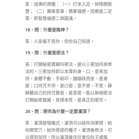
答：成佛的資糧：（一）打坐入定，除障開智
慧；（二）廣做善事，積累福德。因佛是二足
尊，即智慧福德二俱圓滿。
18
、問：什麼是陰神？
答：人家看不見你，但你自己知道。
19
、問：什麼是密法？
答：打開秘密寶藏叫密法，是以三密加持來修
法的。三密加持即以本尊的身、口、意來加
持。身體不動，手結印，腿跏趺而坐，是身
密；口持咒不停，是口密；意不想，不思，靜
靜聽自己的持咒聲音，是意密。能以無相密法
打開秘密寶藏，見得本性，是真正的密宗。
20
、問：密宗為什麼一定要灌頂？
答：灌頂是個儀式。灌頂可以給你消業障，給
你開梵穴，給你菩提的種子。灌頂後修法，可
以得到加持。所以灌頂後往往會拉肚子或嘔