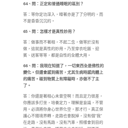
64
、問：正定和普通睡眠的區別？
答：等你定功深入，睡著亦是了了分明的，而
不是昏昏沉沉的。
65
、問：怎樣才是真性妙用？
答：做事而不著相，不起二念，做等於沒有
做，這就是真性的妙用。乃至穿衣吃飯、迎
賓、送客等等，都是自性的全體大用。
66
、問：我現在知道了，一切東西全是佛性的
變化。但還會感到痛苦，尤其生病時感肉體上
的痛苦。碰到物質上有障礙時，亦做不了主
了。
答：你還是著相心未曾空啊！而且定力很差，
你應該多打坐，培養定力。理解是妄識，不管
用。必須將你身心世界化空，那才行。真正保
護心不隨境界轉，走路也會脫掉，沒有個“我”
在走路，沒有馬路，沒有汽車，照樣會到目的