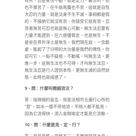
有死？忍是安住不動，就是定力。最苦的，他
也不覺苦了，在牛胎馬腹也不苦，這就是自性
大忍的力量，就是法身不生不滅。事相都是假
的，不接納它就沒有苦，你接受它就有苦。忍
苦者無苦可忍也就是無心可動。無生法忍要有
力量才能證到。在六道儘管走，也是無生，不
是坐在界外淨土是無生。我們現在說，一念斷
處，能起了了分明的大功量是我們的佛性。你
認可它，一點不疑惑，不動搖，叫無生法。更
進一步，這無生法也不可得，才叫無生法忍。
無生法忍是行人證到本性，更無生滅的自然狀
態，此時也就成道了。
9
、問：什麼叫微細流注？
答：指微細的妄念，就是法相宗五遍行心所的
“意”，如水一樣不停地流。平時人都不能見，
因為它流得快。須入金剛喻定才能見它流動。
10
、問：什麼是見、定、行？
答：見是見性，空悲不二；不著相就是大定，