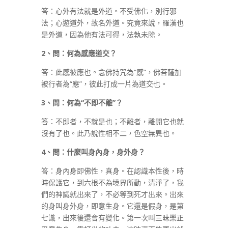
答：心外有法就是外道。不受佛化，別行邪
法；心遊道外，故名外道。究竟來說，羅漢也
是外道，因為他有法可得，法執未除。
2
、問：何為感應道交？
答：此感彼應也。念佛持咒為“感”，佛菩薩加
被行者為“應”，彼此打成一片為道交也。
3
、問：何為
“
不即不離
”
？
答：不即者，不就是也；不離者，離開它也就
沒有了也。此乃說性相不二，色空無異也。
4
、問：什麼叫身內身，身外身？
答：身內身即佛性，真身。在認識本性後，時
時保護它，到六根不為境界所動，清淨了，我
們的神識就出來了，不必等到死才出來。出來
的身叫身外身，即意生身。它還是假身，是第
七識，出來後還會有變化。第一次叫三昧樂正