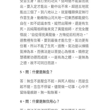
受意生身，靠打坐的功夫。這時還不能要出就
出，要入定才能出，動中出不來。超過五地就
能出三個了。到八地以上，就是種類俱足無行
作意生身。動植物山河大地一切東西都能變化
自在。如不認識本性，縱然出陽神，還是有生
死。呂純陽祖師後來見了黃龍祖師，才完全醒
悟說：“自從得見黃龍後，方悔從前枉用功。”
道教裡有住著，要到最後才能化空，氣功更有
住著，所以不能了生死。道教、氣功是以煉精
氣神為本，而佛法是以菩提心為根本，精修定
慧積累功德而成道。一是有為之體，一是無為
之德，故不可同日而語。
5
、問：什麼是無念？
答：無念不是壓念不起，與死人相似，而是念
起不隨，念念不停留。儘管做一切事，心中不
留絲毫痕跡，無一點執著。
6
、問：什麼是無住用心？