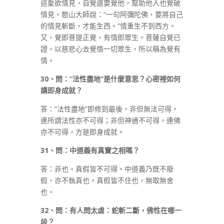
這愛欲情見，自覺還要覺他，幫助他人也覺破
情見。憨山大師說：“一句阿彌陀佛，要將自己
的情見斬斷，才能生西。”情重生不到西方。
又，覺即菩提正覺，有情即眾生。菩薩自覺已
證，以慈悲心去覺悟一切眾生，所以稱為覺有
情。
30
、問：
“
法性盡地
”
是什麼意思？心密裡如何
講即身成就？
答：“法性盡地”即修到最後，非但無法可得，
連所謂法性亦不可得；非但神通不可得，連佛
亦不可得，方是即身成就。
31
、問：中道義有真實之相嗎？
答：非也。真假皆不可得。中道義乃既不廢
假，亦不執真也。真假皆不住也，無取無舍
也。
32
、問：有人問太虛：蛇斬二斷，佛性在哪一
段？