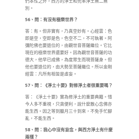
們本性之外，西方的淨土和兜率淨土無二無
別。
56
、問：有沒有極樂世界？
答：有。但非實有，乃真空妙有。心經雲：色
即是空，空即是色，色空不二，不可執著。阿
彌陀佛也要退位的，由觀世音菩薩繼位。它比
現在的極樂世界還要好。因為觀世音菩薩的功
德大，他早已成佛，為度眾生而現菩薩身。但
他也要退位的，由大勢至菩薩繼位。所以金剛
經雲：凡所有相皆是虛妄。
57
、問：《淨土十要》對修淨土者很重要嗎？
答：《淨土十要》實為修淨土的重要典籍。惜
今人多不重視，只貪便利，說什麼散心念佛亦
能生西。因之等到臘月三十到來，不免手忙腳
亂，不能生西。
58
、問：我心中沒有妄念，與西方淨土有什麼
兩樣？