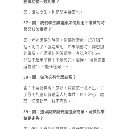
經做功德一類的事？
答：說法度生，也是夢中佛事也。
37
、問：我們學生讀書應如何起用？考試的時
候又該怎麼辦？
答：老師講課的時候，你聽得清爽，記在腦子
裡，明白了，就是啟用。如果讀書時，你想別
的事情，老師講的你沒聽到，考試考不出來，
那就不起用了嘛！不是死記，要懂。“得意忘言
道義親”，不能死在句下。
38
、問：做功夫有什麼訣竅？
答：不要著神奇、玄妙，認識這一念不生，了
了分明的靈知就是當人的本性。以平常心，處
理一切事務而一絲不可得。
39
、問：道理說來說去是這麼簡單，可做起來
總是走失？
答：佛法本來就這麼簡單，沒什麼玄妙複雜。