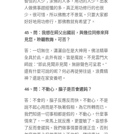
智信的人少；求佛的人多，用功的人少。出家
人做佛事趕經懺的多，真正用功修行的也很
少。很可惜，所以佛教才不景氣。只要大家都
好好地用功修行，那佛教就有希望了。
45
、問：我想在師父出國前，與幾位同修來拜
見您，聆聽教誨，可否？
答：一切無住，瀟灑自在是大神用。佛法精華
全具於此。此外有說，皆是魔說。不見雲門大
師說：“即此見聞非見聞，無餘聲色可呈君。”
還有什麼可說的呢？何必再徒勞往返，浪費精
神？還是在家安養吧。
46
、問：不動心，腦子是否會遲鈍？
答：不會的，腦子反應反而快。不動心，不是
說不起心用而是不執著假相，為它所轉而已。
我們知道一切事相都是假的，不動心，什麼事
情來了，一來馬上就反應，更靈敏了。妄想多
了反而會遲鈍。我們做事情要善運正念，否則