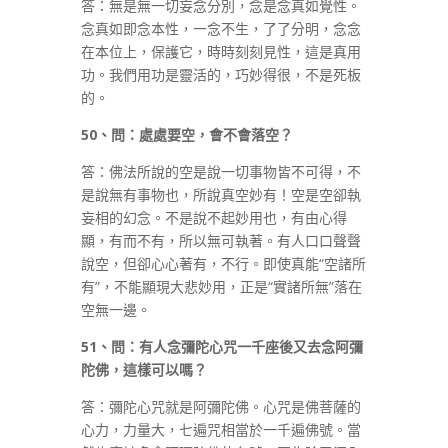
答：無是無一切妄念分別，念是念真如覺性。
念真如即念本性，一念不生，了了分明，念念
在本位上，保護它，時時刻刻見性，這是真用
功。我們用功是靈活的，巧妙得很，不是死板
的。
50
、問：處處要空，會不會落空？
答：佛法所說的空是說一切事物皆不可得，不
是說無有事物也，所說真空妙有！空是空卻執
妄相的幻念。不是說不起妙用也，有由心得
顯，有而不有，所以無可執著。有人口口聲聲
說空，但卻心心著有，不行。即使真能“空諸所
有”，不能顯現大悲妙用，正是“實諸所無”落在
空無一邊。
51
、問：有人念彌陀心咒一千座後又去念阿彌
陀佛，這樣可以嗎？
答：彌陀心咒就是阿彌陀佛。心咒是佛菩薩的
心力，力量大，七遍咒相當於一千遍佛號。當