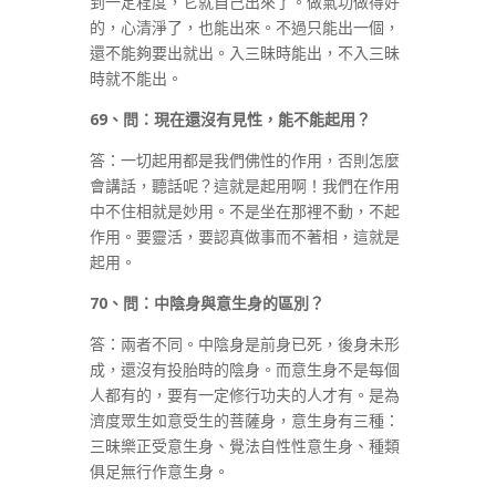
到一定程度，它就自己出來了。做氣功做得好
的，心清淨了，也能出來。不過只能出一個，
還不能夠要出就出。入三昧時能出，不入三昧
時就不能出。
69
、問：現在還沒有見性，能不能起用？
答：一切起用都是我們佛性的作用，否則怎麼
會講話，聽話呢？這就是起用啊！我們在作用
中不住相就是妙用。不是坐在那裡不動，不起
作用。要靈活，要認真做事而不著相，這就是
起用。
70
、問：中陰身與意生身的區別？
答：兩者不同。中陰身是前身已死，後身未形
成，還沒有投胎時的陰身。而意生身不是每個
人都有的，要有一定修行功夫的人才有。是為
濟度眾生如意受生的菩薩身，意生身有三種：
三昧樂正受意生身、覺法自性性意生身、種類
俱足無行作意生身。