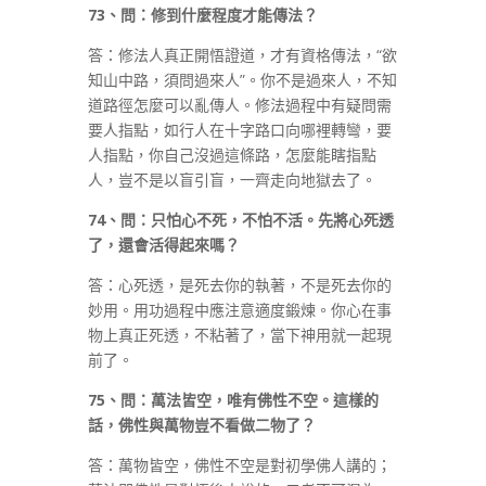
73
、問：修到什麼程度才能傳法？
答：修法人真正開悟證道，才有資格傳法，“欲
知山中路，須問過來人”。你不是過來人，不知
道路徑怎麼可以亂傳人。修法過程中有疑問需
要人指點，如行人在十字路口向哪裡轉彎，要
人指點，你自己沒過這條路，怎麼能瞎指點
人，豈不是以盲引盲，一齊走向地獄去了。
74
、問：只怕心不死，不怕不活。先將心死透
了，還會活得起來嗎？
答：心死透，是死去你的執著，不是死去你的
妙用。用功過程中應注意適度鍛煉。你心在事
物上真正死透，不粘著了，當下神用就一起現
前了。
75
、問：萬法皆空，唯有佛性不空。這樣的
話，佛性與萬物豈不看做二物了？
答：萬物皆空，佛性不空是對初學佛人講的；