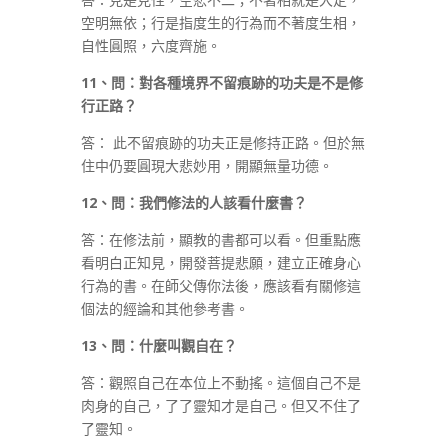
空明無依；行是指度生的行為而不著度生相，
自性圓照，六度齊施。
11
、問：對各種境界不留痕跡的功夫是不是修
行正路？
答： 此不留痕跡的功夫正是修持正路。但於無
住中仍要圓現大悲妙用，開顯無量功德。
12
、問：我們修法的人該看什麼書？
答：在修法前，顯教的書都可以看。但重點應
看明白正知見，開發菩提悲願，建立正確身心
行為的書。在師父傳你法後，應該看有關修這
個法的經論和其他參考書。
13
、問：什麼叫觀自在？
答：觀照自己在本位上不動搖。這個自己不是
肉身的自己，了了靈知才是自己。但又不住了
了靈知。