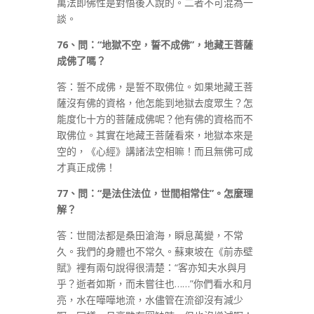
萬法即佛性是對悟後人說的。二者不可混為一
談。
76
、問：
“
地獄不空，誓不成佛
”
，地藏王菩薩
成佛了嗎？
答：誓不成佛，是誓不取佛位。如果地藏王菩
薩沒有佛的資格，他怎能到地獄去度眾生？怎
能度化十方的菩薩成佛呢？他有佛的資格而不
取佛位。其實在地藏王菩薩看來，地獄本來是
空的，《心經》講諸法空相嘛！而且無佛可成
才真正成佛！
77
、問：
“
是法住法位，世間相常住
”
。怎麼理
解？
答：世間法都是桑田滄海，瞬息萬變，不常
久。我們的身體也不常久。蘇東坡在《前赤壁
賦》裡有兩句說得很清楚：“客亦知夫水與月
乎？逝者如斯，而未嘗往也……”你們看水和月
亮，水在嘩嘩地流，水儘管在流卻沒有減少