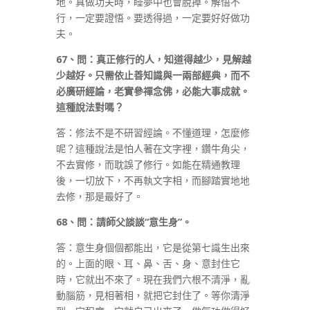
地。真做功夫時，睡夢中也會脫掉。解悟不
行，一定要證悟。要透得過，一定要好好做功
夫。
67
、問：真正修行的人，知道得越少，見解越
少越好。只需依止善知識與一兩部經典，而不
必廣研經論，老實參禪念佛，必能大事成就。
這種說法對嗎？
答：修法不是不研習經論。不懂道理，怎麼修
呢？這種說法是怕人著在文字裡，鑽牛角尖，
不去實修，而耽誤了修行。如能在精通教理
後，一切放下，不再執文字相，而腳踏實地地
去修，那是最好了。
68
、問：請師父談談
“
意生身
”
。
答：意生身個個都能出，它是從第七識生出來
的。上面的眼、耳、鼻、舌、身、意封住它
時，它就出不來了。現在我們六根不清淨，亂
動腦筋，見相著相，就把它封住了。等你清淨