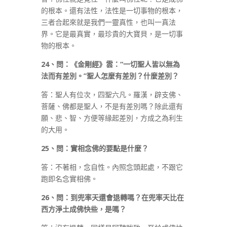
的根本。還有法性，法性是一切事物的根本，
三者合起來就是我們一靈真性，也叫一真法
界。它是最真實，最珍貴的大寶貝，是一切事
物的根本。
24
、問：《金剛經》雲：
“
一切聖人皆以無為
法而有差別。
”
聖人怎麼有差別？什麼差別？
答：聖人有位次，四聖六凡。羅漢，辟支佛、
菩薩、佛都是聖人，不是有差別嗎？除此還有
願、悲、智、方便等緣起差別，方成之為利生
的大用。
25
、問：實相念佛的要點是什麼？
答：不著相，念自性。內照念頭起處，不跟它
跑即名念實相佛。
26
、問：到兜率天還會退轉嗎？在兜率天比在
西方淨土成佛快些，是嗎？