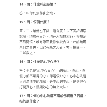
14
、問：什麼叫起疑情？
答：叫你死無葬身之地。
15
、問：悟個什麼？
答：三世諸佛也不識！還會麼？宗下答語切忌
說理，須意在言外。現在人根機太鈍，修禪定
不易開悟，唯有淨密雙修似較合宜，此誠無可
奈何之事也。但遇有緣之志者，亦可攝受一、
二以教之。
16
、問：什麼是心中心法？
答：全名是“心中心又心”，即假心，真心，真
假心都不可得的心，即證悟妙心。心中心法是
大圓滿法中的精髓，是中心的中心，是借假心
打開真心，徹顯妙心的無上大法。
17
、問：修心中心法講不講成佛資糧？若講，
指的是什麼？