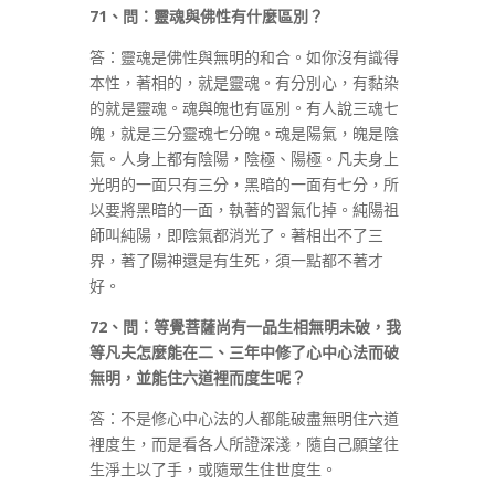
71
、問：靈魂與佛性有什麼區別？
答：靈魂是佛性與無明的和合。如你沒有識得
本性，著相的，就是靈魂。有分別心，有黏染
的就是靈魂。魂與魄也有區別。有人說三魂七
魄，就是三分靈魂七分魄。魂是陽氣，魄是陰
氣。人身上都有陰陽，陰極、陽極。凡夫身上
光明的一面只有三分，黑暗的一面有七分，所
以要將黑暗的一面，執著的習氣化掉。純陽祖
師叫純陽，即陰氣都消光了。著相出不了三
界，著了陽神還是有生死，須一點都不著才
好。
72
、問：等覺菩薩尚有一品生相無明未破，我
等凡夫怎麼能在二、三年中修了心中心法而破
無明，並能住六道裡而度生呢？
答：不是修心中心法的人都能破盡無明住六道
裡度生，而是看各人所證深淺，隨自己願望往
生淨土以了手，或隨眾生住世度生。