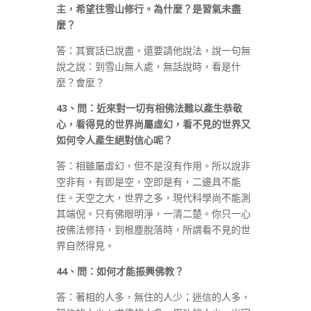
主，希望往雪山修行。為什麼？是習氣未盡
麼？
答：其實話已說盡，還要請他說法，說一句無
說之說：到雪山無人處，無話說時，看是什
麼？會麼？
43
、問：近來對一切有相佛法難以產生恭敬
心，看得見的世界尚屬虛幻，看不見的世界又
如何令人產生絕對信心呢？
答：相雖屬虛幻，但不是沒有作用。所以說非
空非有，有即是空，空即是有，二邊具不能
住。天空之大，世界之多，現代科學尚不能測
其端倪。只有佛眼明淨，一清二楚。你只一心
按佛法修持，到根塵脫落時，所謂看不見的世
界自然得見。
44
、問：如何才能振興佛教？
答：著相的人多，無住的人少；迷信的人多，