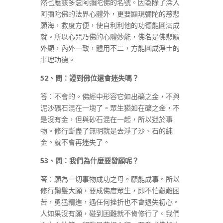
然也應該多念阿彌陀佛的名號。因為除了深入
阿彌陀佛的法界心體外，更要顯現彌陀的慈悲
願海，救度方便，使自利利他的功德能圓滿成
就。所以心咒乃佛的心體妙能，佛名是佛悲願
外顯，內外一致，體用不二，方能圓成淨土的
事理功德。
52
、問：證到佛位還會迷失嗎？
答：不會的。佛經中形容它如出礦之金，不與
泥沙礦石混在一塊了。眾生猶如在礦之金，不
是沒有金，但與砂石混在一起，所以迷於事
物。修行斷盡了無明就是去淨了沙、石的純
金。就不會再迷失了。
53
、問：我們為什麼要發願呢？
答：願為一切事物成功之母。願能成事。所以
修行鬚髮大願，要成佛度眾生，即不怕艱難困
苦，勇猛精進，遇任何挫折也不會退失初心。
人如果沒有願，碰到困難就不肯修行了。我們