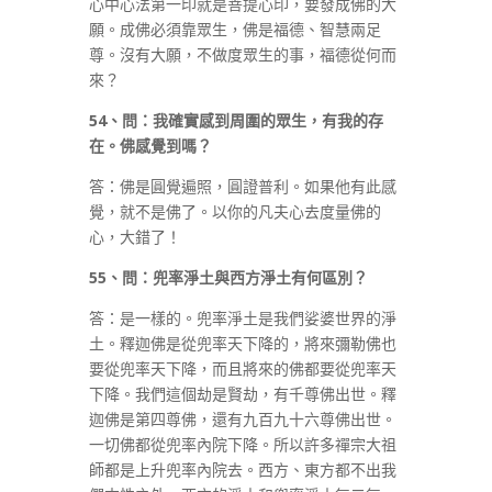
心中心法第一印就是菩提心印，要發成佛的大
願。成佛必須靠眾生，佛是福德、智慧兩足
尊。沒有大願，不做度眾生的事，福德從何而
來？
54
、問：我確實感到周圍的眾生，有我的存
在。佛感覺到嗎？
答：佛是圓覺遍照，圓證普利。如果他有此感
覺，就不是佛了。以你的凡夫心去度量佛的
心，大錯了！
55
、問：兜率淨土與西方淨土有何區別？
答：是一樣的。兜率淨土是我們娑婆世界的淨
土。釋迦佛是從兜率天下降的，將來彌勒佛也
要從兜率天下降，而且將來的佛都要從兜率天
下降。我們這個劫是賢劫，有千尊佛出世。釋
迦佛是第四尊佛，還有九百九十六尊佛出世。
一切佛都從兜率內院下降。所以許多禪宗大祖
師都是上升兜率內院去。西方、東方都不出我