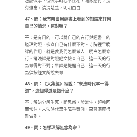
怎麼做事？但做事時心不住相，隨緣應付，沒
有雜念，清清楚楚，明明白白。
47
、問：我有時會用經書上看到的知識來評判
自己的情況，這對嗎？
答：是有用的。可以將自己的言行與經書上的
道理對照，檢查自己有什麼不對。寺院裡早晚
課的作用，就是教我們怎麼做人，明白怎麼修
行。誦晚課是對照經文檢查自己，這一天的行
為做得對不對；早課是提醒自己，這一天的行
為須按經文所說去做。
48
、問：《大集經》裡說：
“
末法時代罕一得
道
”
，這個得道是指什麼？
答：解決分段生死，斷思惑，證無生，超輪回
而常住。末法時代眾生障重慧淺，惡習深厚很
難做到。
49
、問：怎樣理解無念為宗？