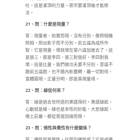
吐，這是灌頂的力量。密宗要灌頂後才能修
法。
21
、問：什麼是現量？
答：現量者，如實而現，沒有分別。像照相機
照相，照出影子而不分別。前五識為成所作
智，它是現量。壞就壞在第六識加進去了，這
是張三，那是李四，張三對我好，李四對我
壞，這是比量。我們做功夫要不分別，意識不
跟前五識跑，也不隨內影塵轉，離一切對待，
當體圓現，正量分明，即是真現量境。
22
、問：緣從何來？
答：緣是過去世所造的業感得的。業感緣起，
心動就是緣。緣也是本性的妙能，大悲緣起，
佛土莊嚴，都從菩提因緣而現。
23
、問：佛性與覺性有什麼關係？
答：佛性就是覺性。什麼叫佛性呢？它是成佛