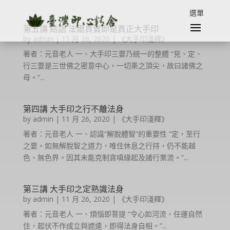
第五講 結語 法爾真實即是真正大手印
by
admin
|
11 月 26, 2020
|
《大手印淺釋》
著者：元音老人 一、大手印三要乃統一的整體 “見、定、
行三要是三世佛之密意中心，一切乘之頂尖，故曰諸佛之
母。”...
第四講 大手印之行不離法身
by
admin
|
11 月 26, 2020
|
《大手印淺釋》
著者：元音老人 一、認識“解脫體智”的重要性 “定，至行
之要。如無解脫智之道力，唯住休息之行持，仍不能越
色、無色界。因其未能克制貪嗔緣起及諸行業流。”...
第三講 大手印之定熟識法身
by
admin
|
11 月 26, 2020
|
《大手印淺釋》
著者：元音老人 一、煩惱即菩提 “令心如河流，任運自然
住，起伏不作成立與遮遣，即得法身自相。”...