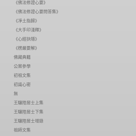
《佛法修證心要》
《佛法修證心要問答集》
《凈土指歸》
《大手印淺釋》
《心經抉隱》
《楞嚴要解》
佛藏典籍
公案參學
初祖文集
初識心密
無
王驤陸居士上集
王驤陸居士下集
王驤陸居士增錄
祖師文集