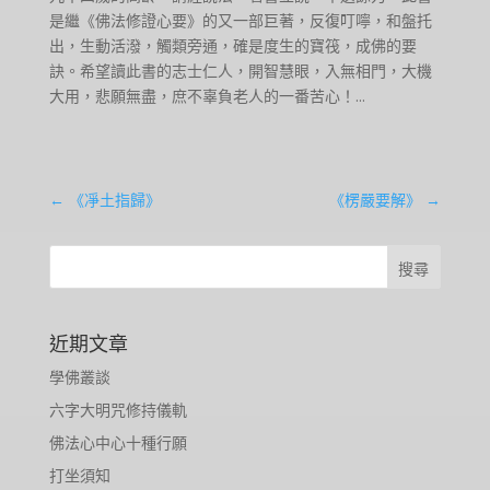
是繼《佛法修證心要》的又一部巨著，反復叮嚀，和盤托
出，生動活潑，觸類旁通，確是度生的寶筏，成佛的要
訣。希望讀此書的志士仁人，開智慧眼，入無相門，大機
大用，悲願無盡，庶不辜負老人的一番苦心！...
←
《凈土指歸》
《楞嚴要解》
→
近期文章
學佛叢談
六字大明咒修持儀軌
佛法心中心十種行願
打坐須知