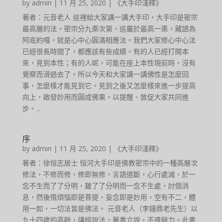
by
admin
|
11 月 25, 2020
|
《大手印淺釋》
著者：元音老人 這裡給大家講一講大手印，大手印是密宗
最高層的法。密宗分九乘次第，這屬於最高一乘，藏語為
阿底約嘎，就是心中心圓滿相應法。我們大家修心中心法
已經很長時間了，都應該有些成績。有的人已經打開本
來，見到本性；有的人呢，可能在座上本性現前時，沒有
覺察而滑過去了。所以今天和大家講一講佛性是怎麼回
事，怎麼樣才能見到它。見到之後又怎麼樣來進一步提高
向上，啟發妙用而圓成佛果。以提醒、敦促大家共同進
步。...
序
by
admin
|
11 月 25, 2020
|
《大手印淺釋》
著者：徐恒志居士 恒河大手印是佛教密宗中的一種高層次
修法，不修而修，修即無修，言語道斷，心行處滅，於一
念不生而了了分明，雖了了分明而一念不生處，討個消
息，然後悟煩惱即是菩提，妄念即是妙用，空有不二，體
用一如，一切法皆是佛法。 元音老人（李鐘鼎老先生）以
九十四歲的高齡，講經說法，著書立說，不遺餘力。此書